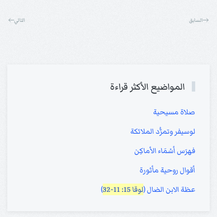
السابق
التالي
المواضيع الأكثر قراءة
صلاة مسيحية
لوسيفر وتمرُّد الملائكة
فهرَس أسْمَاء الأماكِن
أقوال روحية مأثورة
عظة الابن الضال (
لوقا 15: 11-32
)