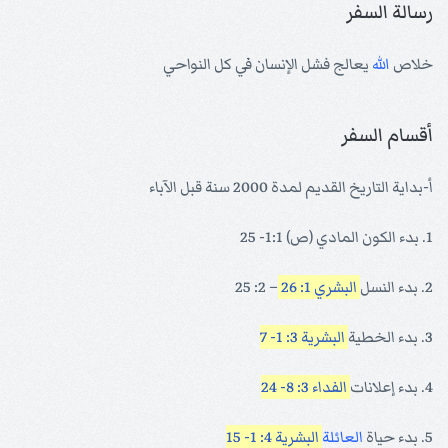
رسالة السفر
خلاص
الله
يعالج فشل الإنسان في كل النواحي
أقسام السفر
أ-بداية التاريخ القديم لمدة 2000 سنة قبل الآباء
1. بدء الكون المادي (ص) 1:1- 25
2. بدء النسل
البشري 1: 26
– 2: 25
3. بدء الخطية
البشرية 3: 1- 7
4. بدء إعلانات
الفداء 3: 8- 24
5. بدء حياة
العائلة
البشرية 4: 1- 15