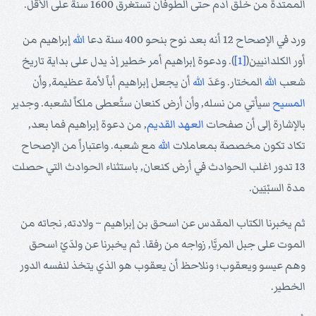
الممتدة من خلق آدم حتى الطوفان تستغرق 1600 سنة على الأقل.
ورد في الإصحاح 12 أنه بعد نوح بنحو 400 سنة دعا
الله
إبراهيم من
أور الكلدانيين(
[1]
). ودعوة إبراهيم أمر خطير إذ يدل على بداية تاريخ
شعب
الله
المختار. وعَدَ
الله
أن يجعل إبراهيم أباً لأمة عظيمة, وأن
المسيح
سيأتي من نسله, وأن أرض كنعان ستُعطى ملكاً لشعبه. وجدير
بالإشارة إلى أن صفحات
العهد القديم
, من دعوة إبراهيم فما بعد,
تكاد تكون مخصصة بمعاملات
الله
مع شعبه. واعتباراً من الإصحاح
13 تدور اغلب الحوادث في أرض كنعان, باستثناء الحوادث التي حصلت
مدة السبْيَين.
ثم يخبرنا الكتاب المقدس عن اسحق بن إبراهيم – ولادته, نجاته من
الموت على جبل المريَّا, زواجه من رفقا. ثم يخبرنا عن ولدَيْ اسحق
وهم عيسو ويعقوب؛ ونلاحظ أن يعقوب هو الذي يتخذ لنفسه الدور
الخطير.