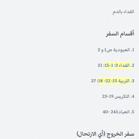
الفداء بالدم
أقسام السفر
1. العبودية ص1 و 2
2.
الفداء 3: 1-15
: 21
3.
التربية 15: 22- 18
: 27
4. التكريس 19-23
5. العبادة24 -40
سفر الخروج (أي الارتحال)