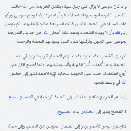
وإذ كان موسى لا يزال على جبل سيناء يتلقن الشريعة من
الله
خالف
الشعب الشريعة ونصبوا له عجلاً ذهبياً وعبدوه. ولما رجع موسى ورأى
ذلك كسر لوحي الحجر اللذين كانت الشريعة مكتوبة عليهما. ثم توسل
إلى
الله
بأن لا يهلك الشعب. وبعد ذلك أعطى
الله
, من جديد, الشريعة
لموسى على الجبل, وأرفقها هذه المرة بمواعيد النعمة والرحمة.
ثم نرى الشعب يتقدمون بتقدماتهم الاختيارية ويباشرون في بناء
الخيمة. ولما أُكملت أُفرز الكهنة وأُلبسوا ثيابهم. ولما أصبح الكل على
أروع استعداد حلت على الخيمة سحابة نيِّرة لامعة تشير إلى حضور
الله
في وسط شعبه.
إن سفر الخروج طافح بما يشير إلى الحياة الروحية في
المسيح
يسوع
.
1:الفصح يشير إلى
الخلاص
بدم
المسيح
.
2:اجتياز البحر الأحمر يرمز إلى انفصال المؤمن عن العالم, وإلى حياة