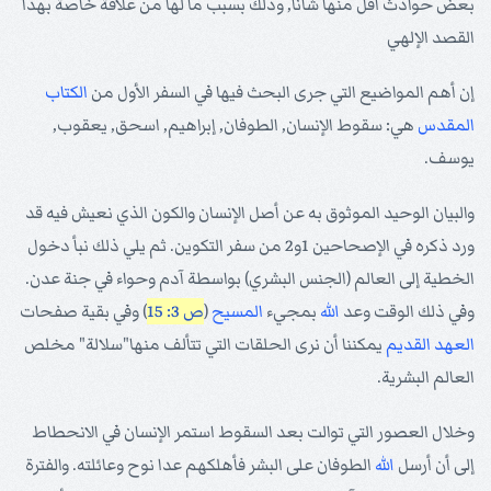
بعض حوادث أقل منها شأناً, وذلك بسبب ما لها من علاقة خاصة بهذا
القصد الإلهي
إن أهم المواضيع التي جرى البحث فيها في السفر الأول من
الكتاب
المقدس
هي: سقوط الإنسان, الطوفان, إبراهيم, اسحق, يعقوب,
يوسف.
والبيان الوحيد الموثوق به عن أصل الإنسان والكون الذي نعيش فيه قد
ورد ذكره في الإصحاحين 1و2 من سفر التكوين. ثم يلي ذلك نبأ دخول
الخطية إلى العالم (الجنس البشري) بواسطة آدم وحواء في جنة عدن.
وفي ذلك الوقت وعد
الله
بمجيء
المسيح
(
ص 3: 15
) وفي بقية صفحات
العهد القديم
يمكننا أن نرى الحلقات التي تتألف منها"سلالة" مخلص
العالم البشرية.
وخلال العصور التي توالت بعد السقوط استمر الإنسان في الانحطاط
إلى أن أرسل
الله
الطوفان على البشر فأهلكهم عدا نوح وعائلته. والفترة