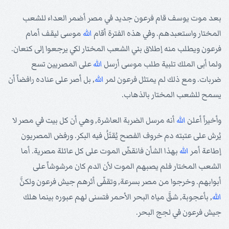
بعد موت يوسف قام فرعون جديد في مصر أضمر العداء للشعب
المختار واستعبدهم. وفي هذه الفترة أقام
الله
موسى ليقف أمام
فرعون ويطلب منه إطلاق بني الشعب المختار لكي يرجعوا إلى كنعان.
ولما أبى الملك تلبية طلب موسى أرسل
الله
على المصريين تسع
ضربات. ومع ذلك لم يمتثل فرعون لمر
الله
, بل أصر على عناده رافضاً أن
يسمح للشعب المختار بالذهاب.
وأخيراً أعلن
الله
أنه مرسل الضربة العاشرة, وهي أن كل بيت في مصر لا
يُرش على عتبته دم خروف الفصح يُقتَلُ فيه البكر. ورفض المصريون
إطاعة أمر
الله
بهذا الشأن فانقضّ الموت على كل عائلة مصرية. أما
الشعب المختار فلم يصبهم الموت لأن الدم كان مرشوشاً على
أبوابهم. وخرجوا من مصر بسرعة, وتقفّى أثرهم جيش فرعون ولكنَّ
الله
, بأعجوبة, شقَّ مياه البحر الأحمر فتسنى لهم عبوره بينما هلك
جيش فرعون في لجج البحر.