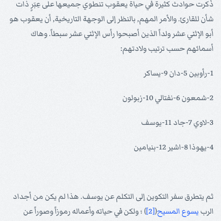
ذُكرت حوادث كثيرة في حياة يعقوب تنطوي جميعها على عِبَرٍ ذات
شأن للقارئ. والأمر المهم, بالنظر إلى الوجهة التاريخية, أن يعقوب هو
أبو الإثني عشر ولداً الذين أصبحوا رأس الإثني عشر سبطاً. وهاك
أسمائهم حسب ترتيب ولادتهم:
1-رأوبين 5-دان 9-يساكر
2-شمعون 6-نفتالي 10-زبولون
3-لاوي 7-جاد 11-يوسف
4-يهوذا 8-اشير 12-بنيامين
ثم يتطرق سفر التكوين إلى التكلم عن يوسف. هذا لم يكن من أجداد
الرب
يسوع
المسيح
(
[2]
) ؛ ولكن في حياته وأعماله رموزاً وصوراً عن