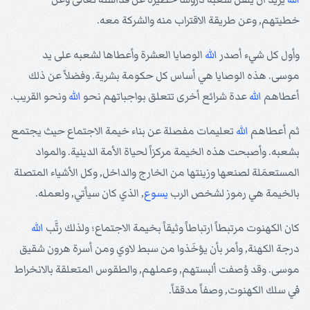
خطيتهم, وعن طريقة الاقتراب منه والشركة معه.
وأول كل شيء أصدر
الله
الوصايا العشرة وأعطاها لشعبه على يد
موسى. هذه الوصايا هي أساس كل حكومة بشرية. وفضلاً عن ذلك
أعطاهم
الله
عدة شرائع أخرى تتعلق بواجباتهم نحو
الله
ونحو القريب.
ثم أعطاهم
الله
تعليمات مفصلة عن بناء خيمة الاجتماع حيث يجتمع
بشعبه. وأصبحت هذه الخيمة مركزاً لحياة الأمة الدينية. والمواد
المستعمَلة لصنعها وزينتها من الخارج والداخل, وكل الأشياء المتصلة
بالخيمة هي رموز لشخص الرب
يسوع
, الذي كان سيأتي, ولعمله.
كان الكهنوت مرتبطاً ارتباطاً وثيقاً بخيمة الاجتماع؛ ولذلك رتَّب
الله
درجة الكهنة, وأمر بأن يؤخَذوا من سبط لاوي ومن أسرة هرون شقيق
موسى. وقد وُصفت ألبستهم, وعملهم, والطقوس المتعلقة بالانخراط
في سلك الكهنوت, وصفاً مدققاً.