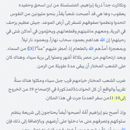
وتكاثرت جداً ذرية إبراهيم, المتسلسلة من ابن اسحق وحفيده
يعقوب؛ وها هي قد أصبحت شعباً يقدَّر بنحو مليونين من النفوس
اتحدوا ونظموا صفوفهم للسفر إلى أرض الموعد. جيش عظيم يزحف
في البرية, ومعهم ماشيتهم وقطعانهم, ويخيِّمون في أماكن شتى في
رحيلهم! إن
الله
هداهم بعمود سحاب نهاراً, وبعمود نار ليلاً.
وبمعجزة أمدَّهم
الله
بالطعام إذ أمطر عليهم "مناً"(
[3]
) من السماء.
وبعد ارتحالهم من مصر بثلاثة أشهر وصلوا إلى برية سيناء. وهناك كان
على الشعب المختار أن يبقى مدة طويلة من الزمن.
ضرب الشعب المختار خيامهم قرب جبل سيناء ومكثوا هناك سنةً
تقريباً.والواقع أن كل الحوادث(المذكورة في الإصحاح 19 من الخروج
إلى10: 11
من سفر العدد) جرت في هذا المكان.
وإذ أصبح بنو إبراهيم أمَّة أصبحوا أيضاً يحتاجون إلى شريعة ينظم
سلوكهم وتصرفهم متى ما دخلوا على أرضهم. وبالإضافة إلى ذلك فإن
الله
يريد أن يلقّن شعبه دروساً خطيرة عن قداسته تعالى وعن