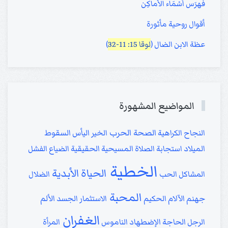
فهرَس أسْمَاء الأماكِن
أقوال روحية مأثورة
عظة الابن الضال (
لوقا 15: 11-32
)
المواضيع المشهورة
الصحة
الحرب
النجاح
الكراهية
الخير
اليأس
السقوط
الميلاد
استجابة الصلاة
المسيحية الحقيقية
الضياع
الفشل
الخطية
الحياة الأبدية
المشاكل
الحب
الضلال
المحبة
جهنم
الآلام
الحكيم
الاستثمار
الجسد
الألم
الغفران
الرجل
الحاجة
الإضطهاد
الناموس
المرأة