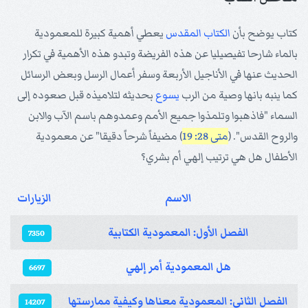
كتاب يوضح بأن
الكتاب المقدس
يعطي أهمية كبيرة للمعمودية
بالماء شارحا تفيصيليا عن هذه الفريضة وتبدو هذه الأهمية في تكرار
الحديث عنها في الأناجيل الأربعة وسفر أعمال الرسل وبعض الرسائل
كما ينبه بانها وصية من الرب
يسوع
بحديثه لتلاميذه قبل صعوده إلى
السماء "فاذهبوا وتلمذوا جميع الأمم وعمدوهم باسم الآب والابن
والروح القدس". (
متى 28: 19
) مضيفاً شرحاً دقيقا" عن معمودية
الأطفال هل هي ترتيب إلهي أم بشري؟
الاسم
الزيارات
المقالات
الفصل الأول: المعمودية الكتابية
7350
هل المعمودية أمر إلهي
6697
الفصل الثاني: المعمودية معناها وكيفية ممارستها
14207