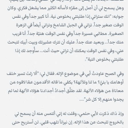
وهل يسمح لي أن أصل إلى مقرّه لأسأله الكثير مما يشغل فكري. وكان
جوابه: "انك ستراني إذا طلبتني بخلوص نية. أنا كبير جداً وفي نفس
الوقت صغير جداً. تراني في الجبل الشامخ وتراني أيضاً في الزهرة
الصغيرة. مطالبي عسيرة جداً وفي نفس الوقت هنيّة جداً. أنا قريب
منك جداً... وبعيد عنك جداً. عليك أن تترك عشيرتك وبيت أبيك لتبحث
عني، وفي نفس الوقت يمكنك أن تراني حيث أنت... سأُوجد لك إذا
طلبتني بخلوص النية".
وفي الصبح عاودتُ أبي في موضوع الإله. فقال لي: "ألا زلتَ تسير خلف
أوهامك يا بنيَّ؟ ما لنا وللآلهة؟ يكفي ما قاله الأقدمون عمّا لاقوه من
معاناة من هؤلاء الآلهة. لقد طلَّق أجدادُ أجدادنا هؤلاء الآلهة لما لم
يجدوا منهم إلا كل شر"....
وإذ ذاك ذكرت لأبي حلمي، وقلت له إني ألتمس منه أن يسمح لي
بالخروج للبحث عن هذا الإله. إن نيراناً تلهب قلبي. لن أستريح حتى