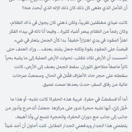
أن التأمل الذي طغى كل ذلك كان ذلك الإله الذي أبحث عنه!!
كانت عيناي مغلقتين تقريباً، ولكن ذهني كان يجول في ذاك الظلام،
وكان رغماً من الظلام يبصر أشياء كثيرة... وفيما أنا تائه في بيداء الفكر
اهتزَّ المقود في يدي اهتزازاً خفيفاً. بدا كأن الجمل يتعثر في شيء.
قبضتُ على المقود بقوة ولكنه جعل يشتد بعنف.... وزاد العنف حتى
أحسست أن الأرض تكاد تنقلب. تحولت الأرض الصلبة إلى ما يشبه بحراً
ثائراً عاصفاً متلاحق الثوران. سقط الجمل بعنف إلى الأرض، كانت
سقطته على حجر حاد الأطراف فقُتل في الحال. وسمعتُ صرخات
عالية من رفاق السفر، حدث بعدها صمت عميق.
أما أنا فسقطتُ في حفرة. غريبة هذه الحفرة! كانت تشبه- أو هذا ما
خُيّل إليَّ، أنها تشبه حجرة تدور على مركزها. جعلتُ أتدحرج وأدور من
جانب إلى جانب مع دوران الحفرة، والحجرة تتسع لي وأنا أهبط،
يلطمني هذا الجدار ويدفعني الجدار المقابل. كنت أحاول أن أجد شيئاً