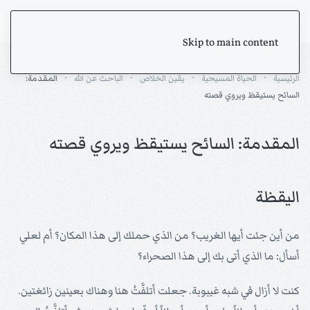
Skip to main content
الرئيسية
الحياة المسيحية
يقين الخلاص
الباحث عن الله
المقدمة:
السائح يستيقظ ويروي قصته
المقدمة: السائح يستيقظ ويروي قصته
اليقظة
من أين جئت أيها الغريب؟ من الذي حملك إلى هذا المكان؟ أم لعلي
أسأل: ما الذي أتى بك إلى هذا الصحراء؟
كنت لا أزال في شبه غيبوبة. جعلت أتلفَّتُ هنا وهناك بعينين زائغتين.