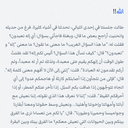
الله
!!
طالت جلستنا في إحدى الليالي، تحدثنا في أشياء كثيرة. فرغ من حديثه
وانحنيت أراجع بعض ما قال، وبغتة فاجأني بسؤال: أي إله تعبدون؟
فقلت له: "ما هذا السؤال الغريب؟ ما معنى ما تقول؟ ما معنى "إله" و
"تعبدون؟" قال: "كيف تسأل هذا السؤال؟ أليس لكم إله؟ لقد ظننتُ
طول الوقت أن إلهكم يقيم على معبدة، ولذلك لم أر له معبداً، ولم
أركم تقدمون له العبادة". قلت: "إنني إلى الآن لا أفهم معنى كلمة إله".
قال: "فإلى من تلجأون إذا أصابتكم كارثة أو هاجمكم عدو؟ إلى أي
اتجاه تتوجَّهون إذا ضاقت بكم السبُل. إذا تأخر عنكم المطر، أو إذا
أحرقكم القيظ". قلت: "إننا لا نعرف هذا الذي تقوله، إننا نعيش مع
آبائنا وأمهاتنا وإخوتنا وأهلينا... ونعيش وسط حقولنا ومعنا أبقارنا
وجواميسنا وحميرنا وطيورنا". قال: "يا لكم من تعساء! ترى ما الفرق
بينكم وبين الحيوانات التي تعيش معكم؟ ما الفرق بينك وبين البقرة