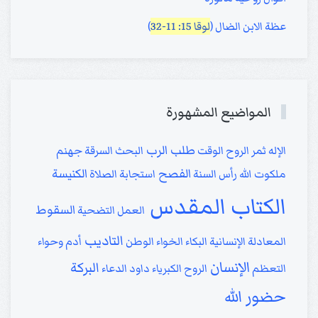
عظة الابن الضال (
لوقا 15: 11-32
)
المواضيع المشهورة
طلب الرب
الإله
ثمر الروح
الوقت
البحث
السرقة
جهنم
الفصح
الكنيسة
ملكوت الله
رأس السنة
استجابة الصلاة
الكتاب المقدس
السقوط
العمل
التضحية
التاديب
المعادلة الإنسانية
البكاء
الخواء
الوطن
أدم وحواء
الإنسان
البركة
التعظم
الروح
الكبرياء
داود
الدعاء
حضور الله