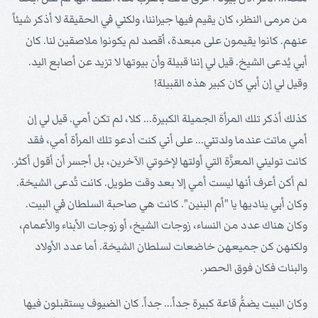
من مرمى النظر، كان يقيم فيها جيراننا، ولكني في الحقيقة لا أذكر شيئاً
عنهم. كانوا يقيمون على مبعدة، أقصد لم يكونوا ملاصقين لنا. كان
أبي يُدعى الشيخ. قيل لي إننا قبيلة وأن بيوتها لا تزيد عن أصابع اليد.
وقيل لي إن أبي كان كبير هذه القبيلة!
كذلك أذكر تلك المرأة الجميلة الكبيرة... كلا، لم تكن أمي. قيل لي إن
أمي ماتت عندما ولدتني... على أني كنت أدعو تلك المرأة أمي، فقد
كانت توليني المعزَّة التي أولتها لإخوتي الآخرين، بل أجسر أن أقول أكثر.
لم أكن أعرف أنها ليست أمي إلا بعد وقت طويل. كانت تُدعى الشيخة.
وكان أبي يناديها يا "أم البنين". كانت هي صاحبة السلطان في البيت.
وكان هناك عدد من النساء، زوجات الشيخ، أو زوجات الأبناء والأعمام،
ولكنهن كن جميعهن خاضعات لسلطان الشيخة. أما عدد الأولاد
والبنات فكان فوق الحصر.
وكان البيت يضمُّ قاعة كبيرة جداً... جداً. كان الضيوف يستقبلون فيها