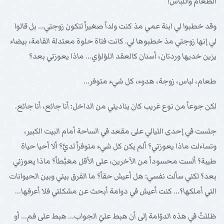
الطعام واللباس!
وقد خطبوا لي ابنة عمي مذ كنت ولداً صغيراً لتكون زوجتي... بل قالوا
لي إنها زوجتي مذ خطبوها لي. كانت فتاة حلوة معتدلة القامة، بيضاء
يزين خديها وردتان، أسنان كالعقد اللؤلؤي... ماذا يعوزني بعد؟
طعام، لباس، زوجة، هدوء، كل شيء متوفر...
لكن جوعاً من نوع غريب كان يناديني من الداخل: أنا جائع، أنا جائع.
جلست في إحدى الليالي على مقعد في الساحة أمام البيت الكبير،
وتساءلت ماذا يعوزني؟ ألم يكن كل شيء متوفراً لديَّ؟ ألا أحيا حياة
طيبة؟ ألست محسوداً من الآخرين، على الأقل مغبَّطاً؟ ماذا يعوزني
بعد؟ لكني سألت نفسي: هل أعيش حقاً؟ ما الفرق بيني وبين الحيوانات
التي أملكها؟... كنت أعيش في دوامة أبحث عن مشكلتي فلا أعرفها...
ظللتُ في هذه الدوّامة إلى أن هبط عليّ الجواب... هبط على فم... أو