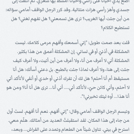
أضع يدي أحياناً على رأسي وأحياناً أمشّط بها شعري. ثم أتلفَّتُ إلى
جسدي وأهز رأسي هزات متتالية. وقد كرر الرجل الواقف أمامي سؤاله:
من أين جئت أيها الغريب؟ ترى هل تسمعني؟ هل تفهم لغتي؟ هل
تستطيع الكلام؟
قلت بعد صمت طويل: "إني أسمعك وأفهم مرمى كلامك. ليست
المشكلة في أذنيّ أو في لساني. إن المشكلة أعمق من هذا بكثير.
المشكلة أني لا أعرف من أنا، ولا أعرف من أين أتيت، ولا أعرف كيف
جئت إلى هنا، ولا أعرف لماذا جئت بالطبع. بل دعني أسألك: هل أنا
مستيقظ أم أنا أحلم؟ هل لك أن تفرك أذني أو خدي أو أنفي لأتأكد أني
لا أحلم، وأني كائن حيّ، لأتأكد أني.... أني أنا... ترى هل أنا أنا؟ ومن هو
أنا هذا... أوه ليتك تخبرني!".
وتبسم الرجل الواقف أمامي وقال: "إني أفهم. نعم أنا أفهم. لستَ أول
من جاء إلى هذا المكان. لقد استقبلتُ العديد من أمثالك. هلّم معي.
استرح في بيتي. تناول شيئاً من الطعام وتمدد على الفراش... وبعد،