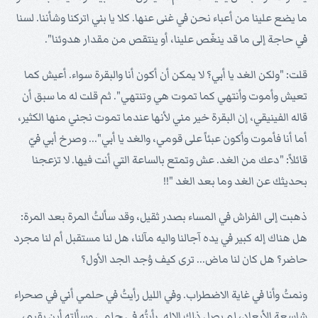
ما يضع علينا من أعباء نحن في غنى عنها. كلا يا بني اتركنا وشأننا. لسنا
في حاجة إلى ما قد ينغّص علينا، أو ينتقص من مقدار هدوئنا".
قلت: "ولكن الغد يا أبي؟ لا يمكن أن أكون أنا والبقرة سواء. أعيش كما
تعيش وأموت وأنتهي كما تموت هي وتنتهي". ثم قلت له ما سبق أن
قاله الفينيقي، إن البقرة خير مني لأنها عندما تموت نجني منها الكثير،
أما أنا فأموت وأكون عبئاً على قومي، والغد يا أبي"... وصرخ أبي فيّ
قائلاً: "دعك من الغد. عش وتمتع بالساعة التي أنت فيها. لا تزعجنا
بحديثك عن الغد وما بعد الغد "!!
ذهبت إلى الفراش في المساء بصدر ثقيل، وقد سألتُ المرة بعد المرة:
هل هناك إله كبير في يده آجالنا واليه مآلنا، هل لنا مستقبل أم لنا مجرد
حاضر؟ هل كان لنا ماض... ترى كيف وُجد الجد الأول؟
ونمتُ وأنا في غاية الاضطراب. وفي الليل رأيتُ في حلمي أني في صحراء
شاسعة الأبعاد، لم يصل ذلك الإله. رأيتُه في حلمي وسألته أين يقيم،