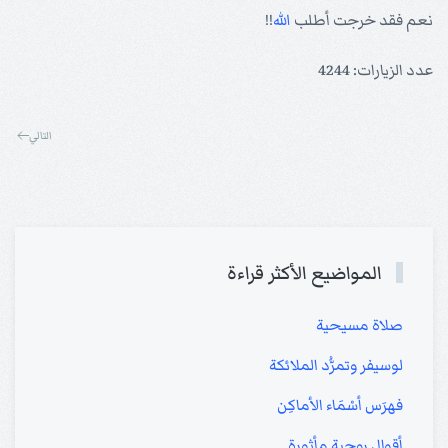
نعم فقد خرجت أطلب
الله
!!
عدد الزيارات: 4244
التالي
المواضيع الأكثر قراءة
صلاة مسيحية
لوسيفر وتمرُّد الملائكة
فهرَس أسْمَاء الأماكِن
أقوال روحية مأثورة