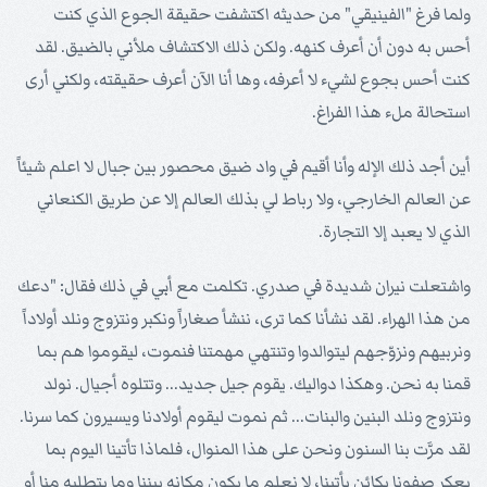
ولما فرغ "الفينيقي" من حديثه اكتشفت حقيقة الجوع الذي كنت
أحس به دون أن أعرف كنهه. ولكن ذلك الاكتشاف ملأني بالضيق. لقد
كنت أحس بجوع لشيء لا أعرفه، وها أنا الآن أعرف حقيقته، ولكني أرى
استحالة ملء هذا الفراغ.
أين أجد ذلك الإله وأنا أقيم في واد ضيق محصور بين جبال لا اعلم شيئاً
عن العالم الخارجي، ولا رباط لي بذلك العالم إلا عن طريق الكنعاني
الذي لا يعبد إلا التجارة.
واشتعلت نيران شديدة في صدري. تكلمت مع أبي في ذلك فقال: "دعك
من هذا الهراء. لقد نشأنا كما ترى، ننشأ صغاراً ونكبر ونتزوج ونلد أولاداً
ونربيهم ونزوّجهم ليتوالدوا وتنتهي مهمتنا فنموت، ليقوموا هم بما
قمنا به نحن. وهكذا دواليك. يقوم جيل جديد... وتتلوه أجيال. نولد
ونتزوج ونلد البنين والبنات... ثم نموت ليقوم أولادنا ويسيرون كما سرنا.
لقد مرَّت بنا السنون ونحن على هذا المنوال، فلماذا تأتينا اليوم بما
يعكر صفونا بكائن يأتينا، لا نعلم ما يكون مكانه بيننا وما يتطلبه منا أو