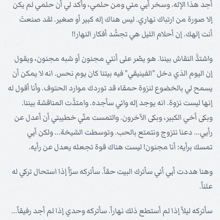
أجد هذا الإله. وسخر أبي مني ومن حلمي، وأكد لي أن حلمي لم يكن
إلا صورة من ارتباك نهاري. ليس هناك إله كبير أو صغير. لقد صنعتَ
أنت إلهك. إن أحلام الليل هي تجسُّد أفكار النهار!!
واشتدَّ النقاش بيننا. هو يصّر على أنني مجنون أو شبه مجنون، ويقول
إن اليوم الذي دخل "الفينيقي" فيه بيتنا كان يوم نحس. انه لا يمكن أن
يسمح لي بالخضوع لنزوة حمقاء قد توردك موارد الحتوف. وأنا أقول له
إنها ليست نزوة. انه يوجد إله واني سأجده. وامتدَّت المناقشة بيننا.
وبكى أخي الكبير، وبكى الآخرون. والتمست منّي خطيبتي أن أعدل عن
رأيي... دعنا نتزوج ونتمتع بالحب. وتوسطت الشيخة... ولكن أبي
تمسك برأيه: أنا مجنون! ليست هناك قوة تجعله يعدل عن رأيه.
وهنا هددت أبي أني سأترك البيت حقاً. سأتركه سرّاً إذا استحال تركي له
علناً.
سأتركه ليلاً إذا لم أستطع ذلك نهاراً. سأتركه وحدي إذا لم أجد رفيقاً...