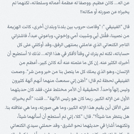
عن اله... كائن عظيم. ووصفا له عظمة أعماله وسلطانه، لكنهما لم
يخبراه عن صورته أو مكانه!!
قال "الفينيقي ": "وقامت حروب بين بلدنا وبلدان أخرى، كانت الهزيمة
من نصيبنا، فقُتل أبي وسُبيت أمي وإخوتي، وباعوني عبداً، فاشتراني
التاجر الكنعاني الذي عاملني بمنتهى الرفق، وقد أوكلني على كل
حساباته، لكنه لم يترك لي وقتاً لأفكر في هذا الإله... لذلك لا أستطيع أن
أخبرك الكثير عنه. إن كل ما علمته عنه أنه كائن كبير، أعظم من
الإنسان، وهو الذي يملك كل ما يتصل بنا من خير ومن شر". وصمت
الفينيقي لحظة ثم قال: "أظن إني سمعتُ منهما أنهم آلهة كثيرون
وليس إلهاً واحداً. الحقيقية أن الأمر مختلط عليّ، فقد كان حديثهما
الأول عن الإله الكبير. ربما كان هو رئيس الآلهة"... قلت: "ألم يخبراك
على الأقل أين يقيم هذا الإله الكبير، وما هي صورته، وما هي علاقته بنا.
هل ينتظر منا شيئاً؟". قال: "كلا، إني لم أستطع أن أسألهما شيئاً،
ولكنهما أشارا في حديثهما نحو الشرق- وقد حملني سيدي الكنعاني