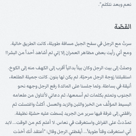
نعم وبعد نتكلم".
القصّة
سرتُ مع الرجل في سفح الجبل مسافة طويلة، كانت الطريق خالية.
ومع أني رأيت بعض مظاهر العمران إلا إني لم أشاهد أحداً من البشر!!
وصلتُ إلى بيت الرجل وكان بيتاً بدائياً أقرب إلى الكهف منه إلى الكوخ.
استقبلتنا زوجة الرجل مرحبّة. لم يكن لها بنون. كانت جميلة الطلعة،
أنيقة في بساطة. ولما جلسنا على المائدة رفع الرجل وجهه نحو
الجنوب وتمتم بكلمات لم أسمعها، ثم دعاني لأتناول من طعامه
البسيط المؤلَّف من الخبز واللبن والزبد والعسل. أكلتُ واغتسلت ثم
رافقني إلى غرفة فيها سرير من الجريد بُسطت عليه حشيّة نظيفة.
تمدّدتُ على الفراش واستغرقت في نعاس. لا أعلم كم من الوقت... لابد
أني استغرقت وقتاً طويلاً... أيقظني الرجل وقال: "أعتقد أنك أخذت