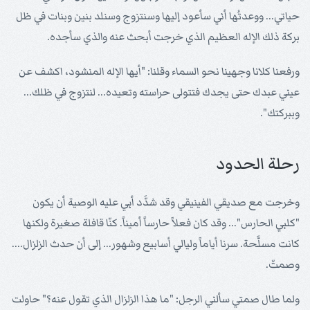
حياتي... ووعدتُها أني سأعود إليها وسنتزوج وسنلد بنين وبنات في ظل
بركة ذلك الإله العظيم الذي خرجت أبحث عنه والذي سأجده.
ورفعنا كلانا وجهينا نحو السماء وقلنا: "أيها الإله المنشود، اكشف عن
عيني عبدك حتى يجدك فتتولى حراسته وتعيده... لنتزوج في ظلك...
وببركتك".
رحلة الحدود
وخرجت مع صديقي الفينيقي وقد شدَّد أبي عليه الوصية أن يكون
"كلبي الحارس"... وقد كان فعلاً حارساً أميناً. كنّا قافلة صغيرة ولكنها
كانت مسلَّحة. سرنا أياماً وليالي أسابيع وشهور... إلى أن حدث الزلزال....
وصمتّ.
ولما طال صمتي سألني الرجل: "ما هذا الزلزال الذي تقول عنه؟" حاولت