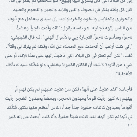
إلى كل البلاد التي كان يشتري فيها ويبيع- هو شخصياً لم يفكر في اله.
كان كل وقته يفكر في الصوف واللبن والزبد والجبن واللحوم والعبيد
والجواري والملابس والنقود والخرداوات... إن سيدي يتعامل مع ألوف
من الناس. إلهه تجارته. هو نفسه يقول: "لقد ولُدت تاجراً، وعشتُ
تاجراً، وسأموت تاجراً. التجارة ربي والأموال آلهتي". ثم قال الفينيقي:
"إني كنت أرغب أن أتحدث مع العملاء عن الله، ولكنه لم يترك لي وقتاً".
قلت: "لكن ألم تعثر في كل البلاد التي ذهبتَ إليها على هذا الإله، أو على
شيء من آثاره؟ لا شك أن الكائن الكبير لا يختفي، ولو غطَّاه سيدك بآلاف
الأغطية".
فأجاب: "لقد عثرتُ على آلهة، لكن من عثرت عليهم لم يكن لهم أو
بينهم إله كبير. رأيت قوماً يعبدون الحجر، وبعضاً يعبدون الشجر. رأيت
أقواماً يعبدون كائنات حقيرة جداً جداً، الناس أعظم منها بكثير. فتأكد
لي أنها لم تكن آلهة. لقد كانت شيئاً حقيراً، وأنا كنت أبحث عن إله كبير
"!!