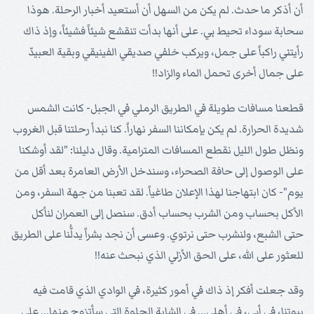
أن أذكر ما حدث. لم يكن من السهل أن أستعيد أخبار الرحلة. هوذا
سحابة سوداء تحيط بي. على أنها بدأت تنقشع شيئاً فشيئاً، وإذ ذاك
رأيتني راكباً على جمل، ويركب خلفي صديقي الفينيقي وبقية العبيدّ
على جمال أخرى تحمل الماء والزاد!!
قطعنا مسافات طويلة في الطريق الرملي في الجبل- كانت الشمس
شديدة الحرارة. لم يكن بإمكاننا السفر نهاراً. كنا نبدأ رحلتنا قبل الغروب
ونظل طول الليل نقطع المسافات المترامية. وقال دليلنا: "لقد أوشكنا
على الوصول إلى حافة الصحراء، وسندخل الأرض العامرة بعد أقل من
يوم"- كان ابتهاجنا لهذا الإعلان طاغياً. لقد تعبنا من جهة السفر، ومن
الأكل بحساب ومن الشرب بحساب أدق. سنصل إلى العمران لنأكل
حتى الشبع، ولنشرب حتى نرتوي. وعسى أن نجد بشراً يدلُّنا على الطريق
للعثور على الله، على الحق الأزلي الذي نبحث عنه!!
وقد جعلت أفكر إذ ذاك في أمور كثيرة، في الوادي الذي قامت فيه
بيوتنا، في أبي، في أهلي... في الشابة الحلوة التي سأتزوج منها... على