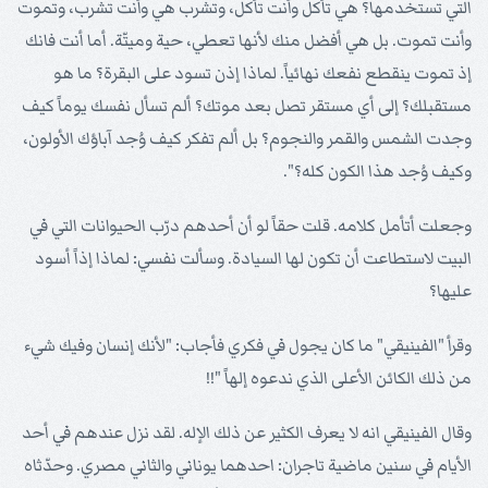
التي تستخدمها؟ هي تأكل وأنت تأكل، وتشرب هي وأنت تشرب، وتموت
وأنت تموت. بل هي أفضل منك لأنها تعطي، حية وميتّة. أما أنت فانك
إذ تموت ينقطع نفعك نهائياً. لماذا إذن تسود على البقرة؟ ما هو
مستقبلك؟ إلى أي مستقر تصل بعد موتك؟ ألم تسأل نفسك يوماً كيف
وجدت الشمس والقمر والنجوم؟ بل ألم تفكر كيف وُجد آباؤك الأولون،
وكيف وُجد هذا الكون كله؟".
وجعلت أتأمل كلامه. قلت حقاً لو أن أحدهم درّب الحيوانات التي في
البيت لاستطاعت أن تكون لها السيادة. وسألت نفسي: لماذا إذاً أسود
عليها؟
وقرأ "الفينيقي" ما كان يجول في فكري فأجاب: "لأنك إنسان وفيك شيء
من ذلك الكائن الأعلى الذي ندعوه إلهاً "!!
وقال الفينيقي انه لا يعرف الكثير عن ذلك الإله. لقد نزل عندهم في أحد
الأيام في سنين ماضية تاجران: احدهما يوناني والثاني مصري. وحدّثاه