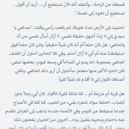
قسطك من الراحة... وأعتقد أنك الآن تستطيع أن.... أريد أن أقول...
تستطيع أن تعود إلى نفسك".
انحنيت إلى الأرض مدة طويلة. ثم رفعت رأسي وقلت: "صدقني يا
سيدي إني لا زلتُ أجهل حقيقة نفسي. لا أزال أسأل نفسي من أنا.
والماضي، هل كان حلماً أم أنه كان شيئاً حقيقياً. ولئن كان حلماً فهل
استيقظتُ منه أم أني لا أزال أحلم. وفي كلا الحالين أحاول أن اكشف
الماضي بصعوبة. انه يبدو لي أشباحاً في وسط غيوم، بعضها مضى،
لكن الجزء الأكبر منها معتم. سأحاول أن أرى ذلك الماضي. ولكني
أصدقك القول إني لا أقدّم لك شيئاً كثيراً.
هل قرية أم مزرعة أم.... كنا عائلة كثيرة الأفراد. كان أبي رجلاً جاوز
الشباب. اختلط سواد شعره بشيء من الشيب. كنا كلنا في الأصباح
عندما نستيقظ من النوم، وفي الأمساء عندما نذهب إلى الفراش نتقدم
منه باحترام ونحييه بتقبيل يده... آخرون من الجيران يفعلون ذلك
معه... أذكر الآن بيوتاً أخرى كانت بالقرب منا، أقصد أنها لم تكن أبعد