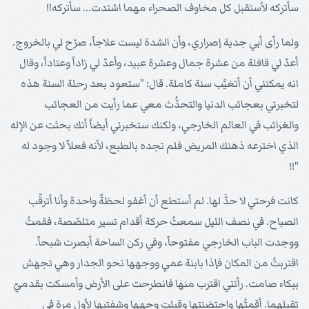
سأتركه لأستقبل كل مخاوف الصحراء مهما اشتدت... سأتركه!!
ولما رأى أبي جدية إصراري، وأن الشدة ليست علاجاً، صرّح لي بالخروج.
أعدّ لي قافلة من عشرة جمال وعشرة عبيد، وأعدّ لي زاداً وعتاداً، وقال
انه يمكنني أن أتغيَّب سنة كاملة. قال: "ستعود بعد رحلة السنة هذه
لتخبرني بعجائب الدنيا والتحدُّث معي عما رأيت من العجائب
والغرائب في العالم الخارجي، ولكنك ستخبرني أيضاً أنك بحثت عن الإله
الذي اخترعه ذهنك المريض فلم تجده بالطبع، لأنه فعلاً لا وجود له
"!!
كانت فرحتي لا حدَّ لها. لم أستطع أن أغفو لحظةً واحدة وأنا أترقّب
الصباح. في نصف الليل سمعتُ حركة أقدام تسير متلصّصة، فقمتُ
ووجدت الباب الخارجي مفتوحاً، وفي ركن الساحة أبصرت شبحاً.
اقتربتُ من المكان فإذا بابنة عمي ووجهها نحو الجدار وهي تجهش
ببكاء صامت. رأتني اقترب منها فانطرحت على الأرض وأمسكت بقدميّ
تقبلهما. أقمتُها واحتضنتها وقبلت وجهها وشفتيها لأول مرة في