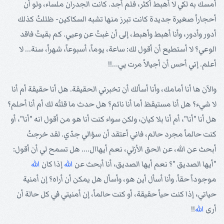
أمسك به لكي لا أهبط أكثر، فلم أجد. كانت الجدران ملساء، ولو أن
أحجاراً صغيرة جديدة كانت تبرز منها تشبه السكاكين- ظللتُ كذلك
أدور وأدور، وأنا أهبط وأهبط، إلى أن غبتُ عن وعيي. كم بقيتُ فاقد
الوعي؟ لا أستطيع أن أقول لك: ساعة، يوماً، أسبوعاً، شهراً، سنة... لا
أعلم. إني أحس أن أجيالاً مرت بي...!!
والآن ها أنا أمامك، وأنا أسألك أن تخبرني الحقيقة. هل أنا حقيقة أم أنا
لا شيء؟ هل أنا مستيقظ أما أنا نائم؟ هل حدث ما قلتُه لك أم أنا أحلم؟
هل أنا "أنا"، أم أنا بلا كيان، ولكن سواء كنت أنا هو من أقول انه "أنا"، أو
كنت حالماً مجرد حالم، فاني أعتقد أن سؤالي جدّي. لقد خرجتُ
أبحث عن الله، عن الحق الأزلي، نعم أيهاال.... هل تسمح لي أن أقول:
"أيها الصديق "؟ نعم أيها الصديق، أنا أبحث عن
الله
إذا كان
الله
موجوداً حقاً. وأنا أسأل أين هو، وأسأل هل يمكن أن أراه؟ إن أمنية
حياتي، إذا كنت حياً حقيقة، أو كنت حالماً، إن أمنيتي في كل حالة أن
أرى
الله
!!