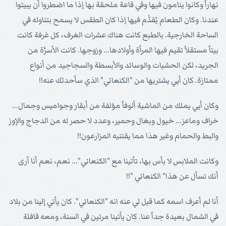
نهاراً وكانوا ينامون فيها وفي قاعة ملحقة بها إذا ما اضطروا أن يبيتوا
عندنا. وكان الطعام يُقدَّم فيها إذا كان الطقس لا يسمح بتناوله في
الساحة الخارجية. بالطبع كانت هناك عشرات الغرف، كل غرفة كانت
بيتاً مستقلاً تقيم فيها المرأة وأولادها... وزوجها. كانت الأسرَّة من
الجريد، لكن الحشيات والوسائد والأبسطة والسجاجيد من أنواع
ممتازة. كان أبي يشتريها من "الكنعاني" الذي سأحدثك عنه!!
وكان أبي يملك من الماشية ألوفاً مؤلفة من أبقار وجواميس وجمال...
خراف وماعز... خيول وبغال وحمير، وعدد لا حصر له من الدجاج والإوز
والبط والحمام وغير هذا مما يقتنيه المزارعون!!
وكانت الملابس لا بأس بها، تأتينا مع "الكنعاني"... نعم، نعم أنا أرى
أنك تسأل عن هذا" الكنعاني "!!
أنا لم أعرف اسمه كما قيل لي عنه انه "الكنعاني". كان يأتي إلينا من بلاد
في الشمال بعيدة جداً عنا. كان يأتينا مرتين في السنة، ومعه قافلة