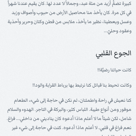
كبيرة تضمُّ أزيد من مئة عبد، وجمالاً لا عدد لها. كان يقيم عندنا شهراً
في كل مرة. كان يأخذ منا محاصيل الأرض من حبوب وأصواف وزبد
وعسل ويعطينا، نظير ما يأخذ، ملابس من قطن وكتان وحرير وأحذية
وعقود وحليّ...
الجوع القلبي
كانت حياتنا رضيَّة!!
وكانت تحيط بنا قبائل كنا نرتبط بها برباط القرابة والود!!
كنا نعيش في راحة واطمئنان، لم نكن في حاجة إلى شيء، الطعام
موفور ومن أنواع طيبة. اللباس كثير، والبركة في التاجر. الهدوء والسلام
شامل، لكن شيئاً ما لا أعلم ماذا أدعوه كان يناديني من داخلي... فراغ.
نعم فراغ في قلبي. لا أعلم ماذا أدعوه. كنت في حاجة إلى شيء غير