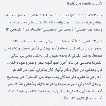
لأقُل لك القصة من أولها!!
جاء "الكنعاني" كما كان يجيء عادة في قافلته الكبيرة... جمال محملة
بضائع شرقية وغربية... عبيد وإماء- لكن كان هناك شيء جديد. جاء
ومعه عبد "فينيقي". أعجب أبي "بالفينيقي" فاشتراه من "الكنعاني "!!
كان "الفينيقي" شيئاً آخر، يختلف عن كل العبيد الذين عندنا. كان
يحمل صورة نبيلة. كان يتحرك كأمير، ويتكلم كأمير. أحببته واتخذته لي
صديقاً. لم يكن يكبرني إلا بعدة شهور. كان يجلس معي في الليالي
القمرية يحدثني عن بلاد أخرى فيها أقوام بيض وسمر وسود وحُمر...
كان يحدثني عن جبال وتلال وأنهار. كان يذكر لي أشياء عن العالم
الخارجي تذهلني. على أنه كان يملك نوعاً من "السحر". كان يستطيع
أن ينقل الكلام في صور مرسومة يدعوها كتابة، وأذهلني هذا السحر
فطلبت منه أن يطلعني على أسراره... وتعلمتُ الكتابة والقراءة، كنت
أجلس طوال النهار أكتب وأقرأ.