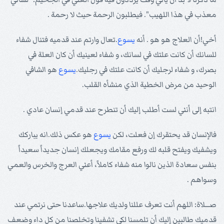
معذب في هذا اللهيب". فيطلبون الرحمة حيث لا رحمة .
أخي!أن العلاج هو هو . أنه
يسوع
.تعال وارتم عند قدميه فتنال شفاء
للسانك أن كانت علتك في لسانك، و شفاء لعينيك أن كان العلة في
بصرك، و شفاء لرجليك أن كانت علتك في رجليك.
يسوع
هو الشافي
الوحيد من مرض الخطية الذي منشأه القلب.
انتبه إلى أنني لست أطلب إليك أن تنطرح عند قدمي إنسان عادي .
فالإنسان قد يحتقرك إن فعلت، لكن
يسوع
هو عكس ذلك.انه يباركك
ويشفيك ويفتح قلبه لك ورفع مقامك ويجعلك إنسان جديداً سعيداً
بنفس سعادة الذين نالوا منه شفاء كاملاً، أعني العرج والخرس والعمي
وسواهم .
صـــلاة: اللهم أنت تعرف عللنا ولديك علاجها.ساعدنا حتى نرتمي عند
قدميك طالبين إليك أن تلمسنا لكي تشفينا وتخلصنا من كل داء وضعف