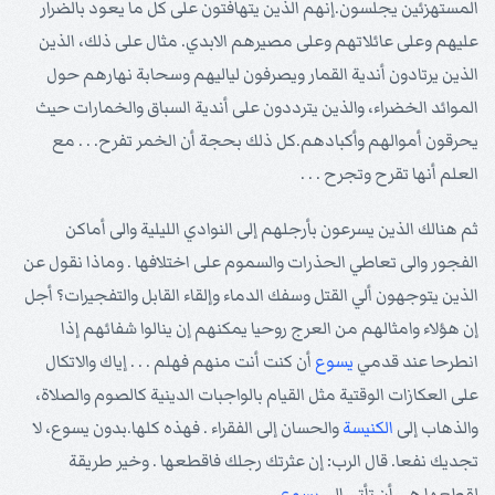
المستهزئين يجلسون.إنهم الذين يتهافتون على كل ما يعود بالضرار
عليهم وعلى عائلاتهم وعلى مصيرهم الابدي. مثال على ذلك، الذين
الذين يرتادون أندية القمار ويصرفون لياليهم وسحابة نهارهم حول
الموائد الخضراء، والذين يترددون على أندية السباق والخمارات حيث
يحرقون أموالهم وأكبادهم.كل ذلك بحجة أن الخمر تفرح. . . مع
العلم أنها تقرح وتجرح . . .
ثم هنالك الذين يسرعون بأرجلهم إلى النوادي الليلية والى أماكن
الفجور والى تعاطي الحذرات والسموم على اختلافها . وماذا نقول عن
الذين يتوجهون ألي القتل وسفك الدماء وإلقاء القابل والتفجيرات؟ أجل
إن هؤلاء وامثالهم من العرج روحيا يمكنهم إن ينالوا شفائهم إذا
انطرحا عند قدمي
يسوع
أن كنت أنت منهم فهلم . . . إياك والاتكال
على العكازات الوقتية مثل القيام بالواجبات الدينية كالصوم والصلاة،
والذهاب إلى
الكنيسة
والحسان إلى الفقراء . فهذه كلها.بدون يسوع، لا
تجديك نفعا. قال الرب: إن عثرتك رجلك فاقطعها . وخير طريقة
لقطعها هي أن تأتي إلى
يسوع