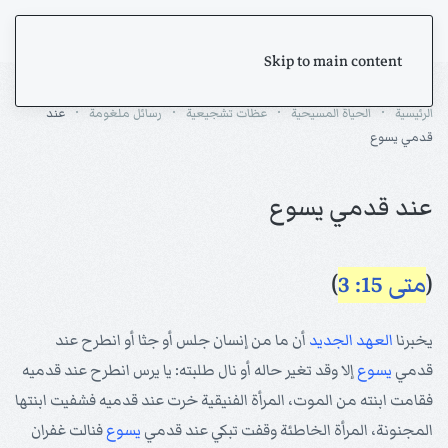
Skip to main content
الرئيسية
الحياة المسيحية
عظات تشجيعية
رسائل ملغومة
عند
قدمي يسوع
عند قدمي يسوع
(
متى 15: 3
)
يخبرنا
العهد الجديد
أن ما من إنسان جلس أو جثا أو انطرح عند
قدمي
يسوع
إلا وقد تغير حاله أو نال طلبته: يا يرس انطرح عند قدميه
فقامت ابنته من الموت، المرأة الفنيقية خرت عند قدميه فشفيت ابنتها
المجنونة، المرأة الخاطئة وقفت تبكي عند قدمي
يسوع
فنالت غفران