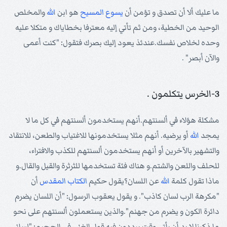
ما عليك ألا أن تصدق و تؤمن أن
يسوع
المسيح
هو ابن
الله
والمخلص
الوحيد من الخطية، ومن ثم تأتي إليه معترفا بخطاياك و متكلا عليه
وحده لخلاص نفسك.عندئذ يعود إليك بصرك فتقول: "كنت أعمى
والآن أبصر" .
3-الخرس يتكلمون .
مشكلة هؤلاء في ألسنتهم.أنهم يستخدمون ألسنتهم في كل ما لا
يمجد
الله
أو يرضيه. أنهم مثلا يستخدمونها للاغتياب والطعن، للانتقاد
والتشهير بالآخرين أو أنهم يستخدمون ألسنتهم للكذب والافتراء،
للحلف واللعن والشتم.و هناك فئة تستخدمها للثرثرة والقيل والقال.و
ماذا تقول كلمة
الله
عن اللسان؟يقول حكيم
الكتاب المقدس
أن
"مكرهة الرب لسان كاذب". و يقول يعقوب الرسول: "أن اللسان يضرم
دائرة الكون و يضرم من جهنم".والذين يستعملون ألسنتهم على نحو
ما ذكرنا لا بد أن يأتي وقت يرددون فيه قول الغني في الجحيم: "لساني