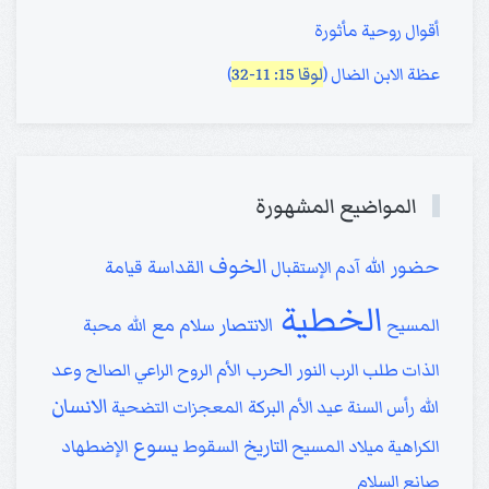
أقوال روحية مأثورة
عظة الابن الضال (
لوقا 15: 11-32
)
المواضيع المشهورة
الخوف
حضور الله
القداسة
آدم
الإستقبال
قيامة
الخطية
الانتصار
سلام مع الله
المسيح
محبة
النور
الحرب
وعد
الذات
طلب الرب
الأم
الروح
الراعي الصالح
الانسان
الله
البركة
رأس السنة
عيد الأم
المعجزات
التضحية
يسوع
التاريخ
الكراهية
ميلاد المسيح
السقوط
الإضطهاد
صانع السلام