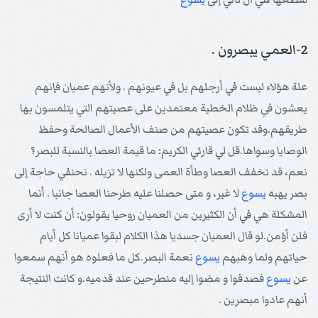
2-العمي يبصرون .
علة هؤلاء ليست في أرجلهم بل في عيونهم . ولأنهم عميان فإنهم
يعشون في ظلام الخطية معتمدين على عصيتهم التي يتلمسون بها
طريقهم.وقد تكون عصيتهم من صنف الأعمال الصالحة وحفظ
الوصايا وسواها.قل لي قارئي الكريم: ما قيمة العصا بالنسبة للبصر؟
نعم، قد تخفف العصا وطأة العمى ولكنها لا تزيله . نحنفي حاجة إلى
بصر يهبه
يسوع
لا غير، و متى حصلنا عليه طرحنا العصا جانبا . أنما
المشكلة هي في أن الكثيرين من العميان روحيا يقولون: أن كنت لا أرى
فلن أؤمن.لو قال العميان جسديا هذا الكلام لبقوا عميانا كل أيام
حياتهم ولما وهبهم
يسوع
نعمة البصر.كل ما فعلوه هو أنهم سمعوا
عن
يسوع
فصدقوا و مضوا إليه منطرحين عند قدميه.و كانت النتيجة
أنهم عادوا مبصرين .