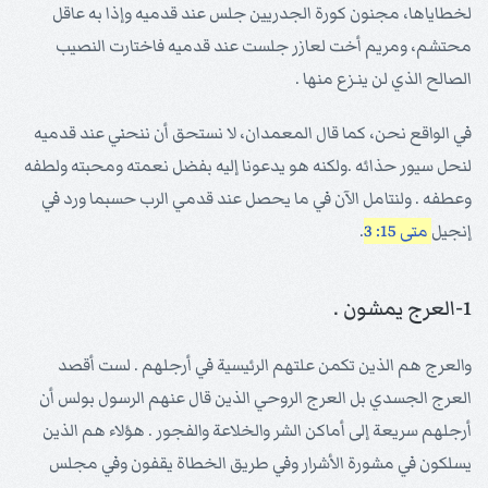
لخطاياها، مجنون كورة الجدريين جلس عند قدميه وإذا به عاقل
محتشم، ومريم أخت لعازر جلست عند قدميه فاختارت النصيب
الصالح الذي لن ينـزع منها .
في الواقع نحن، كما قال المعمدان، لا نستحق أن ننحني عند قدميه
لنحل سيور حذائه .ولكنه هو يدعونا إليه بفضل نعمته ومحبته ولطفه
وعطفه . ولنتامل الآن في ما يحصل عند قدمي الرب حسبما ورد في
إنجيل
متى 15: 3
.
1-العرج يمشون .
والعرج هم الذين تكمن علتهم الرئيسية في أرجلهم . لست أقصد
العرج الجسدي بل العرج الروحي الذين قال عنهم الرسول بولس أن
أرجلهم سريعة إلى أماكن الشر والخلاعة والفجور . هؤلاء هم الذين
يسلكون في مشورة الأشرار وفي طريق الخطاة يقفون وفي مجلس