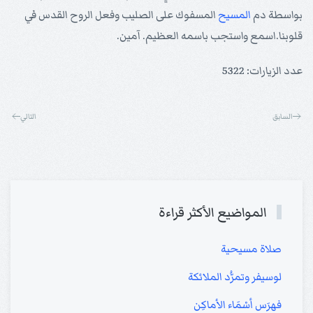
بواسطة دم
المسيح
المسفوك على الصليب وفعل الروح القدس في
قلوبنا.اسمع واستجب باسمه العظيم. آمين.
عدد الزيارات: 5322
السابق
التالي
المواضيع الأكثر قراءة
صلاة مسيحية
لوسيفر وتمرُّد الملائكة
فهرَس أسْمَاء الأماكِن