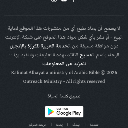
لا يسمح أن يعاد طبع أي من منشورات هذا الموقع لغاية
البيع - أو نشر بأي شكل مواد هذا الموقع على شبكة الإنترنت
دون موافقة مسبقة من
الخدمة العربية للكرازة بالإنجيل
الرجاء باسم
المسيح
التقيّد بهذه التعليمات والتقيد بها --
للمزيد من المعلومات
Arabic Bible
© Kalimat Alhayat a ministry of
2026
Outreach Ministry
- All rights reserved
تطبيق كلمة الحياة
التقدمة
|
الهدف
|
إيماننا
|
خريطة الموقع