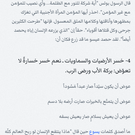
قال الرسول بولس "أية شركة للنور مع الظلمة... وأي نصيب للمؤمن
مع غير المؤمن". احذر أيها المؤمن المرأة الأجنبية التي تغرّك
بمظهرها وأناقتها وكلامها الملق المعسول. فإنها "طرحت الكثيرين
جرحى وكل قتلاها أقوياء". حقاً إن "الذي يزرعه الإنسان إياه يحصد
أيضاً". لقد حصد عيسو ما قد زرع فكان أن:
4- خسر الأرضيات والسماويات ـ نعم خسر خسارةً لا
تعوّض: بركة الأب ورضى الرب.
عوض أن يكون سيّداً صار عبداً مَسُوداً
عوض أن يتمتّع بالخيرات صارت أرضه بلا دسم
عوض أن يعيش بسلامٍ صار يعيش بسفه
ما أصدق كلمات
يسوع
حين قال "ماذا ينتفع الإنسان لو ربح العالم كلّه