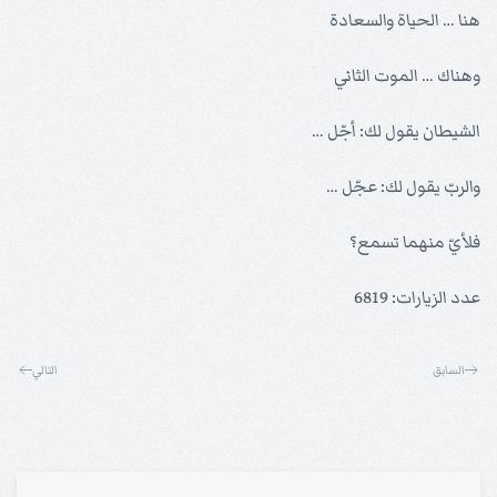
هنا … الحياة والسعادة
وهناك … الموت الثاني
الشيطان يقول لك: أجّل …
والربّ يقول لك: عجّل …
فلأيّ منهما تسمع؟
عدد الزيارات: 6819
السابق
التالي