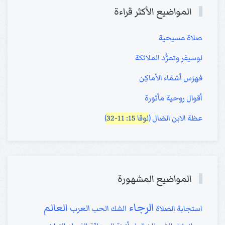
المواضيع الأكثر قراءة
صلاة مسيحية
لوسيفر وتمرُّد الملائكة
فهرَس أسْمَاء الأماكِن
أقوال روحية مأثورة
عظة الابن الضال (
لوقا 15: 11-32
)
المواضيع المشهورة
الرجاء
العالم
العرب
استجابة الصلاة
الشك
الحب