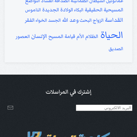
عمانوئيل
الشيطان
الطمأنينة
الصداقة
الفساد
التواضع
المسيحية الحقيقية
الولادة الجديدة
البكاء
الناموس
القداسة
وعد الله
الفقر
الزواج
البحث
الجسد
الخواء
الحياة
الإنسان
الظلام
الأم
قيامة المسيح
العصور
الصديق
إشترك في المراسلات