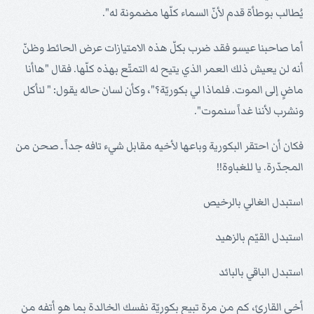
يُطالب بوطأة قدم لأنّ السماء كلّها مضمونة له".
أما صاحبنا عيسو فقد ضرب بكلّ هذه الامتيازات عرض الحائط وظنّ
أنه لن يعيش ذلك العمر الذي يتيح له التمتّع بهذه كلّها. فقال "هاأنا
ماضٍ إلى الموت. فلماذا لي بكوريّة؟"، وكأن لسان حاله يقول: " لنأكل
ونشرب لأننا غداً سنموت".
فكان أن احتقر البكورية وباعها لأخيه مقابل شيء تافه جداً ـ صحن من
المجدّرة. يا للغباوة!!
استبدل الغالي بالرخيص
استبدل القيّم بالزهيد
استبدل الباقي بالبائد
أخي القارئ، كم من مرة تبيع بكوريّة نفسك الخالدة بما هو أتفه من