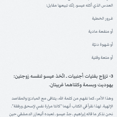
العدس الذي أكله عيسو. إنّك تبيعها مقابل:
غـرور الخطية
أو منفعة مادية
أو شهوة دنيّة
أو متعة وقتية
3- تزوّج بفتيات أجنبيات ـ اتّخذ عيسو لنفسه زوجتين:
يهوديت وبسمة وكلتاهما غريبتان.
وهذا الأمر، كما نفهم من كلمة الله، يتنافى مع المبادئ والمقاصد
الإلهية. لهذا نقرأ في الكتاب أنهما "كانتا مرارة نفسٍ لإسحق ورفقة".
نحن نذكر ما قاله إبراهيم ـ جدّ عيسو ـ لعبده أليعازر الدمشقي حين