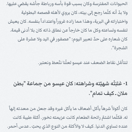
الحيوانات المفترسة وكان بسبب قوة بأسه ورباطة جأشه يقضي عليها.
ولا بدّ أنه كلّما رجع إلى بيته، كان يروي لأهله قصصه البطولية
واختباراته في البرية، وهذا مما زاده غروراً واعتداداً بنفسه. كان يعيش
لنفسه ولساعته وكل ما كان خارجاً عن نطاق ذاته كان بلا أدنى قيمة.
كان شعاره على حدّ تعبير اليوم: "عصفور في اليد ولا عشرة على
الشجرة".
لنتأمّل نقاط الضعف عند عيسو لعلّنا نتّعظ ونعتبر.
1- غلبَتْه شهيّته وشراهته: كان عيسو من جماعة "بطن
ملان ـ كيف تمام".
كان أكولاً شرهاً يأكل أضعاف ما يأكل غيره وقد جعل من معدته إلهاً
له. فكلّما اشتمّ رائحة الطعام كانت عزيمته تخور. أكلة طيبة كانت
عنده تساوي الدنيا. كيف لا والأكلة من النوع الذي يحبّ ـ عدس أحمر.