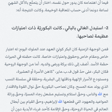
فيما أن اهتمامه كان يدور حول نفسه، اختار أن يتمتّع بالأكل الشهيّ
لساعة دونما أدنى حساب للعاقبة الوخيمة. وكانت النتيجة أنه:
2- استبدل الغالي بالبالي ـ كانت البكوريّة ذات امتيازات
عظيمة لصاحبها.
فمن الوجهة الزمنية كان البكر كوليّ العهد عند الملوك اليوم: له اعتبار
خاص ومقام خاص وحقوق وامتيازات خاصة. كانت حصّته في الميراث
حصّة الأسد. أضف إلى ذلك بركة ورضى والديه. أما من الوجهة الروحية
فكان البكر، على حدّ قول ف.ب.ماير، "كاهن الأسرة أو العشيرة،
ومستودع الأسرار الإلهية وناقلها إلى البشرية، وحلقة في سلسلة النسب
الذي يولد منه المسح. وكان لصاحب البكورية حقّ نوال القوة والاقتدار
مع
الله
والناس، وحقّ استلام وتسليم مشعل رجاء المسيّا، وحقّ وراثة
المواعيد والعهود التي قطعها
الله
لإبراهيم، وحقّ القيام بين أبطال
العالم في الحياة الروحيّة، وحقّ الإقامة كأحد غرباء الأبدية دون أن