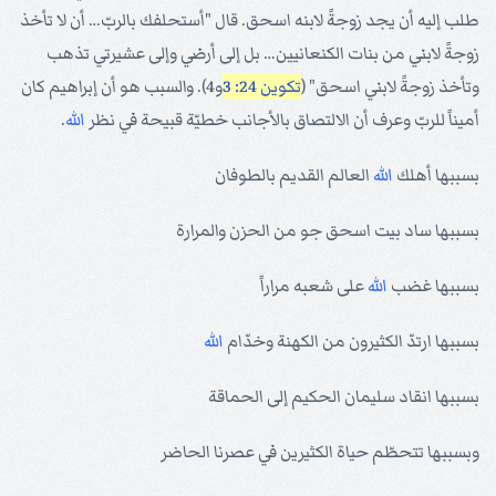
طلب إليه أن يجد زوجةً لابنه اسحق. قال "أستحلفك بالربّ… أن لا تأخذ
زوجةً لابني من بنات الكنعانيين… بل إلى أرضي وإلى عشيرتي تذهب
وتأخذ زوجةً لابني اسحق" (
تكوين 24: 3
و4). والسبب هو أن إبراهيم كان
أميناً للربّ وعرف أن الالتصاق بالأجانب خطيّة قبيحة في نظر
الله
.
بسببها أهلك
الله
العالم القديم بالطوفان
بسببها ساد بيت اسحق جو من الحزن والمرارة
بسببها غضب
الله
على شعبه مراراً
بسببها ارتدّ الكثيرون من الكهنة وخدّام
الله
بسببها انقاد سليمان الحكيم إلى الحماقة
وبسببها تتحطّم حياة الكثيرين في عصرنا الحاضر