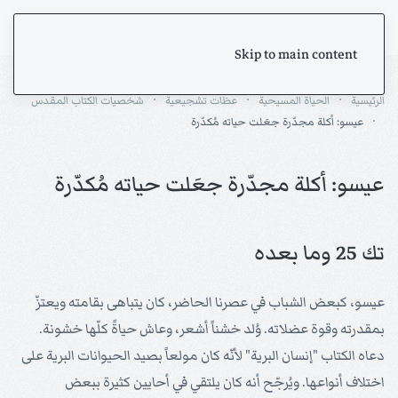
Skip to main content
الرئيسية
الحياة المسيحية
عظات تشجيعية
شخصيات الكتاب المقدس
عيسو: أكلة مجدّرة جعَلت حياته مُكدّرة
عيسو: أكلة مجدّرة جعَلت حياته مُكدّرة
تك 25 وما بعده
عيسو، كبعض الشباب في عصرنا الحاضر، كان يتباهى بقامته ويعتزّ
بمقدرته وقوة عضلاته. وُلد خشناً أشعر، وعاش حياةً كلّها خشونة.
دعاه الكتاب "إنسان البرية" لأنّه كان مولعاً بصيد الحيوانات البرية على
اختلاف أنواعها. ويُرجّح أنه كان يلتقي في أحايين كثيرة ببعض