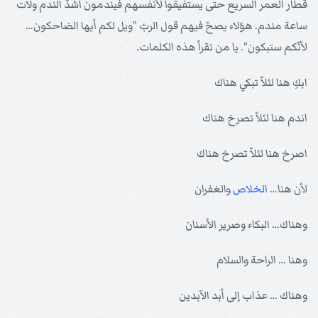
قطار العمر السريع حتى يستفيقوا لأنفسهم فيندمون أشدّ الندم ولات
ساعة مندم. هؤلاء يصحّ فيهم قول الربّ "ويل لكم أيها الضاحكون…
لأنّكم ستبكون". يا من تقرأ هذه الكلمات.
ابكِ هنا لئلاّ تبكي هناك
اندم هنا لئلاّ تصرخ هناك
اصرخ هنا لئلاّ تصرخ هناك
لأن هنا…
الخلاص
والغفران
وهناك… البكاء وصرير الأسنان
وهنا … الراحة والسلام
وهناك … عذاب إلى أبد الآبدين