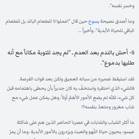
وخسر نفسه".
وما أصدق نصيحة
يسوع
حين قال "اعملوا لا للطعام البائد بل للطعام
الباقي للحياة الأبدية". وأخيراً …
5- أحسّ بالندم بعد العدم ـ "لم يجد للتوبة مكاناً مع أنه
طلبها بدموع".
لقد استيقظ ضميره من سباته العميق ولكن بعد فوات الفرصة.
فالشيء الذي احتقره واستخفّ به كان جديراً بأن يحظى باهتمامه قبل
كل شيء، لكنّه لم يضع الأمور الأهمّ أولاً. وهل يمكن عمل شيء مع
شاب مغرور ومتعدّ بنفسه؟!
ما أكثر الشباب والشابات في عصرنا الحاضر الذين هم على شاكلة
عيسو، يحيون حياة اللّهو والعبث ويزدرون بالأمور الأبدية. وما أن يمرّ