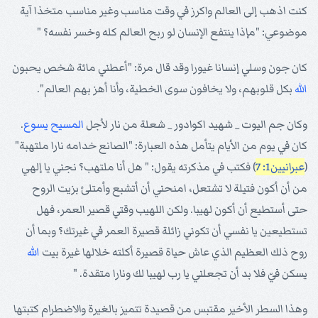
كنت اذهب إلى العالم واكرز في وقت مناسب وغير مناسب متخذا آية
موضوعي: "مإذا ينتفع الإنسان لو ربح العالم كله وخسر نفسه؟ "
كان جون وسلي إنسانا غيورا وقد قال مرة: "أعطني مائة شخص يحبون
الله
بكل قلوبهم، ولا يخافون سوى الخطية، وأنا أهز بهم العالم".
وكان جم اليوت _ شهيد اكوادور _ شعلة من نار لأجل
المسيح
يسوع
.
كان في يوم من الأيام يتأمل هذه العبارة: "الصانع خدامه نارا ملتهبة"
(
عبرانيين1: 7
) فكتب في مذكرته يقول: " هل أنا ملتهب؟ نجني يا إلهي
من أن أكون فتيلة لا تشتعل، امنحني أن أتشبع وأمتلئ بزيت الروح
حتى أستطيع أن أكون لهيبا. ولكن اللهيب وقتي قصير العمر، فهل
تستطيعين يا نفسي أن تكوني زائلة قصيرة العمر في غيرتك؟ وبما أن
روح ذلك العظيم الذي عاش حياة قصيرة أكلته خلالها غيرة بيت
الله
يسكن فيّ فلا بد أن تجعلني يا رب لهيبا لك ونارا متقدة. "
وهذا السطر الأخير مقتبس من قصيدة تتميز بالغيرة والاضطرام كتبتها