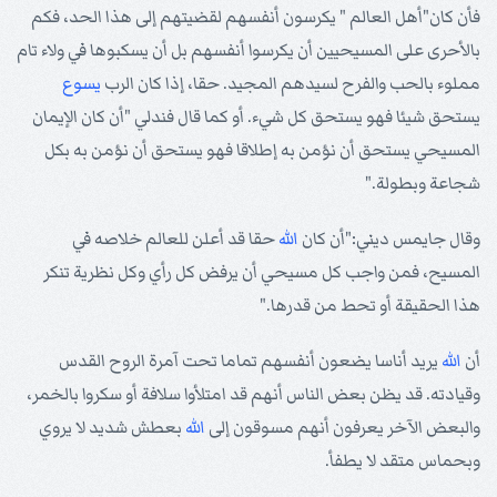
فأن كان"أهل العالم " يكرسون أنفسهم لقضيتهم إلى هذا الحد، فكم
بالأحرى على المسيحيين أن يكرسوا أنفسهم بل أن يسكبوها في ولاء تام
مملوء بالحب والفرح لسيدهم المجيد. حقا، إذا كان الرب
يسوع
يستحق شيئا فهو يستحق كل شيء. أو كما قال فندلي "أن كان الإيمان
المسيحي يستحق أن نؤمن به إطلاقا فهو يستحق أن نؤمن به بكل
شجاعة وبطولة."
وقال جايمس ديني:"أن كان
الله
حقا قد أعلن للعالم خلاصه في
المسيح، فمن واجب كل مسيحي أن يرفض كل رأي وكل نظرية تنكر
هذا الحقيقة أو تحط من قدرها."
أن
الله
يريد أناسا يضعون أنفسهم تماما تحت آمرة الروح القدس
وقيادته. قد يظن بعض الناس أنهم قد امتلأوا سلافة أو سكروا بالخمر،
والبعض الآخر يعرفون أنهم مسوقون إلى
الله
بعطش شديد لا يروي
وبحماس متقد لا يطفأ.