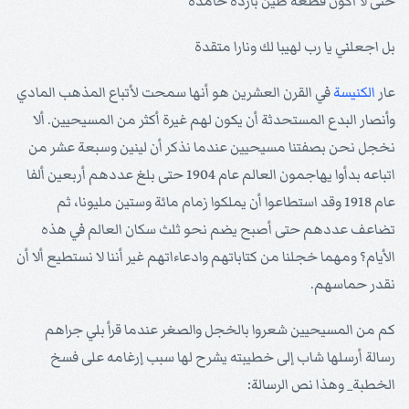
حتى لا أكون قطعة طين باردة خامدة
بل اجعلني يا رب لهيبا لك ونارا متقدة
عار
الكنيسة
في القرن العشرين هو أنها سمحت لأتباع المذهب المادي
وأنصار البدع المستحدثة أن يكون لهم غيرة أكثر من المسيحيين. ألا
نخجل نحن بصفتنا مسيحيين عندما نذكر أن لينين وسبعة عشر من
اتباعه بدأوا يهاجمون العالم عام 1904 حتى بلغ عددهم أربعين ألفا
عام 1918 وقد استطاعوا أن يملكوا زمام مائة وستين مليونا، ثم
تضاعف عددهم حتى أصبح يضم نحو ثلث سكان العالم في هذه
الأيام؟ ومهما خجلنا من كتاباتهم وادعاءاتهم غير أننا لا نستطيع ألا أن
نقدر حماسهم.
كم من المسيحيين شعروا بالخجل والصغر عندما قرأ بلي جراهم
رسالة أرسلها شاب إلى خطيبته يشرح لها سبب إرغامه على فسخ
الخطبة_ وهذا نص الرسالة: