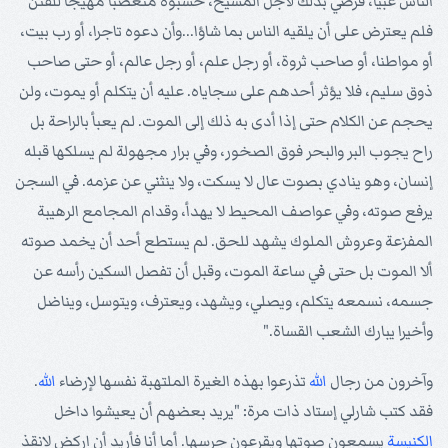
الناس غبيا، فرضي بذلك لأجل المسيح، حسبوه متعصبا مهيجا للفتن
فلم يعترض على أن يلقيه الناس بما شاؤا...وأن دعوه تاجرا، أو رب بيت،
أو مواطنا، أو صاحب ثروة، أو رجل علم، أو رجل عالم، أو حتى صاحب
ذوق سليم، فلا يؤثر أحدهم على سجاياه. عليه أن يتكلم أو يموت، ولن
يحجم عن الكلام حتى إذا أدى به ذلك إلى الموت. لم يعبأ بالراحة بل
راح يجوب البر والبحر فوق الصخور، وفي برار مجهولة لم يسلكها قبله
إنسان، وهو ينادي بصوت عال لا يسكت، ولا ينثني عن عزمه. في السجن
يرفع صوته، وفي عواصف المحيط لا يهدأ، وقدام المجامع الرهيبة
المفزعة وعروش الملوك يشهد للحق. لم يستطع أحد أن يخمد صوته
ألا الموت بل حتى في ساعة الموت، وقبل أن تفصل السكين رأسه عن
جسمه، نسمعه يتكلم، ويصلي، ويشهد، ويعترف، ويتوسل، ويناضل
وأخيرا يبارك الشعب القساة."
وآخرون من رجال
الله
تذرعوا بهذه الغيرة الملتهبة نفسها لإرضاء
الله
.
فقد كتب شارلي إستاد ذات مرة: "يريد بعضهم أن يعيشوا داخل
الكنيسة
يسمعون صوتها ويقرعون جرسها. أما أنا فأريد أن اركض لانقذ