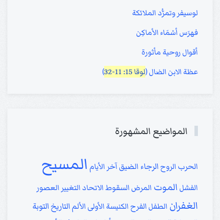
لوسيفر وتمرُّد الملائكة
فهرَس أسْمَاء الأماكِن
أقوال روحية مأثورة
عظة الابن الضال (
لوقا 15: 11-32
)
المواضيع المشهورة
المسيح
الرجاء
الحرب
الروح
الضيق
آخر الأيام
الموت
الفشل
المرض
السقوط
الاتحاد
التغيير
العصور
الغفران
التاريخ
التوبة
الطفل
الفرح
الكنيسة الأولى
الألم