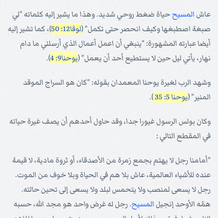
عاش
المسيح
حياة ضغط روحي شديد. وهذا ما يشير إليه كلماته "لي
صبغة اصطبغها وكيف انحصر حتى تكمل" (
لوقا12: 50
)، كما تشير إليه
أيضا عبارته المشهورة: "ينبغي أن اعمل أعمال الذي أرسلني ما دام
نهار، يأتي ليل حين لا يستطيع أحد أن يعمل" (
يوحنا9: 4
).
وشهد الرب لغيرة يوحنا المعمدان بقوله: "كان هو السراج الموقد
المنير" (
يوحنا 5: 35
).
وكان بولس الرسول غيورا جدا، وقد حاول أحدهم أن يصف غيرة حياته
في المقطع التالي :
"أمامنا رجل لا يهتم بجمع زمرة من الأصدقاء، أو ثروة مادية، لا قيمة
عنده للأشياء العالمية، عاش بلا هم في الحياة وبلا خوف من الموت.
رجل لا يسعى لمنصب ولا يتحمس لبلد ولا يسعى إلى تحين حالته.
همّه الأوحد إنجيل
المسيح
. رجل له غرض واحد هو مجد الله، حسبه