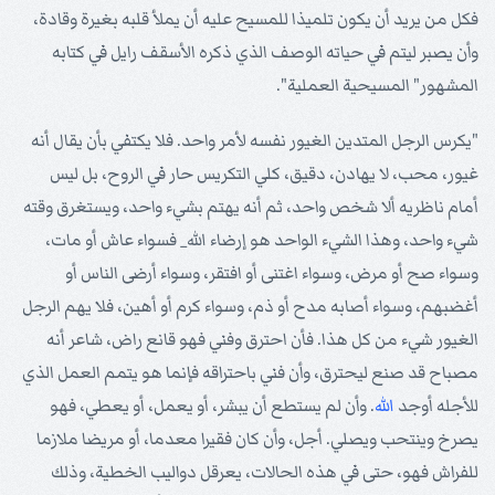
فكل من يريد أن يكون تلميذا للمسيح عليه أن يملأ قلبه بغيرة وقادة،
وأن يصبر ليتم في حياته الوصف الذي ذكره الأسقف رايل في كتابه
المشهور" المسيحية العملية".
"يكرس الرجل المتدين الغيور نفسه لأمر واحد. فلا يكتفي بأن يقال أنه
غيور، محب، لا يهادن، دقيق، كلي التكريس حار في الروح، بل ليس
أمام ناظريه ألا شخص واحد، ثم أنه يهتم بشيء واحد، ويستغرق وقته
شيء واحد، وهذا الشيء الواحد هو إرضاء الله_ فسواء عاش أو مات،
وسواء صح أو مرض، وسواء اغتنى أو افتقر، وسواء أرضى الناس أو
أغضبهم، وسواء أصابه مدح أو ذم، وسواء كرم أو أهين، فلا يهم الرجل
الغيور شيء من كل هذا. فأن احترق وفني فهو قانع راض، شاعر أنه
مصباح قد صنع ليحترق، وأن فني باحتراقه فإنما هو يتمم العمل الذي
للأجله أوجد
الله
. وأن لم يستطع أن يبشر، أو يعمل، أو يعطي، فهو
يصرخ وينتحب ويصلي. أجل، وأن كان فقيرا معدما، أو مريضا ملازما
للفراش فهو، حتى في هذه الحالات، يعرقل دواليب الخطية، وذلك