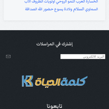
الخسارة
العرب
النمو الروحي
أولويات
الظروف
الأب
السلام
حضور الله
السماوي
ولادة يسوع
الصداقة
إشترك في المراسلات
تابعونا