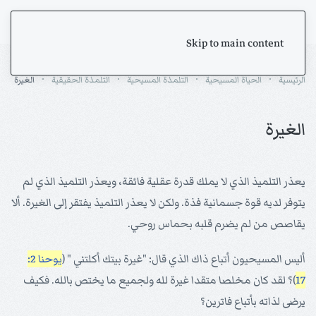
Skip to main content
الرئيسية
الحياة المسيحية
التلمذة المسيحية
التلمذة الحقيقية
الغيرة
الغيرة
يعذر التلميذ الذي لا يملك قدرة عقلية فائقة، ويعذر التلميذ الذي لم
يتوفر لديه قوة جسمانية فذة. ولكن لا يعذر التلميذ يفتقر إلى الغيرة. ألا
يقاصص من لم يضرم قلبه بحماس روحي.
أليس المسيحيون أتباع ذاك الذي قال: "غيرة بيتك أكلتني " (
يوحنا 2:
17
)؟ لقد كان مخلصا متقدا غيرة لله ولجميع ما يختص بالله. فكيف
يرضى لذاته بأتباع فاترين؟