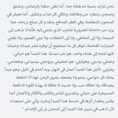
نحن نتزايد بنسبة مدهشة جدا. أننا نلقى حتفنا بالرصاص، ونشنق
ونسجن، ونطرد من وظائفنا، ونلاقي كل عذاب وتنكيل.. أننا نعيش في
السجون المظلمة، وفي الفقر المدقع. ونقدم كل مبلغ نربحه، مما
يزيد عن حاجاتنا الضرورية للحزب الذي ننتمي إليه. فأننا لا نذهب إلى
السينما، ولا إلى الملاهي، ولا إلى الحفلات، ولا نبني القصور، ولا نقتني
السيارات الفخمة، لنوفر كل ما نستطيع أن نوفره لنشر مبدئنا. وحياتنا
كلها تتجه إلى هدف واحد، هو نشر مبدئنا. هذا المبدأ هو حياتي،
وعملي، وديني، وهوايتي، هو خطيبتي، وزوجتي، وسيدتي، وطعامي،
وشرابي. لأجل هذا المبدأ اعمل في النهار، وبه أحلم في الليل. وهو مبدأ
يملك كل حواسي، ينمو ولا يضعف بمرور الزمن. لهذا لا احتفظ
بصداقة، ولا علاقة حب، ولا حديث لا علاقة له بهذه القوة الدافعة
المسيطرة على حياتي. وتقديري للناس والكتب والأفكار والأعمال أنما
يقاس بمقدار أثرها في خدمة هذا المبدأ ونشره. وأني على استعداد
لأن اذهب في سبيل هذا المبدأ إلى السجن بل إلى الإعدام. "