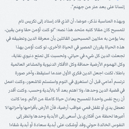
إنسانا على بعد متر من جهنم".
وبهذه المناسبة نذكر، عوضا، أن الذي قاد إستاد إلى تكريس تام
للمسيح كان مقالا كتبه ملحد هذا نصه: "لو كنت أؤمن حقا وعن يقين،
بما يؤمن به ملايين المسيحيين القائلين بأن معرفة الدين وتطبيقه في
هذه الحياة يقرران المصير في الحياة الأخرى، لو كنت أؤمن بهذا
لجعلت الدين كل شيء في حياتي. ولحسبت كل تمتع دنيوي نفاية،
وكل الهموم الأرضية حماقة وكل الأفكار الدنيوية والمشاعر العالمية
باطلا، لكنت اجعل الدين فكري الأول عندما استيقظ، وآخر صورة
ترتسم أمامي قبل أن استغرق في النوم واستسلم للاشعور، وكنت اعمل
في قضية الدين وحدها، ولا اهتم بعد ألا بالأبدية وحسب. وكنت أقدر
أن ربح نفس واحدة للمسيح يعادل حياة كاملة من الألم. وما كانت
تعطل يدي أو تقفل فمي عواقب أرضية، فأن الأرض بأفراحها وأحزانها لا
أعيرها لحظة من أفكاري بل أسعى إلى الأبدية وحدها وانظر إلى
النفوس الخالدة حولي وقد أوشكت على أبدية سعادة أو أبدية شقاء!