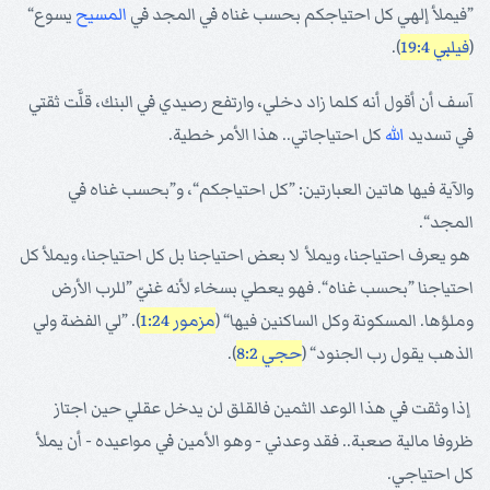
”فيملأ إلهي كل احتياجكم بحسب غناه في المجد في
المسيح
يسوع“
(
فيلبي 19:4
).
آسف أن أقول أنه كلما زاد دخلي، وارتفع رصيدي في البنك، قلَّت ثقتي
في تسديد
الله
كل احتياجاتي.. هذا الأمر خطية.
والآية فيها هاتين العبارتين: ”كل احتياجكم“، و”بحسب غناه في
المجد“.
هو يعرف احتياجنا، ويملأ لا بعض احتياجنا بل كل احتياجنا، ويملأ كل
احتياجنا ”بحسب غناه“. فهو يعطي بسخاء لأنه غنيّ ”للرب الأرض
وملؤها. المسكونة وكل الساكنين فيها“ (
مزمور 1:24
). ”لي الفضة ولي
الذهب يقول رب الجنود“ (
حجي 8:2
).
إذا وثقت في هذا الوعد الثمين فالقلق لن يدخل عقلي حين اجتاز
ظروفا مالية صعبة.. فقد وعدني - وهو الأمين في مواعيده - أن يملأ
كل احتياجي.