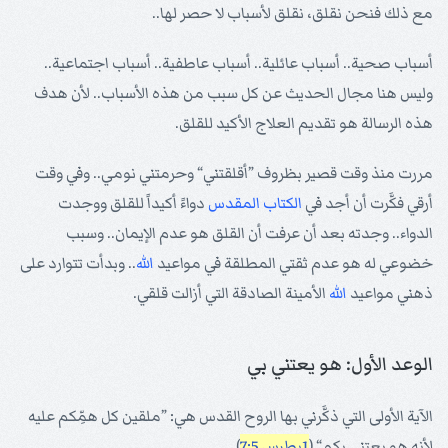
مع ذلك فنحن نقلق، نقلق لأسباب لا حصر لها..
أسباب صحية.. أسباب عائلية.. أسباب عاطفية.. أسباب اجتماعية..
وليس هنا مجال الحديث عن كل سبب من هذه الأسباب.. لأن هدف
هذه الرسالة هو تقديم العلاج الأكيد للقلق.
مررت منذ وقت قصير بظروف ”أقلقتني“ وحرمتني نومي.. وفي وقت
أرقي فكَّرت أن أجد في
الكتاب المقدس
دواءً أكيداً للقلق ووجدت
الدواء.. وجدته بعد أن عرفت أن القلق هو عدم الإيمان.. وسبب
خضوعي له هو عدم ثقتي المطلقة في مواعيد
الله
.. وبدأت تتوارد على
ذهني مواعيد
الله
الأمينة الصادقة التي أزالت قلقي.
الوعد الأول: هو يعتني بي
الآية الأولى التي ذكَّرني بها الروح القدس هي: ”ملقين كل همِّكم عليه
لأنه هو يعتني بكم“ (
1بطرس 7:5
).