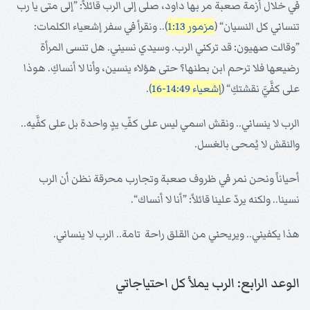
في خلال أزمة صعبة مر بها داود، صلى إلى الرب قائلاً: ”إلى متى يا رب
تنساني كل النسيان“ (
مزمور 1:13
).. ونقرأ في سفر إشعياء الكلمات:
”وقالت صهيون: قد تركني الرب. وسيدي نسيني. هل تنسى المرأة
رضيعها فلا ترحم ابن بطنها؟ حتى هؤلاء ينسين، وأنا لا أنساكِ. هوذا
على كفَّيَّ نقشتكِ“ (
إشعياء 14:49-16
).
الرب لا ينساني.. ونقش اسمي ليس على كفِّ يدٍ واحدة بل على كفَّيه..
والنقش لا يُمحى بالغسل.
أحياناً ونحن نمر في ظروف صعبة وتجارب محرقة نظن أن الرب
نسينا.. ولكنه يردّ علينا قائلاً: ”أنا لا أنساك“.
هذا يكفيني.. ويريحني من القلق راحة تامة.. الرب لا ينساني.
الوعد الرابع: الرب يملأ كل احتياجاتي