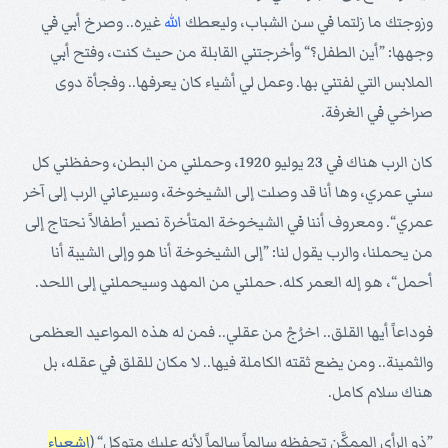
وزوجتك ما زلتما في سن الشباب، وليعطك
الله
غيره.. وصرخ أبي في
وجهها: ”أين الطفل؟“ وأخرجتني القابلة من حيث كنت، وفتح أبي
الملابس التي لفتني بها. وعمل لي أشياء كان يعرفها.. وفجأة دوى
صراخي في الغرفة.
كان الرب هناك في 23 يوليو 1920، وحملني من البطن، وحفظني كل
سني عمري، وها أنا قد وصلت إلى الشيخوخة، وسيرعاني الرب إلى آخر
عمري“. ومعروف أننا في الشيخوخة المتأخرة نصير أطفالاً نحتاج إلى
من يحملنا، والرب يقول لنا: ”إلى الشيخوخة أنا هو وإلى الشيبة أنا
أحمل“، هو إله العمر كله. حملني من المهد وسيحملني إلى اللحد.
فوداعاً أيها القلق.. اخرُجْ من عقلي.. فمن له هذه المواعيد العظمى
والثمينة.. ومن يضع ثقته الكاملة فيها.. لا مكان للقلق في عقله، بل
هناك سلام كامل.
”ذو الرأي الممكَّن تحفظه سالماً سالماً لأنه عليك متوكل“ (
إشعياء