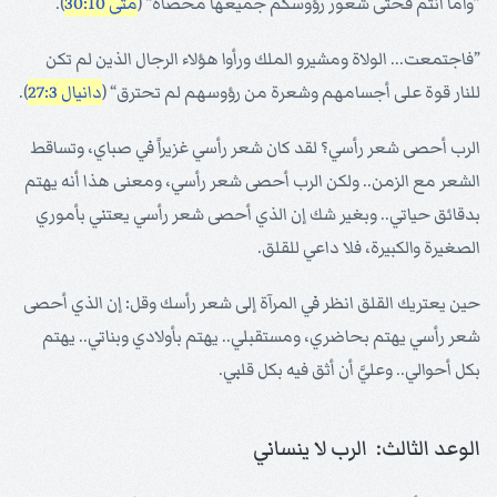
”وأما أنتم فحتى شعور رؤوسكم جميعها محصاة“ (
متى 30:10
).
”فاجتمعت... الولاة ومشيرو الملك ورأوا هؤلاء الرجال الذين لم تكن
للنار قوة على أجسامهم وشعرة من رؤوسهم لم تحترق“ (
دانيال 27:3
).
الرب أحصى شعر رأسي؟ لقد كان شعر رأسي غزيراً في صباي، وتساقط
الشعر مع الزمن.. ولكن الرب أحصى شعر رأسي، ومعنى هذا أنه يهتم
بدقائق حياتي.. وبغير شك إن الذي أحصى شعر رأسي يعتني بأموري
الصغيرة والكبيرة، فلا داعي للقلق.
حين يعتريك القلق انظر في المرآة إلى شعر رأسك وقل: إن الذي أحصى
شعر رأسي يهتم بحاضري، ومستقبلي.. يهتم بأولادي وبناتي.. يهتم
بكل أحوالي.. وعليَّ أن أثق فيه بكل قلبي.
الوعد الثالث: الرب لا ينساني