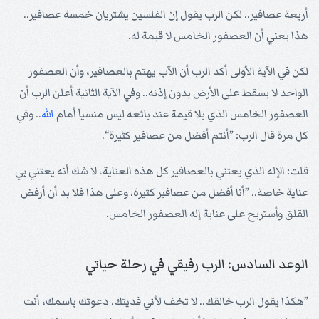
أربعة عصافير.. لكن الرب يقول إن الفلسين يشتريان خمسة عصافير..
هذا يعني أن العصفور الخامس لا قيمة له.
لكن في الآية الأولى أكد الرب أن الآب يهتم بالعصافير، وأن العصفور
الواحد لا يسقط على الأرض بدون إذنه.. وفي الآية الثانية أعلن الرب أن
العصفور الخامس الذي بلا قيمة عند بائعه ليس منسياً أمام
الله
.. وفي
كل مرة قال الرب: ”أنتم أفضل من عصافير كثيرة“.
قلت: الإله الذي يعتني بالعصافير كل هذه العناية، لا شك أنه يعتني بي
عناية خاصة.. ”أنا أفضل من عصافير كثيرة. وعلى هذا فلا بد أن أرفض
القلق وأستريح على عناية إله العصفور الخامس.
الوعد السادس: الرب رفيقي في رحلة حياتي
”هكذا يقول الرب خالقك.. لا تخف لأني فديتك. دعوتك باسمك، أنت