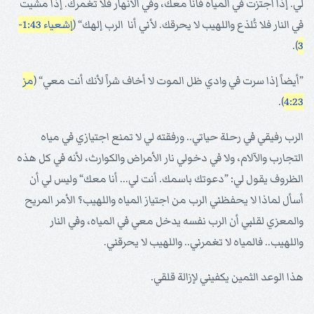
لي. إذا اجتزت في المياه فأنا معك، وفي الأنهار فلا تغمرك. إذا مشيت
في النار فلا تُلذع واللهيب لا يحرقك. لأني أنا الرب إلهك“ (
إشعياء 1:43-
).
3
”أيضاً إذا سرت في وادي ظل الموت لا أخاف شراً لأنك أنت معي“ (
مز
).
4:23
الرب رفيقي في رحلة حياتي.. ورفقته لي لا تمنع اجتيازي في مياه
التجارب والآلام، ولا في دخولي نار الأمراض والكوارث، لأنه في كل هذه
الظروف يقول لي: ”دعوتك باسمك. أنت لي... أنا معك“ وليس لي أن
أسأل لماذا لا يحفظني الرب من اجتياز المياه واللهيب؟ الأمر المريح
والمعزي لقلبي أن الرب نفسه يدخل معي في المياه، وفي النار
واللهيب.. فالمياه لا تغمرني.. واللهيب لا يحرقني.
هذا الوعد الثمين يكفيني لإزالة قلقي.