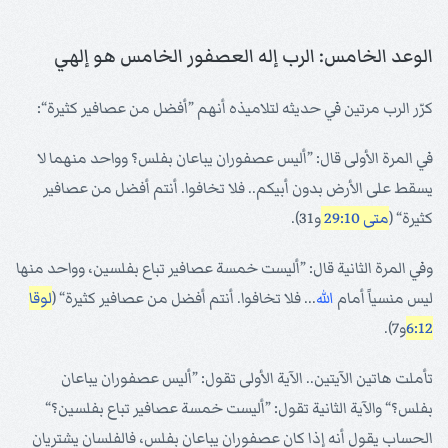
الوعد الخامس: الرب إله العصفور الخامس هو إلهي
كرّر الرب مرتين في حديثه لتلاميذه أنهم ”أفضل من عصافير كثيرة“:
في المرة الأولى قال: ”أليس عصفوران يباعان بفلس؟ وواحد منهما لا
يسقط على الأرض بدون أبيكم.. فلا تخافوا. أنتم أفضل من عصافير
كثيرة“ (
متى 29:10
و31).
وفي المرة الثانية قال: ”أليست خمسة عصافير تباع بفلسين، وواحد منها
ليس منسياً أمام
الله
... فلا تخافوا. أنتم أفضل من عصافير كثيرة“ (
لوقا
6:12
و7).
تأملت هاتين الآيتين.. الآية الأولى تقول: ”أليس عصفوران يباعان
بفلس؟“ والآية الثانية تقول: ”أليست خمسة عصافير تباع بفلسين؟“
الحساب يقول أنه إذا كان عصفوران يباعان بفلس، فالفلسان يشتريان