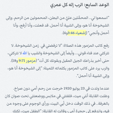
الوعد السابع: الرب إله كل عمري
”اسمعوا لي.. المحمَّلين عليَّ من البطن، المحمولين من الرحم. وإلى
الشيخوخة أنا هو، وإلى الشيبة أنا أحمل. قد فعلت، وأنا أرفع، وأنا
أحمل وأنجي“ (
إشعياء 3:46
و4).
رفع كاتب المزمور هذه الصلاة: ”لا ترفضني في زمن الشيخوخة. لا
تتركني عند فناء قوتي... وأيضاً إلى الشيخوخة والشيب يا
الله
لا تتركني،
حتى أخبر بذراعك الجيل المقبل وبقوتك كل آت“ (
مزمور 9:71
و18).
والرب يرد على كاتب المزمور بكلماته الثمينة: ”إلى الشيخوخة أنا هو،
وإلى الشيبة أنا أحمل“.
عندما ولدت في 23 يوليو 1920 خرجت من رحم أمي دون صراخ.
وظنت القابلة أنني ميت، فلفتني في ملابس ووضعتني تحت صوان كان
بالغرفة.. في ذلك الوقت دخل أبي البيت، ورأى الوجوم على وجوه من
فيه، واندفع إلى حجرة أمي، وقالت له القابلة: ”الطفل ميت، لكنك