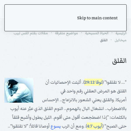
Skip to main content
الرئيسية
الحياة المسيحية
مواضيع متفرقة
مقالات بقلم القس لبيب
ميخائيل
القلق
القلق
"... لا تقلقوا" (
لوقا 29:12
). أثبتت الإحصائيات أن
القلق هو المرض العقلي رقم واحد في
أمريكا. والقلق يعني الشعور بالانزعاج.. الإحساس
بالاضطراب.. انشغال البال بالهموم.. النوم القلق الذي عبَّر عنه أيوب
بالكلمات: ”إذا اضطجعت أقول متى أقوم. الليل يطول وأشبع قلقاً
حتى الصبح“ (
أيوب 4:7
). ومع أن الرب
يسوع
أوصانا قائلاً: ”لا تقلقوا“..