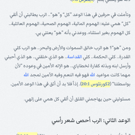
وتأملت في حرفين في هذا الوعد ”كل“ و”هو“.. الرب يطالبني أن ألقي
”كل“ همي عليه: الهموم المالية، الهموم الصحية، الهموم العائلية..
كل الهموم بغير استثناء. ووعدني بأنه ”هو“ يعتني بي.
ومن ”هو“؟ هو الرب خالق السموات والأرض والبحر.. هو الرب كلي
القدرة.. كلي الحكمة.. كلي
القداسة
.. هو الذي خلقني.. هو الذي أحبني
وأرسل ابنه وبذله كفارة لخطاياي.. هو الإله الأمين في وعوده ”لأن
مهما كانت مواعيد
الله
فهو فيه النعم وفيه الآمين لمجد
الله
بواسطتنا“ (
2كورنثوس 20:1
). إذاً فلا بد أن أثق في هذا الوعد الأمين.
مسئوليتي حين يهاجمني القلق أن ألقي كل همي على إلهي.
الوعد الثاني: الرب أحصى شعر رأسي