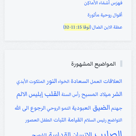
فهرَس أسْمَاء الأماكِن
أقوال روحية مأثورة
عظة الابن الضال (
لوقا 15: 11-32
)
المواضيع المشهورة
النور
العلاقات
السعادة
العمل
الخواء
الملكوت الأبدي
القلب
الشر
إبليس
الالم
ميلاد المسيح
رأس السنة
الضيق
العبودية
الرجوع الى الله
جهنم
النمو الروحي
القيامة
الثبات
التواضع
رئيس السلام
الطفل
العصور
الصليب
الإنسان
القداسة
الفصح