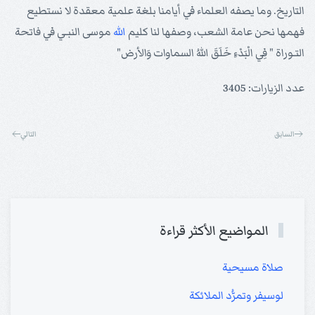
التاريخ. وما يصفه العلماء في أيامنا بلغة علمية معقدة لا نستطيع
فهمها نحن عامة الشعب، وصفها لنا كليم
الله
موسى النبـي في فاتحة
التـوراة " فِي الْبَدْءِ خَلَقَ اللهُ السماوات وَالأرض"
عدد الزيارات: 3405
السابق
التالي
المواضيع الأكثر قراءة
صلاة مسيحية
لوسيفر وتمرُّد الملائكة