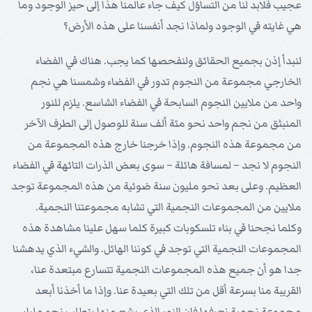
عجيب فلابد لنا من التساؤل كيف جاء عالمنا هذا إلى حيز الوجود وما
هي غايته في الوجود ولماذا نجد أنفسنا على هذه الأرض؟
لنبدأ إذن بجميع الحقائق ولنفحصها كما يجب. هناك في الفضاء
الخارجي مجموعة من النجوم تدور في الفضاء وشمسنا هي نجم
واحد من ملايين النجوم السابحة في الفضاء الشاسع. يلزم للنور
المنبثق من نجم واحد نحو مئة ألف سنة للوصول إلى الطرف الآخر
من مجموعة هذه النجوم. وإذا خرجنا خارج هذه المجموعة من
النجوم لا نجد – لمسافة هائلة – سوى بعض الذرات التائهة في الفضاء
العظيم. وعلى بعد نحو مليون سنة ضوئية من هذه المجموعة توجد
ملايين من المجموعات النجمية التي تشابه مجموعتنا النجمية.
وكلما نجحنا في بناء تلسكوبات كبيرة كلما سهل علينا مشاهدة هذه
المجموعات النجمية التي توجد في كوننا الهائل. والشيء الذي يدهشنا
جدا هو أن جميع هذه المجموعات النجمية تتسارع مبتعدة عنا،
القريبة منا بسرعة أقل من تلك التي بعيدة عنا. وإذا ما أخذنا أبعد
مجموعة نجمية نعرفها فان النور الذي يشع منها يتطلب نحو مليار