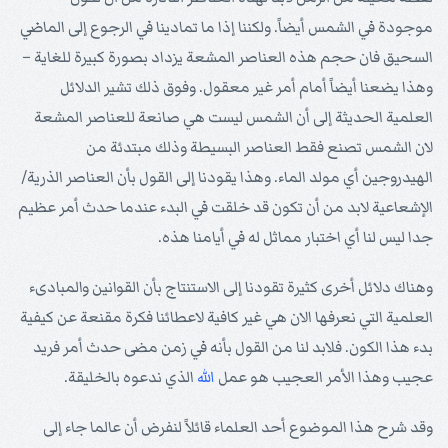
موجودة في الشمس أيضاً. ولكننا إذا ما تمادينا في الرجوع إلى الماضي
السحيق فان حجم هذه العناصر المشعة يزداد بصورة كبيرة للغاية –
وهذا يضعنا أيضاً أمام أمر غير معقول. وفوق ذلك تشير الدلائل
العلمية الحديثة إلى أن الشمس ليست هي صانعة للعناصر المشعة
لان الشمس تصنع فقط العناصر البسيطة وذلك مبتدئة من
الهيدروجين أي مولد الماء. وهذا يقودنا إلى القول بأن العناصر الذرية/
الإشعاعية لابد من أن تكون قد خلقت في البدء عندما حدث أمر عظيم
جدا ليس لنا أي اختبار مماثل له في أيامنا هذه.
وهناك دلائل أخرى كثيرة تقودنا إلى الاستنتاج بأن القوانين والمبادىء
العلمية التي نعرفها الان هي غير كافية لاعطائنا فكرة مقنعة عن كيفية
بدء هذا الكون. فلابد لنا من القول بأنه في زمن مضى حدث أمر فريد
عجيب وهذا الأمر العجيب هو عمل
الله
الذي ندعوه بالخليقة.
وقد شرح هذا الموضوع أحد العلماء قائلاً لنفرض أن عالما جاء إلى