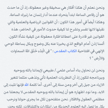
ونحن نعلم أن هكذا أفكار هي سخيفة وغير معقولة، إذ أن ما حدث
هو أن رقاص الساعة ابتدأ يتحرك عندما أدار إنسان ما زنبرك الساعة.
وهكذا أيضاً في أمور هذا الكون : أن القوانين الرياضية والعلمية والتي
نقبلها لانها تفسر وتشرح لنا كيفية حدوث الأمور في الحاضر، هذه
القوانين غير قادرة على اعطائنا فكرة معقولة عن كيفية نشأة الكون.
ألسنا إذن أمام الواقع الذي يخبرنا عنه بكل وضوح وبكل بساطة الوحي
الإلهي في افتتاحية
الكتاب المقدس
: " فِي الْبَدْءِ خَلَقَ اللهُ السماوات
وَالأرض " ؟
ونحن لن نحاول بناء أساس علمي / طبيعي لإيماننا بالله وبوحيه
وببرنامجه للكون إذ أن النظريات العلمية تأتي وتذهب مثلما تتغير
الازياء من جيل إلى آخر ومن سنة إلى أخرى. أما كلمة
الله
فإنها تثبت إلى
الابد. وما نود اظهاره هو أن إيماننا بالله وبوحيه المقدس لا يجعلنا من
مظلمي العقول والافكار. نحن متفتحون لكل ما يجرى حولنا ونرحب
بكل ما تصل اليه العلوم الحديثة من ابتكارات واكتشافات. لكنه يجدر