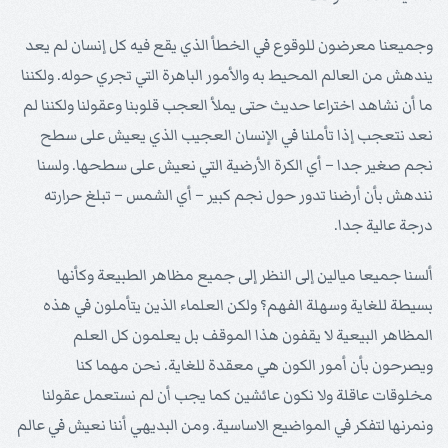
وجميعنا معرضون للوقوع في الخطأ الذي يقع فيه كل إنسان لم يعد
يندهش من العالم المحيط به والأمور الباهرة التي تجري حوله. ولكننا
ما أن نشاهد اختراعا حديث حتى يملأ العجب قلوبنا وعقولنا ولكننا لم
نعد نتعجب إذا تأملنا في الإنسان العجيب الذي يعيش على سطح
نجم صغير جدا – أي الكرة الأرضية التي نعيش على سطحها. ولسنا
نندهش بأن أرضنا تدور حول نجم كبير – أي الشمس – تبلغ حرارته
درجة عالية جدا.
ألسنا جميعا ميالين إلى النظر إلى جميع مظاهر الطبيعة وكأنها
بسيطة للغاية وسهلة الفهم؟ ولكن العلماء الذين يتأملون في هذه
المظاهر البيعية لا يقفون هذا الموقف بل يعلمون كل العلم
ويصرحون بأن أمور الكون هي معقدة للغاية. نحن مهما كنا
مخلوقات عاقلة ولا نكون عائشين كما يجب أن لم نستعمل عقولنا
ونمرنها لتفكر في المواضيع الاساسية. ومن البديهي أننا نعيش في عالم