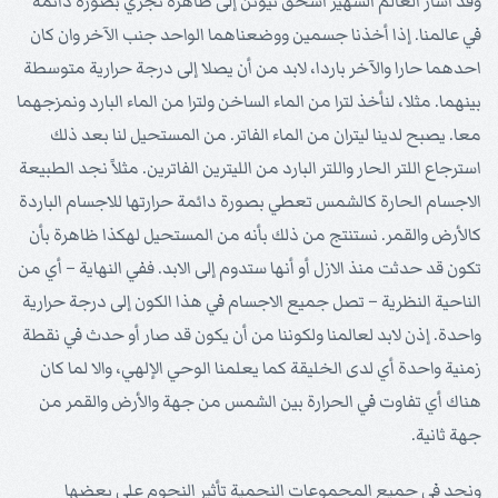
وقد أشار العالم الشهير اسحق نيوتن إلى ظاهرة تجري بصورة دائمة
في عالمنا. إذا أخذنا جسمين ووضعناهما الواحد جنب الآخر وان كان
احدهما حارا والآخر باردا، لابد من أن يصلا إلى درجة حرارية متوسطة
بينهما. مثلا، لنأخذ لترا من الماء الساخن ولترا من الماء البارد ونمزجهما
معا. يصبح لدينا ليتران من الماء الفاتر. من المستحيل لنا بعد ذلك
استرجاع اللتر الحار واللتر البارد من الليترين الفاترين. مثلاً نجد الطبيعة
الاجسام الحارة كالشمس تعطي بصورة دائمة حرارتها للاجسام الباردة
كالأرض والقمر. نستنتج من ذلك بأنه من المستحيل لهكذا ظاهرة بأن
تكون قد حدثت منذ الازل أو أنها ستدوم إلى الابد. ففي النهاية – أي من
الناحية النظرية – تصل جميع الاجسام في هذا الكون إلى درجة حرارية
واحدة. إذن لابد لعالمنا ولكوننا من أن يكون قد صار أو حدث في نقطة
زمنية واحدة أي لدى الخليقة كما يعلمنا الوحي الإلهي، والا لما كان
هناك أي تفاوت في الحرارة بين الشمس من جهة والأرض والقمر من
جهة ثانية.
ونجد في جميع المجموعات النجمية تأثير النجوم على بعضها