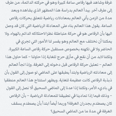
غرفة وشاهد فيها رقاص ساعة كبيرة وهو في حركته الدائمة، من طرف
إلى طرف آخر. يبدأ العالم بدراسة هذا المظهر الذي يشاهده وبعد
مدة من الزمن يأتي العالم بمعادلات رياضية تتعلق بحركات رقاص
الساعة. يقول هذا العالم بناء على المعادلة الرياضية التي كان قد وصل
اليها بأن الرقاص هو في حركة متباطئة نظرا لاحتكاكه الدائم بالهواء. ولا
يمكننا أن نختلف مع العالم وهو يفسر لنا الأمور التي تجري في
الحاضر ولا في تكهنه بخصوص مستقبل حركة رقاص الساعة الكبيرة.
ولكننا لابد من أن نقع في مأزق حرج للغاية إذا حاولنا – كما حاول هذا
العالم – تعليل حركة الرقاص قبل دخوله إلى الغرفة. وإذا لجأ العالم
إلى معادلته الرياضية وابتدأ يطبقها على الماضي لو صول إلى القول بأن
ذبذبة الرقاص كانت عظيمة للغاية. ويظهر استنتاج هذا العالم منطقيا
في باديء الأمر، ولكننا إذا عدنا إلى الماضي السحيق ألا نصل إلى القول
– وذلك فيما إذا تمادينا في تطبيقنا للمعادلة الرياضية – بأن الرقاص
كان يصطدم بجدران الغرفة؟ وربما أيضاً ابتدأ بأن يصطدم بسقف
الغرفة في مدة ما من الماضي السحيق؟