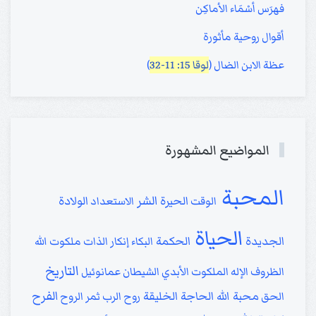
فهرَس أسْمَاء الأماكِن
أقوال روحية مأثورة
عظة الابن الضال (
لوقا 15: 11-32
)
المواضيع المشهورة
المحبة
الشر
الحيرة
الولادة
الوقت
الاستعداد
الحياة
الجديدة
الحكمة
البكاء
إنكار الذات
ملكوت الله
التاريخ
الظروف
الإله
الملكوت الأبدي
الشيطان
عمانوئيل
الفرح
محبة الله
الحاجة
الخليقة
الحق
روح الرب
ثمر الروح