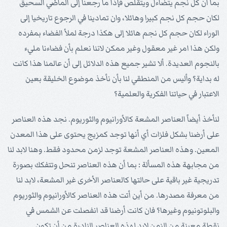
بما أن كل نجم يتضاءل ويتقلص فإذا ما رجعنا إلى الماضي السحيق
لكان حجم كل نجم كبيرا وهائلا، وان تمادينا في الرجوع تاريخيا إلى
الوراء لكان حجم كل نجم هائلا إلى هكذا درجة لملأ الفضاء بمفرده
ولكن هذا امر غير معقول وغير ممكن لاننا نعلم بأن فضاءنا مليء
بالنجوم العديدة. ألا تشير جميع هذه الدلائل إلى أن عالمنا هذا كانت
له بداية؟ وأليس من المنطقي لنا بأن نأخذ موضوع الخليقة بعين
الاعتبار في حياتنا الفكرية والعلمية؟
لنأخذ أيضاً العناصر المشعة كالأورانيوم والثوريوم. نجد هذه العناصر
على أرضنا بشكل فلزات أي أنها توجد كمزيج يحتوى على هذا المعدن
المعين. وهذه العناصر المشعة توجد لزمن محدود فقط. وهنا لابد لنا
من مجابهة هذه المسألة : بما أن هذه العناصر تنحل وتتفكك بصورة
تدريجية غير باقية على حالتها كالعناصر الأخرى غير المشعة، لابد لنا
من معرفة مصدرها. من أين أتت هذه العناصر كالأورانيوم والثوريوم
والبلوتونيوم وغيرها؟ فان كانت أرضنا قد انفصلت عن الشمس في
نقطة معينة من الزمن لابد لهذه العناصر النادرة من أن تكون