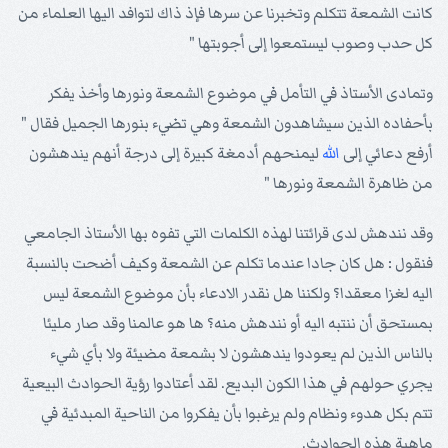
كانت الشمعة تتكلم وتخبرنا عن سرها فإذ ذاك لتوافد اليها العلماء من
كل حدب وصوب ليستمعوا إلى أجوبتها "
وتمادى الأستاذ في التأمل في موضوع الشمعة ونورها وأخذ يفكر
بأحفاده الذين سيشاهدون الشمعة وهي تضيء بنورها الجميل فقال "
أرفع دعائي إلى
الله
ليمنحهم أدمغة كبيرة إلى درجة أنهم يندهشون
من ظاهرة الشمعة ونورها "
وقد نندهش لدى قرائتنا لهذه الكلمات التي تفوه بها الأستاذ الجامعي
فنقول : هل كان جادا عندما تكلم عن الشمعة وكيف أضحت بالنسبة
اليه لغزا معقدا؟ ولكننا هل نقدر الادعاء بأن موضوع الشمعة ليس
بمستحق أن ننتبه اليه أو نندهش منه؟ ها هو عالمنا وقد صار مليئا
بالناس الذين لم يعودوا يندهشون لا بشمعة مضيئة ولا بأي شيء
يجري حولهم في هذا الكون البديع. لقد أعتادوا رؤية الحوادث البيعية
تتم بكل هدوء ونظام ولم يرغبوا بأن يفكروا من الناحية المبدئية في
ماهية هذه الحوادث.