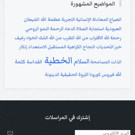
المواضيع المشهورة
عظمة الله
الضياع
المعادلة الإنسانية
التجربة
الشيطان
العبودية
استجابة الصلاة
الدعاء
الرحمة
النمو الروحي
رحمة الله
الاقتراب من الله
التقرب من الله
الشك
الخواء
رغيف
خبز
التحديات
النجاح
الكراهية
المستقبل
الاستعداد
إنكار
الخطية
السلام
كلمة
القداسة
الذات
المسامحة
الله
فيروس كورونا
الثروة الحقيقية
الدينونة
إشترك في المراسلات