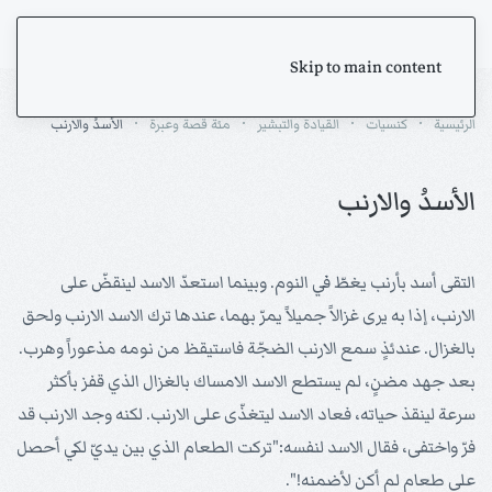
Skip to main content
الرئيسية
كنسيات
القيادة والتبشير
مئة قصة وعبرة
الأسدُ والارنب
الأسدُ والارنب
التقى أسد بأرنب يغطّ في النوم. وبينما استعدّ الاسد لينقضّ على
الارنب، إذا به يرى غزالاً جميلاً يمرّ بهما، عندها ترك الاسد الارنب ولحق
بالغزال. عندئذٍ سمع الارنب الضجّة فاستيقظ من نومه مذعوراً وهرب.
بعد جهد مضنٍ، لم يستطع الاسد الامساك بالغزال الذي قفز بأكثر
سرعة لينقذ حياته، فعاد الاسد ليتغذّى على الارنب. لكنه وجد الارنب قد
فرّ واختفى، فقال الاسد لنفسه:"تركت الطعام الذي بين يديّ لكي أحصل
على طعام لم أكن لأضمنه!".