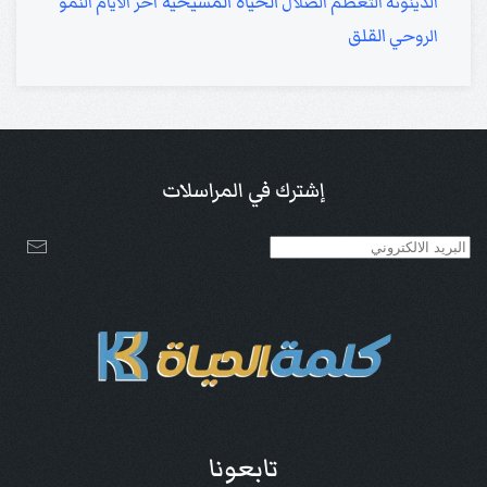
الحياة المسيحية
الدينونة
التعظم
الضلال
آخر الأيام
النمو
القلق
الروحي
إشترك في المراسلات
تابعونا