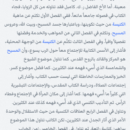
معينة. أما الأخ الفاضل ر. ك. كامبل فقد تناوله من كل الزوايا، فجاء
الكتاب في فصوله جامعاً مانعاً. ففي الفصل الأول تكلم عن ماهية
الكنيسة
من حيث تكوينها، وباعتبارها جسد المسيح، وبيت الله، وعروس
المسيح
. وتكلم في الفصل الثاني عن المواهب والخدمة وفصّلها
تفصيلاً وافياً. وفي الفصل الثالث تكلّم عن
الكنيسة
من الوجهة المحلية،
فأشار إلى الأسس الكتابية للإجتماع معاً حول الرب يسوع، وأن
المسيح
هو المركز والقائد بالروح القدس. كما تناول موضوع الشيوخ
والشمامسة الذي أُسيء فهمه عند الكثيرين. كما فصّل موضوع كسر.
الخبز والممارسات الخاطئة التي ليست حسب الكتاب. وأشار إلى
إجتماعات الصلاة، ودراسة الكتاب المقدس، والإجتماعات التبشيرية
التي كثيراً ما أُسيء فهمها. كما أشار إلى مكان المرأة في الإجتماع وغطاء
الرأس. ثم التأديب الكنسي الذي قد أُسيء فهمه كذلك عند الكثيرين.
وتناول في الفصل الرابع العلاقات الكنسية من حيث الاستقلال والوحدة
الأمر الذي أثار الجدل عند الكثيرين، لكن الكاتب تناول هذا الموضوع
ببراهين كتابية رائعة. ثم تناول في الفصل الخامس زمن الخراب