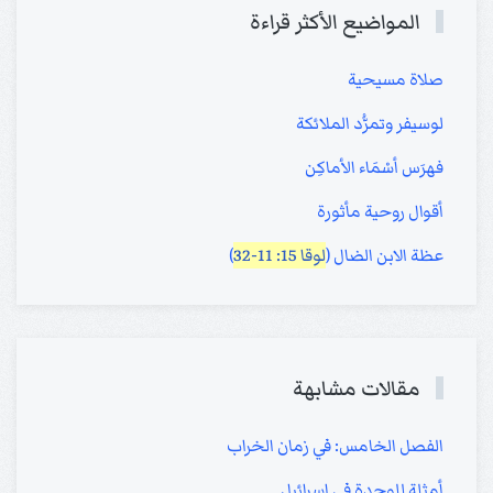
المواضيع الأكثر قراءة
صلاة مسيحية
لوسيفر وتمرُّد الملائكة
فهرَس أسْمَاء الأماكِن
أقوال روحية مأثورة
عظة الابن الضال (
لوقا 15: 11-32
)
مقالات مشابهة
الفصل الخامس: في زمان الخراب
أمثلة للوحدة في اسرائيل