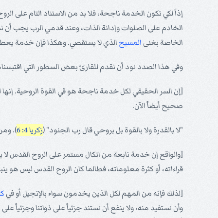
إذاً لكي تكون الخدمة ناجحة، فلا بد من الاستناد التام على ا
الخادم على الصلوات وإدانة الذات، وعند قدمي الرب يجب أن نطر
الخاصة بغنى
المسيح
الذي لا يستقصي. وهكذا فإن خدمة يعط
وفي هذا الصدد نود أن نقدم للقارئ بعض السطور التي اقتبسنا
[إن السر الحقيقي لكل خدمة ناجحة هو في القوة الروحية. إنها ل
صحيح أيضاً الآن.
"لا بالقدرة ولا بالقوة بل بروحي قال رب الجنود" (
زكريا 4: 6
). ومن
[والواقع إن خدمة نابعة من اتكال مستمر على الروح القدس لا ي
قراءاته، أو كثرة معلوماته، فطالما كان الروح القدس ليس هو ينبوع 
[لذلك فإنه من المهم لكل الذين يخدمون سواء بالإنجيل أو في
كن
وأن نستفيد منه، ولا ينفع أن نستند جزئياً على ذواتنا وجزئياً على