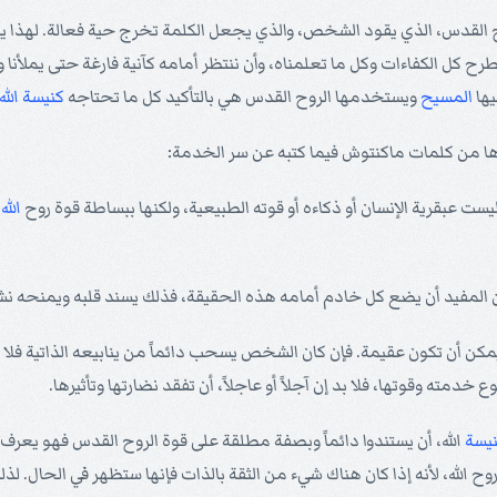
لروح القدس، الذي يقود الشخص، والذي يجعل الكلمة تخرج حية فعالة. لهذا ي
ح كل الكفاءات وكل ما تعلمناه، وأن ننتظر أمامه كآنية فارغة حتى يملأنا
يها
المسيح
ويستخدمها الروح القدس هي بالتأكيد كل ما تحتاجه
كنيسة
الله
ها من كلمات ماكنتوش فيما كتبه عن سر الخدمة:
يست عبقرية الإنسان أو ذكاءه أو قوته الطبيعية، ولكنها ببساطة قوة روح
الله
ل
 المفيد أن يضع كل خادم أمامه هذه الحقيقة، فذلك يسند قلبه ويمنحه نشا
مكن أن تكون عقيمة. فإن كان الشخص يسحب دائماً من ينابيعه الذاتية فلا ب
خدمته وقوتها، فلا بد إن آجلاً أو عاجلاً، أن تفقد نضارتها وتأثيرها.
يسة
الله، أن يستندوا دائماً وبصفة مطلقة على قوة الروح القدس فهو يعر
 روح الله، لأنه إذا كان هناك شيء من الثقة بالذات فإنها ستظهر في الحال. لذل