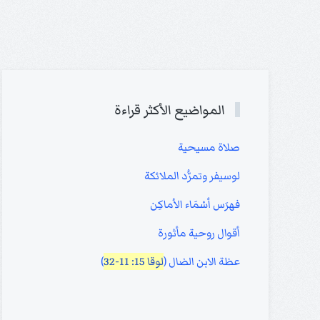
المواضيع الأكثر قراءة
صلاة مسيحية
لوسيفر وتمرُّد الملائكة
فهرَس أسْمَاء الأماكِن
أقوال روحية مأثورة
عظة الابن الضال (
لوقا 15: 11-32
)