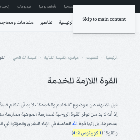
إشترك في المراسلات
ترانيم مسيحية
تأملات يومية
فيديوهات
إبحث ف
Skip to main content
الرئيسية
تفاسير
مقدمات ومعاجم
الرئيسية
كنسيات
مبادىء الكنيسة الكتابية
كنيسة الله الحي
القو
القوة اللازمة للخدمة
قبل الانتهاء من موضوع "الخادم والخدمة"، لا بد أن نتكلم قليلا
إذ أنه لا بد من توفر القوة الروحية لممارسة الموهبة ممارسة 
بسحرها، بل إنها قوة
الله
العاملة في الإناء البشري والمؤثرة في ا
والقوة" (
1 كورنثوس 2: 4
).