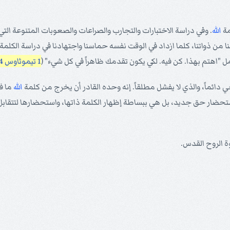
مة
الله
. وفي دراسة الاختبارات والتجارب والصراعات والصعوبات المتنوعة الت
غنا من ذواتنا، كلما ازداد في الوقت نفسه حماسنا واجتهادنا في دراسة الك
ل "اهتم بهذا. كن فيه. لكي يكون تقدمك ظاهراً في كل شيء" (
1 تيموثاوس 4: 15
ي دائماً، والذي لا يفشل مطلقاً. إنه وحده القادر أن يخرج من كلمة
الله
ما في
ستحضار حق جديد، بل هي ببساطة إظهار الكلمة ذاتها، واستحضارها لتتقا
ة الروح القدس.