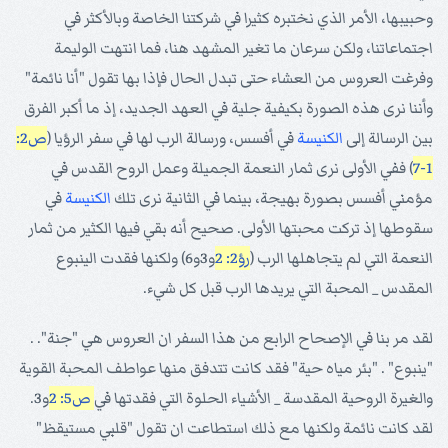
وحبيبها، الأمر الذي نختبره كثيرا في شركتنا الخاصة وبالأكثر في
اجتماعاتنا، ولكن سرعان ما تغير المشهد هنا، فما انتهت الوليمة
وفرغت العروس من العشاء حتى تبدل الحال فإذا بها تقول "أنا نائمة"
وأننا نرى هذه الصورة بكيفية جلية في العهد الجديد، إذ ما أكبر الفرق
بين الرسالة إلى
الكنيسة
في أفسس، ورسالة الرب لها في سفر الرؤيا (
ص2:
1-7
) ففي الأولى نرى ثمار النعمة الجميلة وعمل الروح القدس في
مؤمني أفسس بصورة بهيجة، بينما في الثانية نرى تلك
الكنيسة
في
سقوطها إذ تركت محبتها الأولى. صحيح أنه بقي فيها الكثير من ثمار
النعمة التي لم يتجاهلها الرب (
رؤ2: 2
و3و6) ولكنها فقدت الينبوع
المقدس _ المحبة التي يريدها الرب قبل كل شيء.
لقد مر بنا في الإصحاح الرابع من هذا السفر ان العروس هي "جنة". .
"ينبوع" . "بئر مياه حية" فقد كانت تتدفق منها عواطف المحبة القوية
والغيرة الروحية المقدسة _ الأشياء الحلوة التي فقدتها في
ص5: 2
و3.
لقد كانت نائمة ولكنها مع ذلك استطاعت ان تقول "قلبي مستيقظ"