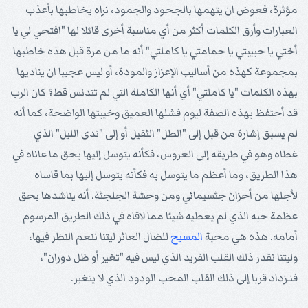
مؤثرة، فعوض ان يتهمها بالجحود والجمود، نراه يخاطبها بأعذب
العبارات وأرق الكلمات أكثر من أي مناسبة أخرى قائلا لها "افتحي لي يا
أختي يا حبيبتي يا حمامتي يا كاملتي" أنه ما من مرة قبل هذه خاطبها
بمجموعة كهذه من أساليب الإعزاز والمودة، أو ليس عجيبا ان يناديها
بهذه الكلمات "يا كاملتي" أي أنها الكاملة التي لم تتدنس قط؟ كان الرب
قد أحتفظ بهذه الصفة ليوم فشلها العميق وخيبتها الواضحة، كما أنه
لم يسبق إشارة من قبل إلى "الطل" الثقيل أو إلى "ندى الليل" الذي
غطاه وهو في طريقه إلى العروس، فكأنه يتوسل إليها بحق ما عاناه في
هذا الطريق، وما أعظم ما يتوسل به فكأنه يتوسل إليها بما قاساه
لأجلها من أحزان جثسيماني ومن وحشة الجلجثة. أنه يناشدها بحق
عظمة حبه الذي لم يعطيه شيئا مما لاقاه في ذلك الطريق المرسوم
أمامه. هذه هي محبة
المسيح
للضال العاثر ليتنا ننعم النظر فيها،
وليتنا نقدر ذلك القلب الفريد الذي ليس فيه "تغير أو ظل دوران"،
فنـزداد قربا إلى ذلك القلب المحب الودود الذي لا يتغير.