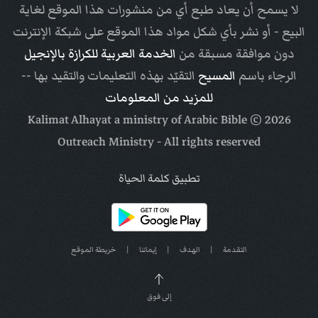
لا يسمح أن يعاد طبع أي من منشورات هذا الموقع لغاية
البيع - أو نشر بأي شكل مواد هذا الموقع على شبكة الإنترنت
دون موافقة مسبقة من
الخدمة العربية للكرازة بالإنجيل
الرجاء باسم
المسيح
التقيّد بهذه التعليمات والتقيد بها --
للمزيد من المعلومات
Arabic Bible
© Kalimat Alhayat a ministry of
2026
Outreach Ministry
- All rights reserved
تطبيق كلمة الحياة
التقدمة
|
الهدف
|
إيماننا
|
خريطة الموقع
إلى فوق