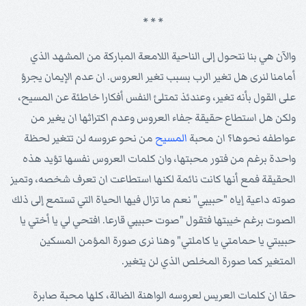
* * *
والآن هي بنا نتحول إلى الناحية اللامعة المباركة من المشهد الذي
أمامنا لنرى هل تغير الرب بسبب تغير العروس. ان عدم الإيمان يجرؤ
على القول بأنه تغير، وعندئذ تمتلئ النفس أفكارا خاطئة عن المسيح،
ولكن هل استطاع حقيقة جفاء العروس وعدم اكتراثها ان يغير من
عواطفه نحوها؟ ان محبة
المسيح
من نحو عروسه لن تتغير لحظة
واحدة برغم من فتور محبتها، وان كلمات العروس نفسها تؤيد هذه
الحقيقة فمع أنها كانت نائمة لكنها استطاعت ان تعرف شخصه، وتميز
صوته داعية إياه "حبيبي" نعم ما تزال فيها الحياة التي تستمع إلى ذلك
الصوت برغم خيبتها فتقول "صوت حبيبي قارعا. افتحي لي يا أختي يا
حبيبتي يا حمامتي يا كاملتي" وهنا نرى صورة المؤمن المسكين
المتغير كما صورة المخلص الذي لن يتغير.
حقا ان كلمات العريس لعروسه الواهنة الضالة، كلها محبة صابرة