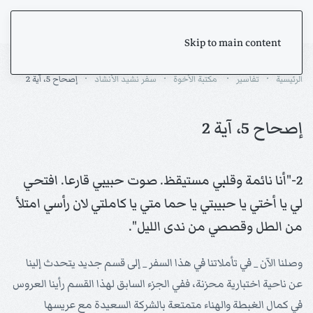
Skip to main content
الرئيسية
تفاسير
مكتبة الأخوة
سفر نشيد الأنشاد
إصحاح 5، آية 2
إصحاح 5، آية 2
2-"أنا نائمة وقلبي مستيقظ. صوت حبيبي قارعا. افتحي
لي يا أختي يا حبيبتي يا حما متي يا كاملتي لان رأسي امتلأ
من الطل وقصصي من ندى الليل".
وصلنا الآن _ في تأملاتنا في هذا السفر _ إلى قسم جديد يتحدث إلينا
عن ناحية اختبارية محزنة، ففي الجزء السابق لهذا القسم رأينا العروس
في كمال الغبطة والهناء متمتعة بالشركة السعيدة مع عريسها