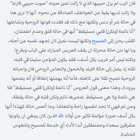
فان الرب لم يزل حبيبها الذي لا زالت تميز صوته "صوت حبيبي قارعا"
ولا زالت لديها بقية من العواطف الصادقة من نحوه. أنها لا ترى هنا
في حالة شر أو دنس ولكنها مع ذلك قد فقدت قوتها الروحية ونشاطها
"أنا نائمة (ولكن) قلبي مستيقظ" أنها في حالة قلق وعدم اطمئنان،
القلب يحن إلى
المسيح
ولكنها ليست تميل لان تجهد نفسه من أجله،
ويا لها من حالة محزنة ان يقف العريس المبارك على الباب ويقرع!
ولكنه ليس أمر غريب بكل أسف، فقد يكون المؤمن سليما في قلبه،
لكنه إذ يصل إلى حالة التبلد والخمول والنعاس الروحي فان واجباته
الروحية تصبح ثقلا على كاهله، فأما أنه يهملها إطلاقا أو أنه يتممها
ببرودة، وهذا معنى قول العروس "أنا نائمة (ولكن) قلبي مستيقظ" فلا
هي نائمة ولا هي مستيقظ. ضميرها نائم ولكن قلبه في حالة يقظة،
ومن ثم فهي لا تجد لنفسها راحة وانتعاشا، وما أتعس حالة كهذه! أنها
بكل أسف صورة مؤلمة لكثير من أولاد
الله
الذين كان ينبغي ان يكونوا
مشرقين سعداء وممنطقين أبدا لأداء أي خدمة للمسيح وللنفوس
الخالدة.