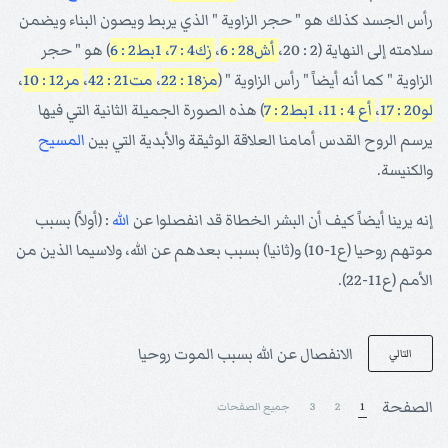
رأس الجسد كذلك هو " حجر الزاوية " الذي يربط ويصون البناء ويضمن
سلامته إلى النهاية (2 : 20،
أش28 : 6
،
زك4 : 7، 1
بط2 : 6
) هو " حجر
الزاوية " كما أنه أيضاً " رأس الزاوية " (
مز18 : 22
،
مت21 : 42
،
مر12 : 10
،
لو20 : 17
،
أع 4 : 11، 1
بط2 : 7
) هذه الصورة الجميلة الثانية التي فيها
يرسم الروح القدس أمامنا العلاقة الوثيقة والأبدية التي بين
المسيح
والكنيسة.
إنه يرينا أيضاً كيف أن البشر الخطاة قد انفصلوا عن
الله
: (أولاً) بسبب
موتهم روحيا (ع1-10) و(ثانيا) بسبب بعدهم عن الله، ولاسيما الذين من
الأمم (ع11-22).
الانفصال عن الله بسبب الموت روحيا
التالي
الصفحة
1
2
3
جميع الصفحات