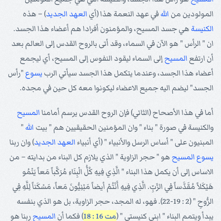
المولودين من
الله
في عهد النعمة هذا (أي
العهد الجديد
) – هذه
الكنيسة
هي جسد المسيح، والمؤمنون أفرادا هم أعضاء هذا الجسد.
ان " الرأس " هو الآن في السماء، وقد أتى بالروح القدس إلى العالم بعد
أن ارتفع
المسيح
إلى السماء ليقود النفوس إلى المسيح، أي ليجمع
أعضاء هذا الجسد، وعندما يتكمل هذا الجسد سيأتي الرب
يسوع
"رأس
الجسد" ليضم اليه جميع الاعضاء ليكونوا معه كل حين في مجده.
أما في هذا الأصحاح (الثاني) فإن الروح القدس يرسم أمامنا
المسيح
والكنيسة في صورة " بناء " وان المؤمنين الحقيقيين هم " بيت
الله
"
المبنيون على " أساس الرسل والأنبياء " (أي أنبياء
العهد الجديد
) وان ربنا
يسوع
المسيح
هو " حجر الزاوية " الذي يلازم كل البناء من بدايته – من
الاساس إلى أن يكمل هذا البناء " الَّذِي فِيهِ كُلُّ الْبِنَاءِ مُرَكَّباً مَعاً يَنْمُو
هَيْكَلاً مُقَدَّساً فِي الرَّبِّ. الَّذِي فِيهِ أَنْتُمْ أيضاً مَبْنِيُّونَ مَعاً، مَسْكَناً لِلَّهِ فِي
الرُّوحِ " (2 : 19-22). فهو، له المجد، حجر الزاوية، بل هو الذي بنفسه
يبدأ ويتمم البناء " ابنى كنيستى " (
مت 16 : 18
) فكما أن
المسيح
ربنا هو