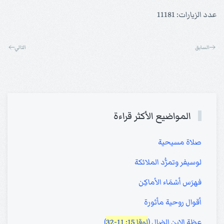
عدد الزيارات: 11181
السابق
التالي
المواضيع الأكثر قراءة
صلاة مسيحية
لوسيفر وتمرُّد الملائكة
فهرَس أسْمَاء الأماكِن
أقوال روحية مأثورة
عظة الابن الضال (
لوقا 15: 11-32
)