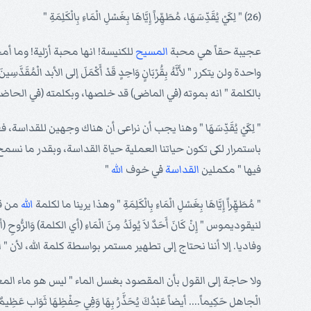
(26) " لِكَيْ يُقَدِّسَهَا، مُطَهِّراً إِيَّاهَا بِغَسْلِ الْمَاءِ بِالْكَلِمَةِ "
عجيبة حقاً هي محبة
المسيح
للكنيسة! انها محبة أزلية! وما 
واحدة ولن يتكرر " لأَنَّهُ بِقُرْبَانٍ وَاحِدٍ قَدْ أَكْمَلَ إلى الأبد الْمُقَدَّسِينَ
بالكلمة " انه بموته (في الماضى) قد خلصها، وبكلمته (في الحاض
" لِكَيْ يُقَدِّسَهَا " وهنا يجب أن نراعى أن هناك وجهين للقدا
باستمرار لكى تكون حياتنا العملية حياة القداسة، وبقدر ما نسم
فيها " مكملين
القداسة
في خوف
الله
"
" مُطَهِّراً إِيَّاهَا بِغَسْلِ الْمَاءِ بِالْكَلِمَةِ " وهذا يرينا ما لكلمة
الله
من قي
لنيقوديموس " إِنْ كَانَ أَحَدٌ لاَ يُولَدُ مِنَ الْمَاءِ (أي الكلمة) وَالرُّوحِ (أ
وفاديا. إلا أننا نحتاج إلى تطهير مستمر بواسطة كلمة الله، لأن " الَّذِي قَدِ اغْ
ولا حاجة إلى القول بأن المقصود بغسل الماء " ليس هو ماء المعمودية، فإن الر
الْجاهل حَكِيماً.... أيضاً عَبْدُكَ يُحَذَّرُ بِهَا وَفِي حِفْظِهَا ثَوَاب عَظِيمٌ " 