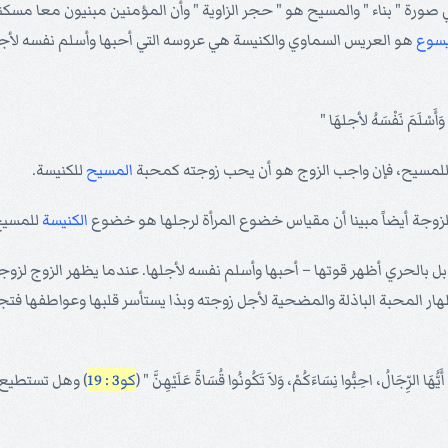
سوع
هو العريس السماوي والكنيسة هي عروسه التي أحبها وأسلم نفسه لأج
لمسيح، فإن واجب الزوج هو أن يحب زوجته كمحبة
المسيح
للكنيسة.
لزوجة أيضاً مبينا أن مقياس خضوع المرأة لرجلها هو خضوع
الكنيسة
للمسيح
 بالحري أظهر قوتها – أحبها وأسلم نفسه لأجلها. عندما يظهر الزوج لزوج
ار المحبة الباذلة والمضحية لأجل زوجته وبذا يستأسر قلبها وعواطفها فت
لُ، احِبُّوا نِسَاءَكُمْ، وَلاَ تَكُونُوا قُسَاةً عَلَيْهِنَّ " (
كو3 : 19
) وهل تستطيع 