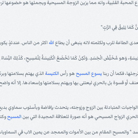
 المحبة القلبية، وانه مما يزين الزوجة المسيحية ويجملها هو خضوعها لر
َمَا يَلِيقُ فِي الرَّبِّ"
تعدى الطاعة للرب ولكلمته لانه ينبغى أن يطاع
الله
اكثر من الناس. عندئذٍ يك
جلها، فكما أن ربنا
يسوع
المسيح
هو رأس
الكنيسة
الذي يهتم بسلامتها وبر
بعنف أو قسوة بل بالحري ليعتنى بها ويهتم بسلامتها وإسعادها. إلا أنه واض
لواجبات المتبادلة بين الزوج وزوجته، يتحدث بإفاضة وبأسلوب سماوي بديع 
الحري الزواج المسيحي هو أنه صورة للعلاقة المجيدة التي بين
المسيح
وكني
جسد " والمسيح المقام من بين الأموات والممجد عن يمين الاب في السماوي