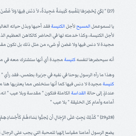
(27) " لِكَيْ يُحْضِرَهَا لِنَفْسِهِ كَنِيسَةً مَجِيدَةً، لاَ دَنَسَ فِيهَا وَلاَ غَضْنَ أو شَيْءٌ مِنْ مِثْلِ ذَلِكَ، بَلْ تَكُونُ مُقَدَّسَةً وَبِلاَ عَيْبٍ "
يا لسموعمل
المسيح
لأجل
الكنيسة
فقد أحبها وبذل حياته الغال
لأجل الكنيسة، وكذا خدمته لها في الحاضر كالكاهن العظيم الذ
مجيدة لا دنس فيها ولا غضن أو شىء من مثل ذلك بل تكون م
أنه سيحضرها لنفسه
كنيسة
مجيدة أي أنها ستشترك معه في مجده، وهذا ما
وهذا ما رآه الرسول يوحنا في نفيه في جزيرة بطمس، فقد رأي " 
كنيسة
مجيدة لا دنس فيها كما أنها ستخلص مما يعتريها هنا م
عندئذٍ إلى حالة
القداسة
الكاملة فتكون " مقدسة وبلا عيب " انه، 
أمامه وأمام كل الخليقة " بلا عيب "
(28و29) " كَذَلِكَ يَجِبُ عَلَى الرِّجَالِ أن يُحِبُّوا نِسَاءَهُمْ كَأَجْسَادِهِمْ. مَنْ يُحِبُّ امْرَأَتَهُ يُحِبُّ نَفْسَهُ. فَإِنَّهُ لَمْ يُبْغِضْ أَحَدٌ جَسَدَهُ قَطُّ بَلْ يَقُوتُهُ وَيُرَبِّيهِ، كَمَا الرَّبُّ أيضاً لِلْكَنِيسَةِ "
يضع الرسول أمامنا مقياسا إلهيا للمحبة التي يجب على الرجال 