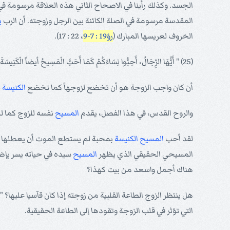
المقدسة مرسومة في الصلة الكائنة بين الرجل وزوجته. أن الرب
ي
الخروف لعريسها المبارك (
رؤ19 : 7-9
، 22 : 17).
(25) " أَيُّهَا الرِّجَالُ، أَحِبُّوا نِسَاءَكُمْ كَمَا أَحَبَّ الْمَسِيحُ أيضاً الْكَنِيسَةَ وَأَسْلَمَ نَفْسَهُ لأجلهَا "
أن كان واجب الزوجة هو أن تخضع لزوجهاً كما تخضع
الكنيسة
ل
والروح القدس، في هذا الفصل، يقدم
المسيح
نفسه للزوج كما ل
لقد أحب
المسيح
الكنيسة
بمحبة لم يستطع الموت أن يعطلها بل
المسيحي الحقيقي الذي يظهر
المسيح
سيده في حياته يسر بإظه
هناك أجمل واسعد من بيت كهذا؟
هل ينتظر الزوج الطاعة القلبية من زوجته إذا كان قآسيا عليها؟ " أَيُّهَا الرِّجَا
التي تؤثر في قلب الزوجة وتقودها إلى الطاعة الحقيقية.