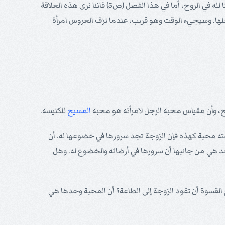
الجسد. وكذلك رأينا في الاصحاح الثاني هذه العلاقة مرسومة في صورة " بناء " والمسيح هو " حجر الزاوية " وأن المؤمنين مبنيون معا مسكنا لله في الروح، أما في هذا الفصل (ص5) فاننا نرى هذه العلاقة
لها. وسيجيء الوقت وهو قريب، عندما تزف العروس امرأة
، وأن مقياس محبة الرجل لامرأته هو محبة
المسيح
للكنيسة.
ته محبة كهذه فإن الزوجة تجد سرورها في خضوعها له. أن
جد هي من جانبها أن سرورها في أرضائه والخضوع له. وهل
القسوة أن تقود الزوجة إلى الطاعة؟ أن المحبة وحدها هي