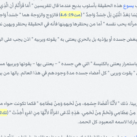
ب
يسوع
هذه الحقيقة بأسلوب بديع عندما قال للفريسين " أَمَا قَرَأْتُمْ أن الَّذِي خَلَقَ مِنَ 
َيْسَا بَعْدُ اثْنَيْنِ بَلْ جَسَدٌ وَاحِدٌ " (
مت19: 4،6
) فالزوج والزوجة هما " جَسَداً و
أته يحب نفسه " أما من يحتقرها ويهينها فأنه في الحقيقة يحتقر ويهين ن
بغض جسده أو يؤذيه بل بالحري يعتنى به " يقوته ويربيه " اذن يجب على ال
 باستمرار يعتنى بالكنيسة " التي هي جسده " – يعتنى بها – يقوتها ويربيها
 " يقوت ويربى " كل أعضاء جسده مدة وجودهم في هذا العالم. يالها من بر
ينا. ذلك " لأَنَّنَا أَعْضَاءُ جِسْمِهِ، مِنْ لَحْمِهِ وَمِنْ عِظَامِهِ " فكما تكونت حو
ي وَلَحْمٌ مِنْ لَحْمِي. هَذِهِ تُدْعَى امْرَأَةً لأَنَّهَا مِنِ امْرِءٍ أُخِذَتْ " (
تك2 : 21-23
اد مبارك! لاسمه المعبود كل الحمد.