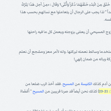
الْبَدْءِ خَلَقَهُمَا ذَكَراً وَأُنْثَى؟ وَقَالَ : «مِنْ أجل هَذَا يَتْرُكُ
َاحِداً " لذا يجب على الرجال أن يتعاملوا مع نسائهم بحسب هذا
فسه.
زوج المسيحي أن يعتنى بزوجته ويعمل كل ما فيه راحتها
 مستخدما وسائط نعمته لبركتها. وانه لأمر معز ومشجع أن نعلم
كة وياله من ضمان إلهي!
اء من آدم كذلك
الكنيسة
من
المسيح
. فقد أخذ الرب ضلعا من
) كذلك نحن أيضاً قد صرنا قريبين من
المسيح
" أَعْضَاءُ