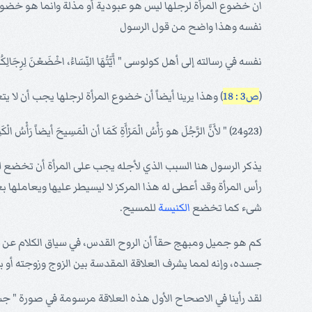
ان خضوع المرأة لرجلها ليس هو عبودية أو مذلة وانما هو خضوع
نفسه وهذا واضح من قول الرسول
نفسه في رسالته إلى أهل كولوسى " أَيَّتُهَا النِّسَاءُ، اخْضَعْنَ لِرِجَالِكُنَّ ك
(
ص3 : 18
) وهذا يرينا أيضاً أن خضوع المرأة لرجلها يجب أن لا ي
(23و24) " لأَنَّ الرَّجُلَ هو رَأْسُ الْمَرْأَةِ كَمَا أن الْمَسِيحَ أيضاً رَأْسُ الْكَنِيسَةِ، وَهو مُخَلِّصُ الْجَسَدِ. وَلَكِنْ كَمَا تَخْضَعُ الْكَنِيسَةُ لِلْمَسِيحِ، كَذَلِكَ النِّسَاءُ لِرِجَالِهِنَّ فِي كُلِّ شَيْءٍ "
يذكر الرسول هنا السبب الذي لأجله يجب على المرأة أن تخضع لر
رأس المرأة وقد أعطى له هذا المركز لا ليسيطر عليها ويعاملها 
شىء كما تخضع
الكنيسة
للمسيح.
كم هو جميل ومبهج حقاً أن الروح القدس، في سياق الكلام عن ا
جسده، وإنه لمما يشرف العلاقة المقدسة بين الزوج وزوجته أو ب
لقد رأينا في الاصحاح الأول هذه العلاقة مرسومة في صورة " 