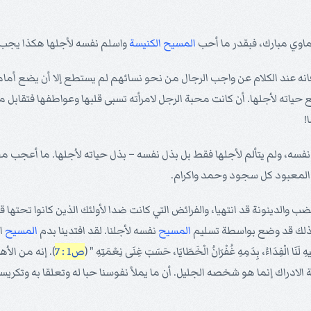
ماوي مبارك، فبقدر ما أحب
المسيح
الكنيسة
واسلم نفسه لأجلها هكذا يجب ع
ه عند الكلام عن واجب الرجال من نحو نسائهم لم يستطع إلا أن يضع أمام
حياته لأجلها. أن كانت محبة الرجل لامرأته تسبى قلبها وعواطفها فتقابل 
!
 أعطي نفسه، ولم يتألم لأجلها فقط بل بذل نفسه – بذل حياته لأجلها. ما أعجب م
ك المعبود كل سجود وحمد واكرام.
 والدينونة قد انتهيا، والفرائض التي كانت ضدا لأولئك الذين كانوا تحتها قد
من ذلك قد وضع بواسطة تسليم
المسيح
نفسه لأجلنا. لقد افتدينا بدم
المسيح
ال
َاءُ، بِدَمِهِ غُفْرَانُ الْخَطَايَا، حَسَبَ غِنَى نِعْمَتِهِ " (
ص1 : 7
). إنه من الأ
لادراك إنما هو شخصه الجليل. أن ما يملأ نفوسنا حبا له وتعلقا به وتكري