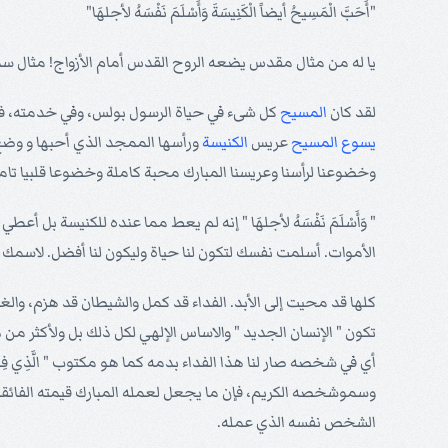
"أَحَبَّ الْمَسِيحُ أيضاً الْكَنِيسَةَ وَأَسْلَمَ نَفْسَهُ لأجلهَا"
يا له من مثال مقدس يضعه الروح القدس أمام الأزواج! مثال س
لقد كان
المسيح
كل شىء في حياة الرسول بولس، وفي خدمته، فان
يسوع
المسيح
عريس
الكنيسة
ورأسها الممجد الذي أحبها و وضع 
وخضوعنا لرأسنا وعريسنا المبارك محبة كاملة وخضوعا قلبيا تاما
" وَأَسْلَمَ نَفْسَهُ لأجلهَا " إنه لم يعط مما عنده للكنيسة بل
الأموات. أسلمت نفسك لتكون لنا حياة وليكون لنا أفضل. لاسم
كلها قد محيت إلى الأبد. الفداء قد كمل والشيطان قد هزم، والغضب
تكون " الإنسان الجديد " والاساس الإلهي لكل ذلك بل ولأكثر 
أي في شخصه صار لنا هذا الفداء بدمه كما هو مكتوب " الَّذِي فِيهِ لَنَا الْفِد
وسموشخصه الكريم، فإن ما يجعل لعمله المبارك قيمته الفائقة ا
الشخص نفسه الذي عمله.