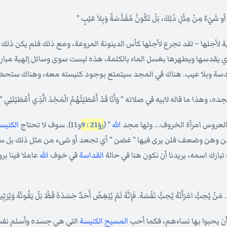
ية لأجلها – لقد تجرع لأجلها كأس الدينونة المروعة، ومع ذلك فلم يكن ذلك
ي يقدسها ويطهرها بغسل الماء بالكلمة، هذه ليست سوى وسائل إلهية مبارك
قدسة وبلا عيب. هناك في المجد سيتمتع بوجود كنيسته معه، وهناك ستح
 قاله لابيه في صلاته " وَأَنَا قَدْ أَعْطَيْتُهُمُ الْمَجْدَ الَّذِي أَعْطَيْتَنِي " 
العروس امرأة الخروف... ولها مجد
الله
" (
رؤ21 : 9
و11). سوف لا تحتاج
الكنيس
ن وهن وضعف فلن يرى فيها " غضن " أي تجعد أو شىء من مثل ذلك بل سيرا
تبارك اسمه، يريدنا أن نكون هنا في حالة
القداسة
في خوف
الله
عاملا فينا ب
أن يحبوا بها نساءهم، فكما أحب
المسيح
الكنيسة
التي هي جسده وأسلم نفس