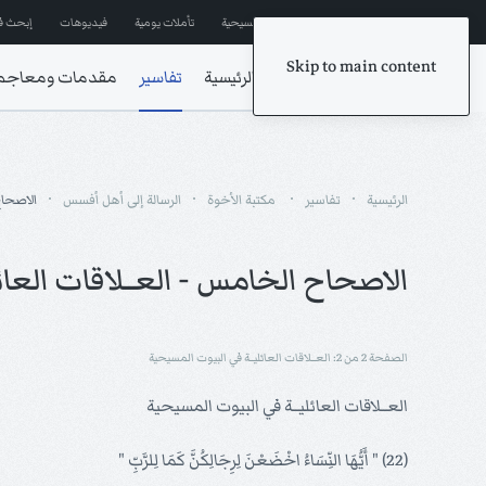
إشترك في المراسلات
ترانيم مسيحية
تأملات يومية
فيديوهات
إبحث ف
Skip to main content
الرئيسية
تفاسير
مقدمات ومعاجم
الرئيسية
تفاسير
مكتبة الأخوة
الرسالة إلى أهل أفسس
الاصحا
الاصحاح الخامس - العــلاقات العائ
الصفحة 2 من 2: العــلاقات العائليــة في البيوت المسيحية
العــلاقات العائليــة في البيوت المسيحية
(22) " أَيُّهَا النِّسَاءُ اخْضَعْنَ لِرِجَالِكُنَّ كَمَا لِلرَّبِّ "