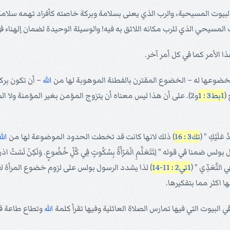
ي البيوت المسيحية، والرب الذي يعنى بسلامة وبركة خاصته كأفراد تهمه سلامة
بيت المسيحي الذي للرب مكانه اللائق به فيه! والوسيلة الوحيدة لضمان إلهناء 
ا الأمر كما في كل أمر آخر.
بخضوعها له – الخضوع المقترن بالفطنة الموهوبة لها من
الله
– أن تكون برك
(
1بط3 : 1
و2). على أن هذا ليس معناه أن يتزوج المؤمن بغير المؤمنة ولا المؤمنة بغير المؤمن بل " تَتَزَوَّجَ بِمَنْ تُرِيدُ فِي الرَّبِّ فَقَطْ " (
عَلَيْكِ " (
تك3 : 16
) ذلك لانها كانت قد تخطت الحدود الموضوعة لها من
الله
 " لِتَتَعَلَّمِ الْمَرْأَةُ بِسُكُوتٍ فِي كُلِّ خُضُوعٍ. وَلَكِنْ لَسْتُ اذنُ لِلْمَرْأَةِ أن
فِي التَّعَدِّي " (
1تي2 : 11-14
) لذا يشدد الرسول بولس على لزوم خضوع المرأة ل
 اكثر مما بتفكيرها.
البيوت التي فيها تمارس الصلاة العائلية وفيها تقرأ كلمة
الله
وتطاع طاعة قل