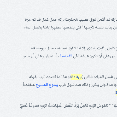
لمبارك قد أكمل فوق صليب الجلجثة. إنه عمل كمل قد تم مرة
ن بذلك نفسه لأجلها " لكى يقدسها مطهرا إياها بغسل الماء
 كامل وثابت وابدي. إلا انه تبارك اسمه، يعمل بروحه فينا
رص على أن تكون عيشتنا في
القداسة
بأستمرار، وعلى أن ننمو
غسل الميلاد الثاني (
تي3 : 5
) وهذا ما قصده الرب بقوله
 واحدة ولن يتكرر وذلك عند قبول الرب
يسوع
المسيح
مخلصاً
).
َّبِّ كَامِلٌ يَرُدُّ النَّفْسَ. شَهَادَاتُ الرَّبِّ صَادِقَةٌ تُصَيِّرُ