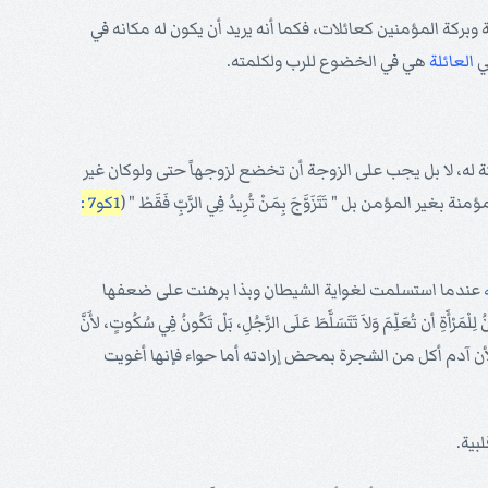
 وبركة المؤمنين كعائلات، فكما أنه يريد أن يكون له مكانه في
في
العائلة
هي في الخضوع للرب ولكلمته.
ة له، لا بل يجب على الزوجة أن تخضع لزوجهاً حتى ولوكان غير
1كو7 :
عندما استسلمت لغواية الشيطان وبذا برهنت على ضعفها
 تُعَلِّمَ وَلاَ تَتَسَلَّطَ عَلَى الرَّجُلِ، بَلْ تَكُونُ فِي سُكُوتٍ، لأَنَّ
أن آدم أكل من الشجرة بمحض إرادته أما حواء فإنها أغويت
بية.