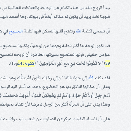
يبدأ الروح القدس هنا بالكلام عن الروابط والعلاقات العائلية ف
قلوبنا فانه يريد أن يكون له مكانه أيضاً في بيوتنا، وما أسعد ال
أن تصغى لكلمة
الله
وتفتح قلبها لتسكن فيها كلمة
المسيح
في هذ
قد تكون زوجة ما أكثر فطنة وفهما من زوجهاً، ولكنها تستطيع 
مؤمن حقيقي فإنها تستطيع بسيرتها الطاهرة أن تربحه للمسيح 
39
) " لاَ تَكُونُوا تَحْتَ نِيرٍ مَعَ غَيْرِ الْمُؤْمِنِينَ " (
2كو6 : 14
و15).
لقد تكلم
الله
إلى حواء قائلا " وَإلى رَجُلِكِ يَكُونُ اشْتِيَاقُكِ وَهو يَسُودُ 
وعلى أن مكانها اللائق بها هو الخضوع، وهذا ما أشار اليه الرسول بولس ضمنا في قوله
آدَمَ جُبِلَ أولاً ثُمَّ حَوَّاءُ، وَآدَمُ لَمْ يُغْولَكِنَّ الْمَرْأَةَ أُغْوِيَتْ فَحَصَلَتْ 
وهذا يدل على أن المرأة أكثر من الرجل تعرضا لأن تنقاد بعواطفها
على أن للنساء التقيات مركزهن المبارك بين شعب الرب ولاسيما في 