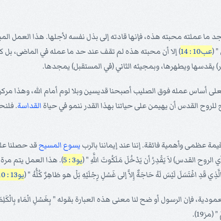
أمجد ما عملته محبته هذه، فإنها قادته إلى بذل نفسه لأجلها. هذا العمل ا
 " (
عب10 : 14
) إلا أن محبته هذه لم تقف عند حد ما عمله في الماضى، بل كا
ر) يقدسها ويطهرها، وبمجيئه الثاني (في المستقبل) يمجدها.
سة، فعلى أساس عمله فوق الصليب أصبحنا قديسين وبلا لوم أمام الله، وهذا مركز
ح للروح القدس أن يهيمن على حياتنا بهذا القدر ننمو في حياة
القداسة
. فلنح
مة عظمى وأهمية فائقة. إننا عند إيماننا بالرب
يسوع
المسيح
قد حصلنا على 
ي الروح القدس) لاَ يَقْدِرُ أن يَدْخُلَ مَلَكُوتَ اللَّهِ " (
يو3 : 5
). هذا العمل يتم مرة
تَسَلَ لَيْسَ لَهُ حَاجَةٌ إِلاَّ إلى غَسْلِ رِجْلَيْهِ بَلْ هو طَاهِرٌ كُلُّهُ " (
يو13 : 10
سول أو ضح لنا معنى هذه العبارة بقوله " بِغَسْلِ الْمَاءِ بِالْكَلِمَةِ " " نَامُوسُ الر
(مز19).