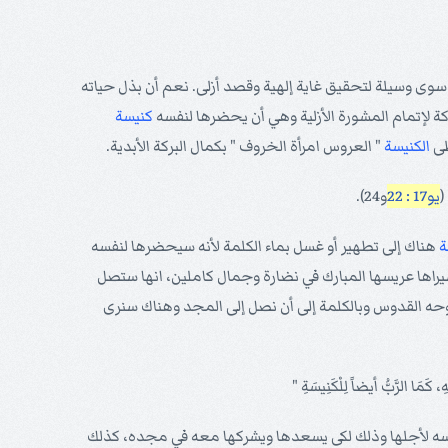
 سوى وسيلة لتحقيق غاية إلهية وقصد أزلى. نعم أن بذل حياته
ة لإتمام المشورة الأزلية وهي أن يحضرها لنفسه
كنيسة
ظى
الكنيسة
" العروس امرأة الخروف " بكمال البركة الأبدية.
(
يو17 : 22
و24).
ة
هناك إلى تطهير أو غسل بماء الكلمة لأنه سيحضرها لنفسه
ها عريسها المبارك في نضارة وجمال كاملين، انها ستصل
روحه القدوس وبالكلمة إلى أن نصل إلى المجد وهناك سنرى
ه لأجلها وذلك لكى يسعدها ويشركها معه في مجده، كذلك