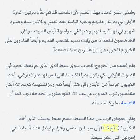
وسُمّي سفر العدد بهذا الاسم لأن الشعب قد تمَّ عدُّه مرتين: المرة
الأولى في بداية رحلتهم والمرة الثانية بعد ثماني وثلاثين سنة وعشرة
شهور في نهاية رحلتهم وهم 7في مواجهة أرض الموعد، وكان
الخاضعون للتعداد من يثبت نسبه للشعب القديم وأيضاً القادرين على
الخروج للحرب من ابن عشرين سنة فصاعداً.
ولم يُعفَ من الخروج للحرب سوى سبط لاوي الذي لم يُعطَ نصيباً في
الميراث الأرضي لكي يكون رمزاً للكنيسة التي ليس لها ميراث أرضي، أخذ
اللاويون عوضاً عن الأبكار وفي هذا أيضاً هم رمز للكنيسة كجماعة أبكار
مقدَّسين للرب كما ورد في عب 12، كانوا مفرزين لخدمة الرب كما أن
الكنيسة
مفرزة لخدمته.
ولكي يعوض الرب عن هذا السبط، قسم سبط يوسف الذي أخذ
البكورية (
1 أخ 5: 1
) إلى سبطين منسى وأفرايم ليظل عدد أسباط بني
إسرائيل اثني عشر سبطاً.