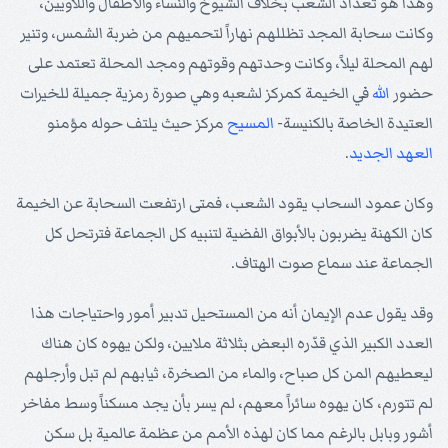
وهذا هو تعداد الشعب بخلاف الشيوخ والنساء والأطفال واللاويين،
وكانت سحابة المجد تظللهم نهاراً لتحميهم من ضربة الشمس، وتنير
لهم المحلة ليلاً، وكانت وحدتهم وقوتهم ومجد المحلة تعتمد على
حضور
الله
في الخيمة كمركز لشعبه وهي صورة رمزية جميلة للخيرات
العتيدة الخاصة بالكنيسة-
المسيح
مركز حيث يلتف حوله مؤمنو
العهد الجديد
.
وكان عمود السحاب يقود الشعب، فمتى ارتفعت السحابة عن الخيمة
كان الكهنة يضربون بالأبواق الفضية لتنبيه كل الجماعة فترتحل كل
الجماعة عند سماع صوت الهتاف.
وقد يقول عدم الإيمان أنه من المستحيل تدبير أمور واحتياجات هذا
العدد الكبير الذي قدّره البعض بثلاثة ملايين، ولكن يهوه كان هناك
ليعطيهم المن كل صباح، والماء من الصخرة، ثيابهم لم تبل وأرجلهم
لم تتورم، كان يهوه سائراً معهم، لم يسر بأن يجد مسكناً وسط مفاخر
أشور وبابل بالرغم مما كان لهذه الأمم من عظمة عالمية بل سكن