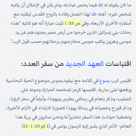
ما كان يقوله له
الله
فيما يخص عبادته، ولم يكن في الإمكان أن يكتبه
شخص غيره- أهله
الله
لهذا العمل وقاده بالروح القدس ليكتبه مع
أسفاره الأخرى الأربعة، وفي
ص 33: 1
تثبت عبارة أنه هو كاتبه "هذه
رحلات بني إسرائيل الذين خرجوا من أرض مصر بجنودهم عن يد
موسى وهرون وكتب موسى مخارجهم برحلاتهم حسب قول الرب".
اقتباسات
العهد الجديد
من سفر العدد:
اقتبس الرب
يسوع
في كلامه مع نيقوديموس موضوع الحية النحاسية
ورفعها على سارية، اقتبسها كرمز لشخصه المبارك وموته على
الصليب، وذكر بلعام في رسالتي بطرس ويهوذا، وأيضاً في سفر الرؤيا،
وذكر قورح وعصيانه في رسالة يهوذا كصورة الارتداد في الأيام الأخيرة،
وتعطينا حوادث هذا السفر تحذيراً لنا ونحن سائرون في برية هذا
العالم- الأمر الذي يشير إليه الرسول بولس في (
1 كو 10: 1- 12
).