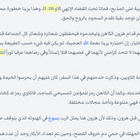
ريبة على المذبح، فماتا تحت القضاء الإلهي (
لاو 10: 1
)، وهذا يرينا خطورة م
ن توجد بقية تقدم السجود بالروح والحق.
ي ويوقفهم قدام هرون الكاهن وليخدموه فيحفظون شعائره وشعائر كل الجماعة قدا
ر، إن اختياره يرينا نعمة
الله
العجيبة، لم يكن فيه شيء حسب الطبيعة يستح
 تتحد كرامتي لأنهما في غصبهما قتلا إنساناً وفي رضاهما عرقبا ثوراً (
تك 49: 5
 خدمة اللاويين، وذكرت خدمتهم في هذا السفر، كان عليهم أن يحرسوا الخي
 وخدمته، وكما أن الكاهن رمز للمؤمن المسيحي كساجد، فاللاوي رمز له كخا
 فهي متنوعة وتأخذ مجالات مختلفة.
 قبل هرون، وذلك لأن هرون هنا يمثل الرب
يسوع
في كهنوته الذي يتوقف عل