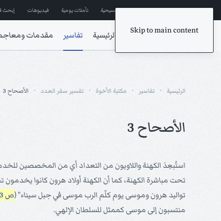
إشترك في المراسلات
ترانيم مسيحية
تأملات يومية
فيديوهات
إبحث ف
Skip to main content
الرئيسية
تفاسير
مقدمات ومعاجم
الرئيسية
تفاسير
مكتبة الأخوة
تفسير سفر العدد
الأصحاح 3
الأصحاح 3
استُبعِدَ الكهنة واللاويون من التعداد أي من المخصصين للخدم
تحت مباشرة الكهنة، كما أن الكهنة أولاد هرون كانوا يخدمون 
تواليد هرون وموسى يوم كلّم الرب موسى في جبل سيناء" (
ص 3: 1
منتسبون إلى موسى كممثل للسلطان الإلهي.