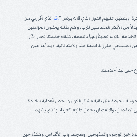
كرة، وينطبق عليهم القول الذي قاله بولس "
الله
الذي أفرزني من
 بدلاً من الأبكار المقدسين للرب، وهم بذلك يمثلون المؤمنين
ة اللاوية تعييناً إلهياً بالنعمة، كذلك خدمتنا نحن الآن
من المسيحي مفرز للخدمة منذ ولادته ثانية، ويبدأها حين
وغ حتى نبدأ خدمتنا.
راسة الخيمة مثل بقية عشائر اللاويين- حمل أغطية الخيمة
 الانفصال، والانفصال يحمل طابع الغربة، والذي يشهد
ائدة خبز الوجوه والمذبحين، وسجف باب الأقداس. وهكذا حين