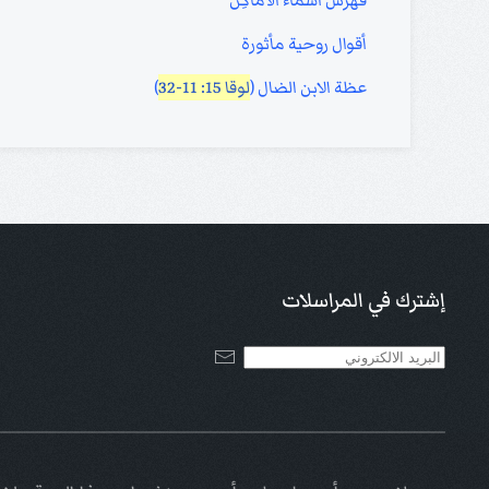
فهرَس أسْمَاء الأماكِن
أقوال روحية مأثورة
عظة الابن الضال (
لوقا 15: 11-32
)
إشترك في المراسلات