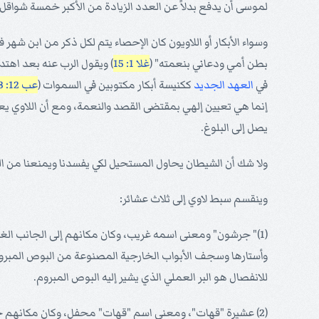
لموسى أن يدفع بدلاً عن العدد الزيادة من الأكبر خمسة شواقل 
وسواء الأبكار أو اللاويون كان الإحصاء يتم لكل ذكر من ابن شهر
بطن أمي ودعاني بنعمته" (
غلا 1: 15
) ويقول الرب عنه بعد اهتدا
في
العهد الجديد
ككنيسة أبكار مكتوبين في السموات (
عب 12: 23
إنما هي تعيين إلهي بمقتضى القصد والنعمة، ومع أن اللاوي يع
يصل إلى البلوغ.
ولا شك أن الشيطان يحاول المستحيل لكي يفسدنا ويمنعنا من ا
وينقسم سبط لاوي إلى ثلاث عشائر:
(1)" جرشون" ومعنى اسمه غريب، وكان مكانهم إلى الجانب الغ
وأستارها وسجف الأبواب الخارجية المصنوعة من البوص المبروم
للانفصال هو البر العملي الذي يشير إليه البوص المبروم.
(2) عشيرة "قهات"، ومعنى اسم "قهات" محفل، وكان مكانهم ج