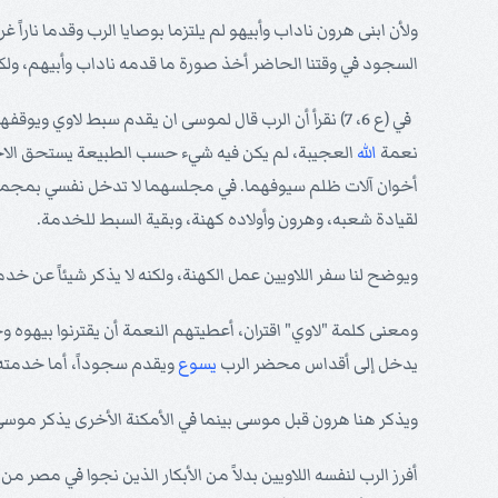
ولأن ابنى هرون ناداب وأبيهو لم يلتزما بوصايا الرب وقدما ناراً غ
السجود في وقتنا الحاضر أخذ صورة ما قدمه ناداب وأبيهم، ولك
في (ع 6، 7) نقرأ أن الرب قال لموسى ان يقدم سبط لاو
نعمة
الله
العجيبة، لم يكن فيه شيء حسب الطبيعة يستحق الاختيا
أخوان آلات ظلم سيوفهما. في مجلسهما لا تدخل نفسي بمجمهما لا
لقيادة شعبه، وهرون وأولاده كهنة، وبقية السبط للخدمة.
ويوضح لنا سفر اللاويين عمل الكهنة، ولكنه لا يذكر شيئاً عن
ومعنى كلمة "لاوي" اقتران، أعطيتهم النعمة أن يقترنوا بيهوه
يدخل إلى أقداس محضر الرب
يسوع
ويقدم سجوداً، أما خدمته
ويذكر هنا هرون قبل موسى بينما في الأمكنة الأخرى يذكر موسى