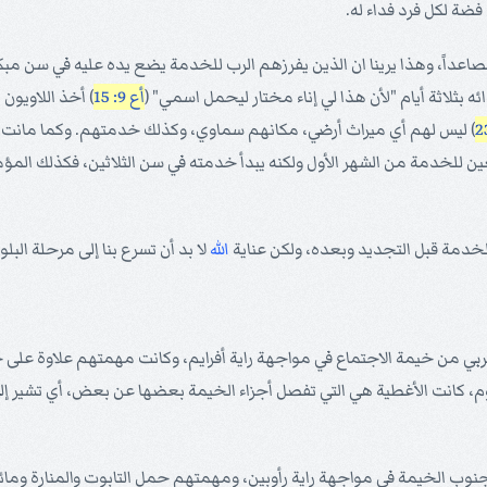
فضة لكل فرد فداء له.
 فصاعداً، وهذا يرينا ان الذين يفرزهم الرب للخدمة يضع يده عليه في سن مب
ئه بثلاثة أيام "لأن هذا لي إناء مختار ليحمل اسمي" (
أع 9: 15
) أخذ اللاويون
) ليس لهم أي ميراث أرضي، مكانهم سماوي، وكذلك خدمتهم. وكما مانت الخدم
ين للخدمة من الشهر الأول ولكنه يبدأ خدمته في سن الثلاثين، فكذلك المؤ
لخدمة قبل التجديد وبعده، ولكن عناية
الله
لا بد أن تسرع بنا إلى مرحلة البل
ربي من خيمة الاجتماع في مواجهة راية أفرايم، وكانت مهمتهم علاوة على ح
، كانت الأغطية هي التي تفصل أجزاء الخيمة بعضها عن بعض، أي تشير إلى
نوب الخيمة في مواجهة راية رأوبين، ومهمتهم حمل التابوت والمنارة وم