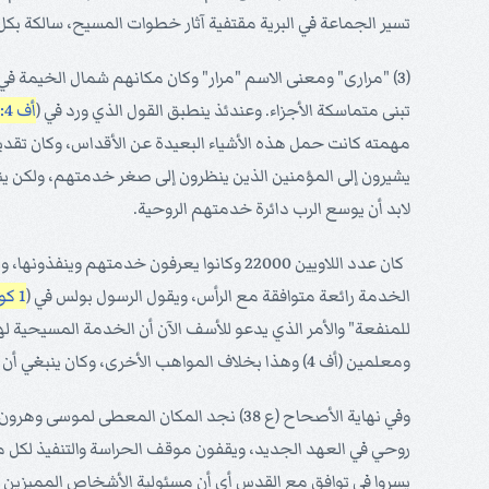
تسير الجماعة في البرية مقتفية آثار خطوات المسيح، سالكة بكل
(3) "مرارى" ومعنى الاسم "مرار" وكان مكانهم شمال الخيمة 
تبنى متماسكة الأجزاء. وعندئذ ينطبق القول الذي ورد في (
أف 4: 16
مهمته كانت حمل هذه الأشياء البعيدة عن الأقداس، وكان تقد
يشيرون إلى المؤمنين الذين ينظرون إلى صغر خدمتهم، ولكن ينبغ
لابد أن يوسع الرب دائرة خدمتهم الروحية.
كان عدد اللاويين 22000 وكانوا يعرفون خدمتهم وينفذونها، وكانت خدمتهم رائعة ومجيدة، وهم رمز لمؤمني
الخدمة رائعة متوافقة مع الرأس، ويقول الرسول بولس في (
1 كو 12: 5- 7
للمنفعة" والأمر الذي يدعو للأسف الآن أن الخدمة المسيحية له
ومعلمين (أف 4) وهذا بخلاف المواهب الأخرى، وكان ينبغي أن لا تتداخل الخدمات بعضها في الآخر، الأمر الذي نراه الآن في أماكن كثيرة.
وفي نهاية الأصحاح (ع 38) نجد المكان الم
روحي في العهد الجديد، ويقفون موقف الحراسة والتنفيذ لكل م
يسروا في توافق مع القدس أي أن مسئولية الأشخاص المميزين رو