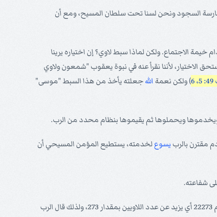
مارسة السجود ونحن لسنا تحت سلطان المسيح، ومع أن
م خيمة الاجتماع. ولكن لماذا سبط لاوي؟ إن اختياره يرينا
ق الاختيار، لأننا نقرأ عنه في نبوة يعقوب "شمعون ولاوي
، 6
) ولكن نعمة
الله
جعلته يأخذ من هذا السبط "موسى"
مة ويخدموها ويحملوها ثم يقيموها بنظام محدد من الرب.
دم مقترن بالرب
يسوع
لخدمته، يستطيع المؤمن المسيحي أن
ى شفاعته.
أفرز الرب لنفسه اللاويين بدلاً من الأبكار الذين نجوا في مصر من المهلك في حمي دم خروف الفصح، وحين تم تعداد الأبكار وجد أن عددهم 22273 أي يزيد عن عدد اللاويين بمقدار 273، ولذلك قال الرب