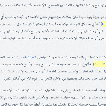
 تواضع ووداعة فإنها بذلك تظهر المسيح، لأن هذه الأشياء المكلف بحملها ا
في مواجهة راية سبط دان، وكانت مهمتهم حمل الأعمدة والأوتاد والطنب أي 
) "الذي منه كل الجسد مركباً معاً ومقترناً بمؤازرة كل مفصل..... يحصل نم
يرهم أن خدمتهم ليست ذات قيمة عند الآخرين، ومع ذلك فإن خدمتهم كان
ي أن يعرف هؤلاء أن خدمتهم هذه ضرورية جداً، وحينما يعملونها بأمانة لهم
العهد الجديد
كجسد المسي
) "فأنواع مواهب موجودة ولكن الروح واحد وأنواع خدم موجودة ولك
ا الصفة الاستقلالية وليست بحسب إرادة الرأس بل بحسب الإرادة الذاتية، ل
عطى لموسى وهرون وبنيه أمام خيمة الاجتماع إلى جهة الشرق، وكانت مسئولية الكهنة أ
ا هو مقدس، كان عليهم حراسة القدس، والأجنبي الذي يقترب يقتل، ولم تك
حياً ليست حراسة الحقائق المقدسة فقط بل أيضاً حراسة كل جماعة الرب لك