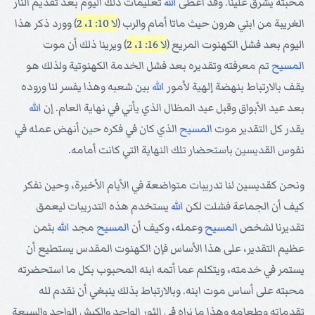
محبته يشرق علينا. وقد أعطى
الله
تعليمات ذلك اليوم بعد تقديم النار
الغريبة من ابني هرون حيث ماتا أمام والرب (
لا 10: 1، 2
) وورد ذكر هذا
اليوم بعد فشل الكهنوت المريع (
لا 16: 1، 2
) ويرينا ذلك أن موت
المسيح
تم معرفته وتقديره بعد فشل الخدمة الكهنوتية ولذلك هو
يقف بالارتباط بنهضة إلهية لأمور
الله
بين شعبه وهذا يفسر لنا وروده
بعد عيد الأبواق وقبل عيد المظال الذي يأتي في نهاية العام. إن
الله
يقدر كل التقدير موت
المسيح
الذي كان في فكره حين أنهض عمله في
نفوس القديسين باستحضار تلك النهاية التي كانت أمامه.
ونحن كقديسين لنا تدريبات متواضعة في الأيام الأخيرة، وحين نفكر
كيف أن الجماعة فشلت لكن
الله
يستخدم هذه التدريبات ليعمق
تقديرنا لشخص
المسيح
وعمله، وكيف أن
المسيح
مجد
الله
بثمن
عظيم التقدير، على هذا الأساس فإن الكهنوت المقدس يستطيع أن
يستمر في خدمته، ويتكلم عما أتمه ابنه المحبوب بكل ما استحضرته
محبته على أساس موت ابنه. وبالارتباط بذلك ينبغي أن نقدم لله
تقدماته وطعامه وهذا ما نراه في الثور الواحد والكبش الواحد والسبعة