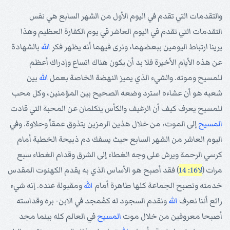
والتقدمات التي تقدم في اليوم الأول من الشهر السابع هي نفس
التقدمات التي تقدم في اليوم العاشر في يوم الكفارة العظيم وهذا
يرينا ارتباط اليومين ببعضهما، ونرى فيهما أنه يظهر فكر
الله
بالشهادة
عن هذه الأيام الأخيرة فلا بد أن يكون هناك اتساع وإدراك أعظم
للمسيح وموته. والشيء الذي يميز النهضة الخاصة بعمل
الله
بين
شعبه هو أن عشاءه استرد وضعه الصحيح بين المؤمنين، وكل محب
للمسيح يعرف كيف أن الرغيف والكأس يتكلمان عن المحبة التي قادت
المسيح
إلى الموت، من خلال هذين الرمزين يتذوق عمقاً وحلاوة. وفي
اليوم العاشر من الشهر السابع حيث يسفك دم ذبيحة الخطية أمام
كرسي الرحمة ويرش على وجه الغطاء إلى الشرق وقدام الغطاء سبع
مرات (
لا16: 14
) فقد أصبح هو الأساس الذي به يقدم الكهنوت المقدس
خدمته وتصبح الجماعة كلها طاهرة أمام
الله
ومقبولة عنده. إنه شيء
رائع أننا نعرف
الله
ونقدم السجود له كمُمجد في الابن- بره وقداسته
أصبحا معروفين من خلال موت
المسيح
في العالم كله بينما مجد