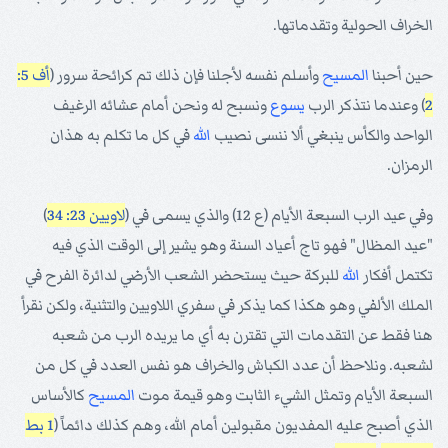
الخراف الحولية وتقدماتها.
حين أحبنا
المسيح
وأسلم نفسه لأجلنا فإن ذلك تم كرائحة سرور (
أف 5:
2
) وعندما نتذكر الرب
يسوع
ونسبح له ونحن أمام عشائه الرغيف
الواحد والكأس ينبغي ألا ننسى نصيب
الله
في كل ما تكلم به هذان
الرمزان.
وفي عيد الرب السبعة الأيام (ع 12) والذي يسمى في (
لاويين 23: 34
)
"عيد المظال" فهو تاج أعياد السنة وهو يشير إلى الوقت الذي فيه
تكتمل أفكار
الله
للبركة حيث يستحضر الشعب الأرضي لدائرة الفرح في
الملك الألفي وهو هكذا كما يذكر في سفري اللاويين والتثنية، ولكن نقرأ
هنا فقط عن التقدمات التي تقترن به أي ما يريده الرب من شعبه
لشعبه. ونلاحظ أن عدد الكباش والخراف هو نفس العدد في كل من
السبعة الأيام وتمثل الشيء الثابت وهو قيمة موت
المسيح
كالأساس
الذي أصبح عليه المفديون مقبولين أمام الله، وهم كذلك دائماً (
1 بط