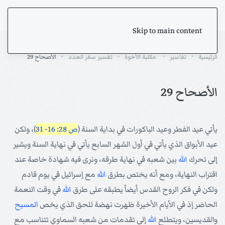
Skip to main content
الرئيسية
تفاسير
مكتبة الأخوة
تفسير سفر العدد
الأصحاح 29
الأصحاح 29
يأتي عيد الفطر وعيد الباكورات في بداية السنة (
ص 28: 16- 31
)، ولكن
عيد الأبواق الذي يأتي في أول الشهر السابع يأتي في نهاية السنة ويشير
إلى تحرك
الله
بين شعبه في نهاية طرقه، ونرى فيه شهادة خاصة عند
اقتراب النهاية، ومع أنه يختص بطرق
الله
مع إسرائيل في يوم قادم
ولكن في فكر الروح القدس أيضاً يطبقه على طرق
الله
في وقت النعمة
الحاضر إذ في الأيام الأخيرة ظهرت نهضة للحق الذي يخص
المسيح
والقديسين، ويتطلع
الله
إلى تقدمات من شعبه السماوي تتناسب مع