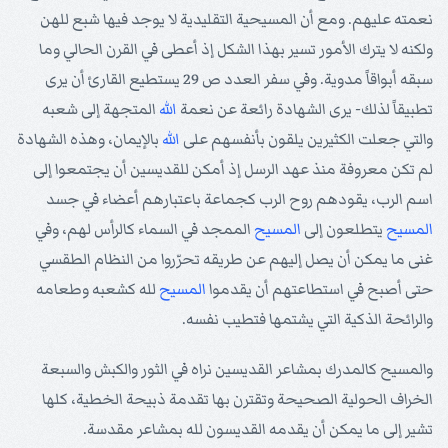
نعمته عليهم. ومع أن المسيحية التقليدية لا يوجد فيها شبع للهن
ولكنه لا يترك الأمور تسير بهذا الشكل إذ أعطى في القرن الحالي وما
سبقه أبواقاً مدوية. وفي سفر العدد ص 29 يستطيع القارئ أن يرى
تطبيقاً لذلك- يرى الشهادة رائعة عن نعمة
الله
المتجهة إلى شعبه
والتي جعلت الكثيرين يلقون بأنفسهم على
الله
بالإيمان، وهذه الشهادة
لم تكن معروفة منذ عهد الرسل إذ أمكن للقديسين أن يجتمعوا إلى
اسم الرب، يقودهم روح الرب كجماعة باعتبارهم أعضاء في جسد
المسيح
يتطلعون إلى
المسيح
الممجد في السماء كالرأس لهم، وفي
غنى ما يمكن أن يصل إليهم عن طريقه تحرّروا من النظام الطقسي
حتى أصبح في استطاعتهم أن يقدموا
المسيح
لله كشعبه وطعامه
والرائحة الذكية التي يشتمها فتطيب نفسه.
والمسيح كالمدرك بمشاعر القديسين نراه في الثور والكبش والسبعة
الخراف الحولية الصحيحة وتقترن بها تقدمة ذبيحة الخطية، كلها
تشير إلى ما يمكن أن يقدمه القديسون لله بمشاعر مقدسة.