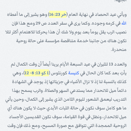
ويأتي عيد الحصاد في نهاية العام (
خر 23: 16
) وهو يشير إلى ما أعطاه
الله
في كرمه وجوده. وكما يرى في سفر العدد ص 29 ومع هذا فإن
نصيب الرب يقل يوماً بعد يوم ولا شك أن هذا يحركنا للاهتمام أكثر لئلا
تكون هناك من جانبنا خدمة متناقصة مؤسسة على حالة روحية
منحدرة.
والعدد 13 للثيران في عيد السبعة الأيام يرينا أيضاً أن وقت الكمال لم
يأتِ بعد كما كان الحال في
كنيسة
كورنثوس (
1 كو 13: 8- 12
)، وهي
كذلك بالنسبة لنا إذ لا تزال الأشياء في جزيئاتها إذ يوجد في الشهادة
دائماً ميل للانحدار مما يستدعي السهر والصلاة. والرب يسمح بهذا
التدريب ليعمق الشعور لليوم الثامن الذي يشير إلى الكمال، وحين يأتي
ما هو كامل سوف نكون في حالة الثبات الأبدي حيث لا يكون هناك أي
ميل للانحدار، ونظل في قوة القيامة، سوف نكون القديسين الأجساد
الروحية الممجدة التي تتوافق مع صورة المسيح، ومع ذلك فإن وقت