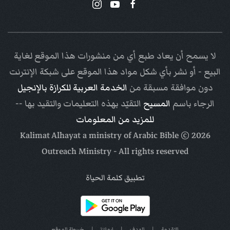
لا يسمح أن يعاد طبع أي من منشورات هذا الموقع لغاية
البيع - أو نشر بأي شكل مواد هذا الموقع على شبكة الإنترنت
دون موافقة مسبقة من
الخدمة العربية للكرازة بالإنجيل
الرجاء باسم
المسيح
التقيّد بهذه التعليمات والتقيد بها --
للمزيد من المعلومات
Arabic Bible
© Kalimat Alhayat a ministry of
2026
Outreach Ministry
- All rights reserved
تطبيق كلمة الحياة
التقدمة
|
الهدف
|
إيماننا
|
خريطة الموقع