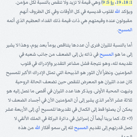
1: 18، 19
،
رؤ 5: 9
) وهي قيمة لا تزيد ولا تنقص بالنسبة لكل مؤمن.
ويؤكد
الله
لقلوب قديسيه في كل الأوقات وفي كل الظروف أنهم
مقبولون عنده وقيمتهم هي ذات قيمة ذلك الفداء العظيم الذي أتمه
المسيح
.
أما بالنسبة للثيران فنرى أن عددها يتناقص يوماً بعد يوم، وهذا لا يشير
إلى ما هو
المسيح
في ذاته بل إلى الضعف من جانب شعبه في
تقديمه لله، وهو نتيجة فشل مشاعر التقدير والإدراك في قلوب
المؤمنين. ونظراً لأن الثور هو الذبيحة التي تمثل الإدراك الأكبر للمسيح
كان عدد الثيران هو المعرض للنقص حين تضعف الحالة الروحية
وتبهت المحبة الأولى. ويذكر هنا عدد الثيران في أقصى ما تصل إليه هو
ثلاثة عشر الأمر الذي يشير إلى أن المؤمنين الآن في أجساد الضعف لا
يمكن أن يصلوا قط إلى الكمال في تقديرها للمسيح أي إلى الأربعة عشر
(7× 2)، كما يرينا أيضاً أن إسرائيل في دائرة البركة في الملك الألفي لا
تصل قدرتهم إلى تقديم
المسيح
لله إلى سمو أفكار
الله
من هذه
الجهة.