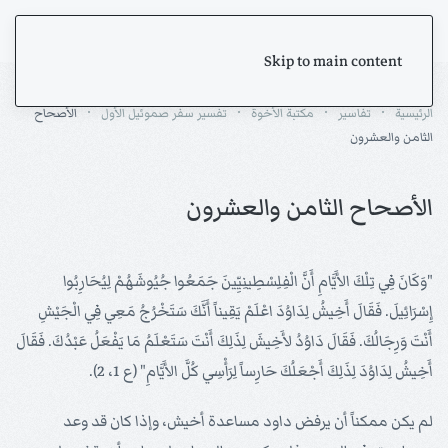
Skip to main content
الرئيسية
تفاسير
مكتبة الأخوة
تفسير سفر صموئيل الأول
الأصحاح
الثامن والعشرون
الأصحاح الثامن والعشرون
"وَكَانَ فِي تِلْكَ الأَيَّامِ أَنَّ الْفِلِسْطِينِيِّينَ جَمَعُوا جُيُوشَهُمْ لِيُحَارِبُوا
إِسْرَائِيلَ. فَقَالَ أَخِيشُ لِدَاوُدَ اعْلَمْ يَقِيناً أَنَّكَ سَتَخْرُجُ مَعِي فِي الْجَيْشِ
أَنْتَ وَرِجَالُكَ. فَقَالَ دَاوُدُ لأَخِيشَ لِذَلِكَ أَنْتَ سَتَعْلَمُ مَا يَفْعَلُ عَبْدُكَ. فَقَالَ
أَخِيشُ لِدَاوُدَ لِذَلِكَ أَجْعَلُكَ حَارِساً لِرَأْسِي كُلَّ الأَيَّامِ" (ع 1، 2).
لم يكن ممكناً أن يرفض داود مساعدة أخيش، وإذا كان قد وعد