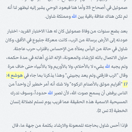
صموئيل في أصحاح 25 وأما هنا فيعود الوحي يشير إليه ليظهر لنا أنه
لم تكن هناك علاقة باقية بين
الله
ومملكة شاول.
بعد بضع سنوات من وفاة صموئيل كان له هذا الاختبار الفريد- اختبار
عودته إلى الأرض برسالة من الرب، كانت معركة جلبوع في الأفق، وكان
شاول في حالة من اليأس يملأه من الإحساس باقتراب حرب عاجلة.
حاول الاتصال بالله للإرشاد والمعونة، الإله الذي أهانه في مدة حكمه،
ولم يجبه
الله
بشيء لا بالأحلام، ولا بالأوريم ولا بالأنبياء حتى خاف مرة
وقال "الرب فارقني ولم يعد يجيبني" وهذا يذكرنا بما جاء في
هوشع 4:
17
"أفرايم موثق بالأصنام اتركوه" ولا شك أنه أمر خطير أن واحداً من
الناس يرفض أن يسمع صوت الله، لأن لصبر
الله
حدوداً، وسوف تدرك
المسيحية الاسمية هذه الحقيقة عما قريب يوم تسلم لضلالة إنسان
الخطية (2 تس 2).
فإذا أحس شاول بحاجته للمعونة والارشاد بكلمة من جهة ما، قال