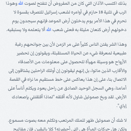
بذلك اكتسب الآذان التي كان من المفروض أن تنفتح لصوت
الله
وهوذا
الرب في تثنية 18 حازم في أوامره لشعب إسرائيل للتصرف بقسوة لا
تحرم في هذا الأمر يوم يدخلون أرض الموعد فإنهم سيجدون يوم
دخولهم أرض كنعان مليئة به فعلى شعب
الله
ألا يتعلمه ولا يستبقيه.
وهذا الشر يفتن الناس كثيراً على مر الزمن لأن بين جوانحهم رغبة
طبيعية لمعرفة شيء عن الحياة المستقبلة، ويقولون إن تحضير
الأرواح هو وسيلة مهيأة للحصول على معلومات من الأصدقاء
والأقارب الذين ماتوا، بل إنهم ليقولون إن أولئك الراحلين يشتاقون إلى
الاتصال بنا، على إن هذا يعاكس على خط مستقيم ما نراه في القصة
أمامنا، وهي السجل الوحيد الصادق عن راحل يعود ويكلم أناساً على
الأرض. لقد وبخ صموئيل شاول لأنه أقلقه "لماذا أقلقتني بإصعادك
إياي".
لا شك أن صموئيل ظهر للملك المرتعب وتكلم معه بصوت مسموع.
ولكن هل حركات المرأة هي التي أحضرته؟ كلا باليقين. فإن مفاتيح