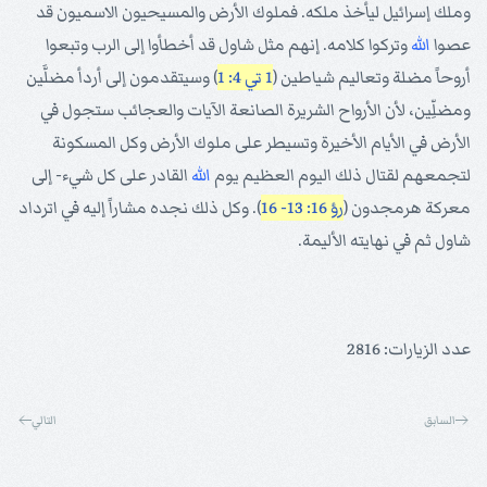
وملك إسرائيل ليأخذ ملكه. فملوك الأرض والمسيحيون الاسميون قد
عصوا
الله
وتركوا كلامه. إنهم مثل شاول قد أخطأوا إلى الرب وتبعوا
أروحاً مضلة وتعاليم شياطين (
1 تي 4: 1
) وسيتقدمون إلى أردأ مضلَّين
ومضلِّين، لأن الأرواح الشريرة الصانعة الآيات والعجائب ستجول في
الأرض في الأيام الأخيرة وتسيطر على ملوك الأرض وكل المسكونة
لتجمعهم لقتال ذلك اليوم العظيم يوم
الله
القادر على كل شيء- إلى
معركة هرمجدون (
رؤ 16: 13- 16
). وكل ذلك نجده مشاراً إليه في اترداد
شاول ثم في نهايته الأليمة.
عدد الزيارات: 2816
السابق
التالي