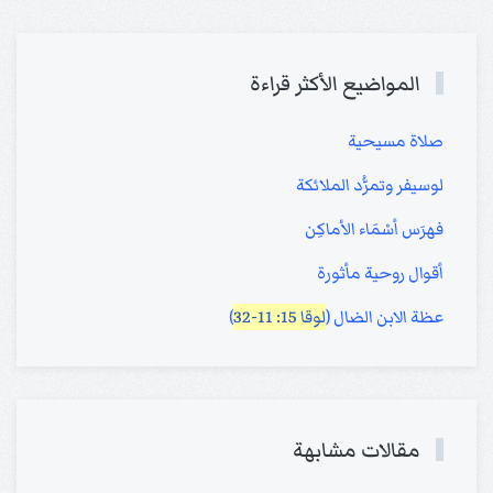
المواضيع الأكثر قراءة
صلاة مسيحية
لوسيفر وتمرُّد الملائكة
فهرَس أسْمَاء الأماكِن
أقوال روحية مأثورة
عظة الابن الضال (
لوقا 15: 11-32
)
مقالات مشابهة