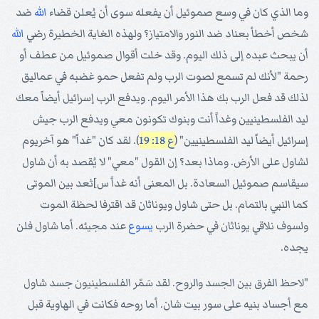
وما الذي كان في وسع صموئيل أن يفعله سوى أن يُعلن قضاء
الله
ضد
شخص أخطأ بعناد ضد النور والامتياز؟ ولهذه الغاية الخطيرة رضي
الله
أن يبحث عبده إلى ذلك اليوم. وقد خلت أقوال صموئيل من عطف أو
رحمة "لأنك لم تسمع لصوت الرب ولم تفعل حمو غضبه في عماليق
لذلك قد فعل الرب بك هذا الأمر اليوم. ويدفع الرب إسرائيل أيضاً معك
ليد الفلسطينيين وغداً أنت وبنوك تكونون معي ويدفع الرب جيش
إسرائيل أيضاً ليد الفلسطينيين" (
ع 18: 19
). لقد كان "غداً" هو آخريوم
لشاول على الأرض. وماذا بعد؟ إن القول "معي" لا يُقصد به أن شاول
سيقاسم صموئيل السعادة. بل المعنى أنه غداً س]ثعد بين الموتى
كما النبي بالتمام. بل حتى شاول ويوناثان قد اقترفا لحظة الموت
ولسوف نلاقي يوناثان في حضرة الرب
يسوع
عند مجيئه. أما شاول فلن
يجده.
"لاحظ الفرق بين الجسد والروح. لقد سَمّر الفلسطينيون جسد شاول
مع أجساد بنيه على سور بيت شان. أما روحه فكانت في الهاوية قبل