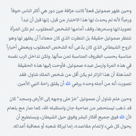
وحين ظهر صموئيل فعلاً كانت عرّافة عين دور هي أكثر الناس خوفاً
ورعباً! لأنه لم يحدث لها هذا الاختبار من قبل، إنها قبل أن تبدأ
تعويذاتها وسحرها، وقف أمامها الشخص المطلوب. لم تكن المرأة
تنتظر صموئيل حقيقة بل انتظرت الذي كان معتاداً أن يظهر لها وهو
الروح الشيطاني الذي كان يدّعى أنه الشخص المطلوب ويعطي أخباراً
مناسبة بحسب الظروف المناسبة لمن سألها. ولكن تداخل الرب نفسه
في هذه المرة وارسل عبده صموئيل. فأوحت إليها هذه الحقيقة
المذهلة أن هذا الزائر لم يكن أقل من شخص الملك شاول. فقد
تصورت أنه من أجله وحده يرضي
الله
أن يقلق راحة النبي الأمين.
وحين علم شاول أن صموئيل "خرّ على وجهه إلى الأرض وسجد" كان
قد ذهب ليستحضر من صاحبة جان واستقبله الله، كما صار مع بلعام
لأن
الله
فوق جميع أفكار البشر وفوق حيل الشيطان، ويستطيع أن
يحول كل شيء لإتمام مقاصده، إما لبركة شعبه أو معاقبة أعدائه.