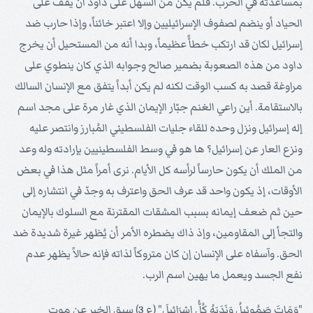
بمساعدته في الحرب. فلم يكن من السهل على داود أن يقف على
الحياد أو ينضم لصفوف الإسرائيليين وإلا اعتبر خائناً، وإذا حارب ضد
إسرائيل لكان قد ارتكب خطأً عظيماً، وبدا أنه من المستحيل أن يخرج
داود من هذه الصعوبة بضمير صالح وجوابه الذي كان ينطوي على
مراوغة قصد به كسب الوقت لكنه لم يكن أبداً يتفق مع الإنسان السالك
بالاستقامة. أين راعي الغنم جبّار الإيمان الذي غار مرة على مجد اسم
إله إسرائيل ونزل وحده للقاء جليات الفلسطيني المُبارز وانتصر عليه
ونزع العار عن إسرائيل؟ ها هو في وسط الفلسطينيين بإرادته وله وعد
من الملك أن يكون حارساً لرأسه كل الأيام. نرى أمراً مثل هذا في بعض
الأوقات، إذ يكون واحد قد عرف الحق واعترف به وجدّ في انتشاره إلى
حين ثم ضعف إيمانه بسبب المشقات المقترنة مع السلوك بالإيمان
والتجأ إلى المقاومين، وإذ ذاك يضطره الأمر أن يُظهر غيرة شديدة ضد
الحق. وآسفاه على الإنسان إن كان متروكاً لذاته فإنه حالاً يظهر عدم
نفع الجسد ويعمل ما يهين اسم الرب.
"وَمَاتَ صَمُوئِيلُ وَنَدَبَهُ كُلُّ إِسْرَائِيلَ" (ع 3) سبق الخبر عن موت