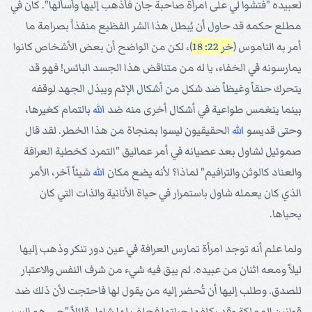
لعبيده "فتشوا لي على امرأة صاحبة جان فأذهب إليها وأسألها". كان في
مطلع حكمه قد حاول أن يُبطل هذا الشر الفظيع منفذاً بصرامة ما
أمر به الناموس (
خر 22: 18
)، لكن من الواضح أن بعض الأشخاص كانوا
يمارسونه في الخفاء، يا له من متناقض هذا الجسد البائس! فهو قد
يتحرك حنقاً وغيظاً ضد شكل من أشكال الإثم ويبذل الجهد لوقفه
بينما ينغمس طواعية في أشكال أخرى منه ضد
الله
بالتمام كغيرها،
وحتى قديسو
الله
الحقيقيون ليسوا بمنجاة من هذا الخطر. لقد قال
صموئيل لشاول بعد عصيانه في أمر عماليق "التمرد كخطية العرافة
والعناد كالوثن والترافيم" لماذا؟ لأنه يضع مكان
الله
شيئاً آخر، الأمر
الذي كان يعمله شاول باستمرار في حياة الأنانية والذات التي كان
يحياها.
ولما علم أنه توجد امرأة تمارس العرافة في عين دور تنكر وذهب إليها
ليلاً ومعه اثنان من عبيده. لم يبق فيه شيء من شرف النفس والاعتبار
للصدق. وطلب إليها أن تُحضر إليه من يقول لها فاحتجت لأن ذلك ضد
قوانين المملكة وقد يكلفها حياتها فحلف لها شاول قائلاً "حي هو الرب