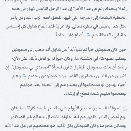
إنه لا يلحقك إثم في هذا الأمر" إن هذا الرجل التاعس تهوّر في هذه
الخطية البشعة إلى الدرجة التي فيها التصق اسم الرب القدوس بأمر
مثل هذا بغيض في نظره تعالى. ولا غرابة فقد أضاع شاول كل إحساس
حقيقي بالعلاقة مع
الله
. أضاع ذلك تماماً.
حين كان صموئيل حياً لم نقرأ أبداً عن شاول أنه ذهب إلى صموئيل
ليطلب نصيحته في مشكلة ما، وكان خيراً له لو فعل ذلك، لكن الآن-
وبعد أن مات صموئيل- فيقول شاول للمرأة "اصعدي لي صموئيل". إن
كثيرين من اللذين يحتقرون القديسين ويضطهدون خدام
الله
وهم
أحياء يودون لو استطاعوا أن يعيدوهم إلى الحياة بعد موتهم
ليسمعوا منهم كلمة نصح أو إرشاد.
إن العرافة؛ السحر وتحضير الأرواح شيء قديم، فبعد كارثة الطوفان
يوم أعطى الناس ظهورهم لله، حاولوا الاتصال بالعالم غير المنظور
بوسائل مجرمة وكان الشيطان بكل تأكيد هو معلمهم في مل هذا لأنه