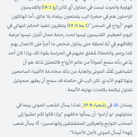
الهاوية والموت ليست في متناول أي كائن (
رؤ 1: 18
) والقديسون
الراحلون هم في حضرة الرب يتمتعون برضاه بلا عائق، أما الهالكون
فهم "أرواح في السجن" (
1 بط 3: 19
) ينتظرون تنفيذ الحكم النهائي في
اليوم العظيم. القديسون ليسوا تحت رحمة عمال أشرار، ليسوا عرضة
لإقلاقهم في أية لحظة حتى يتناول شخص ما أجرأ على الاتصال بهم
كما يزعم. والخطاة مُغلق عليهم في الحراسة بقوة الله، وإذا كان أحد
يَدّعي بأنه سمع أصواتاً من عالم الأرواح فالتعليل لذلك هو أن
الشياطين تُقلّد الموتى والغاية من ذلك مخادعة الأغبياء السامعين
ولهلاكهم الأبدي. لكن الرب في حكمته قد سمح أن يظهر صموئيل
لشاول ليكلمه بكلمات نهايته الأليمة.
يتساءل
الله
في
إشعياء 8: 19
_ لماذا يسأل الشعب الموتى بينما في
متناولهم- لو أرادوا- أن يسألوا خالقهم "وإذا قالوا لكم اطلبوا إلى
أصحاب التوابع والعرافين المشقشقين والهامسين- ألا يسأل شعب
إلهه؟ أيسأل الموتى لأجل الأحياء؟".