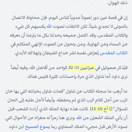
ذلك الهوان.
إن في قصة عين دور لصوتاً مدوياً للناس اليوم. فإن محاولة الاتصال
بالموتى لا تجدي شيئاً. لكن الالتفات لصوت
الله
يكسبهم كل شيء
والكتاب المقدس، وقد اكتمل جميعه يحدثنا بكل ما يلزمنا أن نعرفه
عن السماء وعن الهاوية. ومن يتحول عن الصوت الإلهي المتكلم في
الكتاب المقدس
يُعرّض نفسه لشر خداع الشيطان ولهلاكه الأبدي.
فيُذكر صموئيل في
عبرانيين 11: 32
كواحد من أفاضل الله، وفيه أيضاً
نرى داود أما شاول الذي مرة بإحسانات كثيرة فليس هناك.
ما أرهب ما سجله الكتاب عن شاول "فمات شاول بخيانته التي بها خان
الرب من أجل كلام الرب الذي لم يحفظه. وأيضاً لأجل طلبه إلى الجان
للسؤال" (
1 أخ 10: 13
). كانت هذه نهاية الملك الذي أراده الشعب قبل
أن يأتي الملك المُعيّن من
الله
. ونرى هنا رمزاً له مغزاه عن الأحوال التي
تسود الأرض قبل مجيء الملك السماوي ربنا
يسوع
المسيح
ابن داود