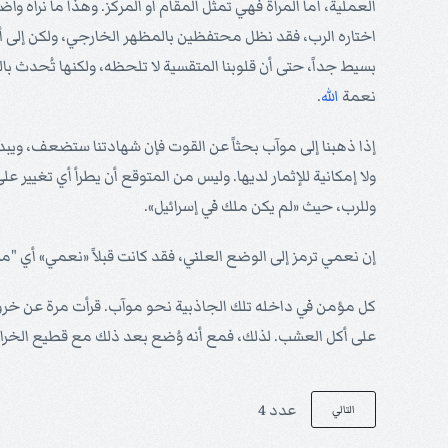
العملية، أما المرأة فهي تمثل المقام أو المركز. وهذا ما نراه وا
اختاره الرب، فقد نظل محتفظين بالمظهر الخارجي، ولكن إلى أ
بسيط جداً، حتى أن قلوبنا المتقسية لا تلحظه، ولكنها تُحدث بالفعل ش
نعمة
الله
.
إذا ذهبنا إلى موآب بحثاً عن القوت فإن شهادتنا ستضعف، ويبدأ تأ
ولا إمكانية للإثمار لديها. وليس من المتوقع أن يطرأ أي تغيير
وللرب، حيث «لم يكن ملك في إسرائيل».
إن نعمي ترمز إلى الوضع العلني، فقد كانت قبلاً «نعمي» أي "مس
كل مؤمن في داخله تلك الجاذبية نحو موآب. قرأت مرة عن خرو
على أكل العشب. لذلك، فمع أنه وُضع بعد ذلك مع قطيع الخراف
عدد 4
التالي