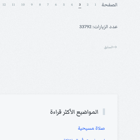
الصفحة
12
11
10
9
8
7
6
5
4
3
2
1
عدد الزيارات: 33792
السابق
المواضيع الأكثر قراءة
صلاة مسيحية