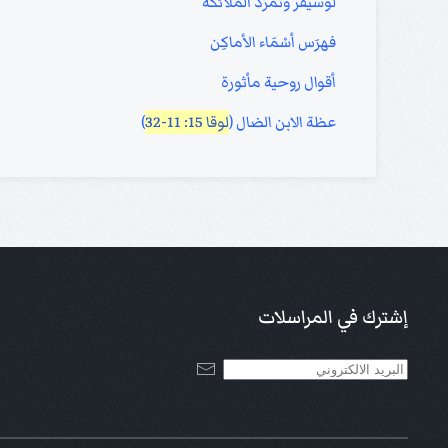
لوسيفر وتمرُّد الملائكة
فهرَس أسْمَاء الأماكِن
أقوال روحية مأثورة
عظة الابن الضال (
لوقا 15: 11-32
)
إشترك في المراسلات