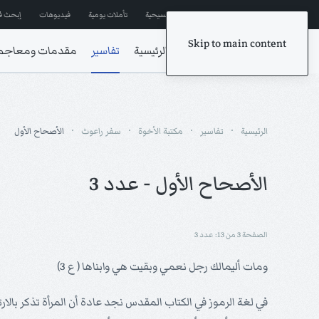
إشترك في المراسلات
ترانيم مسيحية
تأملات يومية
فيديوهات
إبحث ف
Skip to main content
الرئيسية
تفاسير
مقدمات ومعاجم
الرئيسية
تفاسير
مكتبة الأخوة
سفر راعوث
الأصحاح الأول
الأصحاح الأول - عدد 3
الصفحة 3 من 13: عدد 3
ومات أليمالك رجل نعمي وبقيت هي وابناها ( ع 3)
في لغة الرموز في الكتاب المقدس نجد عادة أن المرأة تذكر بالارت