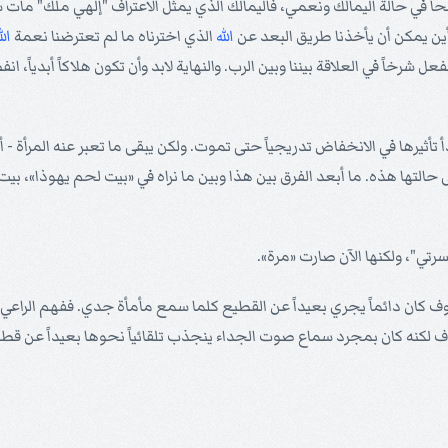
ضحاً في حالة أليمالك ونعمي، فأليمالك الذي يمثل الاعتراف "إلهي ملك" مات سري
ين يمكن أن يأخذنا طريق البعد عن
الله
الذي اخترناه ما لم تعترضنا نعمة
الل
رخاً في العلاقة بيننا وبين الرب. والنهاية لابد وأن تكون هلاكاً أبدياً، انفصا
ثيرها في الانخفاض تدريجياً حتى تموت. ولكن يبقى ما تعبر عنه المرأة - أي 
 على حالتها هذه. ما أبعد الفرق بين هذا وبين ما نراه في «بيت لحم يهوذا»
رتي"، ولكنها الآن صارت «مرة».
ف كان دائماً يجري بعيداً عن القطيع كلما سمع مأمأة جدي. ففهم الراعي
 لكنه كان بمجرد سماع صوت الجداء ينجذب تلقائياً نحوها بعيداً عن قط