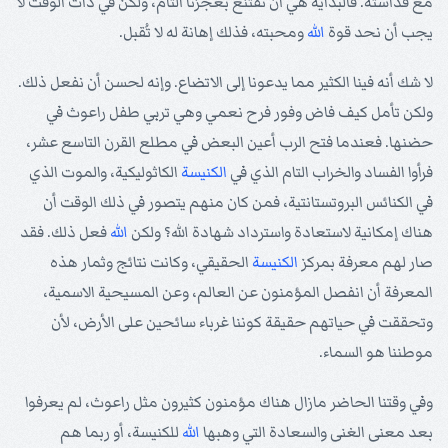
مع قداسته. فالبداية هي أن نقتنع بعجزنا التام، ولكن في ذات الوقت لا
يجب أن نحد قوة
الله
ومحبته، فذلك إهانة له لا تُقبل.
لا شك أنه فينا الكثير مما يدعونا إلى الاتضاع. وإنه لحسن أن نفعل ذلك.
ولكن تأمل كيف فاض وفور فرح نعمي وهي تربي طفل راعوث في
حضنها. فعندما فتح الرب أعين البعض في مطلع القرن التاسع عشر،
فرأوا الفساد والخراب التام الذي في
الكنيسة
الكاثوليكية، والموت الذي
في الكنائس البروتستانتية، فمن كان منهم يتصور في ذلك الوقت أن
هناك إمكانية لاستعادة واسترداد شهادة الله؟ ولكن
الله
فعل ذلك. فقد
صار لهم معرفة بمركز
الكنيسة
الحقيقي، وكانت نتائج وثمار هذه
المعرفة أن انفصل المؤمنون عن العالم، وعن المسيحية الاسمية،
وتحققت في حياتهم حقيقة كوننا غرباء سائحين على الأرض، لأن
موطننا هو السماء.
وفي وقتنا الحاضر مازال هناك مؤمنون كثيرون مثل راعوث، لم يعرفوا
بعد معنى الغنى والسعادة التي وهبها
الله
للكنيسة، أو ربما هم