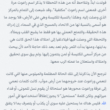
فولدت ابناً. ولنلاحظ أنه من هذه اللحظة لا يذكر اسم راعوث مرة
أخرى. فمعنى اسم راعوث "مكتفية". وقد شبعت إلى التمام بالمركز
الذي وصلت إليه. وهكذا بالنسبة للكنيسة وهي على الأرض، فلا يوجد ما
هو أسمى بالنسبة لها من الاتحاد بالمسيح الذي في السماء. إن إدراك
هذه الحقيقة، والتمتع العملي بها هو فقط ما يشبع القلب ويملأه.
واللحظة التي وصلت فيها فيلادلفيا إلى امتلاك هذا الحق كانت هي
بدايتها، ومنها بدأت الثمر. ولم تعد بعد ذلك حاجة لأحد لأن يبحث
عن مركز أسمى للكنيسة أو لمن ينتمون إليها. ولم يبق سوى تحقيق
وامتلاك واستعلان ما عمله الرب معها.
لنرجع الآن بذاكرتنا إلى تلك الحالة المظلمة والميئوس منها التي كانت
لنعمي وراعوث عند خروجهما من أرض موآب. كانت كلمات نعمي
إلى عرفة وراعوث محورها هو استحالة أن يقوم نسل للموتى، أو فداء
ميراثهم. ولكن كلمة "مستحيل" لا يجوز إطلاقاً استخدامها في أمور
الله
. فليس هناك ما يستحيل عليه سوى أن يكذب أو يتصرف بما لا يتفق