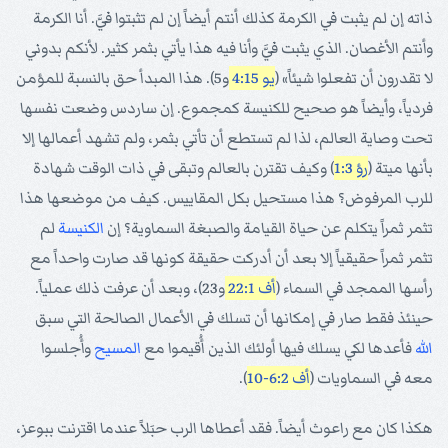
ذاته إن لم يثبت في الكرمة كذلك أنتم أيضاً إن لم تثبتوا فيَّ. أنا الكرمة
وأنتم الأغصان. الذي يثبت فيَّ وأنا فيه هذا يأتي بثمر كثير. لأنكم بدوني
لا تقدرون أن تفعلوا شيئاً» (
يو 4:15
و5). هذا المبدأ حق بالنسبة للمؤمن
فردياً، وأيضاً هو صحيح للكنيسة كمجموع. إن ساردس وضعت نفسها
تحت وصاية العالم، لذا لم تستطع أن تأتي بثمر، ولم تشهد أعمالها إلا
بأنها ميتة (
رؤ 1:3
) وكيف تقترن بالعالم وتبقى في ذات الوقت شهادة
للرب المرفوض؟ هذا مستحيل بكل المقاييس. كيف من موضعها هذا
تثمر ثمراً يتكلم عن حياة القيامة والصبغة السماوية؟ إن
الكنيسة
لم
تثمر ثمراً حقيقياً إلا بعد أن أدركت حقيقة كونها قد صارت واحداً مع
رأسها الممجد في السماء (
أف 22:1
و23)، وبعد أن عرفت ذلك عملياً.
حينئذ فقط صار في إمكانها أن تسلك في الأعمال الصالحة التي سبق
الله
فأعدها لكي يسلك فيها أولئك الذين أُقيموا مع
المسيح
وأُجلسوا
معه في السماويات (
أف 6:2-10
).
هكذا كان مع راعوث أيضاً. فقد أعطاها الرب حبَلاً عندما اقترنت ببوعز،