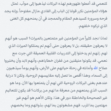
كنعمي قد أعطوا ظهورهم لهذه البركات ليذهبوا إلى موآب. لمثل
هؤلاء المؤمنين نكرر قولنا إن الباب إلى الفادي مازال مفتوحاً. وإنه يجد
فرحه وسروره كسيدهم المقام والممجد في أن يمنحهم كل الغنى
الذي تركوه خلفهم.
لماذا نجد كثيراً من المؤمنين غير متمتعين بالميراث؟ السبب هو أنهم
لا يعرفون حقيقته، بل لا يعرفون حتى أنهم لم يمتلكوا الميراث الذي
لهم. إنهم لم يدخلوا إلى التدريبات القلبية العميقة التي جرت مع
نعمي. قد يكونوا متيقنين من غفران خطاياهم، وأنهم لابد وأن يختبروا
صلاح
الله
وأمانته في رحلة حياتهم على الأرض، وأنهم يوماً سيذهبون
إلى السماء، وهذا أقصى ما تصل إليه مقاييسهم الروحية. ولكن لا دراية
عندهم بغنى البركات الروحية التي لهم أن يتمتعوا بها الآن. وما هو
السبب الذي يمنعهم من معرفة ما لهم من بركات؟ قد يكون للتعاليم
غير الصحيحة والخاطئة دور في هذا. ولكن الأهم هو أنهم غير
مهتمين بما للرب. فهم مشغولون بما لهم، بذواتهم وما يخصهم.