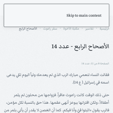
Skip to main content
الرئيسية
تفاسير
مكتبة الأخوة
سفر راعوث
الأصحاح الرابع
الأصحاح الرابع - عدد 14
الصفحة 8 من 11: عدد 14
فقالت النساء لنعمي مبارك الرب الذي لم يعدمك ولياً اليوم لكي يدعى
اسمه في إسرائيل ( ع 14).
حتى ذلك الوقت كانت راعوث عاقراً. فزواجها من محلون لم يثمر
أطفالاً، ولكن اقترانها ببوعز أنهى عقمها. هذا حق بالنسبة لكل مؤمن،
فالرب يقول «اثبتوا فيَّ وأنا فيكم. كما أن الغصن لا يقدر أن يأتي بثمر من