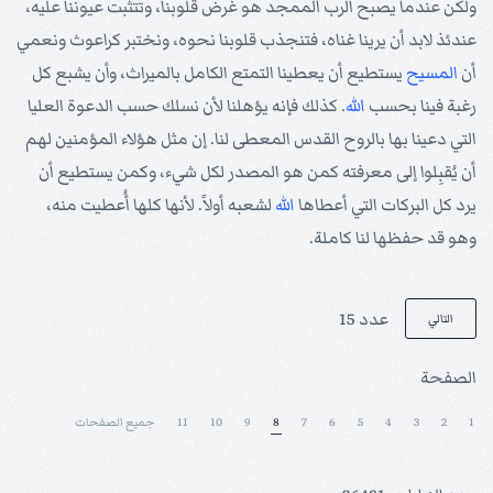
ولكن عندما يصبح الرب الممجد هو غرض قلوبنا، وتتثبت عيوننا عليه،
عندئذ لابد أن يرينا غناه، فتنجذب قلوبنا نحوه، ونختبر كراعوث ونعمي
أن
المسيح
يستطيع أن يعطينا التمتع الكامل بالميراث، وأن يشبع كل
رغبة فينا بحسب
الله
. كذلك فإنه يؤهلنا لأن نسلك حسب الدعوة العليا
التي دعينا بها بالروح القدس المعطى لنا. إن مثل هؤلاء المؤمنين لهم
أن يُقبِلوا إلى معرفته كمن هو المصدر لكل شيء، وكمن يستطيع أن
يرد كل البركات التي أعطاها
الله
لشعبه أولاً. لأنها كلها أُعطيت منه،
وهو قد حفظها لنا كاملة.
عدد 15
التالي
الصفحة
1
2
3
4
5
6
7
8
9
10
11
جميع الصفحات