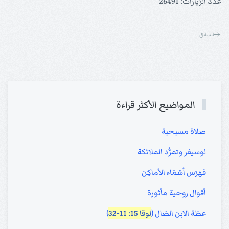
عدد الزيارات: 26491
السابق
المواضيع الأكثر قراءة
صلاة مسيحية
لوسيفر وتمرُّد الملائكة
فهرَس أسْمَاء الأماكِن
أقوال روحية مأثورة
عظة الابن الضال (
لوقا 15: 11-32
)