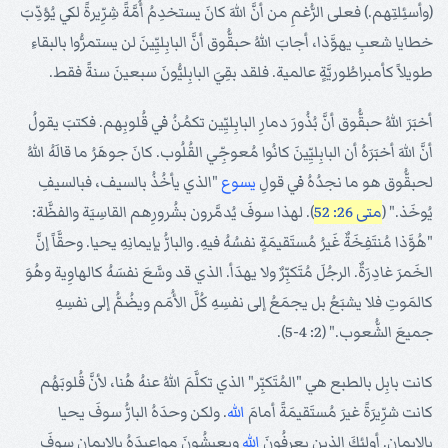
(وأسئِلتِهم.) فعلى الرُّغمِ من أنَّ اللهَ كانَ يستخدِمُ أُمَّةً شِرِّيرةً لكي يُؤدِّبَ
خطايا شعبِ يهوَّذا، أجابَ اللهُ حبقُّوق أنَّ البابِليِّينَ لن يستمرُّوا بالبقاءِ
طويلاً كأمبراطُوريَّةٍ عالمية. فلقد بقِيَ البابِليُّونَ سبعينَ سنةً فقط.
أخبَرَ اللهُ حبقُّوق أنَّ بُذُورَ دمارِ البابِليِّين تكمُنُ في قُلوبِهم. فكتبَ يقولُ
أنَّ اللهَ أخبَرَهُ أن البابِليِّينَ كانُوا مُعوجِّي القُلُوب. كانَ جوهَرُ ما قالَهُ اللهُ
لحبقُّوق هو ما نجدُهُ في قولِ
يسوع
"الذي يأخُذُ بالسيف، فبالسيفِ
يُوخَذ." (
متى 26: 52
). لهذا سوفَ يُدمَّرون بشُرورِهم القاسِيَة والفظَّة:
"هُوَّذا مُنتَفِخَةٌ غَيرُ مُستَقيمَةٍ نفسُهُ فيهِ. والبارُّ بإيمانِهِ يحيا. وحقَّاً إنَّ
الخَمرَ غادِرَةٌ. الرجُلَ مُتَكبِّرٌ ولا يهدَأ. الذي قد وسَّعَ نفسَهُ كالهاوِية وهُوَ
كالمَوتِ فلا يشبَعُ بل يجمَعُ إلى نفسِهِ كُلَّ الأُمَم ويضُمُّ إلى نفسِهِ
جميعَ الشُّعوب." (2: 4-5).
كانت بابِل بالطبع هي "المُتَكبِّر" الذي تكلَّمَ اللهُ عنهُ هُنا، لأنَّ قُلوبَهُم
كانت شرِّيرَةً غيرَ مُستَقيمَةً أمامَ
الله
. ولكن وحدَهُ البارُّ سوفَ يحيا
بالإيمان. أولئكَ الذين يعرِفُونَ
الله
ويعيشُونَ مواعيدَهُ بالإيمان سوفَ