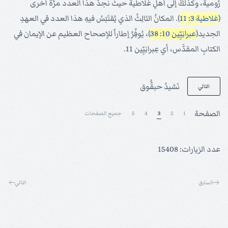
رُومية، وكذلكَ إلى أهلِ غلاطية حيثُ نجدُ هذا العدد مرَّةً أُخرى
(
غلاطية 3: 11
). المكانُ الثالِثُ الذي يُقتَبَسُ فيهِ هذا العدد في العهدِ
الجديد(
عبرانِيِّين 10: 38
)، يُوفِّرُ إطاراً للإصحاح العظيم عن الإيمان في
الكتابِ المقدَّس، أي عِبرانِيِّين 11.
نَشيدُ حبقُّوق
التالي
الصفحة
1
2
3
4
5
جميع الصفحات
عدد الزيارات: 15408
السابق
التالي