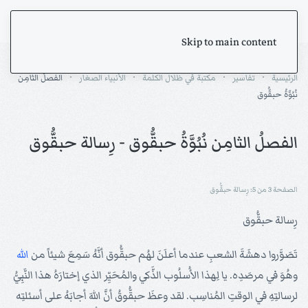
Skip to main content
الرئيسية
تفاسير
مكتبة في ظلال الكلمة
الأنبياء الصغار
الفصلُ الثامِن
نُبُوَّةُ حبقُّوق
الفصلُ الثامِن نُبُوَّةُ حبقُّوق - رِسالة حبقُّوق
الصفحة 3 من 5: رِسالة حبقُّوق
رِسالة حبقُّوق
تَصَوَّروا دهشَةَ الشعبِ عندما أعلَنَ لهُم حبقُّوق أنَّهُ سَمِعَ شيئاً من
الله
وهُوَ في مرصَدِه. يا لِهذا الأُسلُوب الذَّكي والمُحَيِّر الذي إختارَهُ هذا النَّبِيُّ
لرسالتِهِ في الوقتِ المُناسِب. لقد وعظَ حبقُّوقُ أنَّ اللهَ أجابَهُ على أسئلتِه