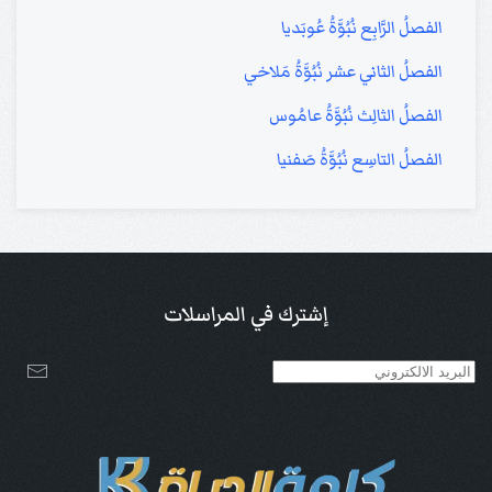
الفصلُ الرَّابِع نُبُوَّةُ عُوبَديا
الفصلُ الثاني عشر نُبُوَّةُ مَلاخي
الفصلُ الثالِث نُبُوَّةُ عامُوس
الفصلُ التاسِع نُبُوَّةُ صَفنيا
إشترك في المراسلات