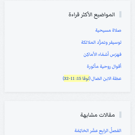
المواضيع الأكثر قراءة
صلاة مسيحية
لوسيفر وتمرُّد الملائكة
فهرَس أسْمَاء الأماكِن
أقوال روحية مأثورة
عظة الابن الضال (
لوقا 15: 11-32
)
مقالات مشابهة
الفصلُ الرابِع عشَر الخاتِمَة