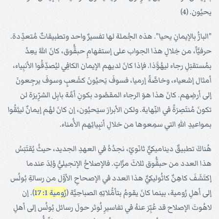
يحيُون. (4)
"البارُّ بالإيمانِ يحيا". هذه الجُملة لها تفسيرٌ واحد وتطبيقاتٌ مُتعدِّدة.
حرفيَّاً، من خِلالِ هذا الجواب على إستفهامِ حبقُّوق، كانَ اللهُ يعِدُ
بمُستقبَلِ رجاء ليهُوَّذا. فإذا كانَ لديهم الإيمان الكافِي ليُصدِّقُوا الأنبِياء،
أمثال إشعياء، وخاصَّةً إرميا، فسوفَ يَحيُونَ كشَعبٍ وسوفَ يرجِعونَ
إلى أرضِهم. كانَ هذا هوَ الرجاء المقصُود بكونِ أمَّة بابِل الشرِّيرَة لن
تكونَ مُنتَصِرَةً في النِّهاية. ولكن الأبرارَ سيَحيُون، إن كانَ لهُم إيمانٌ ليثِقُوا
بمواعيدِ اللهِ التي سمِعوها من خلالِ أنبِيائِهم الأُمناء.
هُناكَ تطبيقٌ ديناميكيٌّ ثانَويّ، نجدُهُ في العهدِ الجديد، حيثُ يُقتَبَسُ
هذا العدد من حبقُّوق ثلاثَ مرَّاتٍ. فالإصلاحُ الإنجيليُّ وُلِدَ عندما
إكتَشَفَ كاهِنٌ كاثُوليكيٌّ هذا العدد في الإصحاحِ الأوَّل من رسالةِ بُولُس
إلى أهلِ رُومية، بينما كانَ يقومُ بتأمُّلاتِهِ الصباحِيَّة (
رُومية 1: 17
). إن
لاهُوتَ الإصلاح قد عُبِّرَ عنهُ في تفاسيرِ لُوثر حولَ رسائل بُولُس إلى أهلِ