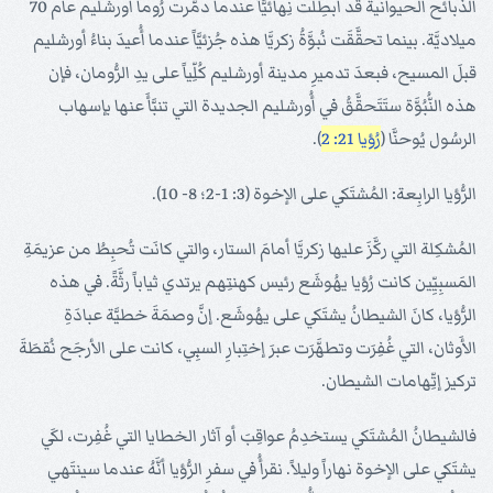
الذبائح الحيوانية قد أُبطِلَت نِهائيَّاً عندما دمَّرت رُوما أُورشليم عام 70
ميلاديَّة. بينما تحقَّقَت نُبوَّةُ زكريَّا هذه جُزئيَّاً عندما أُعيدَ بناءُ أورشليم
قبلَ المسيح، فبعدَ تدميرِ مدينة أورشليم كُلِّياً على يدِ الرُّومان، فإن
هذه النُّبُوَّة ستَتَحقَّقُ في أُورشليم الجديدة التي تنبَّأَ عنها بإسهاب
الرسُول يُوحنَّا (
رُؤيا 21: 2
).
الرُّؤيا الرابِعة: المُشتَكي على الإخوة (3: 1-2؛ 8- 10).
المُشكِلة التي ركَّزَ عليها زكريَّا أمامَ الستار، والتي كانَت تُحبِطُ من عزيمَةِ
المَسبِيِّين كانت رُؤيا يهُوشَع رئيس كهنتِهم يرتدي ثياباً رثَّةً. في هذه
الرُّؤيا، كانَ الشيطانُ يشتَكي على يهُوشَع. إنَّ وصمَةَ خطيَّة عبادَةِ
الأَوثان، التي غُفِرَت وتطهَّرَت عبرَ إختِبارِ السبِي، كانت على الأرجَح نُقطَةَ
تركيز إتِّهامات الشيطان.
فالشيطانُ المُشتَكي يستخدِمُ عواقِبَ أو آثار الخطايا التي غُفِرت، لكَي
يشتَكي على الإخوة نهاراً وليلاً. نقرأُ في سفرِ الرُّؤيا أنَّهُ عندما سينتَهي