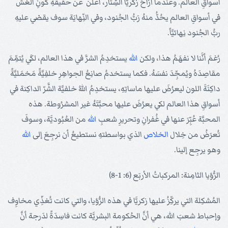
أسواقِ العالم. وعندَما أزاحَ زكريَّا السِّتار، أعلنَ عن حقيقَةِ كونِ الغشّ
في أسواقِ العالم يحُدُّ منهُ رَبُّ الجُنود، وفي النِّهايَة سوف يقضي عليهِ
ربُّ الجُنود نِهائيَّاً.
رُغمَ أنَّنا لا نفهَمُ هذا، ولكن
الله
يستخدِمُ الشرَّ في هذا العالم، لكَي يُتمِّمَ
مقاصِدَهُ ويُمجِّدَ نفسَهُ. فكما يستخدمُ صانِعُ الجواهِرِ خلفِيَّةً مَخمَليَّةً
داكِنَةَ اللون ليعرُضَ عليها ماساتِهِ، يستخدِمُ اللهُ خلفيَّة الشَّرّ الداكِنة في
أسواقِ هذا العالم لكي يعرُضَ عليها محبَّتَهُ غير المشرُوطة. هذه
المحبَّة عُبِّرَ عنها في غُفرانِ وتحريرِ شعبِ
الله
من العُبُوديَّة، وسوفَ
تُعرَضُ من خِلال
الخلاص
الذي بواسطتهِ نستطيعُ أن نرجِعَ إلى
الله
وهو يرجِع إلينا.
الرُّؤيا الثامِنة: المركباتُ الأربَع (6: 1-8)
المُشكِلة التي يركِّزُ عليها زكريَّا في هذه الرُّؤيا، والتي كانت تُغذِّي مخاوِف
وإحباط شعبَ الله، هي أنَّ الحُكومة البشريَّة كانت فاسِدَةً لدَرجة أنَّ