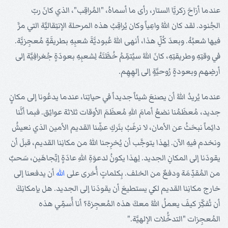
عندما أزاحَ زكريَّا الستار، رأى ما أسماهُ، "المُراقِب"، الذي كانَ ربّ
الجُنود. لقد كان اللهُ واعِياً وكان يُراقِبُ هذه المرحلة الإنتِقاليَّة التي مرَّ
فيها شعبُهُ. وبعدَ كُلِّ هذا، أنهى اللهُ عُبوديَّةَ شعبِهِ بطريقَةٍ مُعجِزيَّة.
في وقتِهِ وطريقتِهِ، كانَ اللهُ سيُتمِّمُ خُطَّتَهُ لِشعبِهِ بعودَةٍ جُغرافِيَّة إلى
أرضِهم وبعودةٍ رُوحيَّةٍ إلى إلهِهِم.
عندما يُريدُ اللهُ أن يصنعَ شيئاً جديداً في حياتِنا، عندما يدعُونا إلى مكانٍ
جديد، مُعظَمُنا نضعُ أمامَ اللهِ مُعظَمَ الأوقات ثلاثة عوائِق. فبما أنَّنا
دائِماً نبحَثُ عن الأمان، لا نرغَبُ بتَركِ عشِّنا القديم الأمين الذي نعيشُ
ونخدم فيهِ الآن. لِهذا يتوجَّب أن يُخرِجنا اللهُ من مكانِنا القديم، قبلَ أن
يقودَنا إلى المكانِ الجديد. لِهذا يكونُ لدعوَةِ اللهِ عادَةٍ إتِّجاهَين، سَحبٌ
من المُقدِّمَة ودفعٌ من الخلف. بِكلماتٍ أُخرى على
الله
أن يدفعنا إلى
خارج مكانِنا القديم لكي يستطيعَ أن يقودَنا إلى الجديد. هل بإمكانِكَ
أن تُفكِّرَ كيفَ يعملُ اللهُ معكَ هذه المُعجِزة؟ أنا أًسمِّي هذه
المُعجِزات "التدخُّلات الإلهيَّة."