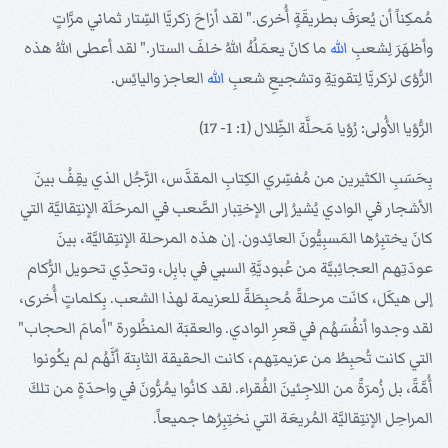
مُمكِناً أن يُعرَفَ بطريقَةٍ أُخرى." لقد أزاحَ زكريَّا السِّتار ثماني مرَّاتٍ
وأظهَرَ لِشعبِ
الله
ما كانَ يعمَلُهُ اللهُ خلفَ الستار." لقد أعطى اللهُ هذه
الرُّؤى لزكريَّا لِتقويَةِ وتشجيعِ شعبِ
الله
العاجز واليائِس.
الرُّؤيا الأُولى: رُؤيا مَحلَّة الظِّلال (1: 1- 17)
بِحَسَبِ الكثيرين من مُفسِّري الكِتابِ المقدَّس، الرَّجُل الذي يقِفُ بينَ
الأشجار في الوادي يُشيرُ إلى الإختِبار الصَّعب في المرحَلَة الإنتِقاليَّة التي
كانَ يختبِرُها المَسبِيُّونَ العائِدون. إن هذه المرحلة الإنتِقاليَّة، بينَ
عودَتِهم العجائِبيَّة من عُبوديَّةِ السبي في بابِل، وتحدِّي تحويل الرُّكام
إلى هيكَل، كانَت مرحلةً مُحبِطَةً للعزيمة لهذا الشعب. بِكلماتٍ أُخرى،
لقد وجدوا أنفُسَهُم في قعرِ الوادي. والعقبَة المنظُورة "أمامَ الحجاب"
التي كانت تُحبِطُ من عزيمتِهم، كانت الحقيقة الثابِتة أنَّهُم لم يكُونوا
أُمَّةً، بل زُمرَةً من اللاجِئينَ الفُقراء. لقد كانُوا يمُرُّونَ في واحدَةٍ من تلكَ
المراحِل الإنتِقاليَّة المُريعَة التي نختِبِرُها جميعاً.