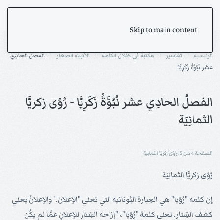
Skip to main content
الرئيسية
تفاسير
مكتبة في ظلال الكلمة
الأنبياء الصغار
الفصلُ الحادِي
عشر نُبُوَّةُ زَكَرِيَّا
الفصلُ الحادِي عشر نُبُوَّةُ زَكَرِيَّا - رُؤى زكريَّا
الثمانِيَة
الصفحة 4 من 5: رُؤى زكريَّا الثمانِيَة
رُؤى زكريَّا الثمانِيَة
إن كلمة "رُؤيا" هي العِبارة اليُونانية التي تعني "الإعلان." والإعلانُ يعني
كشف السِّتار. تعني كلمة "رُؤيا"، "إزاحة السِّتار للإعلانِ عمَّا لم يكُن