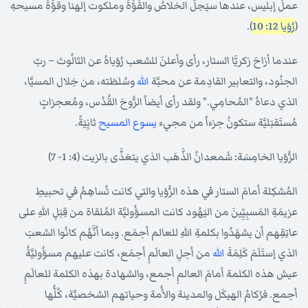
عملُ إبليس، عندها سيَحِلُّ الخلاصُ والقُوَّةُ وملكوت إلهنا وقوَّةُ مسيحهِ
(
رُؤيا 12: 10
).
عندما أزاحَ زكريَّا الستار، رأى وأعلنَ للشعب رُؤياهُ عن الثالُوث – ربّ
الجنُود، والتعابير القادِمة عن محبَّة
الله
وسُلطَته، من خِلال المسيَّا،
الذي دعاهُ "المُحامِي." ولقد رأى أيضاً الرُّوحَ القُدُس، ومُعجزاتٍ
مُستَقبَليَّة ستكونُ جزءاً من مجيء
يسوع
المسيح
ثانِِيَةً.
الرُّؤيا الخامِسَة: شَمعدانُ الذَّهَب الذي يتغذَّى بالزيت (4: 1- 7)
المُشكِلة أمامَ الستار في هذه الرُّؤيا والتي كانت تُساهِمُ في تحبيطِ
عزيمَةِ المَسبِيِّينَ من اليَهُود كانت المسؤُوليَّة المُلقاة من قِبَلِ اللهِ على
عاتِقِهم أن يشهَدُوا بكلمةِ اللهِ للعالم أجمَع. وبما أنَّهُم كانُوا الشعبَ
الذي إستَلَمَ كَلِمَةَ
الله
من أجلِ العالَمِ أجمَع، كانت عليهم مسؤُوليَّةُ
عيش هذه الكلمة أمامَ العالمِ أجمع، والشهادة بهذه الكلمة للعالَمِ
أجمع. فرُكامُ الهيكَل والمدينة والأُمة وحياتهم الشخصيَّة، كُلُّها