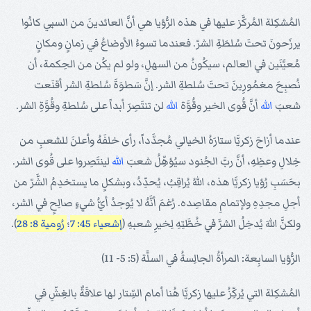
المُشكِلة المُركَّز عليها في هذه الرُّؤيا هي أنَّ العائدينَ من السبي كانُوا
يرزَحونَ تحتَ سُلطَةِ الشرّ. فعندما تسوءُ الأوضاعُ في زمانٍ ومكانٍ
مُعيَّنَين في العالم، سيكُونُ من السهلِ، ولو لم يكُن من الحِكمة، أن
نُصبِحَ مغمُورِينَ تحتَ سُلطةِ الشر. إنَّ سَطوَةَ سُلطةِ الشر أقنَعت
شعبَ
الله
أنَّ قُوى الخير وقُوَّة
الله
لن تنتَصِرَ أبداً على سُلطةِ وقُوَّةِ الشر.
عندما أزاحَ زكريَّا ستارَهُ الخيالي مُجدَّداً، رأى خلفَهُ وأعلنَ للشعبِ من
خِلالِ وعظِهِ، أنَّ ربَّ الجُنود سيُؤهِّلُ شعبَ
الله
لينتَصِروا على قُوى الشر.
بحَسَبِ رُؤيا زكريَّا هذه، اللهُ يُراقِبُ، يُحدِّدُ، وبشكلٍ ما يستخدِمُ الشَّرّ من
أجلِ مجدِهِ ولإتمامِ مقاصِده. رُغمَ أنَّهُ لا يُوجدُ أيُّ شيءٍ صالِحٍ في الشر،
ولكنَّ اللهَ يُدخِلُ الشرَّ في خُطَّتِهِ لِخيرِ شعبهِ (
إشعياء 45: 7
؛
رُومية 8: 28
).
الرُّؤيا السابِعة: المرأةُ الجالِسةُ في السلَّة (5: 5- 11)
المُشكِلة التي يُركِّزُ عليها زكريَّا هُنا أمام السِّتار لها علاقَةٌ بالغِشِّ في