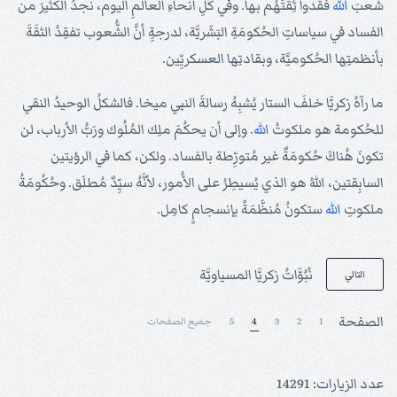
شعبَ
الله
فقدوا ثِقتَهُم بها. وفي كُلِّ أنحاءِ العالمِ اليوم، نجدُ الكثيرَ من
الفساد في سياساتِ الحُكومَةِ البَشَريَّة، لدرجةِِ أنَّ الشُّعوب تفقِدُ الثقَةَ
بأنظمتِها الحُكوميَّة، وبقادتِها العسكريِّين.
ما رآهُ زكريَّا خلفَ الستار يُشبِهُ رسالةَ النبي ميخا. فالشكلُ الوحيدُ النقي
للحُكومة هو ملكوتُ
الله
. وإلى أن يحكُمَ ملِك المُلُوك ورَبُّ الأرباب، لن
تكونَ هُناكَ حُكومَةٌ غير مُتورِّطة بالفساد. ولكن، كما في الرؤيتين
السابِقتين، اللهُ هو الذي يُسيطِرُ على الأُمور، لأنَّهُ سيِّدٌ مُطلَق. وحُكُومَةُ
ملكوتِ
الله
ستكونُ مُنظَّمَةً بإنسجامٍ كامِل.
نُبُوَّاتُ زكريَّا المسياويَّة
التالي
الصفحة
1
2
3
4
5
جميع الصفحات
عدد الزيارات: 14291