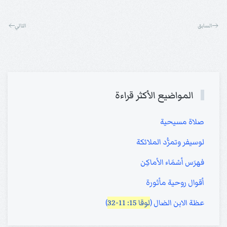
السابق
التالي
المواضيع الأكثر قراءة
صلاة مسيحية
لوسيفر وتمرُّد الملائكة
فهرَس أسْمَاء الأماكِن
أقوال روحية مأثورة
عظة الابن الضال (
لوقا 15: 11-32
)