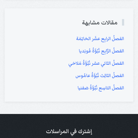
مقالات مشابهة
الفصلُ الرابِع عشَر الخاتِمَة
الفصلُ الرَّابِع نُبُوَّةُ عُوبَديا
الفصلُ الثاني عشر نُبُوَّةُ مَلاخي
الفصلُ الثالِث نُبُوَّةُ عامُوس
الفصلُ التاسِع نُبُوَّةُ صَفنيا
إشترك في المراسلات