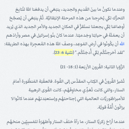
وعندما نكونُ ما بينَ القَديمِ والجديد، ينبَغي أن يدفعَنا اللهُ لنُتابِعَ
التحرُّك لكَي يُخرِجنا من هذه المرحلة الإنتِقاليَّة. ثُمَّ ينبَغي أن يُصحِّحَ
أوضاعَنا لِكَي يجعلنا نستَقرُّ في المكانِ الجديد والأمرِ الجديد الذي يُريد
أن يعمَلَهُ في حياتِنا وخِدمتِنا. عندما كانَ بنُو إسرائيل في مصر وأرادَهم
الله
أن يكُونُوا في أرضِ المَوعِد، وصفَ اللهُ هذه المُعجِزة بهذه الطريقة:
"لقد أخرجتُكُم لِكَي أُدخِلَكُم." (
تثنية 6: 23
).
الرُّؤيا الثانية: القُرون الأربَعة (1: 18- 21)
تُشيرُ القُرونُ في الكِتابِ المقدَّس إلى القُوة. فالعقَبَة المَنظُورة أمامَ
الستار، والتي كانت تُغذِّي مخاوِفَهُم، كانت القُوى الرهيبة
للأمبراطُوريَّات العالمية التي إجتاحتهُم وإستعبَدتهُم عندما كانُوا لا
يزالُونَ أُمَّةً قويَّة.
عندما أزاحَ زكريَّا الستار، ما رآهُ خلفَ الستار وأظهَرَهُ للمَسبِيِّين منحَهُم