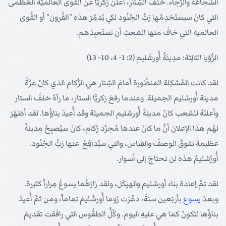
الشجاعَةَ والرَّجاء. خَلفَ السِّتار، أعلنَ زكريَّا عن القُوى العالميَّة العُظمى
التي كانَ سيستَخدِمُها رَبُّ الجُنُود لكي يُدمِّرَ هذه "القُرون" أو القُوى
العالمية التي خافَ منها الشعبُ أن تستَعبِدَهم.
الرُّؤيا الثالِثة: مدِينَةُ أُورشَليم (2: 1- 4، 10- 13)
لقد كانت المُشكِلة المنظُورة أمامَ السِّتار هي الرُّكام الذي كانَ مرَّةً
مدينة أُورشليم الجميلة. وعندما رفعَ زكريَّا الستار، ما رآهُ خلفَ الستار
وأعلنَهُ للشعب كانَ مدينةَ أُورشليم الجميلة وقد أُعيدَ بناؤُها. لقد أظهَرَ
لهُم هذا الإعلان أنَّ ما كانَ عندها مُجرَّد رُكام، كانَ سيُصبِحُ مدينةً
عظيمة تفوقُ الوصفَ والقِياس، والتي سيُدافِعُ عنها رَبُّ الجُنُود.
أُورُشليمُ هذه لن تحتاجَ إلى أسوار.
لقد تمَّ إعادة بناء أورشليم والهيكَل، ولقد زارَهُما يسوعُ مِراراً كثيرة.
وبعدَ
يسوع
بأربَعين سنةً، دمَّرَت رُوما أُورشَليمَ تماماً، ومن ثمَّ أُعيدَ
بناؤُها لتكونَ كما هي عليهِ اليوم. وكُلُّ الطقُوس التي رافَقت تقديمَ