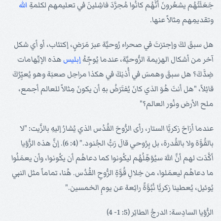
جَعَلَتْهُم يشعُرونَ أنَّهُم كانُوا مُجرَّدَ فاشِلينَ في تعليمهم لكلمةِ
الله
وتقديمِهم مِثالاً عنها.
هل سبقَ لكَ وإجتزتَ في صحراء رُوحيَّة عبرَ مَرَضٍ، إكتئاب، أو أي شكل
آخر من أشكال الهزيمة الرُّوحيَّة، عندما يُوجِّهُ
إبليس
هذه الإتِّهامات
ضِدَّكَ؟ هل سبقَ وهمسَ في أُذنِكَ في هكذا مراحِل صعبَة وهو يُعيِّرُكَ
قائِلاً، "هل أنتَ هُوَ الذي كانَ يُفتَرَضُ بهِ أن يكونَ مِثالاً للعالم أجمع،
ملح الأرض ونُور العالم؟"
عندما أزاحَ زكريَّا الستار، رأى الرُّوحَ القُدُس الذي يُشارُ إليهِ بالزَّيت: "لا
بالقُوَّة ولا بالقُدرة، بل بِرُوحي قالَ رَبُّ الجُنود." (4: 6). إنَّ هذه الرُّؤيا
أكَّدَت لهم أنَّ اللهَ سيُؤهِّلُهُم ليكُونوا كما دعاهُم أن يكُونوا، وأن يعمَلُوا
ما دعاهُم ليعمَلوا، من خِلالِ قُوَّةِ الرُّوحِ القُدُس. هُنا، تماماً مثل النبي
يُوئيل، يُعطينا زكريَّا نُبُوَّةً رائِعة عن يومِ الخمسين."
الرُّؤيا السادِسة: الدرجُ الطائِر (5: 1- 4)