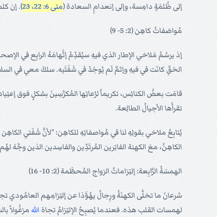
إلى ظُلمَةٍ دامِسة، وإلى إنعدامِ السعادة (
متى 6: 22، 23
). إن كلم
مُواصَفاتُ كاهِن (2: 5- 9)
إذ يرسُمُ مَلاخي الإطار الذي فيهِ سيُقدِّمُ إتَّهامَهُ الرابِع في الإصح
الحَقِّ كانَت في فيهِ وإثمٌ لَم يُوجَدْ في شَفَتَيه. سلكَ معي في السلام
قامَت بعضُ الكنائِس، تكريماً لرُعاتِها المُكرَّسِينَ بشكلٍ فوق 
تقرأَها الأجيالُ الطالِعة.
الكاهِنُ، معَ الكهنة الفاتِرين المُرتَدِّين والفاسِدين الذين وجَّهَ لهُم إتَّ
الهمسَةُ الرَّابِعة: إلتِزاماتُ الزواج المُحطَّمة (2: 10- 16)
سُرعانَ ما تخلَّى الكهنَةُ ورِجالُ يهُوَّذا عن إلتِزامِهم العامُودي تج
لهمسات القلب هذه. فعندما يُصبِحُ الإلتِزامُ تجاهَ
الله
مزغُولاً بالش