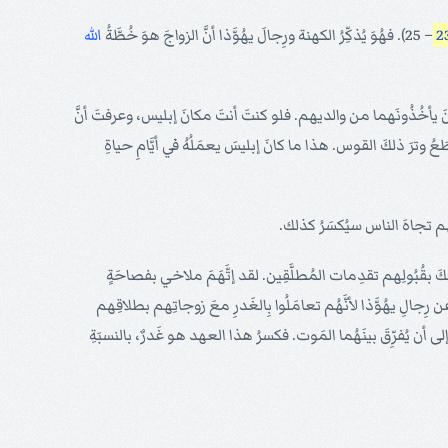
– 25). فهُوَ يُذكِّرُ الكهنة ورِجالَ يهُوَّذا أنَّ الزواجَ هوَ خُطَّةُ
الله
ينَ يأخُذُونَهما من والديهم. فلو كنتَ أنتَ مكانَ إبليس، وعرفتَ أنَّ
عُ وترَ ذلكَ القوس. هذا ما كانَ إبليسَ يعمَلُهُ في أيَّامِ حياةِ
امَهم تجاهَ الناس سيُكسَرُ كذلك.
لكَ بقُبُولِهم تقدِمات المُطلَّقِين. لقد إتَّهَمَ ملاخي بفصاحَةٍ
عن رِجالِ يهُوَّذا لأنَّهُم تعامَلُوا بِالغَدرِ معَ زوجاتِهم بطلاقِهم
إلى أن يُفرِّقَ بينَهُما المَوت. فكسرُ هذا العهد هو غَدرٌ، بالنسبَةِ