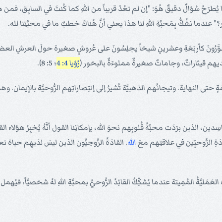
يُطرَحُ سُؤالٌ دقيقٌ هُوَ: "إن لم تعُدْ قريباً من اللهِ كما كُنتَ في السابِق، فمن 
عندما نشُكُّ بِمَحبَّةِ اللهِ لنا هذا يعني أنَّ هُناكَ خطبٌ ما في محبَّتِنا لله.
وَّرُونَ كأربَعَةِ وعشرينِ شيخاً يجلِسُونَ على عُروشٍ صغيرة حولَ العرشِ العظ
لديهم قيثاراتٌ، وجاماتٌ صغيرةٌ مملوءَةٌ بالبخور (
رُؤيا 4: 4
؛ 5: 8).
امَةٍ حتى النهاية. وتيجانُهم الذهبيَّة تُشيرُ إلى إنتِصاراتِهم الرُّوحيَّة بالإيمان. وه
فاسِدين، الذين برَدَت محبَّةُ قُلوبِهم نحوَ الله، بإمكانِنا القول أنَّهُ يُخبِرُ هؤلاء 
دَةِ الرُّوحيِّين في علاقتِهم معَ
الله
. القادَةُ الرُّوحِيُّون الذين ليسَ لدَيهِم حياة 
مَليَّةُ المُمِيتة عندما يُشكِّكُ القائِدُ الرُّوحيُّ بمحبَّةِ اللهِ لهُ شخصيَّاً، فيُه