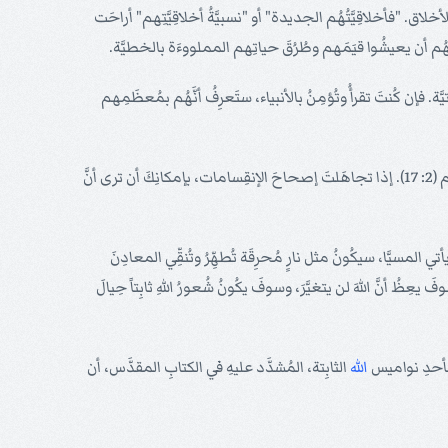
اق. "فأخلاقِيَّتُهُم الجديدة" أو "نسبيَّةُ أخلاقِيَّتِهم" أراحَت
هُم أن يعيشُوا قيَمَهم وطُرُقَ حياتِهم المملووءَة بالخطيَّة.
ّة. فإن كُنتَ تقرأُ وتُؤمِنُ بالأنبياء، ستَعرِفُ أنَّهُم بمُعظَمِهم
إتَّهَمَ ملاخي الكهنة وشعبَ يهُوَّذا بأنَّهُم كانُوا يُسمُّونَ الشرَّ خيراً، وأنَّ الأشرارَ يُرضُونَ الرَّب، وأنَّ اللهَ هُوَ غيرُ مُبَالٍ بالأخلاق، ولا يُعيرُها أيَّ إهتِمام (2: 17). إذا تجاهَلتَ إصحاحَ الإنقِسامات، بإمكانِكَ أن ترى أنَّ
عندَ ظُهُورِه." فعندما يأتي المسيَّا، سيكُونُ مثل نارٍ مُحرِقَة تُطهِّرُ وتُنقِّي المعادِنَ
له، وسوفَ يضَعُ الأُمُور في نِِصابِها في المدينَةِ المقدَّسة (3: 4، 5). عندما يأتي المسيَّا، سوفَ يعِظُ أنَّ اللهَ لن يتغيَّرَ، وسوفَ يكُونُ شُعورُ اللهِ ثابِتاً حِيالَ
الله
الثابِتة، المُشدَّد عليهِ في الكتابِ المقدَّس، أن