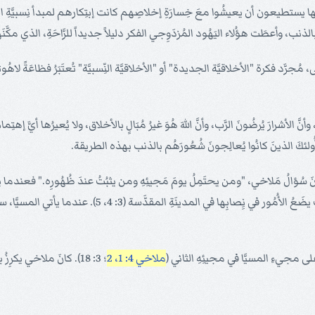
ها يستطيعون أن يعيشُوا معَ خِسارَةِ إخلاصِهم كانت إبتِكارهم لمبدأ نِسبيَّةِ الأخل
 وأعطَت هؤُلاء اليَهُود المُزدَوِجي الفكر دليلاً جديداً للرَّاحَةِ، الذي مكَّنَ
رَّد فكرة "الأخلاقيَّة الجديدة" أو "الأخلاقيَّة النِّسبيَّة" تُعتَبَرُ فظاعَةً لاهُوتيَ
 أُولئكَ الذينَ كانُوا يُعالِجونَ شُعُورَهُم بالذنب بهذه الطريقة.
، أشارَ ملاخي إلى مجيءِ المسيَّا في مجيئهِ الأوَّل (3: 1- 6). كانَ سُؤالُ مَلاخي، "ومن يحتَمِلُ يومَ مَجيئِهِ ومن يثبُتُ 
الثمينة؛ فهُوَ سيُنظِّفُ ثِيابَنا الوَسِخة، وسيُطهِّرُ خُدَّامَ ال
على مجيءِ المسيَّا في مجيئِهِ الثاني (
ملاخي 4: 1، 2
؛ 3: 18). كانَ ملاخي يكرِزُ بأحدِ نواميس