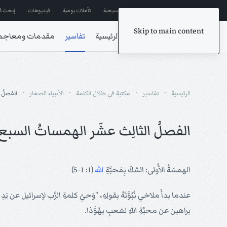
إشترك في المراسلات
ترانيم مسيحية
تأملات يومية
فيديوهات
إبحث ف
Skip to main content
الرئيسية
تفاسير
مقدمات ومعاجم
الرئيسية
تفاسير
مكتبة في ظلال الكلمة
الأنبياء الصغار
الفصلُ 
الفصلُ الثالِث عشَر الهمساتُ السبع
الهمسَةُ الأُولى: الشكّ بِمَحبَّةِ
الله
(1: 1-5)
عندما بدأَ ملاخي نُبُوَّتَهُ بقولِهِ، "وَحيُ كلمةِ الرَّب لإسرائيل عن يَ
براهين عن محبَّةِ اللهِ لشعبِ يهُوَّذا.