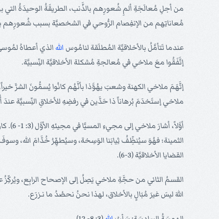
من أجلِ مُعالَجَةِ ألمِ شُعورِهم بالذَّنب، الطريقَةُ الوحيدَةُ التي ب
مُعاناتِهم من الإنفِصام الرُّوحي في الشخصيَّة بسبب شُعورِهم بالذنب،
عندما تَتأمَّلُ بالأخلاقيَّة المُطلَقة لنامُوس
الله
الذي أعطاهُ لمُوسى، مُج
إتَّفَقُوا معَ ملاخي في مُعالجةِ مُشكلة الأخلاقيَّة النِّسبيَّة.
ملاخي إستَخدَمَ بُرهاناً ذا حَدَّين في رفضِهِ للأخلاقِ النِّسبيَّة عندَ
أوَّلاً
القضايا الأخلاقيَّة (3-6).
القسمُ الثاني من حجَّةِ ملاخي يَصِلُ إلى الإصحاح الرابِع، ويُركِّزُ 
اللهَ ليسَ غيرَ مُبَالٍ بالأخلاق، لهذا نحنُ نحصُدُ ما نـزرَع.
الهمسَةُ السادِسَة: سَلْبُ
الله
(3: 8- 12)