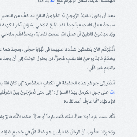
الهَمسَةُ الثالِثة: نَقضُ الإلتِزام معَ
الله
(1: 13)
بعدَ أن يكونَ القائِدُ الرُّوحِيُّ أو المُؤمِنُ التقيُّ قد كفَّ عن التع
سيجدُ عملَ اللهِ صعباً جِداً. لقد لمَّحَ مَلاخي بسُؤالٍ آخر للكهنة في هذ
ويُدمدِمُونَ قائِلينَ أن عملَ اللهِ صعبٌ للغاية، يتحدَّاهُم ملاخي بهذه
أُذَكِّرُكُم الآن بكلمتَين شدَّدنا عليهما في نُبُوَّةِ حَجَّي، ونجدُهما عب
يخدُمُ قائِدٌ روحيٌّ اللهَ بقَلبٍ مُجزَّأ، لن يطولَ الوقتُ إلى أن يجدَ 
بإلتزامٍ غير كُلِّي.
أنظُرْ إلى جوهَر هذه الحقيقة في الكتابِ المقدَّس: "إن كانَ اللهُ يعني أي
الله
على جبلِ الكرمل بهذا السؤال: "إلى متى تُعرِّجُونَ بينَ الفِرقَتَين؟
لاوُدكيَّة: "أنا عارِفٌ أعمالَكَ،K
أنَّكَ لستَ بارِداً ولا حارَّاً. ليتَكَ كُنتَ بارِداً أو حارَّاً. هكذا لأنَّكَ فاتِرٌ
ويُخبِرُنا يعقُوب أنَّ الرجُلَ ذا الرأيين هو مُتقَلقِلٌ في جَميعِ طُرُقِهِ