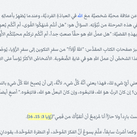
بيرِ عن علاقة محبَّة شخصيَّة معَ
الله
في العبادَةِ الفرديَّة، وعندما يُظهِرُ بأعمالِهِ أن
ه المرحلة من نُبُوَّتِه. السؤالُ هو: "هل أنتُم مُنهَكُوا القُوى، أم أنَّكُم يُعوِزُكُ
ِ القضيَّة: "هل عملُ اللهِ هو حقَّاً صعبٌ جداً، أم أنَّكُم تركتُم محبَّتَكُم الأُو
رَ صفحاتِ الكتابِ المقدَّس: "اللهُ أوَّلاً!" من سفرِ التكوين إلى سفرِ الرُّؤيا، يُوضَعُ
هذا الشخصُ أن عملَ اللهِ هو في غايةِ الصُّعُوبة. الأشخاصُ الأكثَرُ بُؤساً على الأرض 
َّ شيءٍ لكَ، فهذا يعني أنَّهُ كُلُّ شيء. لأنَّهُ، إلى أن يُصبِحَ اللهُ كُلَّ شيءٍ بال
 إن كانَ الربُّ هوَ الله، فاتبعُوه، وإن كانَ البعلُ هو الله، فاتبَعُوه." أصغِ أيضاً
 ولستَ بارِداً ولا حارَّاً أنا مُزمِعٌ أن أتقيَّأَكَ من فَمِي"(
رُؤيا 3: 15، 16
).
. وكما أشرتُ سابِقاً، علَّمَ يسوعُ أنَّ الفكرَ المُوحَّد، أو النظرة المُوحَّدة، يقودانِ 