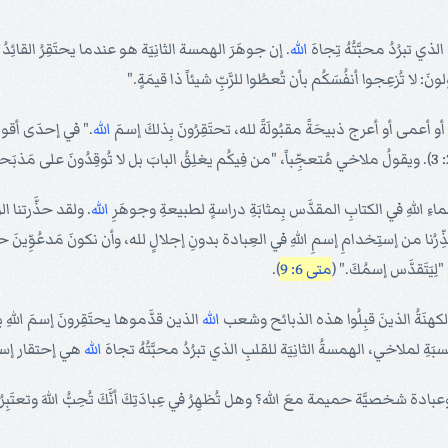
لذي تبرُدُ محبَّتُهُ تِجاهَ
الله
. إن جوهَرَ الهمسة الثانِيَة هو عندما يحتَقِرُ القائِدُ ا
: لا تُزعِجوا أنفُسَكُم بأن تُعطُوا للرَّبِّ شيئاً ذا قيمَةٍ."
أعمى أو أعرج ذبيحَةً مقبُولَةً لله، تحتَقِرُونَ بِذلكَ إسمَ
الله
." في إحدَى أقوى ر
لأسماءِ اللهِ في الكتابِ المقدَّس بِمثابَةِ دراسةٍ لطبيعةِ وجوهَرِ
الله
. ولقد حذَّرتنا ال
ا من إستِخدامِ إسمِ اللهِ في العِبادة بدونِ إجلالٍ لله، وأن نكونَ مَدعُوِّينَ حس
لِيَتَقدَّس إسمُكَ." (
متى 6: 9
).
 الكهنَةُ الذينَ قبِلُوا هذه الذبائح وشعب
الله
الذين قدَّموها يحتَقِرونَ إسمَ اللهِ بذل
لنسبَةِ لملاخي، الهمسةُ الثانِيَة للقلبِ الذي تبرُدُ محبَّتُهُ تجاهَ
الله
هي إحتقار إ
خصيَّة حميمة معَ الله؟ وهل تُظهِرُ في عِبادَتِكَ أنَّكَ تُحِبُّ اللهَ وتعتَبِرُهُ