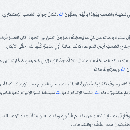
لكهنة ولشعبِ يهُوَّذا بأنَّهُم يسلُبُونَ
الله
. فكانَ جوابُ الشعب الإستنكاري، "متى
رة بالمائة من كُلِّ ما يُحصِّلُهُ المُؤمِنُ التقيُّ في الحياة. كانَ العُشرُ فُرصَةً ل
حَ الشعبُ أرضَ الموعِد، كانَت غنائمُ أوَّلِ مدينَةٍ كُلُّها لله، حتَّى الأبكار.
عرَّفَ داوُد الذبيحَةَ عندما قالَ: "لا أُصعِدُ للرَّبِ إلهي مُحرَقاتٍ مَجَّانِيَّة." 
نَ
الله
ويسرُقُونَهُ ما لهُ.
الله، وسوفَ تُقدِّرُونَ خُطورَةَ التطوَّر التدريجيّ السريع نحوَ الإرتِداد، كما أبرزَه
تِزامٌ مكسُورٌ تجاهَ
الله
. فكسرُ الإلتزام نحوَ
الله
سيتبَعُهُ كسرُ الإلتِزام نحوَ الناس؛ و
أن يمتَنِعَ الشعبُ عن تقديمِ عُشُورِهِ وتقدِماتِه. وبما أنَّ هذه الهمسة السادِسة تأ
َ يَختَلِسُونَ هذه العُشُور والتقدِمات.