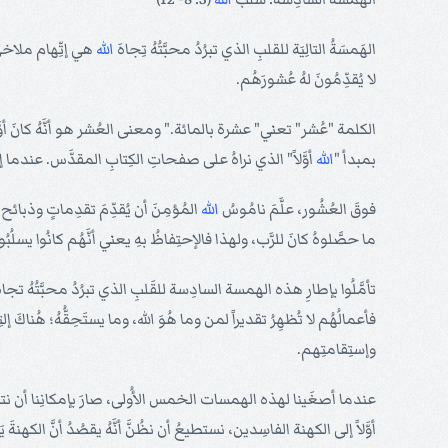
الهَمسَةُ التالِيَة للقلبِ الذي تبرُدُ محبَّتُهُ تِجاهَ
الله
هي إتِّهام ملاخي ل
لا يُقدِّمُونَ لهُ عُشورَهُم.
الكلمة "عُشر" تعني" عشرة بالمائة." ومعنى العُشر هو أنَّهُ كانَ أوَّل عش
بمبدأ "
الله
أوَّلاً" الذي نراهُ على صفحاتِ الكِتابِ المقدَّس. عندما إجتا
فوقَ العُشُور، علَّمَ نامُوسُ
الله
المُؤمِنَ أن يُقدِّمَ تقدِماتٍ وذبائح. 
ما حصَّلوهُ كانَ للرَّب، ولهذا فالإحتِفاظُ بهِ يعني أنَّهُم كانُوا يسلُبُو
تأمَّلُوا بإطارِ هذه الهمسة السادِسة للقَلبِ الذي تبرُدُ محبَّتُهُ تجاهَ 
فأعمالُهُم لا تُظهِرُ تقديراً لمن وما هُوَ الله، وما يستَحِقُّهُ؛ هُناكَ إل
وإستِقامتِهم.
عندما أصغَينا لهذه الهمسات الخمس الأُولى، صارَ بإمكانِنا أن نتوقَّعَ 
أوَّلاً إلى الكهنة الفاسِدين، نستطيعُ أن نظُنَّ أنَّهُ يقصُدُ أنَّ الكهنة