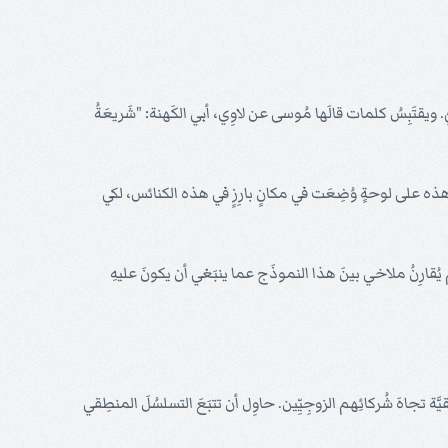
ويقتَبِسُ كلمات قالَها مُوسى عن لاوِي، أبي الكَهنة: "شَريعَةُ
هذه على لوحةٍ وُضِعَت في مكانٍ بارِزٍ في هذه الكنائس، لكي
قولِهِ لنا في مُواصفاتِهِ للكاهِن: "لأنَّ شَفَتي الكاهِن تَحفَظانِ مَعرِفَةً ومن فَمِهِ يطلُبُونَ الشَّرِيعَةَ لأنَّهُ رَسُولُ رَبِّ الجُنُود" (2: 7). ثُمَّ يُقارِنُ ملاخي بينَ هذا النموذَج عما ينبَغي أن يكونَ عليهِ
يَّة تجاهَ شُركائِهم الزوجِيِّين. حاوِل أن تتبَعَ التسلسُلَ المنطِقي