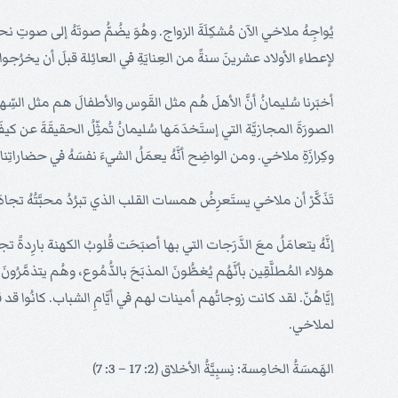
يُواجِهُ ملاخي الآن مُشكِلَةَ الزواج. وهُوَ يضُمُّ صوتَهُ إلى صوتِ
لإعطاءِ الأولاد عشرينَ سنةً من العِنايَةِ في العائِلة قبلَ أن يخرُجوا إلى 
أخبَرنا سُليمانُ أنَّ الأهلَ هُم مثل القَوس والأطفالَ هم مثل السِّهام
الصورَةَ المجازيَّة التي إستَخدَمَها سُليمانُ تُمثِّلُ الحقيقَةَ عن كيف
وكِرازَةِ ملاخي. ومن الواضِح أنَّهُ يعمَلُ الشيءَ نفسَهُ في حضاراتِنا 
تَذَكَّرْ أن ملاخي يستَعرِضُ همسات القلب الذي تبرُدُ محبَّتُهُ تجاه
إنَّهُ يتعامَلُ معَ الدَّرَجات التي بها أصبَحَت قُلوبُ الكهنة بارِدةً ت
هؤلاء المُطلَّقِين بأنَّهُم يُغطُّونَ المذبَحَ بالدُّمُوع، وهُم يتذمَّرُون
إيَّاهُنّ. لقد كانت زوجاتُهم أمينات لهم في أيَّامِ الشباب. كانُوا ق
لملاخي.
الهَمسَةُ الخامِسة: نِسبِيَّةُ الأخلاق (2: 17 – 3: 7)