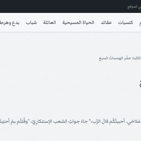
ي الموقع
كنسيات
عقائد
الحياة المسيحية
العائلة
شباب
بدع وهرط
الثالِث عشَر الهمساتُ السبع
دِ مَلاخي. أحببتُكُم قالَ الرَّب،" جاءَ جوابُ الشعب الإستنكارِيّ، "وقُلتُم بمَ أحبَب