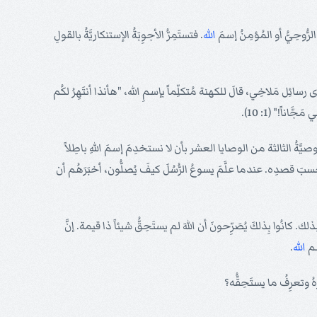
لرُّوحِيُّ أو المُؤمِنُ إسمَ
الله
. فتستَمِرُّ الأجوِبَةُ الإستنكاريَّةُ بالقولِ
سائِل مَلاخِي، قالَ للكهنة مُتكلِّماً بإسمِ الله، "هأنذا أنتَهِرُ لكُم
وصيَّةُ الثالثة من الوصايا العشر بأن لا نستخدِمَ إسمَ اللهِ باطِلاً
بَ قصدِه. عندما علَّمَ يسوعُ الرُّسُلَ كيفَ يُصلُّون، أخبَرَهُم أن
ك. كانُوا بِذلكَ يُصَرِّحونَ أن اللهَ لم يستَحِقُّ شيئاً ذا قيمة. إنَّ
سم
الله
.
 وتعرِفُ ما يستَحِقُّه؟