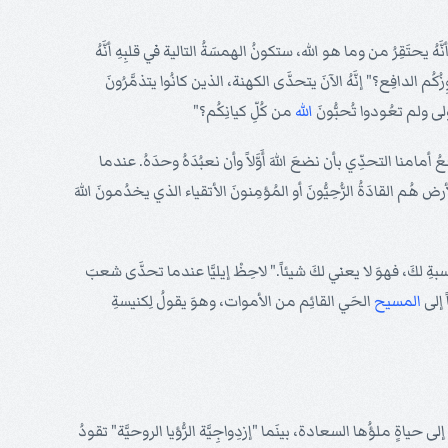
َّهُ يحتَقِرُ من وما هو الله، ستكونُ الهمسَةُ التالية في قلبِهِ أنَّهُ
م الدافِع؟" إنَّهُ الآنَ يتحدَّى الكهنة، الذين كانُوا يتذمَّرُونَ
لى ولم تعُودوا تُحبُّونَ
الله
من كُلِّ كيانِكُم؟"
 أمامنا التحدِّي بأن نضعَ اللهَ أَوَّلاً وأن نعبُدَهُ وحدَهُ. عندما
هُم القادَةُ الرُّحِيُّونَ أو المُؤمِنونَ الأتقياء الذي يخدُمونَ اللهَ
نسبةِ لكَ، فهوَ لا يعني لكَ شيئاً." لاحِظْ إيليَّا عندما تحدَّى شعبَ
 إلى
المسيح
الحَي القائِم من الأموات، وهوَ يقولُ لِكنيسةِ
إلى حياةٍ ملؤُها السعادة، بينَما "إزدِواجِيَّة الرُّؤيا الروحيَّة" تقودُ