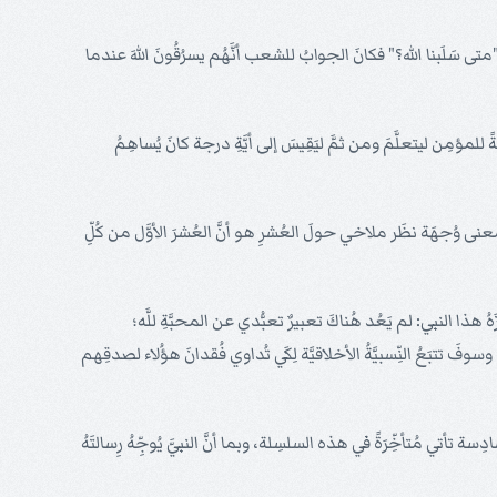
 سَلَبنا الله؟" فكانَ الجوابُ للشعب أنَّهُم يسرُقُونَ اللهَ عندما
لمؤمِن ليتعلَّمَ ومن ثمَّ ليَقِيسَ إلى أيَّةِ درجة كانَ يُساهِمُ
إن معنى وُجهَة نظَر ملاخي حولَ العُشرِ هو أنَّ العُشرَ الأوَّل من كُلِّ
ُ هذا النبي: لم يَعُد هُناكَ تعبيرٌ تعبُّدي عن المحبَّةِ للَّه؛
سوفَ تتبَعُ النِّسبيَّةُ الأخلاقيَّة لِكَي تُداوي فُقدانَ هؤُلاء لصدقِهم
تي مُتأخِّرَةً في هذه السلسِلة، وبما أنَّ النبيَّ يُوجِّهُ رِسالتَهُ