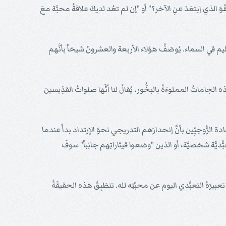
هُوَ الذي إبتعَدَ عنِ الآخر؟" أو "إن لم تعُد لديكَ علاقةُ محبَّة معَ
يم في السماء. يُوصَفُ هؤلاء الأربعة والعشرونَ شيخاً بأنَّهم
ذه الجاماتُ المملوءَةُ بالبخُّور، يُقالُ لنا أنَّها صلواتُ القدِّيسين
القادة الرُّوحِيِّين بأنَّ إنحدارَهم التدريجي نحوَ الإرتداد بدأَ عندما
تعبُّديَّة شخصيَّة، أو الذين "وضعوا قيثاراتِهم جانِباً" سوفَ
مل تعبيرَهُ التعبُّدي اليوم عن محبَّتِه لله. تنطَبِقُ هذه الحقيقَةُ