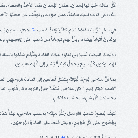
كُلُّ علاقة حُبّ لها بُعدان. هذان البُعدان هُما الأخذُ والعَطاء. هُنا 
الله، التي كانت لديكَ سابقاً، فمن هوَ الذي توقَّفَ عن محبَّةِ الآخر؟" 
في سفرِ الرُّؤيا، القادَة الذي كانُوا رُعاةَ شعبِ
الله
لآلافِ السنين يُص
يرتَدونَ أثواباً بيضاء، وبأنَّ لهم تيجاناً من ذهب على رُؤوسِهم، و
الأثوابُ البيضاء تُشيرُ إلى نقاوَةِ هؤلاء القادَة وأنَّهُم سَلَكُوا باستق
لهُم. وكون كُلِّ شيخٍ يحمِلُ قيثارَةً يُشيرُ إلى أنَّهُم عابِدون.
بما أنَّ ملاخي يُوجِّهُ نُبُوَّتَهُ بِشكلٍ أساسيّ إلى القادة الروحيِّين ال
"فقدوا قيثاراتِهم." كانَ ملاخي مُثَقَّلاً حِيالَ البُرودَةِ في قُلوبِ القا
يخسرُونَ كُلَّ شيء، بحسَبِ ملاخي.
كيفَ يُصبِحُ شعبُ اللهِ مثل جُثَّةٍ ميِّتَة؟ بحَسَب ملاخي، تبدَأُ هذه العَ
بِوُضُوح على كُلِّ مُؤمِنٍ، وليسَ فقط على القادَةِ الرُّوحيِّين.
الهمسَةُ الثانِيَة: إحتِقار إسمَ
الله
(1: 6- 2: 4)