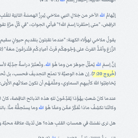
إتِّهامُ
الله
الآخر من خِلالِ النبي ملاخي يُبرِزُ الهمسَةَ الثانِيَة للقَلبِ ا
الرافِض، "متى إحتَقرنا إسمَ الله؟" فيأتي الجوابُ، "في كُلِّ مرَّةٍ تقولونَ
يقولُ ملاخي لهؤُلاء الكهنة: "عندما تقبَلونَ بتقديمِ حيوانٍ سقيم أو 
الزَّرَعَ وأمُدُّ الفرثَ على وُجُوهِكُم فَرثَ أعيادِكُم فتُنـزعُونَ معَهُ" (2: 3). ويقولُ ملاخي مُتعجِّباً، "من فِيكُم يغلِقُ البابَ بل لا تُوقِدُونَ على مَذبَحي مَجَّاناً!" (1: 10).
إنَّ إسمَ
الله
يُمثِّلُ جوهَرَ من وما هُوَ
الله
. وتُعتَبَرُ دراسةٌ جدِّيَّة 
(
خُروج 20: 7
). إن هذه الوصيَّة لا تمنَع التجديفَ فحسب، بل تُحذِّرُن
يُخاطِبُوا اللهَ كأبيهِم السماوي، وعلَّمَهُم أن تكونَ صلاتُهم الأُولى: "
عندما كانَ شعبُ يهُوَّذا يُقدِّمُونَ للهِ هذه الذبائح الناقِصَة، كانَ
وكالَتَنا تكشِفُ ماذا نُفكِّرُ عمَّن وعمَّا هُوَ
الله
وما يستَحِقُّهُ منَّا. با
هل ترى نفسَكَ في همساتِ القلبِ هذه؟ هل لَدَيكَ علاقة محبَّة وعبادة ش