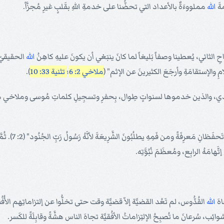
ةَ
الله
مملووءَةٌ بالأعداد التي تحضُّنا على خدمةِ اللهِ بقَلبٍ غيرِ مُجزَّأ.
احِ الثاني، يُعطينا وصفاً بَليغاً لما كانَ ينبَغي أن يكونَ عليهِ كاهِنُ
الله
الحقيقيّ. 
ِ والإستقامَةِ وأرجَعَ الكثيرينَ عن الإثم" (
ملاخي 2: 6
؛
تثنية 33: 10
).
إعتِيادي، والذين خدموها لسنواتٍ طِوال، بِحفرِ وتسجِيلِ كلماتِ مُوسى وملاخي 
يُتابِعُ ملاخي ب
هامَهُ الرابِع، ومُعظَمَ نُبُوَّتِه.
اهَ
الله
القُدُّوس، لم تَعُد القضيَّة إلاّ قضيَّة وقت حتى تخلُّوا عن إلتزاماتِهم الأُفُق
وائِب، سُرعانَ ما تُصبِحُ الإلتِزاماتُ الأفُقيَّة تجاهَ الناس هشَّةً وقابِلَةً للكَسر.