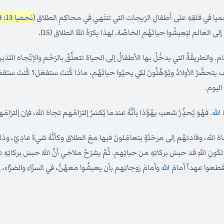
 نحميا في قلقِهِ على أطفالِ الزيجات التي تنتَهي في محاكِمِ الطلاق (
نحميا 13: 23
العالم ليَعِيشُوا حياتَهُم الخاصَّة. لهذا يكرَهُ اللهُ الطلاق (15).
. والطريقَةُ التي يدخُلُ بها الأطفالُ إلى الحياة تتعلَّقُ بالزخَم والإتِّجاه اللذ
َ يتحضَّرُ الأولادُ ويُؤهَّلُونَ لكي يحيُوا حياتَهُم، ماذا كُنتَ ستفعَل؟ كُنتَ ستقطَ
اليوم.
َ
الله
. فهُوَ يُحذِّرُ شعبَ يهُوَّذا بأنَّهُ عندما يُكسَرُ إلتزامُهم تجاهَ الله، فإن إلتز
جاهَ الله، وقادتهُم إلى مرحَلَةٍ يتعامَلونَ فيها معَ الطلاق وكأنَّهُ شيءٌ عادِيّ، وذ
َ لكَونِ اللهِ قد حبسَ بركاتِهِ من حياتِهم. ثُمَّ يشرَحُ ملاخي أنَّ اللهَ حبسَ بركاتِهِ 
د قطعوا عهداً أمامَ
الله
وأمامَ زوجاتِهم بأن يعيشُوا معهُنَّ، في السرَّاءِ والضرَّاء، 