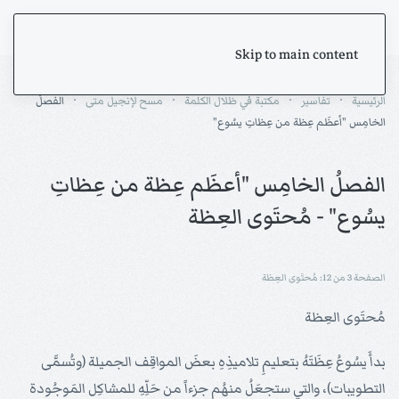
Skip to main content
الرئيسية
تفاسير
مكتبة في ظلال الكلمة
مسح لإنجيل متى
الفصلُ
الخامِس "أعظَم عِظة من عِظاتِ يسُوع"
الفصلُ الخامِس "أعظَم عِظة من عِظاتِ
يسُوع" - مُحتَوى العِظة
الصفحة 3 من 12: مُحتَوى العِظة
مُحتَوى العِظة
بدأَ يسُوعُ عِظَتَهُ بتعليمِ تلاميذِهِ بعضَ المواقِف الجميلة (وتُسمَّى
التطويبات)، والتي ستجعَلُ منهُم جزءاً من حَلِّهِ للمشاكِل المَوجُودة