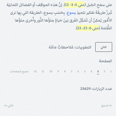
على سفحِ الجَبل (
متى 5: 3- 12
). إنَّ هذه المواقِف أو الفضائل الثمانِيَة
تُبرزُ طريقَةَ تفكير تلميذِ
يسوع
. بِحَسَبِ يسوع، الطريقة التي بِها نرى
الأُمُور يُمكِنُ أن تُشكِّلَ الفَرق بَينَ حَياةٍ مِلؤُها النُّور وأُخرى ملؤُها
الظُّلمة (
متى 6: 22، 23
).
التطويبات: مُلاحظاتٌ عامَّة
التالي
الصفحة
1
2
3
4
5
6
7
8
9
10
11
12
جميع الصفحات
عدد الزيارات: 23629
السابق
التالي