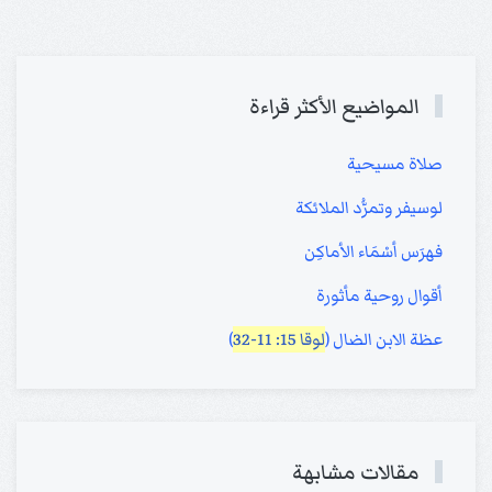
المواضيع الأكثر قراءة
صلاة مسيحية
لوسيفر وتمرُّد الملائكة
فهرَس أسْمَاء الأماكِن
أقوال روحية مأثورة
عظة الابن الضال (
لوقا 15: 11-32
)
مقالات مشابهة