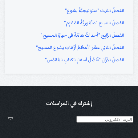
الفصلُ الثالِث "ستراتيجيَّةُ يسُوع"
الفصلُ التاسِع "مأمُوريَّةُ المُلتَزِم"
الفصلُ الرَّابِع "أحداثٌ هامَّةٌ في حياةِ المسيح"
الفصلُ الثانِي عشَر "أعظَمُ أزَمَاتِ يسُوع المسيح"
الفصلُ الأوَّل "أفضَلُ أسفارِ الكتابِ المُقدَّس"
إشترك في المراسلات