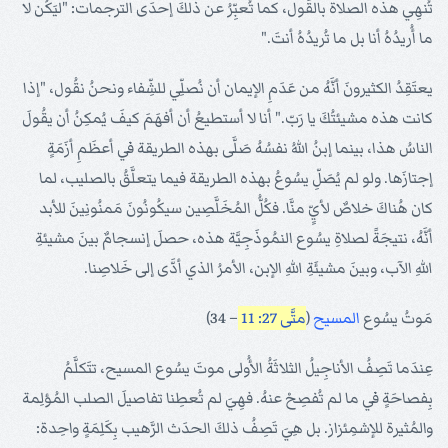
تُنهِي هذه الصلاة بالقَول، كما تُعبِّرُ عن ذلكَ إحدَى الترجمات: "ليَكُن لا
ما أُريدُهُ أنا بل ما تُريدُهُ أنتَ."
يعتَقِدُ الكثيرونَ أنَّهُ من عَدَمِ الإيمان أن نُصلِّي للشِّفاء ونحنُ نقُول، "إذا
كانت هذه مشيئتُكَ يا رَبّ." أنا لا أستطيعُ أن أفهَمَ كيفَ يُمكِنُ أن يقُولَ
الناسُ هذا، بينما إبنُ اللهُ نفسُهُ صَلَّى بهذه الطريقة في أعظَمِ أزَمَةٍ
إجتازَها. ولو لم يُصَلِّ يسُوعُ بهذه الطريقة فيما يتعلَّقُ بالصليب، لما
كان هُناكَ خلاصٌ لأيٍّ منَّا. فكُلُّ المُخَلَّصِين سيكُونُونَ مَمنُونِينَ للأبد
أنَّهُ، نتيجَةً لصلاةِ يسُوع النمُوذَجِيَّة هذه، حصلَ إنسجامٌ بينَ مشيئةِ
اللهِ الآب، وبينَ مشيئَةِ اللهِ الإبن، الأمرُ الذي أدَّى إلى خَلاصِنا.
مَوتُ يسُوع
المسيح
(
متَّى 27: 11
– 34)
عِندَما تَصِفُ الأناجِيلُ الثلاثَةُ الأُولى موتَ يسُوع المسيح، تتَكلَّمُ
بِفصاحَةٍ في ما لم تُفصِحْ عنهُ. فهِيَ لم تُعطِنا تفاصيلَ الصلب المُؤلِمة
والمُثيرة للإشمِئزاز. بل هِيَ تَصِفُ ذلكَ الحدَث الرَّهيب بِكَلِمَةٍ واحِدة: