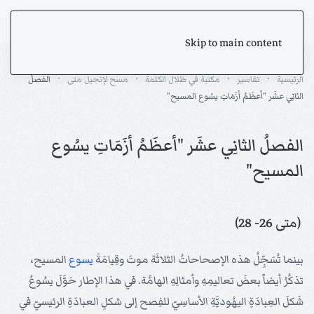
Skip to main content
الرئيسية
تفاسير
مكتبة في ظلال الكلمة
مسح لإنجيل متى
الفصلُ
الثانِي عشَر "أعظَمُ أزَمَاتِ يسُوع المسيح"
الفصلُ الثانِي عشَر "أعظَمُ أزَمَاتِ يسُوع
المسيح"
(متى 26- 28)
بينما تُسَجِّلُ هذه الإصحاحاتُ الثلاثَة موتَ وقِيامَةَ
يسوع
المسيح،
تذكُرُ أيضاً بعضَ تعاليمِهِ وأمثالِهِ الهامَّة. في هذا الإطار حَوَّلَ يسُوعُ
شَكلَ العِبادَةِ اليهُوديَّةِ الأساسِيّ للفِصح إلى شكلِ العبادَةِ الرئيسيّ في