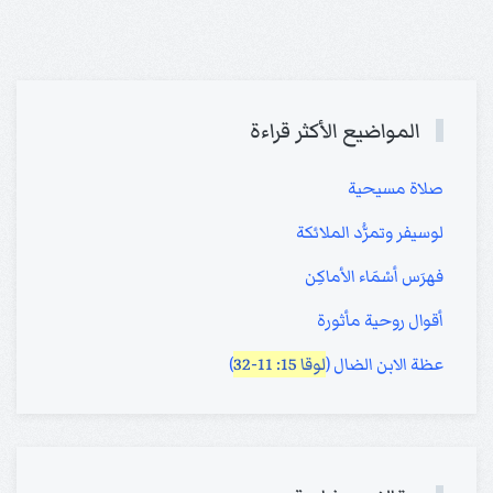
المواضيع الأكثر قراءة
صلاة مسيحية
لوسيفر وتمرُّد الملائكة
فهرَس أسْمَاء الأماكِن
أقوال روحية مأثورة
عظة الابن الضال (
لوقا 15: 11-32
)