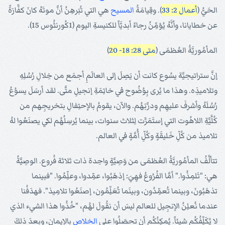
الحَيُّ (
أعمال 2: 33
). وقِيامَةُ
المسيح
هي التي تُبَرهِنُ أنَّ موتَهُ كانَ كفَّارَةً
عن خطايانا، وأنَّهُ يُؤمِّنُ رجاءً أبديَّاً للكنيسةِ اليوم (1كُورنثُوس 15).
المأمُوريَّةُ العُظمَى (
متى 28: 18- 20
)
إنَّ ستراتيجيَّة يسُوع كانت أن يَصِلَ إلى العالَمِ أجمَع من خِلالِ رُسُلِهِ
وتلاميذِه. وهذا ما يُرى بِوُضُوح في خاتِمَةِ إنجيلِ متَّى. لقد أرسَلَ يسوُعُ
رُسُلَهُ وأشرفَ عليهِم ودرَّبَهُم. والآن، يقومُ بالإحتِفالِ بتخريجِهم من
كُلَّيَّةِ اللاهُوت التي إستَمَرَّت لِثلاث سنوات، بينما يُرسِلُهُم لكي يصنَعُوا لهُ
تلاميذ من كُلِّ خَليقَةٍ وكُلِّ أُمَّةٍ في العالم.
تتألَّفُ المأمُوريَّةُ العُظمَى من وَصِيَّةٍ واحِدة ذات ثلاثة فُروع. الوصِيَّةُ
هي: "تَلمِذُوا." أمَّا الفُرُوعُ فهِيَ: إذهَبُوا، عمِّدوا، وعلِّمُوا. "فبينما
تذهَبُونَ، وبينما تُعمِّدُون، وبينَما تُعَلِّمُون، إصنَعُوا تلامِيذ". فهدَفُنا
عندما نُعلِنُ الإنجِيل للعالم ليسَ أن نقُولَ لهُم، "خُذُوا هذا الشيء الذي
لا يُكَلِّفُكُم شيئاً. يُمكِنُكُم أن تحصَلُوا على
الخلاص
بالإيمان، وبعدَ ذلكَ