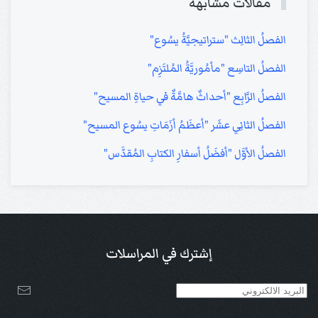
مقالات مشابهة
الفصلُ الثالِث "ستراتيجيَّةُ يسُوع"
الفصلُ التاسِع "مأمُوريَّةُ المُلتَزِم"
الفصلُ الرَّابِع "أحداثٌ هامَّةٌ في حياةِ المسيح"
الفصلُ الثانِي عشَر "أعظَمُ أزَمَاتِ يسُوع المسيح"
الفصلُ الأوَّل "أفضَلُ أسفارِ الكتابِ المُقدَّس"
إشترك في المراسلات