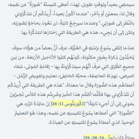
سيمضِي بعيداً ولِوقتٍ طَويل. لِهذا، أعطَى كنيستَهُ "صُورَةً" عن نفسِهِ،
وقالَ لنا، بمعنَىً أو بِآخَر، "عندما أكُونُ بَعيداً، أُريدُكُم أن تتذكَّرُوني
بالنَّظَرِ إلى صُورَتي." وعندما سيرجِعُ ثانِيَةً، لن نَعُودَ بحاجَةٍ لِصُورَتِه،
ولكن إلى أن يَجِيء، هذه هي الطريقة التي إختارَها لنتذكَّرَهُ بها.
عندَما إلتَقى يسُوعُ برُسُلِهِ في العُلِّيَّة، عرفَ أنَّ بعضاً من هؤُلاء سوفَ
يُخلِّدُونَ ذِكراهُ بِصُوَرٍ مكتُوبَة، كَونَهُم كتبُوا الأناجيل الأربَعَة. من بَينِ
جميعِ الطُّرُق التي عرفَ أنَّهُم سيتذكَّرُونَهُ بِها – إقامَةِ المَوتَى، شفاء
المرضى، تهدِئة العاصِفة، محبَّة الخاطِئ، تعليم وتفويضِ الرُّسُل –
أعطاهُم هذه الصُّورَة وقالَ ما معناهُ، "هذه هي الطريقة التي أُريدُكُم
أن تَتَذكَّرُوني بها! فكُلَّما أكلتُم هذا الخُبز وشَرِبتُم هذه الكأس تُخِبرُونَ
بمَوتي إلى أن أجيءَ ثانِيَةً!" (
1كُورنثُوس 11: 26
) إنَ مائِدَةَ الرَّبّ هي
"الصُّورَة" التي أعطاها يسُوعُ لكنيستِهِ عن نفسِه، وهذا هُوَ التعليمُ
الوحيدُ الذي أعطاهُ يسُوعُ لكنيستِهِ عن العِبادَة.
صلاةُ الرَّبّ (
متَّى 26: 38، 39
)