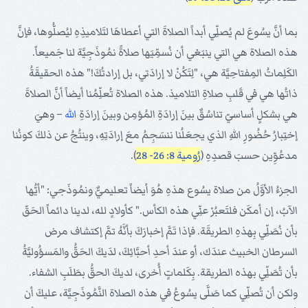
بما أنَّ يسُوعَ لم يُصلِّي أبداً الصلاةَ التي أعطاهَا لتَلاميذِهِ ليُصلُّوها، فإنَّ
هذه الصلاة هي التي ينبَغي أن نُسمِّيَها صلاةً نمُوذَجِيَّة لنا جَميعاً.
الكَلِماتُ المِفتاحِيَّة هي، "لِتَكُنْ لا إرادَتي، بل إرادتُكَ!" هذه الحقيقَةُ
ذاتُها هي في قَلبِ صلاةِ التلاميذ. هذه الصلاة تُعلِّمُنا أيضاً أنَّ الصلاةَ
هي بشكلٍ أساسيّ تناسُقٌ بينَ إرادَةِ المُؤمِن وبينَ إرادَةِ
الله
– وهيَ
إختِبارُ حُضُورِ اللهِ الذي يجعَلُنا ننسَجِمُ معَ إرادَتِهِ، وينتُجُ عن ذلكَ كونُنا
مدعُوِّين حسبَ قصدِهِ (
رُومية 8: 26- 28
).
الجزءُ الأوَّلُ من صلاة يسُوع هذهِ هُوَ أيضاً تعليميٌّ ونمُوذَجي: "أيُّها
الآبُ، إن أمكَن فلتَعبُرْ عنِّي هذه الكأس." كأولادٍ لله، لدينا دائماً الحَقّ
بأن نُصَلِّي بِهذهِ الطريقَة. فإذا تَمَّ إخبارَكَ بأنَّهُ تمَّ إكتشاف مرض
السرطان الخبيث عندَك، أو عندَ أحدِ أحبَّائِكَ، لدَيكَ الحَقُّ والمَسؤُوليَّةُ
بأن تُصَلِّي بهذه الطريقة. بِكَلماتٍ أُخرى، لديكَ الحقُّ بطَلَبِ الشفاء.
ولكن أن تُصلِّي كما صَلَّى يسُوعُ في هذه الصلاة النَّمُوذَجِيَّة، عليكَ أن