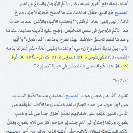
أعلاه، ومقاطِع أُخرى غيرَها، كانَ الألَمُ الرُّوحِيُّ والنـزاعُ في نفسِ
المسيح
هُوَ الذي حقَّقَ خلاصَنا. عندما أصبَحَ خَطِيَّةً لأجلِنا، صرخَ
قائلاً،"إلهي إلهي لماذا تَركَتني؟" بحَسَبِ الأنبِياءِ والرُّسُل، عندما حَدَثَ
هذا الألَمُ الرُّوحِيُّ في نفسِ المُخَلِّص، وُضِعَ عليهِ تأديبُ سلامِنا. عندها
وعندها فقط تحقَّقَ خلاصُنا. لهذا صَرخَ بعدَها، "قد أُكمِل،" و"أيُّها
الآب، بينَ يَديكَ أستَودِعُ رُوحي،" وعندما إنتَهى ألمُهُ ختَمَ غُفرانَنا بدَمِهِ
(إشعياء 53؛
2كُورنثُوس 5: 21
؛
1بطرُس 2: 21- 25
؛
يُوحنَّا 19: 30
؛
لُوقا
23: 46
). هذا هُو المعنى المُتَضمَّن في عِبارَة "صَلَبُوهُ."
"صَلَبُوهُ"
نقتَرِبُ أكثَر من معنى موت
المسيح
الحقيقيّ عندما نضَعُ التشديد
على آخِِرِ حرفٍ من هذه العِبارَة. لقد صَلَبت رُوما الآلاف المُؤلَّفة من
النَّاس، الذين عُلِّقُوا على صُلبانِهم لمُدَّةٍ أطوَل جداً من مُدَّةِ صَلبِ
يسُوع، ولربَّما إجتازُوا في آلامٍ جَسَدِيَّةٍ مُبَرِّحَةٍ أكثَرَ من آلامِ يسُوع. ولكنَّ
الآلامَ المأسَاوِيَّة لهؤلاء الآلاف، حتَّى أُولئكَ الذين ماتُوا من أجلِ المَسيح