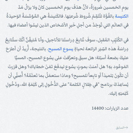
يومِ الخمسين ضَرورَةً، لأنَّ هدَفَ يوم الخمسين كانَ ولا يزالُ مَدّ
الكنيسة
بالقُوَّة لتُتَمِّمَ شُروطَ شُرعتِها. فالكَنيسَةُ هي المُؤسَّسَةُ الوَحيدَةُ
في العالَم التي تُوجَدُ من أجلِ خَيرِ الأشخاص الذين ليسُوا أعضاءَ فيها.
في الكُتَيِّبِ المُقبِل، سوفَ نُتابِعُ دِراستَنا للأناجيل، وأنا مُتيقِّنٌ أنَّكَ ستُتابِعُ
دِراسَةَ هذه السِّيَر الرائعة لحياةِ
يسوع
المسيح
. بالنتيجة، أُريدُ أن أطرَحَ
عليكَ بضعةَ أسئِلة: هل سبقَ وتعرَّفتَ على يسُوع المسيح، المسيَّا
المَوعُود بهِ؟ هل آمنتَ بموتِِ يسُوع ليدفَعَ ثمَنَ خطاياك؟ وهل قرَرتَ
أن تكُونَ تِلميذاً أو تابِعاً للمسيح؟ وماذا ستعمَلُ بما تَعلَمُهُ؟ أُصلِّي أن
يُساعِدَكَ برنامج "في ظِلالِِ الكلمة" على الدُّخُولِ إلى كَلِمَةِ الله، ودُخُولِ
كَلِمتِهِ إليك.
عدد الزيارات: 14400
السابق