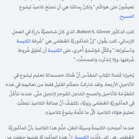
تعيشُونَ على هواكُم." ولكنَّ رِسالتَنا هي أن نصنَعَ تلاميذَ ليسُوع
المسيح
.
كتبَ الدكتُور Robert S. Glover، الذي كانَ شخصيَّةً بارِزَة في العملِ
الإرسالي، كتبَ يقُول: "إنَّ المأمُوريَّةَ العُظمَى هي "شُرعَة
الكنيسة
ودُستُورُها." وكَكُلِّ مُؤسَّسَةٍ أُخرى، على
الكنيسة
أن تُطبِّقَ شُروطَ
شُرعَتِها، وإلا إندَثَرت واضمحلَّت."
يُخبِرُنا عُلماءُ الكِتابِ المقدَّس أنَّ هُناكَ خمسمائة تعليم ليسُوع في
الأناجيلِ الأربَعة. ولقد شاركتُ معكُم القليلَ فقط من تعاليمِهِ في هذه
المُقدِّمَة للأناجيل والمسح الشامِل المُوجز لإنجيلِ متَّى. عندما نتأمَّلُ
في المأمُوريَّةِ العُظمَى بِرَويَّة، نكتَشِفُ أنَّ صِناعَةَ التلاميذ تتطلَّبُ
تعليمَ هؤلاء التلاميذ كُلَّ ما عَلَّمَهُ يسُوعُ لتلاميذِهِ.
عندما أصبَحَتِ الكنيسَةُ وسيلَةَ النقل، علَّمَ هذا التلاميذ بأنَّ المأمُوريَّةَ
العُظمى هي التي وَلَّدَت
الكنيسة
. إنَّ هذه المأمُوريَّة نفسَها جعَلت من