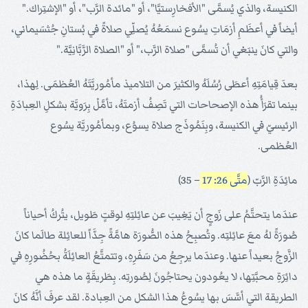
الكنيسة، والذي يُسمَّى "الأفخارِستيَّا"، أو "مائدة الرَّب"، أو "الإشتِراك."
أيضاً في أعظَمِ أزمَاتِ يسُوع نسمَعُهُ يُصلِّي صلاةً في بُستانِ جُثسَيماني،
والتي كانَ ينبَغي أن تُسمَّى "صلاة الرَّب،" أو "الصلاة الرَّبَّانِيَّة."
بعدَ قِيامَتِهِ أعطَى رُسُلَهُ والكثيرَ من التلاميذ مأمُوريَّتَهُ العُظمَى. لِهذا،
بينما تقرَأُ هذه الإصحاحات التي تَصِفُ أزمتَهُ، تأمَّلْ بِرَويَّة بشكلِ العِبادَةِ
الرئيسيّ في الكنيسة، وبِنَمُوذَج صلاة يسوُع، وبمأمُوريَّة يسُوع
العُظمى.
مائِدَةِ الرَّبّ (
متَّى 26: 17
– 35)
عندَما يتحتَّمُ على زَوجٍ أن يَغِيبَ عن عائِلتِهِ لوقتٍ طَويل، يتُركُ أحياناً
صُورَةً لهُ معَ عائِلتِه. وتُصبِحُ هذه الصُّورَة هامَّةً جِدَّاً للعائِلة طالَما كانَ
الزَّوجُ بعيداً عنها. وعندَما يرجِعُ من سَفَرِهِ، وتتمتَّعُ العائِلَةُ بحُضُورِهِ في
دائِرَةِ محبَّتِها، لا يعُودون يحتاجُونَ لِصُورتِه. بِطَريقَةٍ ما هذه هي
الطريقة التي أسَّسَ بها يسُوعُ هذا الشكل من العِبادة. لقد عرفَ أنَّهُ كانَ