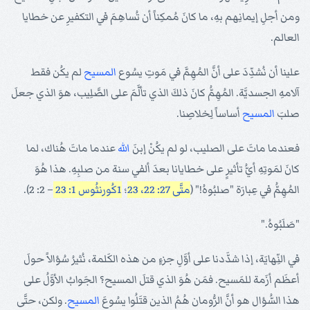
ومن أجلِ إيمانِهم بهِ، ما كانَ مُمكِناً أن تُساهِمَ في التكفيرِ عن خطايا
العالم.
علينا أن نُشدِّدَ على أنَّ المُهِمَّ في مَوتِ يسُوع
المسيح
لم يكُن فقط
آلامهِ الجسديَّة. المُهِمُّ كانَ ذلكَ الذي تألَّمَ على الصَّلِيب، هوَ الذي جعلَ
صلبَ
المسيح
أساساً لِخلاصِنا.
فعندما ماتَ على الصليب، لو لم يكُنْ إبنَ
الله
عندما ماتَ هُناك، لما
كانَ لمَوتِهِ أيُّ تأثيرٍ على خطايانا بعدَ ألفي سنة من صلبِهِ. هذا هُوَ
المُهِمُّ في عِبارَة "صلبُوهُ!" (
متَّى 27: 22، 23
؛
1كُورنثُوس 1: 23
– 2: 2).
"صَلَبُوهُ."
في النِّهايَة، إذا شدَّدنا على أوَّلِ جزءٍ من هذه الكَلمة، نُثيرُ سُؤالاً حولَ
أعظَم أزَمة للمَسيح. فمَن هُوَ الذي قتلَ المسيح؟ الجَوابُ الأوَّلُ على
هذا السُّؤال هو أنَّ الرُّومان هُمُ الذين قتَلُوا يسُوعَ
المسيح
. ولكن، حتَّى