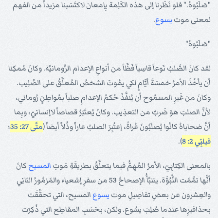
"صَلَبُوهُ." فلو نَظَرنا إلى هذه الكَلِمة بِإمعان لاكتَسَبنا مزيداً من الفهم
لمعنى موت
يسوع
.
"صَلَبُوهُ"
لقد كانَ الصَّلبُ نَوعاً قاسِياً فَظَّاً من أنواعِ الإعدام الرُّومانيَّة. وكانَ مُمكِنا
أن يأخُذَ الأمرُ خمسَةَ أيَّامٍ لكي يمُوتَ الشخصُ المُعلَّقُ على الصَّلِيب.
وكانَ من غَيرِ المسمُوح أن يُنفَّذَ حُكمُ الإعدامِ صلباً بمُواطِنٍ رُوماني،
لأنَّ الصلبَ هوَ ضَربٌ من التعذِيب. وكانَ يُعتَبَرُ قصاصاً لاإنسانيّ، وبِما
أنَّ ضحاياهُ كانُوا يُصلَبُونَ عُراةً، إعتُبِرَ الصلبُ عاراً وذُلاً أيضاً (
متَّى 27: 35
؛
فيلبِّي 2: 8
).
بالمعنى الكِتابِيّ، الأمرُ المُهِمُّ فيما يتعلَّقُ بطريقَةِ مَوتِ
المسيح
كانَ
أنَّها تمَّمَت النُّبُوَّة. يتنبَّأُ الإصحاحُ 53 من سفرِ إشعياء والمَزمُورُ الثانِي
والعِشرون عن بعضِ تفاصِيلِ موت
يسوع
المسيح، التي تحقَّقَت
بحذافيرِها عندما صُلِبَ يسُوع. ولكن، بحَسَبِ المقاطِع التي ذُكِرَت