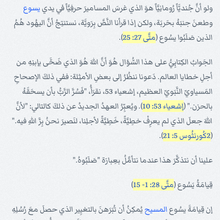
ولو أنَّ جُنديَّاً رُومانِيَّاً هوَ الذي غرسَ المساميرَ حرفِيَّاً في يدي
يسوع
وطعنَ جنبَهُ بحَربَة، ولكن إذا قرأنا النَّصَّ بِرَويَّة، نستنتِجُ أنَّ اليهُود هُمُ
الذين صَلَبُوا يسُوع (
متَّى 27: 25
).
الجَوابُ الكِتابِيُّ على هذا السُّؤال هُوَ أنَّ اللهَ هُوَ الذي ضَحَّى بإبنِهِ من
أجلِ خطايا العالم. دَعونا ننظُرُ إلى بعضِ الأمثِلة: ففي ذلكَ الإصحاحِ
المَسياويّ النَّبَويّ العظيم، إشعياء 53، نقرَأُ، "فَسُرَّ الرَّبُّ بأن يسحَقَهُ
بالحزن." (
إشعياء 53: 10
). ويُعبِّرُ العهدُ الجديدُ عن ذلكَ كالتالي: "لأنَّ
اللهَ جعلَ الذي لم يعرِفْ خطِيَّةً، خَطِيَّةً لأجلِنا، لنَصيرَ نحنُ بِرَّ اللهِ فيه."
(
2كُورنثُوس 5: 21
).
علينا أن نتذكَّرَ هذا عندما نتأمَّلُ بعِبارَة "صَلَبُوهُ."
قِيامَةُ يَسُوع (
متَّى 28: 1- 15
)
إن قِيامَةَ يسُوع
المسيح
يُمكِنُ أن تُبَرَهنَ بالتغيِير الذي حصلَ معَ رُسُلِهِ