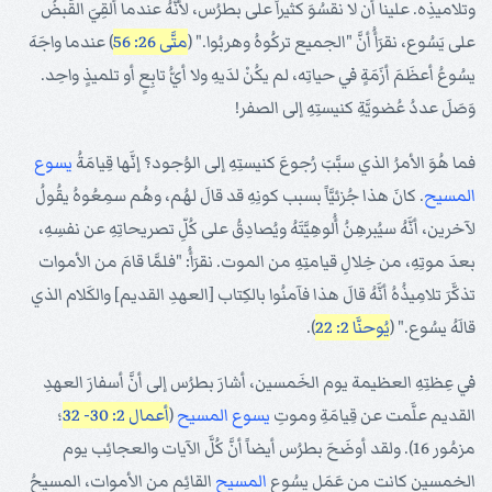
وتلاميذِه. علينا أن لا نقسُوَ كثيراً على بطرُس، لأنَّهُ عندما أُلقِيَ القَبضُ
على يَسُوع، نقرَأُ أنَّ "الجميع تركُوهُ وهربُوا." (
متَّى 26: 56
) عندما واجَهَ
يسُوعُ أعظَمَ أزَمَةٍ في حياتِه، لم يكُنْ لدَيهِ ولا أيُّ تابِعٍ أو تلميذٍ واحِد.
وَصَلَ عددُ عُضويَّةِ كنيستِهِ إلى الصفر!
فما هُوَ الأمرُ الذي سبَّبَ رُجوعَ كنيستِهِ إلى الوُجود؟ إنَّها قِيامَةُ
يسوع
المسيح
. كانَ هذا جُزئيَّاً بسبب كونِهِ قد قالَ لهُم، وهُم سمِعُوهُ يقُولُ
لآخرين، أنَّهُ سيُبرهِنُ أُلوهِيَّتَهُ ويُصادِقُ على كُلِّ تصريحاتِهِ عن نفسِهِ،
بعدَ موتِهِ، من خِلالِ قيامتِهِ من الموت. نقرَأُ: "فلمَّا قامَ من الأموات
تذكَّرَ تلامِيذُهُ أنَّهُ قالَ هذا فآمنُوا بالكِتاب [العهدِ القديم] والكَلام الذي
قالَهُ يسُوع." (
يُوحنَّا 2: 22
).
في عِظتِهِ العظيمة يوم الخَمسين، أشارَ بطرُس إلى أنَّ أسفارَ العهدِ
القديم علَّمت عن قِيامَةِ وموتِ
يسوع
المسيح
(
أعمال 2: 30- 32
؛
مزمُور 16). ولقد أوضَحَ بطرُس أيضاً أنَّ كُلَّ الآيات والعجائِب يوم
الخمسين كانت من عَمَلِ يسُوع
المسيح
القائِم من الأموات، المسيحُ