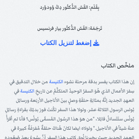
بِقَلَم: القَسّ الدُّكتُور دِكْ وُودوُرد
تَرجَمَة: القَسّ الدُّكتُور بيار فرنسيس
إضغط لتنزيل الكتاب
ملخّص الكتاب
إن هذا الكتاب يفسر بدقة مرحلة نشوء
الكنيسة
من خلال التدقيق في
سِفرَ الأعمال الذي هُوَ السفرُ الوحيدُ المتكلَّمُ عن تاريخِ
الكنيسة
في
العهدِ الجديد إنَّهُ بمثابَةِ حلقَةِ وصلٍ بينَ الأناجيل الأربَعة ورسائِل
بُولس الرسول الثلاثة عشر. ولولا هذا السفر لكُنتَ فورَ بدئِكَ بقراءَةِ رسائِلِ
بُولُس ستَتَساءَلُ قائِلا، "من هوَ هذا الرسُول المُسمَّى بُولُس؟ فأنا لم أقرَأْ
عنهُ شيئاً في الأناجيل." ولولاه ايضا لكانَ هُناكَ حلقةٌ مُفرَغَةٌ كبيرة في
العهدِ الجديد حيث يخبرنا لُوق كاتب هذا السفر أنَّ يسُوعَ بعدَ صُعُودِهِ