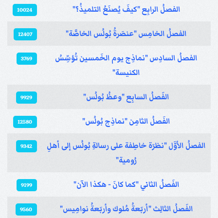
الفصلُ الرابِع "كيفَ يُصنَعُ التلميذُ؟"
10024
الفصلُ الخامِس "عنصَرةُ بُولُس الخاصَّة"
12407
الفصلُ السادِس "نماذِج يوم الخَمسين تُؤسِّسُ
3769
الكنيسة"
الفَصلُ السابِع "وعظُ بُولُس"
9929
الفَصلُ الثامِن "نماذِج بُولُس"
12580
الفصلُ الأوَّل "نظرَة خاطِفة على رسالةِ بُولُس إلى أهلِ
9342
رُومية"
الفَصلُ الثاني "كما كانَ - هكذا الآن"
9199
الفَصلُ الثالِث "أربَعةُ مُلوك وأربَعةُ نوامِيس"
9560