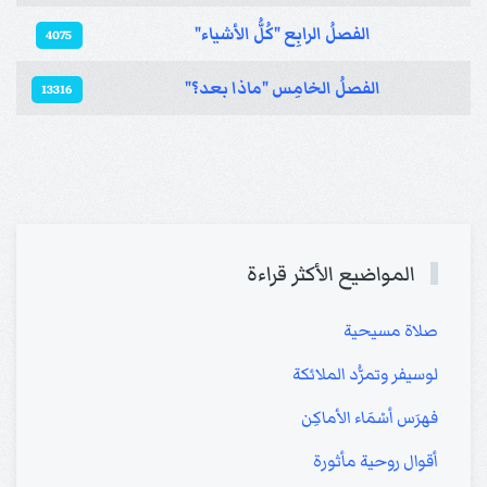
الفصلُ الرابِع "كُلُّ الأشياء"
4075
الفصلُ الخامِس "ماذا بعد؟"
13316
المواضيع الأكثر قراءة
صلاة مسيحية
لوسيفر وتمرُّد الملائكة
فهرَس أسْمَاء الأماكِن
أقوال روحية مأثورة