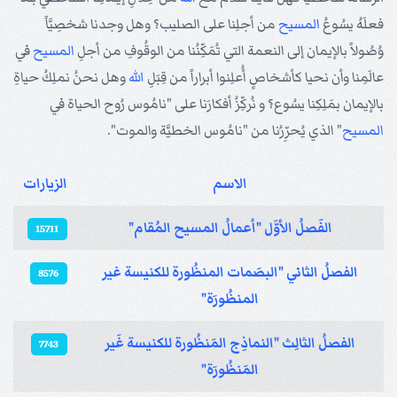
فعلَهُ يسُوعُ
المسيح
من أجلِنا على الصليب؟ وهل وجدنا شخصِيَّاً
وُصُولاً بالإيمان إلى النعمة التي تُمَكِّنُنا من الوقُوفِ من أجلِ
المسيح
في
عالَمِنا وأن نحيا كأشخاصٍ أُعلِنوا أبراراً من قِبَلِ
الله
وهل نحنُ نملِكُ حياةِ
بالإيمان بمَلِكِنا يسُوع؟ و نُركِّزُ أفكارَنا على "نامُوس رُوح الحياة في
المسيح
" الذي يُحرِّرُنا من "نامُوس الخطيَّة والموت".
الاسم
الزيارات
المقالات
الفَصلُ الأوَّل "أعمالُ المسيح المُقام"
15711
الفصلُ الثاني "البصَمات المنظُورة للكنيسة غير
8576
المنظُورَة"
الفصلُ الثالِث "النماذِج المَنظُورة للكنيسة غَير
7743
المَنظُورَة"