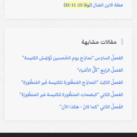
عظة الابن الضال (
لوقا 15: 11-32
)
مقالات مشابهة
الفصلُ السادِس "نماذِج يوم الخَمسين تُؤسِّسُ الكنيسة"
الفصلُ الرابِع "كُلُّ الأشياء"
الفصلُ الثالِث "النماذِج المَنظُورة للكنيسة غَير المَنظُورَة"
الفصلُ الثاني "البصَمات المنظُورة للكنيسة غير المنظُورَة"
الفَصلُ الثاني "كما كانَ - هكذا الآن"