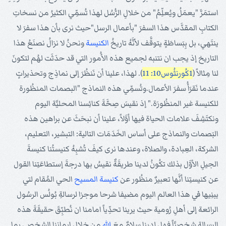
استمَرَّ "يعمَلُ ويُعلِّمُ" من خلالِ الرُّسُل لهذا تُسمِّي الكثيرُ من نسخاتِ
الكتابِ المقدَّس هذا السفرَ "بأعمال الرسل"حيث نرى بأن هذا سفرَ لا
ينتَهي، بل بِبَساطَةٍ يتوقَّف لأنَّهُ تاريخُ
الكنيسة
ونحنُ لا نزالُ نصنَعُ هذا
التاريخ إذ يجب ان نتنبه لجميع هذه الأُمور التي قد حدَثَت لهُم لتكونَ
لنا مِثالاً (
1كُورنثُوس10: 11
). لهذا، علينا أن نَنظُرَ إلى نماذِج وتحذيراتٍ
عندما نَقرَأُ سفرَ الأعمال.وتُسمِّي هذه النماذج "البصمات المنظُورة
للكنيسة غير المنظُورَة." إذ نقيسَ صِحَّةَ كنائِسنا المحليَّة اليوم
ونكتَشِفَ علامات الحياة فيها أوَّلاً، علينا أن نبحَثَ عن براهين هذه
البَصمات والنماذج على أساس الخَدَمَات التالية: التبشير، التعليم،
الشركة، العِبادة، والصلاة، وعندها نرى كيفَ تُشبِهُ كنيستُنا كنيسةَ
الجيلِ الأوَّل بذلك تكُونُ لدينا طريقَةٌ نقيسُ بها درجةَ إستطاعَتِنا القول
عن كنيستِنا أنَّها تعبيرٌ منظُور عن
كنيسة
المسيح
الحي المُقام لتي
يبنِيها في هذا العالم اليوم مضيفا شرحا موجزا لرسالةِ بُولُس الرسُول
الرائعة إلى أهلِ رُومية حيث يرينا تحدِّياً امامنا ان نُطبِّقَ حقيقَةَ هذه
الرسالة شخصيَّاً فهل لدينا سلامٌ معَ
الله
من خِلالِ إيمانِنا الشخصي بما