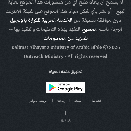
لا يسمح أن يعاد طبع أي من منشورات هذا الموقع لغاية
البيع - أو نشر بأي شكل مواد هذا الموقع على شبكة الإنترنت
دون موافقة مسبقة من
الخدمة العربية للكرازة بالإنجيل
الرجاء باسم
المسيح
التقيّد بهذه التعليمات والتقيد بها --
للمزيد من المعلومات
Arabic Bible
© Kalimat Alhayat a ministry of
2026
Outreach Ministry
- All rights reserved
تطبيق كلمة الحياة
التقدمة
|
الهدف
|
إيماننا
|
خريطة الموقع
إلى فوق