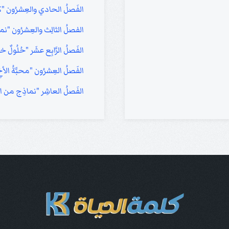
الفَصلُ الحادي والعِشرُون "كُلُّ
الفصلُ الثالِث والعِشرُون "ن
الفَصلُ الرَّابِع عشَر "حُلُولٌ 
الفَصلُ العِشرُون "محبَّةُ ال
الفَصلُ العاشِر "نماذِج من ال