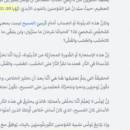
العظيم، حيثُ سيُدانُ غيرُ المُؤمنين بالمَوتِ الأبديّ. (
رُؤيا 20: 11- 15
ولكنَّ هذه الدينُونة أو الحِساب أمامَ كُرسِيّ
المسيح
ليست بمعنى الد
كمُخلِّصٍ شَخصيٍّ لكَ؟ "فحياتُنا سُرعانَ ما ستَزُول؛ ولن يتبَقَّى ما
كالخَشَب والعُشب والقَشّ؟
إنَّ هذه الإستعارة أو الصُّورة المجازِيَّة عن الدَّينُونة، تُرينا أنَّنا 
كدَّسناهُ في النَّار. فعندما تمُرُّ النَّارُ على الخَشَب، العُشب، والقَش
الحقيقَةُ التي يتمُّ تعليمُها هُنا هي أنَّنا بعدَ أن نختَبِرَ الخلاص، و
نكُونُ رُوحِيِّين ونحيا ونتحرَّكُ مُعتَمِدينَ على المسيح، نكُونُ نجمَعُ ا
إنَّ بُولُس لا يُعلِّمُ أنَّنا نخلُصُ بأعمالِنا. فالذي يحتَرِقُ في هذه الن
الأساسُ كانَ المَسيح، الذي كانَ أساسَ خَلاص أُولئكَ الذين آمنُوا 
وإذ يُتابِعُ بُولُس تشبيهَ المُؤمنين الكُورنثُوسيِّين بالبِناء، يُوافِقُ 