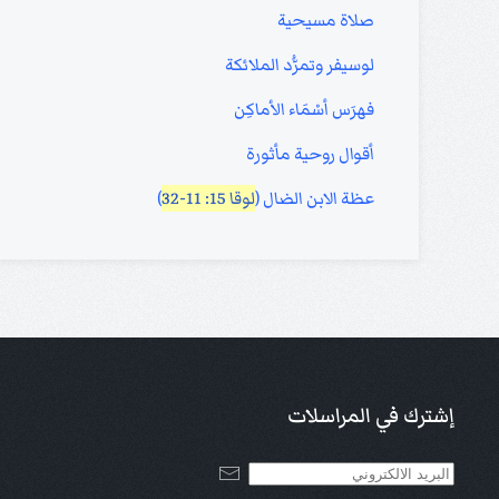
صلاة مسيحية
لوسيفر وتمرُّد الملائكة
فهرَس أسْمَاء الأماكِن
أقوال روحية مأثورة
عظة الابن الضال (
لوقا 15: 11-32
)
إشترك في المراسلات