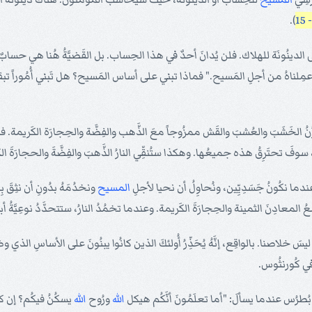
).
ينُونَة للهلاك. فلن يُدانَ أحدٌ في هذا الحِساب. بل القَضيَّةُ هُنا هي حسابٌ لل
 عمِلناهُ من أجلِ المَسيح." فماذا تبني على أساس المَسيح؟ هل تَبني أُمُوراً تبقى، 
نخزُنُ الخَشَبَ والعُشبَ والقَش ممزُوجاً معَ الذَّهب والفِضَّة والحِجارَة الكَريمة. فعِ
ّ، سوفَ تحتَرِقُ هذه جميعُها. وهكذا ستُنقِّي النارُ الذَّهبَ والفِضَّةَ والحجارَةَ ا
عندما نكُونُ جَسَدِيِّين، ونُحاوِلُ أن نحيا لأجلِ
المسيح
ونخدُمَهُ بدُونِ أن نثِقَ بِه
لمعادِنَ الثمينة والحِجارَةَ الكَريمة. وعندما تخمُدُ النارُ، ستتحدَّدُ نوعِيَّةُ أبديَ
َّار ليسَ خلاصنا. بالواقِع، إنَّهُ يُحَذِّرُ أُولئكَ الذين كانُوا يبنُونَ على الأساسِ ال
في كُورنثُوس.
معَ بُطرُس عندما يسألَ: "أما تعلَمُونَ أنَّكُم هيكل
الله
ورُوح
الله
يسكُنُ فيكُم؟ إن كان