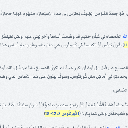
لآن، هُوَ جسدُ المُؤمن. يُضِيفُ بُطرُس إلى هذه الإستِعارَة مفهُوم كونِنا حجارَةً حَي
الله
المُعطاة لي كَبَنَّاءٍ حَكيم قد وضَعتُ أساساً وآخر يَبني عليه. ولكن فَليَنظُرْ كُ
) يقُولُ بُولُس أنَّ الكنيسةَ في كُورنثُوس هي مثل بِناء، وهُوَ وضعَ أساسَ هذا الب
َ بالمسيح من قَبل. بل أرادَ أن يكرِزَ حيثُ لم يُكرَزْ بالمسيحَ بتاتاً من قَبل. لقد أ
مامَ بخدمتِهِ في أماكِن مثل كُورنثُوس. وسوفَ يبنُونَ على هذا الأساس الذي وضعَ
ا الأساس:
 عُشباً قَشَّاً. فعَمَلُ كُلِّ واحِدٍ سيَصِيرُ ظاهِراً لأنَّ اليومَ سيُبَيِّنُهُ. لأنَّهُ بِنارٍ 
هُو فَسَيخلُصُ ولكن كما بِنار." (
1كُورنثُوس 3: 12- 15
)
رسِّي
المسيح
للحِساب أو الدَّينُونة، حيثُ سيُحاسَبُ المُؤمنُون. هُناكَ دينُونَةٌ 