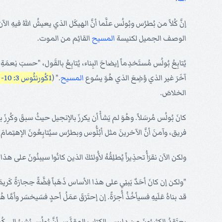
إنَّ كُلاً من بُطرُس وبُولُس علَّما أنَّ الهيكَل الذي يعيشُ اللهُ فيهِ ا
الوصف الجميل لكنيسة
المسيح
القائِم من الموت.
يُتابِعُ بُولُس مُستَخدِماً إيضاحَ البِناء، يُتابِعُ بالقَول، "حسبَ نِعمَةِ
آخَرَ غير الذي وُضِعَ الذي هُوَ يسُوع
المسيح
." (
1كُورنثُوس 3: 10- 11
الخلاصَ.
كانَ بُولُس مُرسَلاً. وهُوَ لم يَشأْ أن يكرزَ بالإنجيل حيثُ سبقَ وكُرِز
فريق، وآمنَ أنَّ الآخرينَ مثل أبُلُّوس وبطرُس سيُتابِعُونَ الإهتِ
ولكن الآن نقرَأُ تحذِيراً يُطلِقُهُ لأُولئكَ الذين كانُوا سيبنُونَ على هذ
"ولكن إن كانَ أحَدٌ يَبنِي على هذا الأساس ذَهَباً فِضَّةً حِجارَةً كَريمَةً خَشَباً
قد بناهُ عَلَيهِ فسيأخُذُ أُجرَةً. إن إحتَرَقَ عمَلُ أحدٍ فسَيخسَر وأمَّا 
يعتَقِدُ الكثيرُونَ من دارِسي الكتاب المقدَّس أنَّ بُولُس يُشيرُ إلى كُ