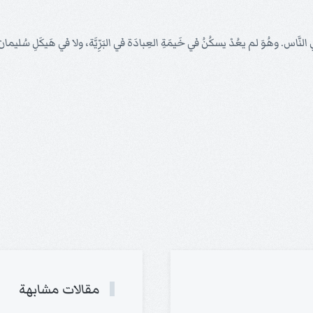
َّاس. وهُوَ لم يعُدْ يسكُنُ في خَيمَةِ العِبادَة في البَرِّيَّة، ولا في هَيكَلِ سُليمان.
مقالات مشابهة