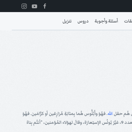
قات
أسئلة وأجوبة
دروس
تنزيل
ُوس هُم حقل
الله
. فهُوَ وأَبُلُّوس هُما بِمثابَةِ مُزارِعَين أو كرَّامَين. فهُوَ
 بِناءُ