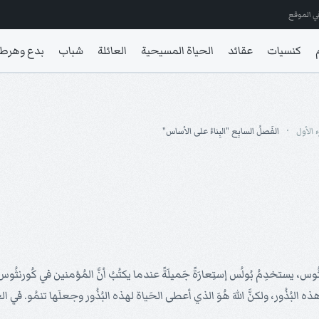
ي الموقع
كنسيات
عقائد
الحياة المسيحية
العائلة
شباب
بدع وهرط
 الأول
الفَصلُ السابِع "البِناءُ على الأساس"
ثُوس، يستخدِمُ بُولُس إستِعارَةً جَميلَةً عندما يكتُبُ أنَّ المُؤمنين في كُورنث
هَ هُوَ الذي أعطى الحَياة لهذه البُذُور وجعلَها تنمُو. في العدد 9، غيَّرَ بُولُس الإستِعارَة، وقالَ لهؤلاء المُؤمنين، "أنتُم