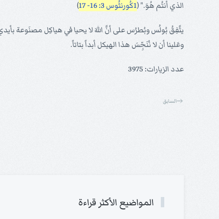
الذي أنتُم هُوَ." (
1كُورنثُوس 3: 16- 17
)
يتَّفِقُ بُولُس وبُطرُس على أنَّ اللهَ لا يحيا في هياكِل مصنَوعة بأيدي الن
وعَلينا أن لا نُنَجِّسَ هذا الهيكل أبداً بتاتاً.
عدد الزيارات: 3975
السابق
المواضيع الأكثر قراءة