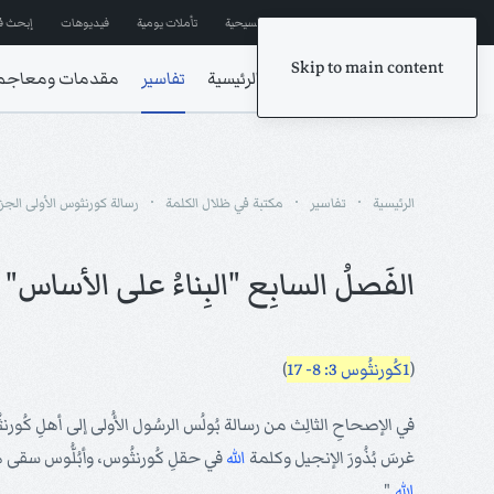
إشترك في المراسلات
ترانيم مسيحية
تأملات يومية
فيديوهات
إبحث ف
Skip to main content
الرئيسية
تفاسير
مقدمات ومعاجم
الرئيسية
تفاسير
مكتبة في ظلال الكلمة
رسالة كورنثوس الأولى الجزء
الفَصلُ السابِع "البِناءُ على الأساس"
(
1كُورنثُوس 3: 8- 17
)
في الإصحاحِ الثالِث من رسالة بُولُس الرسُول الأُولى إلى أهلِ كُورن
غرسَ بُذُورَ الإنجيل وكلمة
الله
في حقلِ كُورنثُوس، وأبُلُّوس سقى هذه البُذُور، ولكنَّ الل
الله
."