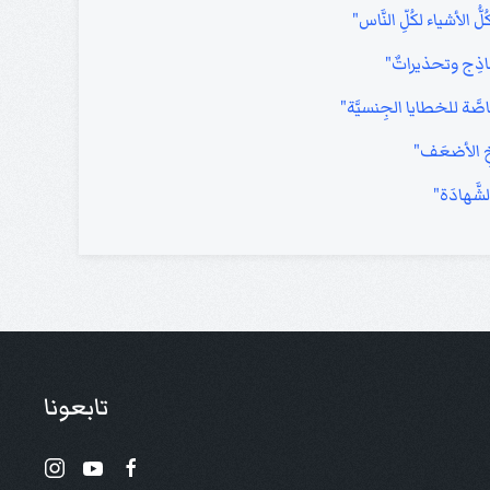
 الأشياء لكُلِّ النَّاس"
ماذِج وتحذيراتٌ"
خاصَّة للخطايا الجِنسيَّة"
أخِ الأضعَف"
شَّهادَة"
تابعونا