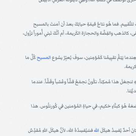
تَّقييم. فما هُو نتاجُ قيمَةِ حياتِكَ بعدَ أن آمنتَ بالمسيح
كالذهب والفِضَّة والحجارَة الكَريمة، أم أنَّكَ تَبني أُموراً تزُول،
ندما يَتِمُّ تقيِيمُنا كَمُؤمِنين، سوفَ يُعبِّرُ يسُوع
المسيح
كُلَّ ما
لكريمة.
ِ لنجعَلَ هذا مُمكِناً، نكُونُ نجمَعُ قشَّاً وعُشباً وقَشَّاً. عندما
ّتِنا.
ذي وضعَهُ هُوَ كبنَّاءٍ حَكيم، في حياةِ المُؤمنين في كُورنثُوس. هذا
َ أحدٌ يُفسِدُ هيكَلَ
الله
فسَيُفسِدُهُ الله، لأنَّ هيكَلَ اللهِ مُقدِّسٌ