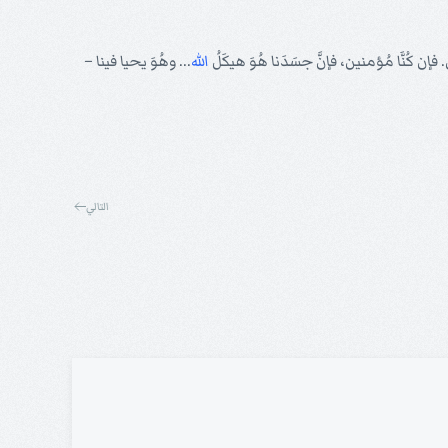
 فإن كُنَّا مُؤمنين، فإنَّ جسَدَنا هُوَ هيكَلُ
الله
... وهُوَ يحيا فينا –
التالي