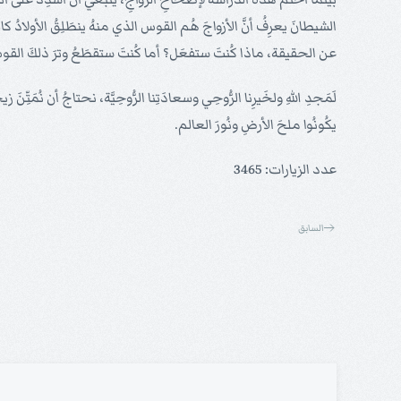
عن الحقيقة، ماذا كُنتَ ستفعَل؟ أما كُنتَ ستقطَعُ وترَ ذلكَ القوس؟ 
لَمَجدِ اللهِ ولخَيرِنا الرُّوحِي وسعادَتِنا الرُّوحِيَّة، نحتاجُ أن نُمَتِّنَ 
يكُونُوا ملحَ الأرضِ ونُورَ العالم.
عدد الزيارات: 3465
السابق