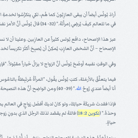
أرادَ بُولُس أيضاً أن يبقى العازِبُونَ كما هُم، لكي يتكرَّسُوا لخدمةِ الرَّبِّ 
في ما للعالم كيفَ يُرضِي إمرأَتَهُ." (32- 34) قالَ بُولُس أنَّ الأمرَ نفسَهُ يَصِحُّ على النِّساء. أرادَ أن يتحرَّرَ العازِبونَ من إنشغالات العالَم.
عبرَ هذا الإصحاح، دافَع بُولس كثيراً عن العازِبين. وعلينا أن لا ن
الإصحاح – أنَّ الشخصَ العازِبَ يُمكِنُ أن يُصبِحَ أكثَرَ تكريساً لخدمةِ ال
وفي الوقتِ نفسِه أوضَحَ بُولُس أنَّ الزواج لا يزالُ خَياراً مقبُولاً. "فإ
فيما يتعلَّقُ بالأرمَلة، كتبَ بُولُس يقُول، "المرأةُ مُرتَبِطَةٌ بالنامُوس م
أنا أيضاً عندي رُوحُ
الله
." (39- 40) ومن الواضِح أنَّ هذه النصيحة تنطَبِقُ أيضاً على الرجال الذين يفقُدُونَ زوجاتِهم.
فإذا فقدتَ شريكَةَ حياتِكَ، ولو كانَ لديكَ أفضَل زواجٍ في العالم يمكن
وحدَهُ." (
تكوين 2: 18
) فاللهُ لم يقصُد لذلكَ الرجُل الذي بدونِ زو
حياةٍ.
بينما أختُمُ هذه الدراسة لإصحاحِ الزواجِ، ينبَغي أن أُشدِّدَ على أنَّهُ ل