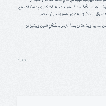
الشيطانَ يعرِفُ أنَّ الأزواجَ هُم القوس الذي منهُ ينطَلِقُ الأولادُ كالسهام، إلى هذا العالم. (ولقد شارَكَ سُليمانُ الحكيم معنا هذا الإيضاح في مزمُور 127) لو كُنتَ مكانَ الشيطان، وعرفتَ كم يُعبِّرُ هذا الإيضاح
تحوَّلَ الطلاقُ إلى عدوى مُتفشِّيَة حولَ العالم.
ن خِلالِها يُريدُ اللهُ أن يملأَ الأرضَ بالسُّكَّانِ الذين يُريدُونَ أن
التالي