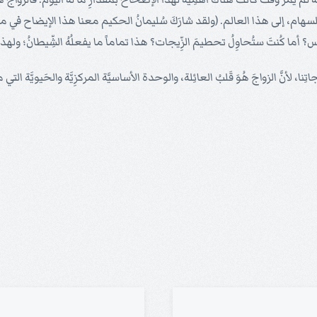
أما كُنتَ ستُحاوِلُ تحطيمَ الزِّيجات؟ هذا تماماً ما يفعلُهُ الشِّيطانُ؛ ولهذا 
زيجاتِنا، لأنَّ الزواجَ هُوَ قَلبُ العائِلة، والوحدة الأساسيَّة المركزِيَّة والحَيويَّة التي م