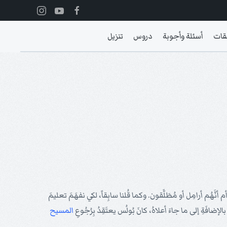
قات
أسئلة وأجوبة
دروس
تنزيل
ّهُم أرامِل أو مُطَلَّقون. وكما قُلنا سابِقاً، لكي نفهَمَ تعليمَ
المسيح