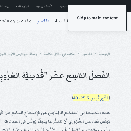
إشترك في المراسلات
ترانيم مسيحية
تأملات يومية
فيديوهات
إبحث ف
Skip to main content
الرئيسية
تفاسير
مقدمات ومعاجم
الرئيسية
تفاسير
مكتبة في ظلال الكلمة
رسالة كورنثوس الأولى الجزء
الفَصلُ التاسِع عشَر "قُدسِيَّة العُزُوبِيَ
(
1كُورنثُوس 7: 25- 40
)
هذه النصيحة في المقطَعِ الخِتامِيّ من الإصحاحِ السابِع من كُورنثُوس ا
بُولُس هُنا، من الضَّرُوري أن نتذكَّرَ ما يقولُهُ بُولُس في العدد 26: "فأَظُنُّ أنَّ هذا حَسَنٌ لسببِ الضِّيقِ الحاضِر أنَّهُ حسَنٌ للإنسان أن يكُونَ هكذا." بالإضافَةِ إلى ما جاءَ أعلاهُ، كانَ بُولُس يعتَقِدُ بِرُجُوعِ
القَريب والوَشيك. "الوقتُ قَريب. لأنَّ هيئَةَ هذا العالم تزُول." (29، 31)