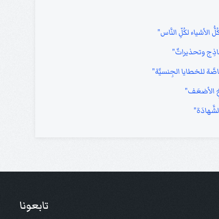
 الأشياء لكُلِّ النَّاس"
ماذِج وتحذيراتٌ"
خاصَّة للخطايا الجِنسيَّة"
أخِ الأضعَف"
شَّهادَة"
تابعونا