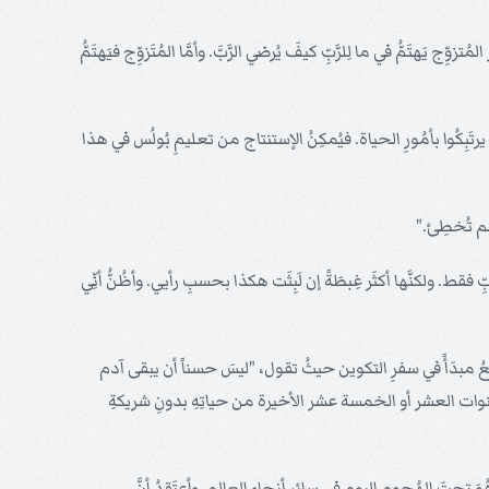
ّج يَهتَمُّ في ما لِلرَّبِّ كيفَ يُرضي الرَّبَّ. وأمَّا المُتَزوِّج فيَهتَمُّ
 يرتَبِكُوا بأمُورِ الحياة. فيُمكِنُ الإستنتاج من تعليمِ بُولُس في هذا
 لم تُخطِئ."
َّبِّ فقط. ولكنَّها أكثَر غِبطَةً إن لَبِثَت هكذا بحسبِ رأيي. وأظُنُّ أنِّي
ِ تضعُ مبدَأً في سفرِ التكوين حيثُ تقول، "ليسَ حسناً أن يبقى آدم
 السنوات العشر أو الخمسة عشر الأخيرة من حياتِهِ بدونِ شريكةِ
وَ تحتَ الهُجومِ اليوم في سائِرِ أنحاءِ العالم. وأعتَقِدُ أنَّ