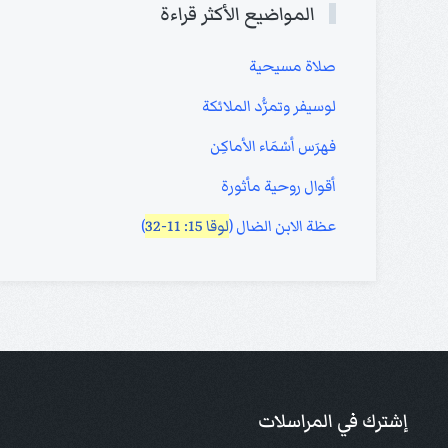
المواضيع الأكثر قراءة
صلاة مسيحية
لوسيفر وتمرُّد الملائكة
فهرَس أسْمَاء الأماكِن
أقوال روحية مأثورة
عظة الابن الضال (
لوقا 15: 11-32
)
إشترك في المراسلات