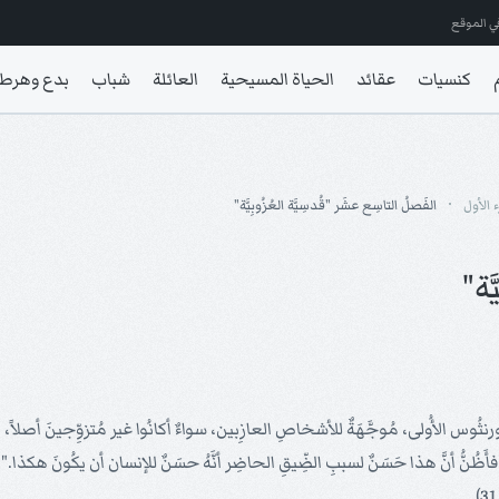
ي الموقع
كنسيات
عقائد
الحياة المسيحية
العائلة
شباب
بدع وهرط
 الأول
الفَصلُ التاسِع عشَر "قُدسِيَّة العُزُوبِيَّة"
ّة"
لأُولى، مُوجَّهَةٌ للأشخاصِ العازِبين، سواءٌ أكانُوا غير مُتزوِّجينَ أصلاً، أم أنَ