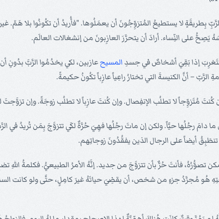
بِطريقَةٍ لا يستطيعُ المُتزوِّجُونَ أن يعمَلُوها. "فأُريدُ أن تكُونُوا بلا هَمّ. غير المُتزوِ
ستَغرِبَ إذا بَقِيَ أشخاصٌ في جسدِ
المسيح
عازبين، لكي يخدُمُوا الرَّبَّ بدُونِ أن
رَّبّ – أنَّ الكنيسةَ التي تختارُ راعِياً عازِباً تكُونُ حكيمةً.
ن كُنتَ مُتَزوِّجاً لا تطلُب الإنفِصال. وإن كُنتَ عازِباً لا تطلُب زوجَةً. وإن تزوَّجتَ
ا دامَ رجُلُها حيَّاً. ولكن إن ماتَ رجُلُها فهِيَ حُرَّةٌ لكَي تتزوَّجَ بِمَن تُريدُ في الر
 تصوُّرُهُ، فأنتَ حُرٌّ بأن تتزوَّجَ من جديد. إنَّهُ الأمرُ الطبيعيُّ. فكلمةُ الله
جتِهِ هُو مُجرَّدُ جزءٍ من شخص، أن يقضِيَ حياتَهُ غيرَ كامِلٍ، حتَّى ولو كانت
م يَمُرَّ وقتٌ كانَت هُناكَ أهمِّيَّةٌ لهذا الإصحاح بمقدارِ ما لهُ اليوم. فالزواجُ هُ