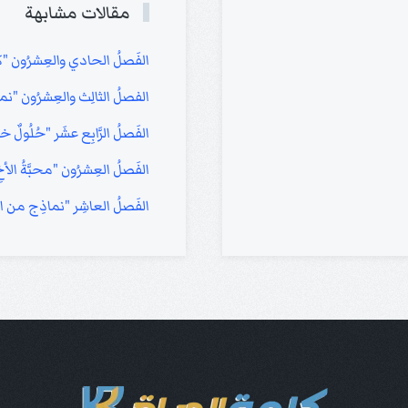
مقالات مشابهة
الفَصلُ الحادي والعِشرُون "كُلُّ
الفصلُ الثالِث والعِشرُون "ن
الفَصلُ الرَّابِع عشَر "حُلُولٌ 
الفَصلُ العِشرُون "محبَّةُ ال
الفَصلُ العاشِر "نماذِج من ال