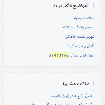
المواضيع الأكثر قراءة
صلاة مسيحية
لوسيفر وتمرُّد الملائكة
فهرَس أسْمَاء الأماكِن
أقوال روحية مأثورة
عظة الابن الضال (
لوقا 15: 11-32
)
مقالات مشابهة
الفَصلُ الرَّابِع عشر بُنيانُ الكَنيسة