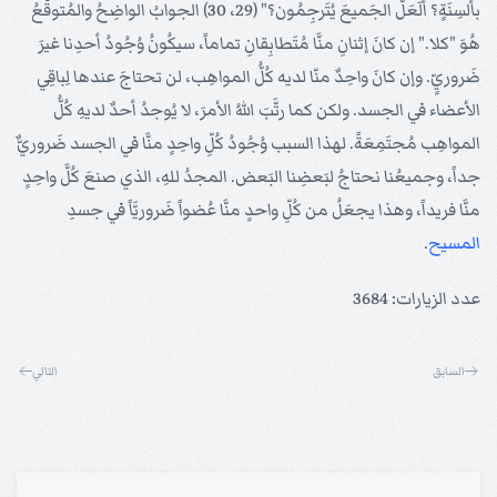
بألسِنَةٍ؟ أَلَعَلَّ الجَميعَ يُتَرجِمُون؟" (29، 30) الجوابُ الواضِحُ والمُتوقَّعُ
هُوَ "كلا." إن كانَ إثنانِ منَّا مُتَطابِقانِ تماماً، سيكُونُ وُجُودُ أحدِنا غيرَ
ضَروريٍّ. وإن كانَ واحِدٌ منّا لديه كُلُّ المواهِب، لن تحتاجَ عندها لِباقِي
الأعضاء في الجسد. ولكن كما رتَّبَ اللهُ الأمرَ، لا يُوجدُ أحدٌ لديهِ كُلُّ
المواهِب مُجتَمِعَةً. لهذا السبب وُجُودُ كُلِّ واحِدٍ منَّا في الجسد ضَروريٌّ
جداً، وجميعُنا نحتاجُ لبَعضِنا البَعض. المجدُ للهِ، الذي صنعَ كُلَّ واحِدٍ
منَّا فريداً، وهذا يجعَلُ من كُلِّ واحدٍ منَّا عُضواً ضَروريَّاً في جسدِ
المسيح
.
عدد الزيارات: 3684
السابق
التالي