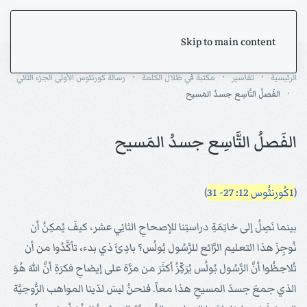
Skip to main content
الرئيسية
تفاسير
مكتبة في ظلال الكلمة
رسالة كورنثوس الأولى الجزء الثاني
الفَصلُ التَّاسِع جسدُ المَسيح
الفَصلُ التَّاسِع جسدُ المَسيح
(
1كُورنثُوس 12: 27- 31
)
بينما نَصِلُ إلى خاتِمَةِ دراستِنا للإصحاحِ الثانِي عشر، كيفَ يُمكِنُ أن
نُوجِزَ هذا التعليم الرَّائع للرَّسُول بُولُس؟ بادِئَ ذي بدء، تأكَّدُوا من أن
تُلاحِظُوا أنَّ الرَّسُول بُولُس يُرَكِّزُ أكثَرَ من مرَّة على إيضاحِ فكرَةِ أنَّ اللهَ هُوَ
الذي جمعَ جسدَ المسيحِ هذا معاً. فنحنُ ليسَ لدَينا المواهب الرُّوحِيَّة