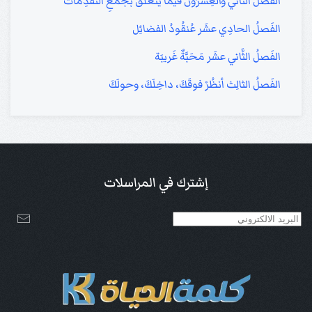
الفَصلُ الثَّاني والعِشرُون فيما يتعلَّقُ بجمعِ التَّقدِمات
الفَصلُ الحادِي عشَر عُنقُودُ الفضائِل
الفَصلُ الثَّاني عشَر مَحَبَّةٌ غَريبَة
الفَصلُ الثالِث أنظُرْ فوقَكَ، داخِلَكَ، وحولَكَ
إشترك في المراسلات