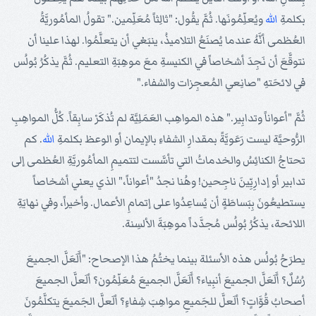
بكلمةِ
الله
ويُعلِّمُونَها. ثُمَّ يقُول: "ثالِثاً مُعَلِّمين." تقولُ المأمُوريَّةُ
العُظمى أنَّهُ عندما يُصنَعُ التلاميذُ، ينبَغي أن يتعلَّمُوا. لهذا علينا أن
نتوقَّعَ أن نَجِدَ أشخاصاً في الكنيسةِ معَ موهِبَةِ التعليم. ثُمَّ يذكُرُ بُولُس
في لائحَتهِ "صانِعي المُعجِزات والشفاء."
ثُمَّ "أعواناً وتدابِير." هذه المواهِب العَمَلِيَّة لم تُذكَرْ سابِقاً. كُلُّ المواهِبِ
الرُّوحيَّة ليست رَعَويَّةً بمقدارِ الشفاءِ بالإيمان أو الوعظ بكلمةِ
الله
. كم
تحتاجُ الكنائِسُ والخدماتُ التي تأسَّست لتتميمِ المأمُوريَّةِ العُظمى إلى
تدابير أو إدارِيِّينَ ناجِحين! وهُنا نجدُ "أعواناً،" الذي يعني أشخاصاً
يستطيعُونَ بِبَساطَةٍ أن يُساعِدُوا على إتمامِ الأعمال. وأخيراً، وفي نهايَةِ
اللائحة، يذكُرُ بُولُس مُجدَّداً موهِبَةَ الألسِنة.
يطرَحُ بُولُس هذه الأسئلة بينما يختُمُ هذا الإصحاح: "أَلَعَلَّ الجميعَ
رُسُلٌ؟ أَلَعَلَّ الجميعَ أنبِياء؟ أَلَعَلَّ الجميعَ مُعَلِّمُون؟ ألَعلَّ الجميعَ
أصحابُ قُوَّاتٍ؟ ألَعلَّ للجَميعِ مواهِبَ شِفاءٍ؟ ألَعلَّ الجَميعَ يتكلَّمُونَ