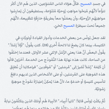
في جسدِ
المسيح
. فكُلُّ هؤلاء الناس المُتنوِّعِين، الذين هُم الآن أكثَر
تنوُّعاً لأنَّهُم مُنِحُوا مواهِبَ رُوحيَّة مُتَنَوِّعة، يستطيعُونَ أن يُمارِسُوا
مواهِبَهُم الرُّوحيَّة، وأن يعمَلُوا معاً بطريقَةٍ خارِقَةٍ للطَّبِيعة، لأنَّهُم
جَميعاً تحتَ سيطَرَةِ
المسيح
الحَيّ.
لقد جعلَ بُولُس من بعضِ الخدمات وأدوار القيادة أولويَّاتٍ في
الكنيسة، بينما كانَ يضعُ لنا لائحةً أُخرى (28). كتبَ يقُولُ: "أوَّلاً رُسُلاً."
يقُولُ البعضُ أنَّ هذا يعني الرُّسُلَ الإثني عشر الأوائِل. فعندما إختَفُوا
عنِ الساحة، كانت هذه نهايَة هذا النَّمُوذَج من الخدمة. آخَرُونَ قالُوا
أن كَلِمَة "رُسُلاً تُشيرُ إلى "مُرسَلين" أو "مُوفَدِين." فبإمكانِنا أن نُطَبِّقَ
هذه المَوهِبَة على المُرسَلين، أو على الأشخاص الذين لديهم دافِعٌ
لتأسيسِ كنيسةٍ أو خدمَةٍ ما، لأنَّ هذا يُمكِنُ إعتِبارُهُ نمُوذَجَ موهِبَةٍ
رَسُوليَّة.
ثُمَّ يكتُبُ بُولُس قائِلاً: "ثانِياً أَنبِياء." الأنبِياءُ هُم أُولئكَ الذين يتكلَّمُونَ نيابَةً
بِلسانِ الله، أو أولئكَ الذين يتكلَّمُ اللهُ من خلالِهم بينما هُم يَعِظُونَ