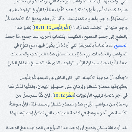
التي نرغَبُ بها. بَل لدَينا المواهِب الرُّوحِيَّة التي يُريدُنا هُوَ أن نحصلَ
عليها. كتبَ بُولُس يقُول: "ولكنَّ هذه كُلَّها يعمَلُها الرُّوحُ الواحِدُ بِعَينِهِ
قاسِماً لِكُلِّ واحِدٍ بِمُفرَدِِهِ كما يَشاءُ... وأمَّا الآن فقد وضعَ اللهُ الأعضاءَ كُلَّ
واحِدٍ منها في الجَسَد كما أرادَ." (
1كُورنثُوس 12: 11، 18
) يُشيرُ هذا
بالطبعِ إلى جسدِ المسيح، الكَنيسة. بكلماتٍ أُخرى، لقد جمعَ اللهُ جسدَ
المسيح
معاً تماماً بالطريقةِ التي أرادَهُ أن يكُونَ فيها، معَ تنوُّعٍ في
المواهِبِ والخَدَمات، ووِحدَةٍ بينما تعمَلُ هذه المواهِبُ والخدمات
معاً، لأنَّها تحتَ سيطَرَةِ الرَّأسِ الواحِد، الذي هُوَ المسيحُ المُقامُ الحَيُّ.
لاحِظُوا أنَّ موهِبَةَ الألسِنة، التي كانَ الناسُ في كنيسةِ كُورنثُوس
يعتَبِرُونَها مصدَرَ سُلطَةٍ وبُرهانٍ على حقيقيَّةِ الإيمان، ولكنَّها تُذكَرُ هُنا
في آخِرِ لائحةِ ترتيبِ الأولويَّات (
أنظُرْ 12: 10
). فإن كُنَّا سنجعَلُ من
واحدَةٍ من مواهِبِ الرُّوحِ هذهِ مصدَرَ سُلطَةٍ ومصداقِيَّة، فإنَّ موهِبَةَ
الألسِنة هي آخِرُ موهِبَةٍ في لائحة المواهب التي يُمكِنُ إختِيارُها لهذا.
لقد أرادَ اللهُ بِشكلٍ واضِح أن يُوجِدَ هذا التنوُّع في المواهِب معَ الوحدَةِ