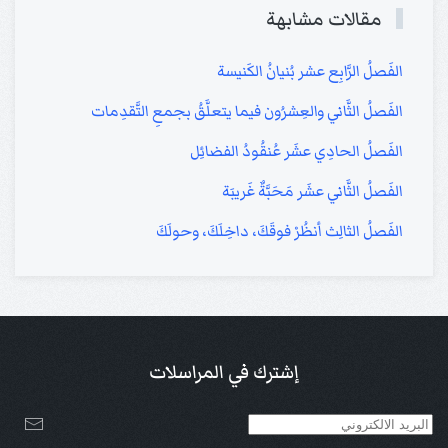
مقالات مشابهة
الفَصلُ الرَّابِع عشر بُنيانُ الكَنيسة
الفَصلُ الثَّاني والعِشرُون فيما يتعلَّقُ بجمعِ التَّقدِمات
الفَصلُ الحادِي عشَر عُنقُودُ الفضائِل
الفَصلُ الثَّاني عشَر مَحَبَّةٌ غَريبَة
الفَصلُ الثالِث أنظُرْ فوقَكَ، داخِلَكَ، وحولَكَ
إشترك في المراسلات