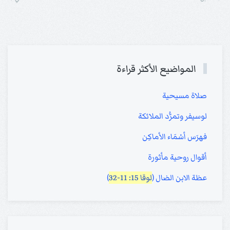
المواضيع الأكثر قراءة
صلاة مسيحية
لوسيفر وتمرُّد الملائكة
فهرَس أسْمَاء الأماكِن
أقوال روحية مأثورة
عظة الابن الضال (
لوقا 15: 11-32
)