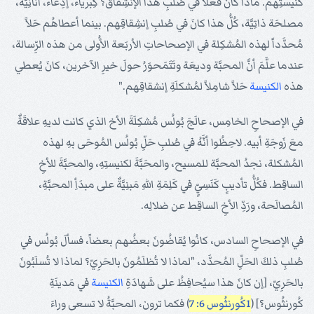
كنيستِهم. ماذا كانَ فعلاً في صُلبِ هذا الإنشِقاق؟ كِبرياء، إدِّعاء، أنانِيَّة،
مصلحَة ذاتِيَّة، كُلُّ هذا كانَ في صُلبِ إنشِقاقِهم. بينما أعطاهُم حَلاً
مُحدَّداً لهذه المُشكِلة في الإصحاحاتِ الأربَعة الأُولى من هذه الرِّسالة،
عندما علَّمَ أنَّ المحبَّة وديعَة وتَتَمَحوَرُ حولَ خيرِ الآخرين، كانَ يُعطي
هذه
الكنيسة
حَلاً شامِلاً لمُشكلَةِ إنشقاقِهم."
في الإصحاحِ الخامِس، عالَجَ بُولُس مُشكِلَةَ الأخ الذي كانت لديهِ علاقَةٌ
معَ زَوجَةِ أبيه. لاحِظُوا أنَّهُ في صُلبِ حَلِّ بُولُس المُوحَى بهِ لهذه
المُشكلة، نجدُ المحبَّة للمسيح، والمحَبَّةَ لكنيستِهِ، والمحبَّةَ للأخِ
الساقِط. فكُلُّ تأديبٍ كَنَسِيٍّ في كَلِمَةِ اللهِ مَبنِيَّةٌ على مبدَأِ المحبَّةِ،
المُصالَحة، ورَدِّ الأخِ الساقِط عن ضلالِه.
في الإصحاحِ السادس، كانُوا يُقاضُونَ بعضُهم بعضاً، فسألَ بُولُس في
صُلبِ ذلكَ الحَلِّ المُحدَّد، "لماذا لا تُظلَمُونَ بالحَرِيّ؟ لماذا لا تُسلَبُونَ
بالحَرِيّ، [إن كانَ هذا سيُحافِظُ على شَهادَةِ
الكنيسة
في مَدينَةِ
كُورنثُوس؟] (
1كُورنثُوس 6: 7
) فكما ترون، المحبَّةُ لا تسعى وراءَ