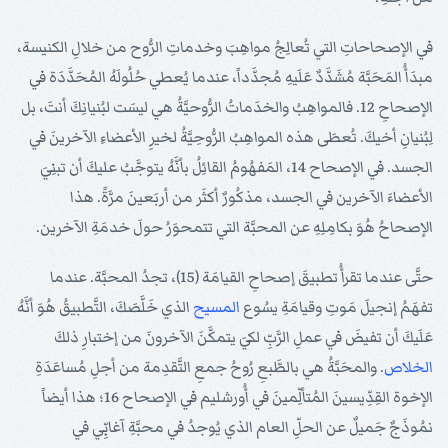
في الإصحاحاتِ التي تُعالِجُ مواهِبَ وخدماتِ الرُّوح من خلالِ الكنيسة،
مبدَأُ المَحَبَّة مُشَدَّدٌ عَلَيهِ مُجدَّداً، عندما يُعطي حُلُولَهُ المُحَدَّدَة في
الإصحاحِ 12. فالمواهِبُ والخدَماتُ الرُّوحيَّةُ هي ليسَت لبُنيانِكَ أنتَ، بل
لِبُنيانِ أخيكَ. تُعطَى هذه المواهِبُ الرُّوحِيَّةُ لخيرِ الأعضاءِ الآخرينَ في
الجسد. في الإصحاح 14، المَفهُومُ القائِلُ بأنَّهُ يتوجَّبُ عليكَ أن تبنِيَ
الأعضاءَ الآخرين في الجسد، مذكُورٌ أكثَر من أربَعينَ مرَّةً. هذا
الإصحاحُ هُوَ بكامِلِهِ عن المحبَّة التي تتمحوَرُ حولَ خدمَةِ الآخرين.
حتَّى عندما تقرأُ تطبيقَ إصحاحِ القيامَة (15)، تجدُ المحبَّة. عندما
تفهَمُ إنجيلَ مَوتِ وقيامَةِ يسُوع
المسيح
الذي خَلَّصَكَ، التَّطبيقُ هُوَ أنَّهُ
عَلَيكَ أن تفيضَ في عملِ الرَّبِّ لكيَ يتمكَّنَ الآخرونَ من إختبارِ ذلكَ
الخلاص
. والمحَبَّةُ هي بالطَّبعِ رُوحُ جمعِ التَّقدِمة من أجلِ مُساعَدَةِ
الإخوة القِدِّيسينَ المُتألِّمينَ في أُورشليم في الإصحاح 16؛ هذا أيضاً
نمُوذَجٌ جَميلٌ عن الحلِّ العام الذي يُوجدُ في محبَّةِ آغابِّي في