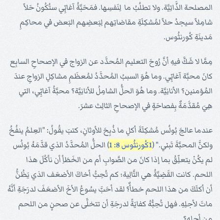
المصلحة الذَّاتِيَّة. ولا تطلُبُ ما لِنَفسِها. فمَحَبَّةُ آغابِّي ستُكُونُ حَلاً
شامِلاً سيجدُ حلاً لمُشكِلَةِ مقاضاتِهم لِبَعضِهم البَعض في محاكِمِ
مَدينَةِ كُورنثُوس.
مِمَّا لا شَكَّ فيهِ أنَّ رُوحَ التعليم المُحدَّد عن الزواج في الإصحاحِ السابِع
كانَ محبَّة آغابِّي. وما هُوَ السببُ المُحدَّدُ لمُعظَمِ مشاكِلِ الزواجِ عندَ
المُؤمنين؟ الأنانِيَّة. وما هُوَ الحلُّ الشامِلُ للأنانِيَّة؟ محبَّةُ آغابِّي، التي
هِيَ مُقدَّمَةٌ بِفصاحَةٍ في الإصحاحِ الثالِث عشرَ.
عندما عالجَ بُولُس مُشكِلَةَ أكلِ ما ذُبِحَ للأوثانِ، كتبَ يقُولُ: "العِلمُ ينفُخُ
ولكنَّ المحبَّةَ تَبني." (
1كُورنثُوس 8: 1
) الحلُّ المُحدَّدُ الذي قدَّمَهُ بُولُس
لم يكُنْ يتعلِّقُ بما إذا كانَ من الصَّوابِ أم من الخَطَأِ أن نأكُلَ هذا
اللحم. كانت القَضِيَّةُ هي التَّالِية؛ كم تُحِبُّ أخاكَ الأضعَف الذي يَظُنُّ
أن أكلَكَ من هذا اللحم خطأٌ؟ لقد أحَبَّ يسُوعُ الأخَ الأضعَفَ لدرَجَةِ أنَّهُ
ماتَ لأجلِهِ. فهل تُحِبُّهُ كفايَةً لدرجَةِ أن تتخلَّى عن صحنٍ من اللحم
من أجلهِ؟