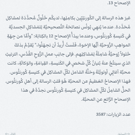
الإصحاح 13.
عَبرَ هذه الرسالة إلى الكُورنثِيِّين بكامِلِها، لديكُم حُلُولٌ مُحدَّدَة لمشاكِل
مُحَدَّدة. عندما يُنهِي بُولُس نصائحَهُ التَّصحيحيَّة لِلمَشاكِلِ الجسديَّة
في كَنيسةِ كُورنثُوس، وعندما يبدَأُ الإصحاح 12 بالكِتابَة: "وأمَّا من جِهَةِ
المواهِبِ الرُّوحيَّة أيُّها الإخوة، فَلَستُ أُريدُ أن تجهَلُوا،" يُقدِّمُ بذلكَ
حُلولاً رُوحيَّةً شامِلَةً لِمَشاكِلِهم. فإلى جانِبِ عملِ الرُّوحِ القُدُسِ، الترتيبُ
الذي سينتُجُ عنهُ بُنيانُ كُلِّ شخصٍ في الكَنيسةِ، القِيامَةِ، والوَكالَةِ، كانت
محبَّة آغابِّي أولويَّتَهُ وحَلَّهُ الشامل لكُلِّ المشاكِل في كنيسةِ كُورنثُوس.
فهذا الإصحاحُ العَظيمُ عن المحبَّة هُوَ قلبُ الرسالة إلى أهلِ كُورنثُوس.
الحلُّ الشامِلُ لكُلِّ المشاكِل في كنيسةِ كُورنثُوس نجدُهُ في هذا
الإصحاحِ الرَّائع عنِ المحبَّة.
عدد الزيارات: 3587
السابق
التالي