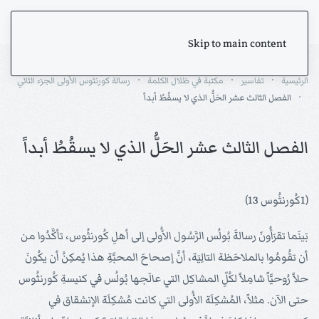
Skip to main content
الرئيسية
تفاسير
مكتبة في ظلال الكلمة
رسالة كورنثوس الأولى الجزء الثاني
الفصل الثالث عشر الحَلُّ الذي لا يسقُطُ أبداً
الفصل الثالث عشر الحَلُّ الذي لا يسقُطُ أبداً
(1كُورنثُوس 13)
بَينَما تقرَأُونَ رسالةَ بُولُس الرَّسُول الأُولى إلى أهلِ كُورنثُوس، تأكَّدُوا من
أن تقُومُوا بالملاحَظة التالِيَة، أنَّ إصحاحَ المحبَّةِ هذا يُمكِنُ أن يكُونَ
حلاً رُوحيَّاً شامِلاً لكُلِّ المشاكِل التي عالَجها بُولُس في كنيسةِ كُورنثُوس
حتى الآن. مثلاً، المُشكِلَة الأُولى التي كانت مُشكِلَة الإنشقاق في