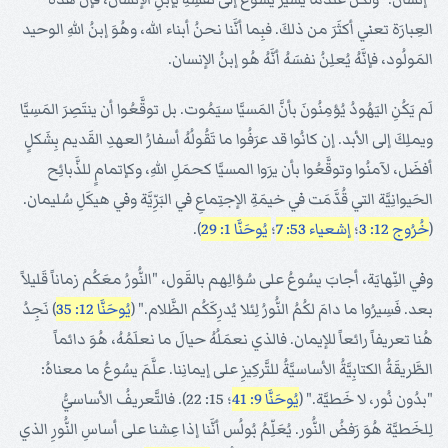
العِبارَة تعني أكثَرَ من ذلكَ. فبِما أنَّنا نحنُ أبناء الله، وهُوَ إبنُ اللهِ الوحيد
المَولُود، فإنَّهُ يُعلِنُ نفسَهُ أنَّهُ هُو إبنُ الإنسان.
لَم يَكُنِ اليَهُودُ يُؤمِنُونَ بأنَّ المَسيَّا سيَمُوت. بل توقَّعُوا أن ينتَصِرَ المَسِيَّا
ويملِكَ إلى الأبد. إن كانُوا قد عرَفُوا ما تَقُولُهُ أسفارُ العهدِ القَديم بِشَكلٍ
أفضَل، لآمنُوا وتوقَّعُوا بأن يرَوا المسيَّا كحمَلِ اللهِ، وكإتمامٍ للذَّبائِح
الحَيوانِيَّة التي قُدَّمَت في خيمَةِ الإجتِماعِ في البَرِّيَّة وفي هيكَلِ سُليمان.
(
خُرُوج 12: 3
؛
إشعياء 53: 7
؛
يُوحَنَّا 1: 29
).
وفي النِّهايَة، أجابَ يسُوعُ على سُؤالِهم بالقَول، "النُّورُ معَكُم زماناً قَليلاً
بعد. فَسِيرُوا ما دامَ لكُمُ النُّورُ لِئلا يُدرِكَكُم الظَّلام." (
يُوحَنَّا 12: 35
) نَجِدُ
هُنا تعريفاً رائعاً للإيمان. فالذي نعمَلُهُ حيالَ ما نعلَمُهُ، هُوَ دائماً
الطَّريقَةُ الكتابِيَّةُ الأساسيَّةُ للتَّركِيزِ على إيمانِنا. علَّمَ يسُوعُ ما معناهُ:
"بدُون نُور، لا خَطيَّة." (
يُوحَنَّا 9: 41
؛ 15: 22). فالتَّعريفُ الأساسيُّ
لِلخَطيَّة هُوَ رَفضُ النُّور. يُعَلِّمُ بُولُس أنَّنا إذا عِشنا على أساسِ النُّورِ الذي