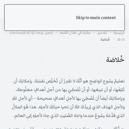
Skip to main content
الرئيسية
تفاسير
مكتبة في ظلال الكلمة
إنجيل يوحنا آية آية الإصحاحات
11-13
خُلاصَة
خُلاصَة
تعليمُ يسُوع الواضِح هو أنَّكَ لا تقدِرُ أن تُخَلِّصَ نفسَكَ. بإمكانِكَ أن
تُتلِفَها، أو أن تبيعَها، أو أن تُضَحِّيَ بها من أجلِ أهدافٍ مغلُوطة،
وبإمكانِكَ أيضاً أن تُضَحِّيَ بها لأجلِ أهدافٍ صحيحة – أي لأجلِ اللهِ
ولأجلِ الهدَف الذي يُريدُكَ اللهُ أن تحيا حياتَكَ لأجلِه. هذا هُوَ المثالُ
الذي قدَّمَهُ يسُوعُ عندما واجَهَ الصَّليبَ الذي جاءَ لأجلِهِ إلى العالم.