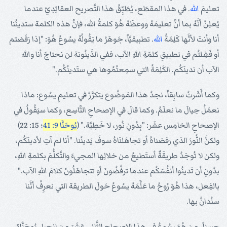
تعليمَ
الله
. في هذا المقطَع، يُطَبِّقُ هذا التَّصريح العقائِدِيّ عندما
يُعلِنُ أنَّهُ بما أنَّ تعليمَهُ ووعظَهُ هُوَ كلمةُ الله، فإنَّ هذه الكلمة ستدينُنا
أنا وأنتَ لأنَّها كَلِمَةُ
الله
. تطبيقيَّاً، جَوهَرُ ما يَقُولُهُ يسُوعُ هُوَ: "إذا رَفَضتم
أو فَشِلتُم في تطبيقِ كلمَةِ اللهِ الآب، ففي الدَّينُونة لن نحتاجَ أنا والله
الآب أن ندينَكُم. الكَلِمَةُ التي سمِعتُمُوها هي ستَدينُكُم."
وكما أَشَرتُ سابِقاً، نجدُ هذا المَوضُوع يتكرَّرُ في تعليمِ يسُوع: ماذا
نعمَلُ حِيالَ ما نعلَمُ. وكما قالَ في الإصحاحِ التَّاسِع، وكما سيَقُولُ في
الإصحاحِ الخامِس عشَر: "بِدُونِ نُور، لا خَطِيَّة." (
يُوحَنَّا 9: 41
؛ 15: 22)
ولكنَّ النُّورَ الذي رفضناهُ أو تجاهَلنَاهُ سوفَ يَدينُنا. "أنا لم آتِ لأدينَكُم،
ولكن لا تُوجَدُ طريقَةٌ أستَطيعُ من خلالِها المجيءَ والتَّكلُّمَ بكلمةِ اللهِ،
بدُونِ أن تَدينُوا أنفُسَكُم عندما ترفُضُونَ أو تتجاهَلُونَ كلامَ اللهِ الآب."
بالفِعل، هذا هُوَ رُوحُ ما عَلَّمَهُ يسُوعُ حَولَ الطريقة التي نعرِفُ أنَّنا
سنُدانُ بها.
حسناً، من هُوَ يسُوعُ في هذا الإصحاحِ الثَّانِي عَشَرَ من إنجيلِ يُوحَنَّا؟