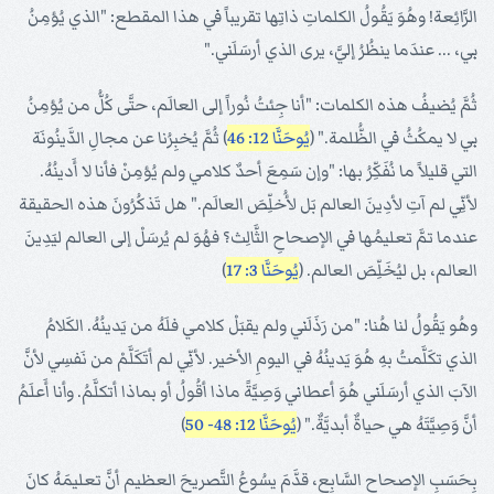
الرَّائِعة! وهُوَ يَقُولُ الكلماتِ ذاتِها تقريباً في هذا المقطع: "الذي يُؤمِنُ
بي، ... عندَما ينظُرُ إليَّ، يرى الذي أرسَلَني."
ثُمَّ يُضيفُ هذه الكلمات: "أنا جِئتُ نُوراً إلى العالَم، حتَّى كُلُّ من يُؤمِنُ
بي لا يمكُثُ في الظُّلمة." (
يُوحَنَّا 12: 46
) ثُمَّ يُخبِرُنا عن مجالِ الدَّينُونَة
التي قليلاً ما نُفَكِّرُ بها: "وإن سَمِعَ أحدٌ كلامي ولم يُؤمِنْ فأنا لا أَدينُهُ.
لأنِّي لم آتِ لأدِينَ العالم بَل لأُخلِّصَ العالَم." هل تَذكُرُونَ هذه الحقيقة
عندما تمَّ تعليمُها في الإصحاحِ الثَّالِث؟ فهُوَ لم يُرسَلْ إلى العالم ليَدِينَ
العالم، بل ليُخَلِّصَ العالم. (
يُوحَنَّا 3: 17
)
وهُو يَقُولُ لنا هُنا: "من رَذَلَني ولم يقبَلْ كلامي فلَهُ من يَدينُهُ. الكَلامُ
الذي تكَلَّمتُ بهِ هُوَ يَدينُهُ في اليومِ الأخير. لأنِّي لم أتَكَلَّمْ من نَفسِي لأنَّ
الآبَ الذي أرسَلَني هُوَ أعطاني وَصِيَّةً ماذا أقُولُ أو بماذا أتكلَّمُ. وأنا أَعلَمُ
أنَّ وَصِيَّتَهُ هي حياةٌ أبديَّةٌ." (
يُوحَنَّا 12: 48- 50
)
بِحَسَبِ الإصحاحِ السَّابِع، قدَّمَ يسُوعُ التَّصريحَ العظيم أنَّ تعليمَهُ كانَ