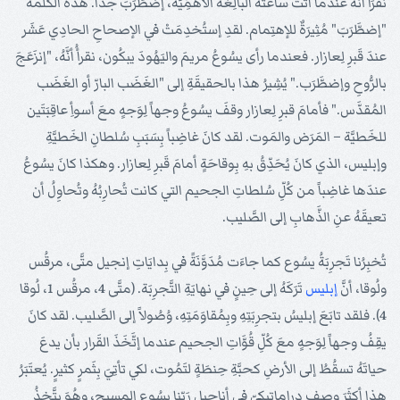
نقرَأُ أنَّهُ عندما أتَتْ ساعَتُهُ البالِغة الأهمِّيَّة، إضطَرَبَ جدَّاً. هذه الكلمة
"إضطَّرَبَ" مُثِيرَةٌ للإهتِمام. لقدِ إستُخدِمَتْ في الإصحاحِ الحادِي عَشَر
عندَ قَبرِ لِعازار. فعندما رأى يسُوعُ مريمَ واليَهُودَ يبكُون، نقرأُ أنَّهُ، "إنزَعَجَ
بالرُّوحِ وإضطَّرَب." يُشِيرُ هذا بالحقيقَةِ إلى "الغَضَب البارّ أو الغَضَب
المُقدَّس." فأمامَ قبرِ لِعازار وقفَ يسُوعُ وجهاً لِوَجهٍ معَ أسوأِ عاقِبَتَين
للخَطيَّة – المَرَض والمَوت. لقد كانَ غاضِباً بِسَبَبِ سُلطانِ الخَطيَّةِ
وإبليس، الذي كانَ يُحَدِّقُ بهِ بِوقاحَةٍ أمامَ قَبرِ لِعازار. وهكذا كانَ يسُوعُ
عندَها غاضِباً من كُلِّ سُلطاتِ الجحيم التي كانت تُحارِبُهُ وتُحاوِلُ أن
تعيقَهُ عنِ الذَّهابِ إلى الصَّليب.
تُخبِرُنا تَجرِبَةُ يسُوع كما جاءَت مُدَوَّنَةً في بِدايَاتِ إنجيل متَّى، مرقُس
ولُوقا، أنَّ
إبليس
تَرَكَهُ إلى حِينٍ في نهايَةِ التَّجرِبَة. (متَّى 4، مرقُس 1، لُوقا
4). فلقد تابَعَ إبليسُ بتجرِبَتِهِ وبِمُقاوَمَتِهِ، وُصُولاً إلى الصَّليب. لقد كانَ
يقِفُ وجهاً لِوَجهٍ معَ كُلِّ قُوَّاتِ الجحيم عندما إتَّخَذَ القَرار بأن يدعَ
حياتَهُ تسقُطُ إلى الأرضِ كحبَّةِ حِنطَةٍ لتَمُوت، لكي تأتِيَ بِثَمرٍ كثيرٍ. يُعتَبَرُ
هذا أكثَرَ وصفٍ دراماتِيكيّ في أناجيلِ رَبِّنا يسُوع المسيح، وهُوَ يتَّخِذُ