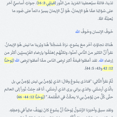
لدَينا، فاللهُ سيُعطينا المَزيدَ منَ النُّور (
فيلبِّي 3: 16
). جوابٌ أساسيٌّ آخر
على سُؤالِنا عمَّا هُوَ الإيمانُ، هُوَ أنَّ الإيمانَ يسِيرُ دائماً على ضَوءِ ما
يُعلِنُهُ اللهُ.
خَوفُ الإنسان وخَوفُ
الله
هُناكَ تجاوُبٌ آخَر معَ يسُوع، نراهُ مُسَجَّلاً هُنا ويُرينا ما ليسَ هُوَ الإيمانُ.
نقرأُ أنَّ الكثير منَ النَّاسِ آمنُوا، ولكنَّهُم إهتَمُّوا بإرضاءِ الفَرِّيسيِّين أكثَر من
إرضاءِ
الله
. لقد أعطُوا قيمَةً أكبَر لرِضى النَاس ممَّا أعطُوا لِرِضى
الله
(
يُوحَنَّا
12: 42
و43؛ 5: 44).
ثُمَّ نقرَأُ التَّالِي: "فنادَى يسُوعُ وقالَ: الذي يُؤمِنُ بي ليسَ يُؤمِنُ بي بل
بالَّذي أرسَلَني. والذي يراني يرى الذي أرسَلَني. أنا قد جِئتُ نُوراً إلى العالم
حتَّى كُلُّ من يُؤمِنُ بي لا يمكُثُ في الظُّلمة." (
يُوحَنَّا 12: 44- 46
)
ولقد سبقَ وأخبَرَنا الرَّسُولُ يُوحَنَّا أنَّ يسُوعَ كانَ يَهتِفُ عالِياً في وَعظِهِ.