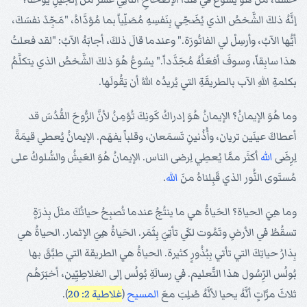
إنَّهُ ذلكَ الشَّخصُ الذي يُضَحِّي بِنَفسِهِ مُصَلِّياً بما مُؤدَّاهُ، "مَجِّدْ نفسَكَ،
أيُّها الآبُ، وأرسِلْ لي الفاتُورَة." وعندما قالَ ذلكَ، أجابَهُ الآبُ: "لقد فعلتُ
هذا سابِقاً، وسوفَ أفعَلُهُ مُجَدَّداً." يسُوعُ هُوَ ذلكَ الشَّخصُ الذي يتكلَّمُ
بكلمةِ اللهِ الآب بالطريقَةِ التي يُريدُه اللهُ أن يَقُولَها.
وما هُوَ الإيمانُ؟ الإيمانُ هُوَ إدراكُ كَونِكَ تُؤمِنُ لأنَّ الرُّوحَ القُدُسَ قد
أعطاكَ عينَين تريان، وأُذُنينِ تَسمَعان، وقلباً يفهَم. الإيمانُ يُعطي قيمَةً
لِرِضَى
الله
أكثَر ممَّا يُعطِي لِرضى الناس. الإيمانُ هُوَ العَيشُ والسُّلوكُ على
مُستَوى النُّور الذي قَبِلناهُ منَ
الله
.
وما هِيَ الحياة؟ الحَياةُ هي ما ينتُجُ عندما تُصبِحُ حياتُكَ مثلَ بِذرَةٍ
تسقُطُ في الأرضِ وتَمُوت لكَي تأتِيَ بِثَمَر. الحَياةُ هِيَ الإثمار. الحياةُ هي
بِذارُ حياتِكَ التي تأتي بِبُذُورٍ كثيرة. الحياةُ هي الطريقة التي طبَّقَ بها
بُولُس الرِّسُول هذا التَّعليم. في رسالَةِ بُولُس إلى الغلاطِيِّين، أخبَرَهُم
ثلاثَ مرَّاتٍ أنَّهُ يحيا لأنَّهُ صُلِبَ معَ
المسيح
(
غلاطية 2: 20
).