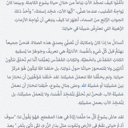
تأمَّلُوا كيفَ تمجَّدَ الآبُ تِباعاً من خلالِ حياة يسُوع الكامِلة. وبينما كانَ
يُواجِهُ الصَّليب، عندما صَلَّى، "أيُّها الآبُ، مَجِّد إسمَكَ،" وأخذَ ذلكَ
الجوابَ الرَّائِع منَ السماء، أظهَرَ لنا كيفَ ينبَغي أن نُواجِهَ الأزماتِ
الرَّهيبَة التي تعتَرِضُ سَبيلَنا في حَياتِنا.
أتساءَلُ ما إذا كانَ بإمكانِكَ أن تُصَلِّيَ بِصدقٍ هذه الصلاة. فنحنُ جميعاً
نهتَمُّ قبلَ كُلِّ شَيءٍ بأنفُسِنا. الأنانِيَّةُ هي تعريفُ وجَوهَرُ ما يُسمِّيهِ
الكتابُ المُقدَّسُ بالخَطيَّة. والكِتابُ المُقدَّس يُعَلِّمُنا أنَّنا لم نُخلَقْ لنَكُونَ
أَنَانِيِّين ولا لِتَتمحوَرَ حياتُنا حولَ ذواتِنا، بل خلقنا اللهُ ليَكُونَ هُوَ مَركَزَ
حياتِنا. ولم يخلُقْنا اللهُ لنعمَلَ مَشيئَتنا. لقد خَلَقَنا مُؤَهَّلِينَ أن نختارَ ما
بَينَ مَشيئَتِنا أو مَشيئَة
الله
. وعلى مِثالِ يسُوع، خُلِقنا لنختارَ أن نعمَلَ
مَشيئَةَ الآب. فنحنُ لم نُخلَقْ لِنُمَجِّدَ أَنفُسَنا، ولا لِنَعمَلَ مشيئَتَنا، بل
لِنُمَجِّدَ الآبَ بعملِ مشيئَتِهِ.
لقد عاشَ يسُوعُ كُلَّ ما علَّمَنا إيَّاهُ في هذا المقطع. فهُوَ يَقُولُ لنا: "سوفَ
أدَعُ حَياتي تقَعُ في الأرضِ وتَمُوت مثلَ بِذارِ الزَّرع، لكَي تأتِيَ بِثَمَر." بعدَ