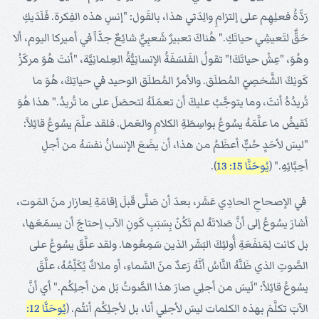
رَدَّةُ فعلِهِم على إلتزامِ والِدَتي هذا، بالقَول: "إنسِ هذه الفِكرة. فَلَدَيكِ
حَقٌّ لتَعيشِي حياتَكِ." هُناكَ تعبيرٌ شَعبِيٌّ شائِعٌ جدَّاً في أميركا اليوم، ألا
وهُوَ، "عِشْ حياتَكَ!" تقولُ الفَلسَفَةُ الإنسانِيُّةُ العِلمانِيَّة، "أنتَ هُوَ مركَزُ
كَونِكَ الشَّخصِيّ المُطلَق. والأمرُ المُطلَق الوحيد في حياتِكَ، هُوَ ما
تُريدُهُ أنتَ، وما يتوجَّبُ عليكَ أن تعمَلَهُ لتحصَلَ على ما تُريدُ." هذا هُوَ
نَقيضُ ما علَّمَهُ يسُوعُ بواسِطَةِ الكلامِ والعَمل. فلقد علَّمَ يسُوعُ قائِلاً:
"ليسَ لأحَدٍ حُبٌّ أعظَمُ من هذا، أن يضَعَ الإنسانُ نفسَهُ من أجلِ
أحِبَّائِهِ." (
يُوحَنَّا 15: 13
).
في الإصحاحِ الحادِي عَشَر، بعدَ أن صَلَّى قَبلَ إقامَةِ لِعازار منَ المَوت،
أشارَ يسُوعُ إلى أنَّ صَلاتَهُ لم تَكُنْ بِسَبَبِ كَونِ الآب إحتاجَ أن يسمَعَها،
بل كانت لِمَنفَعَةِ أُولئِكَ البَشَر الذين سَمِعُوها. ولقد علَّقَ يسُوعُ على
الصَّوتِ الذي ظَنَّهُ النَّاسُ أنَّهُ رَعدٌ منَ السَّماءِ، أو ملاكٌ يُكَلِّمُهُ، علَّقَ
يسُوعُ قائِلاً: "لَيسَ من أجلِي صارَ هذا الصَّوتُ بَل من أجلِكُم." أي أنَّ
الآبَ تكلَّمَ بهذه الكلمات ليسَ لأجلِي أنا، بل لأجلِكُم أنتُم. (
يُوحَنَّا 12: