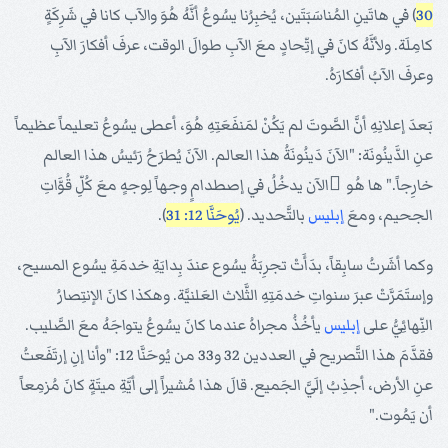
30
) في هاتَينِ المُناسَبَتَين، يُخبِرُنا يسُوعُ أنَّهُ هُوَ والآب كانا في شَرِكَةٍ
كامِلَة. ولأنَّهُ كانَ في إتِّحادٍ معَ الآبِ طوالَ الوقت، عرفَ أفكارَ الآبِ
وعرفَ الآبُ أفكارَهُ.
بَعدَ إعلانِهِ أنَّ الصَّوتَ لم يَكُنْ لمَنفَعَتِهِ هُوَ، أعطى يسُوعُ تعليماً عظيماً
عنِ الدَّينُونَة: "الآنَ دَينُونَةُ هذا العالم. الآنَ يُطرَحُ رَئيسُ هذا العالم
خارِجاً." ها هُو َالآن يدخُلُ في إصطدامٍ وجهاً لِوجهٍ معَ كُلِّ قُوَّاتِ
الجحيم، ومعَ
إبليس
بالتَّحديد. (
يُوحَنَّا 12: 31
).
وكما أشَرتُ سابِقاً، بدَأَتْ تجرِبَةُ يسُوع عندَ بِدايَةِ خدمَةِ يسُوع المسيح،
وإستَمَرَّتْ عبرَ سنواتِ خدمَتِهِ الثَّلاث العَلنيَّة. وهكذا كانَ الإنتِصارُ
النِّهائِيُّ على
إبليس
يأخُذُ مجراهُ عندما كانَ يسُوعُ يتواجَهُ معَ الصَّليب.
فقدَّمَ هذا التَّصريح في العددين 32 و33 من يُوحَنَّا 12: "وأنا إنِ إرتَفَعتُ
عنِ الأرض، أجذِبُ إلَيَّ الجَميع. قالَ هذا مُشيراً إلى أيَّةِ ميتَةٍ كانَ مُزمِعاً
أن يَمُوت."