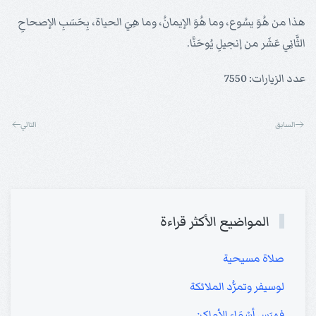
هذا من هُوَ يسُوع، وما هُوَ الإيمانُ، وما هِيَ الحياة، بِحَسَبِ الإصحاحِ
الثَّانِي عَشَر من إنجيلِ يُوحَنَّا.
عدد الزيارات: 7550
السابق
التالي
المواضيع الأكثر قراءة
صلاة مسيحية
لوسيفر وتمرُّد الملائكة
فهرَس أسْمَاء الأماكِن