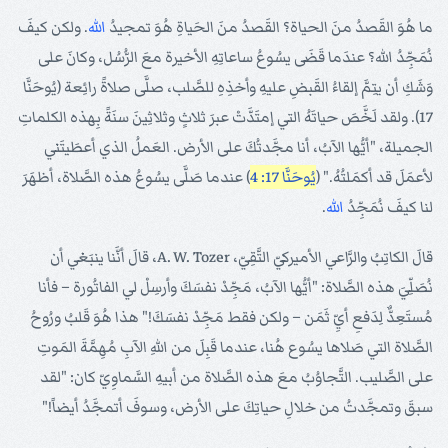
ما هُوَ القَصدُ منَ الحياة؟ القَصدُ منَ الحَياةِ هُوَ تمجيدُ
الله
. ولكن كيفَ
نُمَجِّدُ الله؟ عندَما قَضَى يسُوعُ ساعاتِهِ الأخيرة معَ الرُّسُل، وكانَ على
وَشَكِ أن يتِمَّ إلقاءُ القَبضِ عليهِ وأخذِهِ للصَّلب، صلَّى صلاةً رائِعة (يُوحَنَّا
17). ولقد لَخَّصَ حياتَهُ التي إمتَدَّتْ عبرَ ثلاثٍ وثلاثِينَ سنَةً بِهذه الكلماتِ
الجميلة، "أيُّها الآبُ، أنا مجَّدتُكَ على الأرض. العَملُ الذي أعطَيتَني
لأعمَلَ قد أكمَلتُهُ." (
يُوحَنَّا 17: 4
) عندما صَلَّى يسُوعُ هذه الصَّلاة، أظهَرَ
لنا كيفَ نُمَجِّدُ
الله
.
قالَ الكاتِبُ والرَّاعي الأميركيّ التَّقِيّ، A. W. Tozer، قالَ أنَّنا ينبَغي أن
نُصَلِّيَ هذه الصَّلاة: "أيُّها الآبُ، مَجِّدْ نفسَكَ وأرسِلْ لي الفاتُورة – فأنا
مُستَعِدٌّ لِدَفعِ أيِّ ثَمَن – ولكن فقط مَجِّدْ نفسَكَ!" هذا هُوَ قَلبُ ورُوحُ
الصَّلاة التي صَلاها يسُوع هُنا، عندما قَبِلَ من اللهِ الآبِ مُهِمَّةَ المَوتِ
على الصَّليب. التَّجاوُبُ معَ هذه الصَّلاة من أبيهِ السَّماوِيّ كان: "لقد
سبقَ وتمجَّدتُ من خلالِ حياتِكَ على الأرض، وسوفَ أتمجَّدُ أيضاً!"