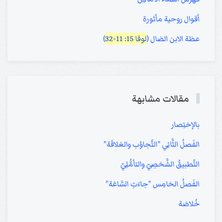
أقوال روحية مأثورة
عظة الابن الضال (
لوقا 15: 11-32
)
مقالات مشابهة
بالإختِصار
الفَصلُ الثَّانِي "التَّجاوُب والعَلاقَة"
التَّطبيقُ الشَّخصِيّ والتأمُّلِيّ
الفَصلُ الخامِس "جاءَتِ السَّاعَة"
خُلاصَة