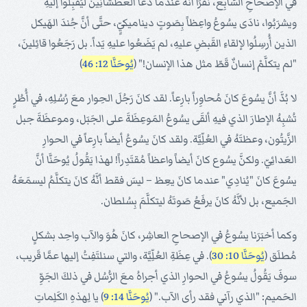
في الإصحاحِ السَّابِع، نقرَأُ أنَّهُ عندما دَعا العطشانِينَ ليُقبِلُوا إليهِ
ويشرَبُوا، نادَى يسُوعُ واعِظاً بِصَوتٍ ديناميكيٍّ، حتَّى أنَّ جُندَ الهَيكل
الذين أُرسِلُوا لإلقاءِ القَبضِ عليهِ، لم يَضَعُوا عليهِ يَداً. بل رَجَعُوا قائِلينَ،
"لم يتكلَّمْ إنسانٌ قَطّ مثل هذا الإنسان!" (
يُوحَنَّا 12: 46
)
لا بُدَّ أنَّ يسُوعَ كانَ مُحاوِراً بارِعاً. لقد كانَ رَجُلَ الحِوار معَ رُسُلِهِ، في أُطُرٍ
تُشبِهُ الإطارَ الذي فيهِ ألقَى يسُوعُ المَوعِظَةَ على الجَبَل، وموعظَةَ جبل
الزَّيتُون، وعظتَهُ في العُلِّيَّة. ولقد كانَ يسُوعُ أيضاً بارِعاً في الحوارِ
العَدائِيّ. ولكنَّ يسُوع كانَ أيضاً واعظاً مُقتَدِراً! لهذا يَقُولُ يُوحَنَّا أنَّ
يسُوعَ كانَ "يُنادِي" عندما كانَ يعِظ – ليسَ فقط أنَّهُ كانَ يتكلَّمُ ليسمَعَهُ
الجَميع، بل لأنَّهُ كانَ يرفَعُ صَوتَهُ ليتكلَّمَ بِسُلطان.
وكما أخبَرَنا يسُوعُ في الإصحاحِ العاشِر، كانَ هُوَ والآب واحِد بشكلٍ
مُطلَق (
يُوحَنَّا 10: 30
). في عِظَةِ العُلِّيَّة، والتي سنلتَفِتُ إليها عمَّا قَريب،
سوفَ يَقُولُ يسُوعُ في الحوارِ الذي أجراهُ معَ الرُّسُل في ذلكَ الجَوِّ
الحَميم: "الذي رآني فقد رأى الآب." (
يُوحَنَّا 14: 9
) يا لِهذهِ الكَلِماتِ