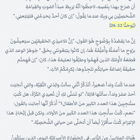
أن صَرَحَ بهذا بِنَفسِهِ، لاحِظُوا أنَّهُ يَربِطُ مبدَأَ المَوتِ والقِيامَةِ
الشَّخصِيَّين بي وبِكَ عندما يَقُولُ: "إن كانَ أحدٌ يَخدِمُني فليَتبَعنِي."
(
يُوحَنَّا 12: 26
)
إنَّ ما يَقصُدُهُ بِوُضُوحٍ هُوَ القَول، "إنَّ تلاميذِي الحَقيقيِّين سيَعيشُونَ
برُوحِ ما أَعمَلُهُ وأُعلِّمُهُ هُنا، إن كانُوا يتبَعُونَني بِحَقّ." جَوهَرُ الوعد الذي
قطعَهُ لأُولئكَ الذين فَهِمُوا وطبَّقُوا تعليمَهُ هذا، كانَ: "إن فَهِمتُم
حقيقَةَ إضاعَةَ حياتِكُم لتَجِدُوها، يُكرِمْكُمُ الآبُ."
عندما كُنتُ ولداً صَغيراً، أتَذَكَّرُ أنَّني سألتُ والِدَتي التَّقِيَّة، والتي أنجَبَت
أحدَ عشرَ ولداً، سألتُها قائِلاً، "لو تَسَنَّى لكِ أن تُعيدِي الكَرَّةَ، هل كُنتِ
ستُنجِبِينَ هذا العدد الكبير منَ الأطفال؟" أَذكُرُ أنَّها أجابَت بالقَول:
"نعم، كُنتُ سأُنجِبُ هذا العدد الكَبير منَ الأولاد. ولكن قبلَ إتِّخاذِ هذا
الإلتِزام كُنتُ سأُقرِّرُ أيضاً أن أتخلَّى عن حياتِي الشَّخصِيَّة."
هُناكَ الملايينُ منَ النَّاس في الحَضَارَةِ الأميركيَّة اليوم، الذين ستَكُونُ