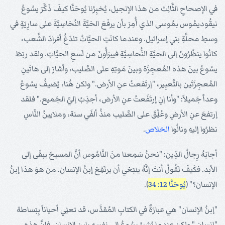
في الإصحاحِ الثَّالِث من هذا الإنجيل، يُخبِرُنا يُوحَنَّا كيفَ ذَكَّرَ يسُوعُ
نيقُوديمُوس بمُوسى الذي أُمِرَ بأن يرفَعَ الحَيَّةَ النُحَاسِيَّةَ على سارِيَةٍ في
وسطِ محلَّةِ بني إسرائيل. وعندما كانَتِ الحيَّاتُ تلدَغُ أفرادَ الشَّعب،
كانُوا ينظُرُونَ إلى الحيَّةِ النُّحاسِيَّةِ فيبرَأُونَ من لَسعِ الحيَّاتِ. ولقد ربَطَ
يسُوعُ بينَ هذه المُعجِزَة وبينَ مَوتِهِ على الصَّليب، وأشارَ إلى هاتَينِ
المُعجِزَتَين بالتَّعبِير، "إرتَفعتُ عنِ الأرض." ولكن هُنا، يُضيفُ يسُوعُ
وعداً جَميلاً: "وأنا إنِ إرتَفَعتُ عنِ الأرض، أجذِبُ إليَّ الجَميع." فلقد
إرتفعَ عنِ الأرضِ وعُلِّقَ على الصَّليب منذُ ألفَي سنة، وملايينُ النَّاسِ
نظرُوا إليهِ ونالُوا
الخلاص
.
أجابَهُ رِجالُ الدِّين: "نحنُ سَمِعنا منَ النَّامُوس أنَّ المسيحَ يبقَى إلى
الأبد. فكَيفَ تَقُولُ أنتَ إنَّهُ ينبَغي أن يرتَفِعَ إبنُ الإنسان. من هوَ هذا إبنُ
الإنسان؟" (
يُوحَنَّا 12: 34
).
"إبنُ الإنسان" هي عبارَةٌ في الكتابِ المُقدَّس، قد تعنِي أحياناً بِبَساطة
"إنسان." ولكن عندما يُشيرُ يسُوعُ إلى نفسِهِ بإبنِ الإنسان، فإنَّ هذه