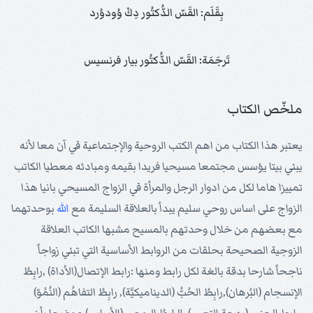
بِقَلَم: القَسّ الدُّكتُور دِكْ وُودوُرد
تَرجَمَة: القَسّ الدُّكتُور بيار فرنسيس
ملخّص الكتاب
يعتبر هذا الكتاب من اهم الكتب الروحية والإجتماعية في آن معا لأنه
يبني بيتا يؤسس مجتمعا مسيحيا فريدا بقيمه ومبادئه معطيا الكاتب
تمييزا هاما لكل من ادوار الرجل والمرأة في الزواج المسيحي بانيا هذا
الزواج على اساس روحي سليم يبدأ بالعلاقة السليمة مع
الله
بوحدتهما
مع بعضهم من خلال وحدتهم بالمسيح مشبها الكاتب العلاقة
الزوجية الصحيحة بحلقات من الروابط الأساسية التي تبني زواجاً
ناجحاً شارحا بدقة بالغة لكل رابط ومنها :رابط الإتصال(الأداة) ,رابِطُ
الإنسجام (البُرهان),رابِطُ الحُبُّ (الديناميكيَّة), رابِطُ التفاهُم (النُمُوّ)