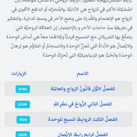
,رابط الجنس(بهجة التعبير) ,الرابِطُ الروحي (الأساس) موضحا بأن
المُشكِلة الأكبر في الزواج هي الأنانيَّة. والمُحرِّك أو الدافِع الأقوى في
الزواج هو الإهتمام والقُدرَة على وضعِ الآخر في وسطِ الدائِرة، والتفكير
في طريقةِ سدِّ حاجاتِ الآخر و بالإختِصار: إن العلاقَة الروحيَّة التي
يتمتَّعُ بها الشريكانِ معَ
المسيح
فرديَّاً وكِلاهُما معاً هي أساسُ الوِحدَة
والاتِّصالُ هو الأداةُ التي تُعزِّزُ الوِحدَة والانسجامُ أو التلاؤُم هو بُرهانُ
الوِحدَة والحُبُّ هو الدِينامِيكيَّة التي تُحرِّكُ الوِحدَةَ
الاسم
الزيارات
المقالات
الفصلُ الأوَّل قانُونُ الزواج والعائِلة
15762
الفصلُ الثاني الزَّواجُ في نظَرِ اللهِ
11090
الفصلُ الثالِث الروابِطُ السبع للوِحدة
7500
الفصلُ الرابِع رابِطُ الإتِّصال
13275