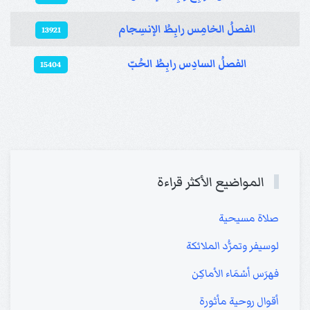
الفصلُ الخامِس رابِطُ الإنسِجام
13921
الفصلُ السادِس رابِطُ الحُبّ
15404
المواضيع الأكثر قراءة
صلاة مسيحية
لوسيفر وتمرُّد الملائكة
فهرَس أسْمَاء الأماكِن
أقوال روحية مأثورة