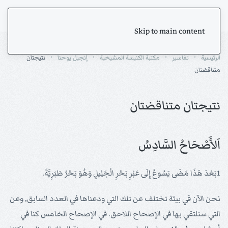
Skip to main content
الرئيسية
تفاسير
مكتبة الكنيسة المشيخية
إنجيل يوحنا
نتيجتان
متناقضتان
نتيجتان متناقضتان
اَلأَصْحَاحُ السَّادِسُ
1بَعْدَ هَذَا مَضَى يَسُوعُ إِلَى عَبْرِ بَحْرِ الْجَلِيلِ وَهُوَ بَحْرُ طَبَرِيَّةَ.
نحن الآن في بيئة تختلف عن تلك التي ودعناها في العدد السابق, وعن
التي سنلتقي بها في الإصحاح اللاحق. في الإصحاح الخامس كنا في