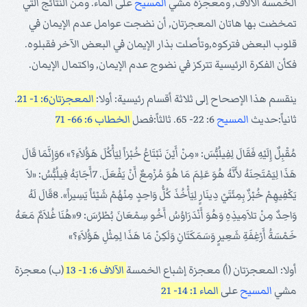
الخمسة الآلاف, ومعجزة مشي
المسيح
على الماء. ومن النتائج التي
تمخضت بها هاتان المعجزتان, أن نضجت عوامل عدم الإيمان في
قلوب البعض فتركوه,وتأصلت بذار الإيمان في البعض الآخر فقبلوه.
فكأن الفكرة الرئيسية تتركز في نضوج عدم الإيمان, واكتمال الإيمان.
ينقسم هذا الإصحاح إلى ثلاثة أقسام رئيسية: أولا:
المعجزتان6: 1- 21
.
ثانياً:حديث
المسيح
6: 22- 65. ثالثاً:فصل
الخطاب 6: 66- 71
مُقْبِلٌ إِلَيْهِ فَقَالَ لِفِيلُبُّسَ: «مِنْ أَيْنَ نَبْتَاعُ خُبْزاً لِيَأْكُلَ هَؤُلاَءِ؟» 6وَإِنَّمَا قَالَ
هَذَا لِيَمْتَحِنَهُ لأَنَّهُ هُوَ عَلِمَ مَا هُوَ مُزْمِعٌ أَنْ يَفْعَلَ. 7أَجَابَهُ فِيلُبُّسُ: «لاَ
يَكْفِيهِمْ خُبْزٌ بِمِئَتَيْ دِينَارٍ لِيَأْخُذَ كُلُّ وَاحِدٍ مِنْهُمْ شَيْئاً يَسِيراً». 8قَالَ لَهُ
وَاحِدٌ مِنْ تلاَمِيذِهِ وَهُوَ أَنْدَرَاوُسُ أَخُو سِمْعَانَ بُطْرُسَ: 9«هُنَا غُلاَمٌ مَعَهُ
خَمْسَةُ أَرْغِفَةِ شَعِيرٍ وَسَمَكَتَانِ وَلَكِنْ مَا هَذَا لِمِثْلِ هَؤُلاَءِ؟»
أولا: المعجزتان (أ) معجزة إشباع الخمسة
الآلاف 6: 1- 13
(ب) معجزة
مشي
المسيح
على
الماء 1: 14- 21