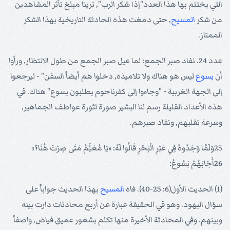
التي يختتم بها هذا العدد"إذا شكر الرب", ترينا مبلغ تأثر المشاهدين
من شكر
المسيح
, حتى دمغت هذه الحادثة التاريخية بهذا الشكر
الممتاز.
عدد 24. نفاد صبر الجمع: لما عيل صبر الجمع من طول الانتظار, ورأوا
أن
يسوع
ليس هو هناك ولا تلاميذه, دخلوا هم أيضاً السفن" - ليرجعوا
إلى الجهة الغربية - "وجاءوا إلى كفرناحوم يطلبون يسوع" هناك. في
هذه الأعداد القليلة رسم لنا البشير صورة لثورة عواطف الجماهير,
وسرعة تقلبهم, ونفاد صبرهم.
25وَلَمَّا وَجَدُوهُ فِي عَبْرِ الْبَحْرِ قَالُوا لَهُ: «يَا مُعَلِّمُ مَتَى صِرْتَ هُنَا؟»
26أَجَابَهُمْ يَسُوعُ:
(1) الحديث الأول(6: 25-40). فاه
المسيح
بهذا الحديث جواباً على
سؤال اليهود. وهو في الحقيقة عبارة عن أربع محادثات دارت بينه
وبينهم. وفي المحادثة الأخيرة منها تكلم بشعور عميق فياض, واصفاً