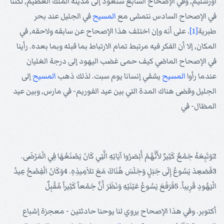
أورشليم, وفي الإصحاح السابع سنعود إلى مدينة الملك العظيم, لكننا
في الإصحاح السادس نتمشى مع
المسيح
في الجليل عند بحر
طبرية
[1]
. على أنه وإن اختلف هذا الإصحاح عن سابقه ولاحقه, في
المكان, إلا أن الفكر فيه مرتبط تمام الارتباط بما قبله وبما بعده. رأينا
في الإصحاح الماضي كيف حمى غضب اليهود إلى درجة الغليان
عندما رأوا
المسيح
يشفي إنسانا يوم سبت. لذلك ذهب
المسيح
إلى
الجليل وقضى هناك المدة التي بين عيد الفوريم- في مارس, وبين عيد
المظال- في
2وَتَبِعَهُ جَمْعٌ كَثِيرٌ لأَنَّهُمْ أَبْصَرُوا آيَاتِهِ الَّتِي كَانَ يَصْنَعُهَا فِي الْمَرْضَى.
3فَصَعِدَ يَسُوعُ إِلَى جَبَلٍ وَجَلَسَ هُنَاكَ مَعَ تلاَمِيذِهِ. 4وَكَانَ الْفِصْحُ عِيدُ
الْيَهُودِ قَرِيباً. 5فَرَفَعَ يَسُوعُ عَيْنَيْهِ وَنَظَرَ أَنَّ جَمْعاً كَثِيراً مُقْبِلٌ
أكتوبر. وفي هذا الإصحاح يروي لنا يوحنا حادثتين - معجزة إشباع