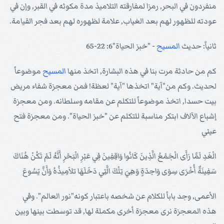
منفردون في البحر, رمزا لمفارقته التلاميذ مدة مكوثه في القبر, وإن في
عودته للظهور لهم بعد الغياب, علامة لظهوره لهم بعد فجر القيامة.
ثانياً: حديث
المسيح
- "خبز الحياة"6: 22-65
كم من حادثة مرت بنا في هذه البشارة, اتخذ منها
المسيح
موضوعاً
لحديث. وكم من"آية" اتخذها "آية" لعظة! فمن معجزة شفاء مريض
بيت حسدا, اتخذ موضوعاً للتكلم عن مقامه وسلطانه. ومن معجزة
إشباع الآلاف ابتكر مناسبة للتكلم عن "خبز الحياة". ومن معجزة فتح
عيني
الْغَدِ لَمَّا رَأَى الْجَمْعُ الَّذِينَ كَانُوا وَاقِفِينَ فِي عَبْرِ الْبَحْرِ أَنَّهُ لَمْ تَكُنْ هُنَاكَ
سَفِينَةٌ أُخْرَى سِوَى وَاحِدَةٍ وَهِيَ تِلْكَ الَّتِي دَخَلَهَا تلاَمِيذُهُ وَأَنَّ يَسُوعَ
الأعمى, وجد باباً للكلام عن شخصه باعتبار كونه"نور العالم". وفي
هذه المعجزة نرى معجزة أخرى مكملة لها, قد توسطت بينها وبين