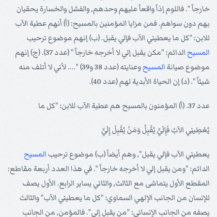
خارجاً ". فاللوم إذاً واقعاً عليهم وحدهم, والفشل والخسارة يحقيان
بهم دون سواهم. فمن مزايا المؤمنين بالمسيح: (أ) أنهم عطية الآب
للابن: "كل ما يعطيني الآب فإلي يقبل. (ب) إنهم موضوع ترحيب
المسيح
الدائم: "مكن يقبل إلي لا أخرجه خارجاً " (عدد 37). (ج) إنهم
موضوع صيانة
المسيح
وعنايته (عدد 38 و39) ".... لأني لا أتلف منه
شيئاً ". (د) إن الحياة الأبدية لهم (عدد 40).
عدد 37. (أ) المؤمنون بالمسيح هم عطية الآب للابن: "كل ما
يُعْطِينِي الآبُ فَإِلَيَّ يُقْبِلُ وَمَنْ يُقْبِلْ إِلَيَّ
يعطيني الآب فإلي يقبل", وهم أيضاً (ب) موضوع ترحيب
المسيح
الدائم: "ومن يقبل إلي لا أخرجه خارجاً ". في هذا العدد أربعة مقاطع:
المقطع الأول يتماشى مع الثالث, والثاني يساير الرابع. الأول يصف
للإنسان من الجانب الإلهي السماوي: "كل ما يعطيني الآب" والثالث
يصفه من الجانب الإنساني: "من يقبل إلي". فالمؤمن, من الجانب