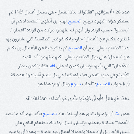
عدد 28. (أ) سؤالهم "فقالوا له ماذا نفعل حتى نعمل أعمال الله"؟ لم
يستنكر هؤلاء اليهود توبيخ
المسيح
لهم, بل أظهروا استعدادهم أن
"يعملوا" حسب قوله, ولو أنهم لم يفهموا مراده من قوله: "اعملوا",
فظنوه يتكلم عن "أعمال" خارجية كالفرائض الطقسية التي يشترون بها
هذا الطعام الباقي. مع أن
المسيح
لم يذكر شيئا عن الأعمال, بل تكلم
عن "العمل" على نوال الطعام الباقي. لكنهم فهموا أنه يقصد
"الأعمال" التي يأتيها الإنسان كدين له على
الله
. فكانوا كمن ينظر
الأشباح في ضوء الفجر, فلا يراها كما هي بل يلمح أشباهها. عدد 29.
(ب) جواب
المسيح
: "أجاب
يسوع
وقال لهم: هذا هو
«هَذَا هُوَ عَمَلُ اللَّهِ: أَنْ تُؤْمِنُوا بِالَّذِي هُوَ أَرْسَلَهُ». 30فَقَالُوا لَهُ:
عمل
الله
أن تؤمنوا بالذي هو أرسله". عاد
المسيح
فأكد لهم أنه ما قصد
"أعمالا" متناثرة يعملها الإنسان, لينال بها ذلك الطعام الباقي على
سبيل الأجر, بل أراد عملا واحدا لا أعمال فيه بالمرة – وهو:"أن يؤمنوا