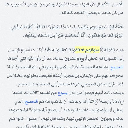
بأهداب الأعمال لأن فيها تمجيدا لذاتها, وتنفر من الإيمان لأنه يجردها
من كل مجد, ويعطي المجد كله لله.
«فَأَيَّةَ آيَةٍ تَصْنَعُ لِنَرَى وَنُؤْمِنَ بِكَ؟ مَاذَا تَعْمَلُ؟ 31آبَاؤُنَا أَكَلُوا الْمَنَّ فِي
الْبَرِّيَّةِ كَمَا هُوَ مَكْتُوبٌ: أَنَّهُ أَعْطَاهُمْ خُبْزاً مِنَ السَّمَاءِ لِيَأْكُلُوا».
عدد 30و31 (أ)
سؤالهم 6: 30
و31."فقالوا له فأية آية". ما أسرع الإنسان
إلى النسيان! لم تمض أربع وعشرون ساعة, مذ أن رأوا الآية التي أجراها
المسيح
بإشباعه الخمسة الآلاف, لكنهم لم يروا في تلك المعجزة "آية"
محرضه لهم على الإيمان, بل مجرد أرغفة أشبعت بطونهم.فضلا عن
ذلك, فإن العقل الطبيعي شرها مستمراً إلى المعجزات, ليعجب
ويتلذذ. لابد أنهم فهموا من قول
يسوع
عن نفسه: "الآب قد ختمه"
(ع27),"وأرسله"(ع29),أنه يريدهم أن يتأكدوا أنه هو
المسيح
, الذي
ينبغي أن يؤمنوا به, لذلك طلبوا منه أن يصنع آية جديدة ليفحصوها
بدقة ويميزون العنصر الإلهي فيها. وكما قال لهم: "اعملوا". قالوا هم
له: "تصنع". ولعلهم كانوا يعتبرون معجزة إشباع الآلاف أقل من