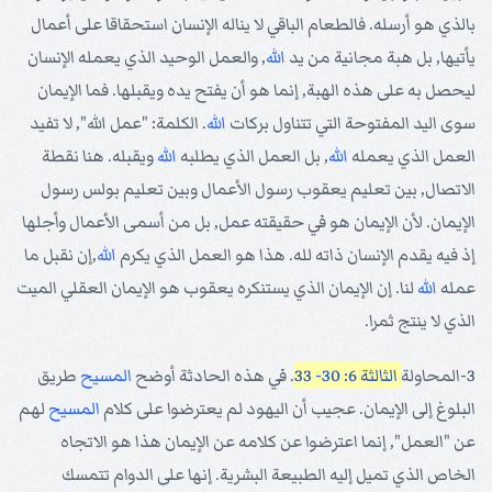
بالذي هو أرسله. فالطعام الباقي لا يناله الإنسان استحقاقا على أعمال
يأتيها, بل هبة مجانية من يد
الله
, والعمل الوحيد الذي يعمله الإنسان
ليحصل به على هذه الهبة, إنما هو أن يفتح يده ويقبلها. فما الإيمان
سوى اليد المفتوحة التي تتناول بركات
الله
. الكلمة: "عمل الله", لا تفيد
العمل الذي يعمله
الله
, بل العمل الذي يطلبه
الله
ويقبله. هنا نقطة
الاتصال, بين تعليم يعقوب رسول الأعمال وبين تعليم بولس رسول
الإيمان. لأن الإيمان هو في حقيقته عمل, بل من أسمى الأعمال وأجلها
إذ فيه يقدم الإنسان ذاته لله. هذا هو العمل الذي يكرم
الله
,إن نقبل ما
عمله
الله
لنا. إن الإيمان الذي يستنكره يعقوب هو الإيمان العقلي الميت
الذي لا ينتج ثمرا.
3-المحاولة
الثالثة 6: 30- 33
. في هذه الحادثة أوضح
المسيح
طريق
البلوغ إلى الإيمان. عجيب أن اليهود لم يعترضوا على كلام
المسيح
لهم
عن "العمل", إنما اعترضوا عن كلامه عن الإيمان هذا هو الاتجاه
الخاص الذي تميل إليه الطبيعة البشرية. إنها على الدوام تتمسك