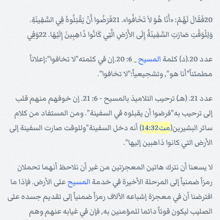
20فَقَالَ لَهُمْ: «أَنَا هُوَ لاَ تَخَافُوا». 21فَرَضُوا أَنْ يَقْبَلُوهُ فِي السَّفِينَةِ.
وَلِلْوَقْتِ صَارَتِ السَّفِينَةُ إِلَى الأَرْضِ الَّتِي كَانُوا ذَاهِبِينَ إِلَيْهَا. 22وَفِي
عدد 20.(د) كلمة
المسيح
_ 6: 20.إن في كلمته"لا تخافوا":إعلاناً
مطمئناً"أنا هو", وتشجيعياً:"لا تخافوا".
عدد 21. (هـ) ترحيب التلاميذ بالمسيح - 6: 21. إن خوفهم منهم قلب
إلى ترحيب به"فرضوا أن يقبلوه في السفينة". ومن المستفاد من كلام
سائر البشيرين(
مت14:32
) أنه دخل السفينة"وللوقت صارت السفينة إلى
الأرض التي كانوا ذاهبين إليها".
لا يسعنا أن نترك هاتين المعجزتين من غير أن نلاحظ أنهما تحملان
رمزاً ضمنياً إلى المرحلة الأخيرة في خدمة
المسيح
على الأرض. فإذا ما
افترضنا أن في معجزة إشباعه الآلاف رمزاً ضمنياً إلى تقديم جسده على
الصليب ليكون قوتاً دائما للمؤمنين به, فإن في غيابه عنهم وهم