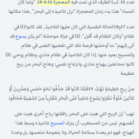
عدد 16. (ب) الظرف الذي تمت فيه
المعجزة 6:16-18
. "ولما كان
المساء" هذا بدء زمان المعجزة."نزل تلاميذه إلى البحر" _هذا مكانها.
عدد 17و18الحالة النفسية التي كان عليها التلاميذ_ لقد كانوا:(1) في
ظلام:"وكان الظلام قد أقبل". (2) في عزلة موحشة:"لم يكن
يسوع
قد
أتى إليهم".ما أوحشها فرصة تلك التي تقضيها النفس في ظلام
والمسيح بعيد عنها. إذا كان التلاميذ في ظلام مادي, وظلام روحي. (3)
كانوا محاطين بهياج مادي, وانزعاج نفسي: وهاج البحر من ريح
عظيمة
مِنْ رِيحٍ عَظِيمَةٍ تَهُبُّ. 19فَلَمَّا كَانُوا قَدْ جَذَّفُوا نَحْوَ خَمْسٍ وَعِشْرِينَ أَوْ
ثلاَثِينَ غَلْوَةً نَظَرُوا يَسُوعَ مَاشِياً عَلَى الْبَحْرِ مُقْتَرِباً مِنَ السَّفِينَةِ فَخَافُوا.
تهب".إن الريح التي هبت على البحر, رافقتها رياح أخرى هبت على
أنفسهم. ليس من المستغرب أن يترك
المسيح
تلاميذه وسط هذا
الهياج. فهو لم يعدنا بسلامة الحياة, ولا بنعومة ملمسها, بل وعدنا