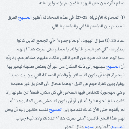
مبلغ تأثره من حال اليهود الذين لم يؤمنوا برسالته.
(1) المحاولة الأولى(6: 25-27). في هذه المحادثة أظهر
المسيح
الفرق
العظيم بين الطعام الفاني والطعام الباقي.
عدد 25. (1) سؤال اليهود: "ولما وجدوه" -أي الجمع الذين كانوا
يطلبونه- "في عبر البحر, قالوا له, يا معلم متى صرت هنا"؟ إنهم
بسؤالهم هذا قد عبروا عن الحيرة التي ملكت عليهم مشاعرهم, إذ رأوا
أن
المسيح
سبقهم إلى ذلك المكان من غير أن يستقل سفينة ليعبر بها
البحيرة, فإما أن يكون قد سافر براً وقطع المسافة التي بين بيت صيدا
يوليا, وبين كفرناحوم في الليل - وهذا محال لأن الطريق غير معبدة
وهي مهجورة تتغلغل فيها الصخور في كل مكان, فضلاً عن طولها, إذ
كانت تبلغ نحو عشرة أميال. أو أن يكون قد مشى على الماء, وهذا أمر
لم يألفوه حتى الآن.لذلك تقدموا إلى
المسيح
نفسه طالبين إليه أن يحل
لهم هذا اللغز, قائلين: "متى صرت هنا"؟ عدد26 و27. (ب) جواب
المسيح
."أجابهم
يسوع
وقال الحق