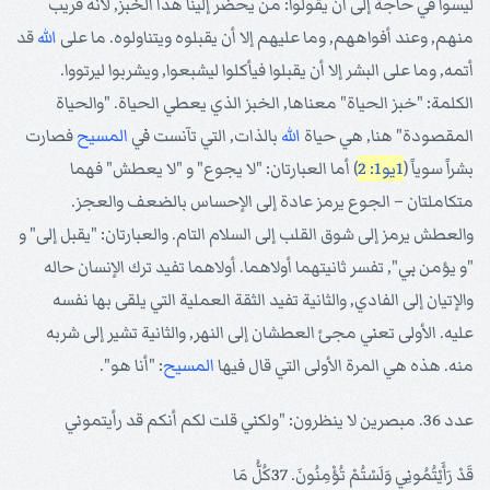
ليسوا في حاجة إلى أن يقولوا: من يحضر إلينا هذا الخبز, لأنه قريب
منهم, وعند أفواههم, وما عليهم إلا أن يقبلوه ويتناولوه. ما على
الله
قد
أتمه, وما على البشر إلا أن يقبلوا فيأكلوا ليشبعوا, ويشربوا ليرتووا.
الكلمة: "خبز الحياة" معناها, الخبز الذي يعطي الحياة. "والحياة
المقصودة" هنا, هي حياة
الله
بالذات, التي تآنست في
المسيح
فصارت
بشراً سوياً (
1يو1: 2
) أما العبارتان: "لا يجوع" و "لا يعطش" فهما
متكاملتان – الجوع يرمز عادة إلى الإحساس بالضعف والعجز.
والعطش يرمز إلى شوق القلب إلى السلام التام. والعبارتان: "يقبل إلى" و
"و يؤمن بي", تفسر ثانيتهما أولاهما. أولاهما تفيد ترك الإنسان حاله
والإتيان إلى الفادي, والثانية تفيد الثقة العملية التي يلقى بها نفسه
عليه. الأولى تعني مجئ العطشان إلى النهر, والثانية تشير إلى شربه
منه. هذه هي المرة الأولى التي قال فيها
المسيح
: "أنا هو".
عدد 36. مبصرين لا ينظرون: "ولكني قلت لكم أنكم قد رأيتموني
قَدْ رَأَيْتُمُونِي وَلَسْتُمْ تُؤْمِنُونَ. 37كُلُّ مَا