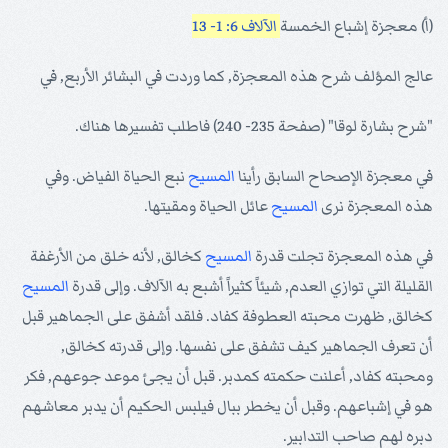
(أ‌) معجزة إشباع الخمسة
الآلاف 6: 1- 13
عالج المؤلف شرح هذه المعجزة, كما وردت في البشائر الأربع, في
"شرح بشارة لوقا" (صفحة 235- 240) فاطلب تفسيرها هناك.
في معجزة الإصحاح السابق رأينا
المسيح
نبع الحياة الفياض. وفي
هذه المعجزة نرى
المسيح
عائل الحياة ومقيتها.
في هذه المعجزة تجلت قدرة
المسيح
كخالق, لأنه خلق من الأرغفة
القليلة التي توازي العدم, شيئاً كثيراً أشبع به الآلاف. وإلى قدرة
المسيح
كخالق, ظهرت محبته العطوفة كفاد. فلقد أشفق على الجماهير قبل
أن تعرف الجماهير كيف تشفق على نفسها. وإلى قدرته كخالق,
ومحبته كفاد, أعلنت حكمته كمدبر. قبل أن يجئ موعد جوعهم, فكر
هو في إشباعهم. وقبل أن يخطر ببال فيلبس الحكيم أن يدبر معاشهم
دبره لهم صاحب التدابير.