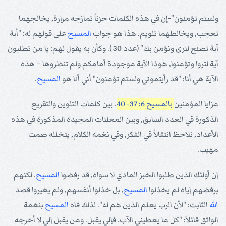
ولستم تؤمنون"-إن في هذه الكلمات حزناً تمازجه مرارة, يخالجهما
تعجب, ويخالطهما تلويم. هذا هو جواب
المسيح
على قولهم له: "أية
آية تصنع لنرى ونؤمن بك" (عدد 30 ). وكأن به يقول لهم: يا من تطلبون
آية لتروا وتؤمنوا, هوذا الآية موجودة أمامكم ولم تنظروها – هذه
الآية هي أنا: "قد رأيتموني ولستم تؤمنون" أني أنا هو
المسيح
.
مزايا المؤمنين
بالمسيح 6: 37- 40
. بين كلمات التلوين والتقريع
الذكورة في العدد السابق, وبين المعلنات المجيدة المذكورة في هذه
الأعداد, نلاحظ انتقالاً في الفكر, وفي نغمة الكلام, يتخلله صمت
مهيب.
إن أولئك الذين طلبوا الخبز المادي لا سواه, قد رفضوا
المسيح
. لكنهم
برفضهم إياه لم يخذلوا
المسيح
, بل خذلوا أنفسهم, ولم يغيروا قصد
الله
الثابت: "لأن الرب يعلم الذين هم له". لذلك فاه
المسيح
بنغمة
الواثق قائلاً: "كل ما يعطيني الآب. فإلي يقبل. ومن يقبل إلي لا أخرجه