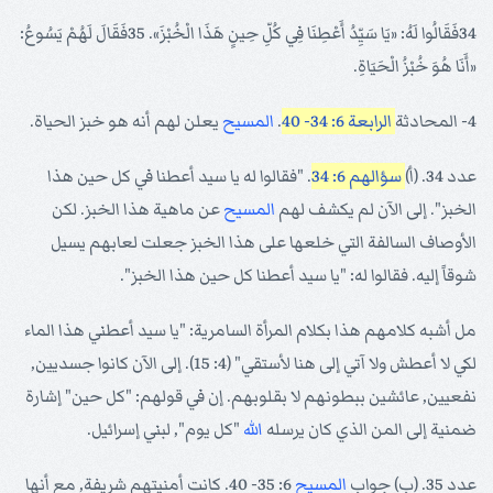
34فَقَالُوا لَهُ: «يَا سَيِّدُ أَعْطِنَا فِي كُلِّ حِينٍ هَذَا الْخُبْزَ». 35فَقَالَ لَهُمْ يَسُوعُ:
«أَنَا هُوَ خُبْزُ الْحَيَاةِ.
4- المحادثة
الرابعة 6: 34- 40
.
المسيح
يعلن لهم أنه هو خبز الحياة.
عدد 34. (أ)
سؤالهم 6: 34
. "فقالوا له يا سيد أعطنا في كل حين هذا
الخبز". إلى الآن لم يكشف لهم
المسيح
عن ماهية هذا الخبز. لكن
الأوصاف السالفة التي خلعها على هذا الخبز جعلت لعابهم يسيل
شوقاً إليه. فقالوا له: "يا سيد أعطنا كل حين هذا الخبز".
مل أشبه كلامهم هذا بكلام المرأة السامرية: "يا سيد أعطني هذا الماء
لكي لا أعطش ولا آتي إلى هنا لأستقي" (4: 15). إلى الآن كانوا جسديين,
نفعيين, عائشين ببطونهم لا بقلوبهم. إن في قولهم: "كل حين" إشارة
ضمنية إلى المن الذي كان يرسله
الله
"كل يوم", لبني إسرائيل.
عدد 35. (ب) جواب
المسيح
6: 35- 40. كانت أمنيتهم شريفة, مع أنها