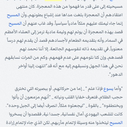
مسيحيته إلى على قدر ما فهموا من هذه المعجزة. كان منتهى
اعتقادهم أن المعجزة بلغت مداها عند إشباع بطونهم, وأن
المسيح
إنما جاء ليملك عليهم ملكاً مادياً سياسياً. وقد غاب عنهم أن
المسيح
قصد بهذه المعجزة أن يولم لهم وليمة مادية ترمز إلى العشاء الأعظم
في السماء, وأنه بتقديمه الطعام لأجسادهم قصد أن يقدم لهم درساً
معنوياً, في تقديمه ذاته لنفوسهم الجائعة. إلا أننا نحمد لهم
قصدهم, وإن كنا نلومهم على عدم فهمهم. وكم من المرات نسابقهم
نحن في هذا الجهل ونسبقهم إليه مع أنه قد"انتهت إلينا أواخر
الدهور".
"وأما
يسوع
فإذا علم " _ إما من حركاتهم, أو ببصيرته التي تخترق
حجب الظلام, فتعرف خفايا القلب ونياته _ "أنهم مزمعون أن يأتوا
ويختطفوه" _ بالقوة _ "ليجعلوه ملكاً, انصرف أيضا إلى الجبل وحده".
كانت للشعب اليهودي آمال نفسانية, جسدا نية, فقصدوا أن يسخروا
المسيح
ليتخذوا منه وسيلة لإتمام مآربهم, لكن الذي جاء لإتمام إرادة