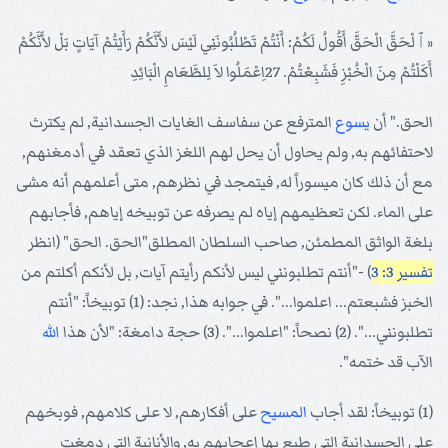
«ﭐلْحَقَّ الْحَقَّ أَقُولُ لَكُمْ: أَنْتُمْ تَطْلُبُونَنِي لَيْسَ لأَنَّكُمْ رَأَيْتُمْ آيَاتٍ بَلْ لأَنَّكُمْ
أَكَلْتُمْ مِنَ الْخُبْزِ فَشَبِعْتُمْ. 27اِعْمَلُوا لاَ لِلطَّعَامِ الْبَائِدِ
الحق." أن
يسوع
المترفع عن سفاسف الغايات الجسدانية, لم يكترث
لاحتفائهم به, ولم يحاول أن يحل لهم اللغز الذي تعقد في أدمغنهم,
مع أن ذلك كان ميسوراً له, فيتمجد في نظرهم, متى أعلمهم أنه مشى
على الماء. لكن تعظيمهم إياه لم يصرفه عن توبيخه إياهم, فأجابهم
بلغة الواثق المطمئن, صاحب السلطان المطلق"الحق. الحق" (انظر
تفسير 3: 3
) -"أنتم تطلبونني ليس لأنكم رأيتم آيات, بل لأنكم أكلتم من
الخبز فشبعتم... اعلموا...". في جوابه هذا, نجد: (1) توبيخاً: "أنتم
تطلبونني...". (2) نصحاً: "اعلموا...". (3) حجة دامغة: "لأن هذا
الله
الآب قد ختمه".
(1) توبيخاً: لقد أجاب
المسيح
على أفكارهم, لا على كلامهم, فوبخهم
على الجسدانية التي طبع بها إعجابهم به, والأنانية التي دمغت