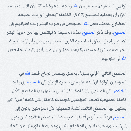
الإلهي السماوي, مختار من
الله
ومدعو دعوة فعالة, لأن الآب دبر منذ
الأزل أن يعطيه للمسيح (17: 6). الكلمة: "يعطي" وردت بصيغة
المضارع لتصف فعل
الله
المتواصل في قلوب البشر وقت اقتبالهم إلى
المسيح
. وقد ذكر
المسيح
هذه الحقيقة لا لينتقص بها من حرية البشر
الاختيارية, بل ليظهر لسامعيه الفرق العظيم بين من يأتوا إليه نتيجة
تحريضات بشرية جسدا نية (عدد 26), وبين من يأتون إليه نتيجة فعل
الله
في قلوبهم.
المقطع الثاني: "فإلي يقبل", يحقق ويضمن نجاح قصد
الله
في
المؤمنين."والإقبال" هنا, لا يعني مجرد الإتيان إلى
المسيح
بل يفيد
الخلاص
إلى المنتهى. إن كلمة: "كل" التي يستهل بها المقطع الأول,
كاملة تعميمية تصف المؤمنين كجماعة كاملة, لكن كلمة "من" التي
يستهل بها المقطع الثالث, كلمة تفصيلية لأن المؤمنين يأتون إلى
المسيح
فرداً, مع أنهم أعطوا له جماعة. المقطع الثالث: "من يقبل
إلي" يبتدىء حيث انتهى المقطع الثاني وهو يصف الإيمان من الجانب