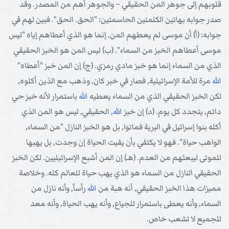
قلوبهم إلى جوهر المن الحقيقي – والجوهر أهم من المصدر. وقد
صدر جوابه بهاتين الكلمتين الحاسمتين: "الحق. الحق". فبين لهم في
جوابه: (أ) أن موسى لم يعطهم المن, إنما هو الذي أعطاهم إياه "ليس
موسى أعطاهم الخبز من السماء". (ب) ليس المن هو الخبز الحقيقي
الذي من السماء إنما هو خبز مادي رمزي. (ج) إن المن خبز "أعطاه"
الله
مرة للأمة الإسرائيلية, فصار في خبر كان, وذهب مع الذين أكلوه,
لكن الخبز الحقيقي الذي من السماء يعطيه
الله
باستمرار لأنه خبز حي
دائم, يتجدد كل يوم. (د) إن خبز
الله
, الحقيقي, ليس هو المن الذي
أكله بنوا إسرائيل في البرية فماتوا, بل هو الخبز النازل "من السماء,
الواهب حياة". فهو لا يكتفي بأن يقيت الحياة إن وجدت, بل يهبها
للموتى ليبعثهم من العدم. (هـ) إن المن أشبع الإسرائيليين. لكن الخبز
الحقيقي النازل من السماء هو الذي يهب حياة للعالم كله. وخلاصة
مميزات هذا الخبز الحقيقي, أنه هبة من
الله
رأساً, وأنه نازل من
السماء, وأنه يعطى باستمرار للجياع, وأنه يهب الحياة, وأنه معد
للجميع لا لشعب خاص.