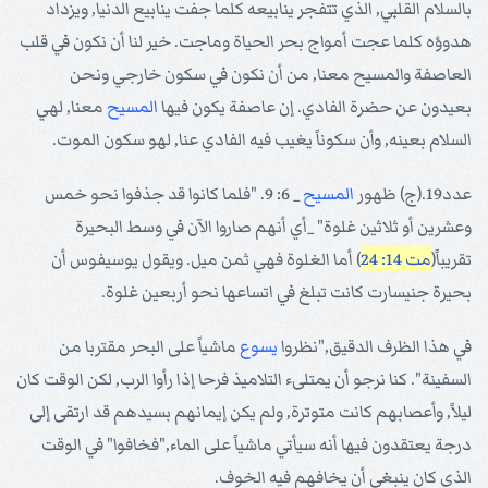
بالسلام القلبي, الذي تتفجر ينابيعه كلما جفت ينابيع الدنيا, ويزداد
هدوؤه كلما عجت أمواج بحر الحياة وماجت. خير لنا أن نكون في قلب
العاصفة والمسيح معنا, من أن نكون في سكون خارجي ونحن
بعيدون عن حضرة الفادي. إن عاصفة يكون فيها
المسيح
معنا, لهي
السلام بعينه, وأن سكوناً يغيب فيه الفادي عنا, لهو سكون الموت.
عدد19.(ج) ظهور
المسيح
_ 6: 9. "فلما كانوا قد جذفوا نحو خمس
وعشرين أو ثلاثين غلوة" _أي أنهم صاروا الآن في وسط البحيرة
تقريباً(
مت 14: 24
) أما الغلوة فهي ثمن ميل. ويقول يوسيفوس أن
بحيرة جنيسارت كانت تبلغ في اتساعها نحو أربعين غلوة.
في هذا الظرف الدقيق,"نظروا
يسوع
ماشياً على البحر مقتربا من
السفينة". كنا نرجو أن يمتلىء التلاميذ فرحا إذا رأوا الرب, لكن الوقت كان
ليلاً, وأعصابهم كانت متوترة, ولم يكن إيمانهم بسيدهم قد ارتقى إلى
درجة يعتقدون فيها أنه سيأتي ماشياً على الماء,"فخافوا" في الوقت
الذي كان ينبغي أن يخافهم فيه الخوف.