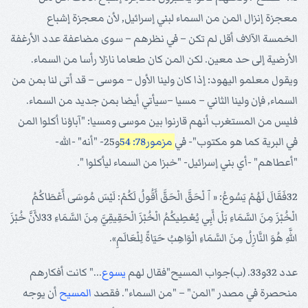
معجزة إنزال المن من السماء لبني إسرائيل, لأن معجزة إشباع
الخمسة الآلاف أقل لم تكن – في نظرهم – سوى مضاعفة عدد الأرغفة
الأرضية إلى حد معين. لكن المن كان طعاما نازلا رأسا من السماء.
ويقول معلمو اليهود: إذا كان ولينا الأول – موسى – قد أتى لنا بمن من
السماء, فإن ولينا الثاني – مسيا –سيأتي أيضا بمن جديد من السماء.
فليس من المستغرب أنهم قارنوا بين موسى ومسيا: "آباؤنا أكلوا المن
في البرية كما هو مكتوب"- في
مزمور78: 54
و25- "أنه" -الله-
"أعطاهم" -أي بني إسرائيل- "خبزا من السماء ليأكلوا ".
32فَقَالَ لَهُمْ يَسُوعُ: «ﭐلْحَقَّ الْحَقَّ أَقُولُ لَكُمْ: لَيْسَ مُوسَى أَعْطَاكُمُ
الْخُبْزَ مِنَ السَّمَاءِ بَلْ أَبِي يُعْطِيكُمُ الْخُبْزَ الْحَقِيقِيَّ مِنَ السَّمَاءِ 33لأَنَّ خُبْزَ
اللَّهِ هُوَ النَّازِلُ مِنَ السَّمَاءِ الْوَاهِبُ حَيَاةً لِلْعَالَمِ».
عدد 32و33. (ب)جواب المسيح"فقال لهم
يسوع
..." كانت أفكارهم
منحصرة في مصدر "المن" – "من السماء". فقصد
المسيح
أن يوجه