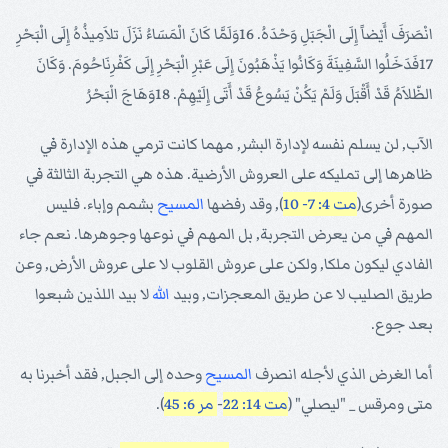
انْصَرَفَ أَيْضاً إِلَى الْجَبَلِ وَحْدَهُ. 16وَلَمَّا كَانَ الْمَسَاءُ نَزَلَ تلاَمِيذُهُ إِلَى الْبَحْرِ
17فَدَخَلُوا السَّفِينَةَ وَكَانُوا يَذْهَبُونَ إِلَى عَبْرِ الْبَحْرِ إِلَى كَفْرِنَاحُومَ. وَكَانَ
الظّلاَمُ قَدْ أَقْبَلَ وَلَمْ يَكُنْ يَسُوعُ قَدْ أَتَى إِلَيْهِمْ. 18وَهَاجَ الْبَحْرُ
الآب, لن يسلم نفسه لإدارة البشر, مهما كانت ترمي هذه الإدارة في
ظاهرها إلى تمليكه على العروش الأرضية. هذه هي التجربة الثالثة في
صورة أخرى(
مت 4: 7- 10
), وقد رفضها
المسيح
بشمم وإباء. فليس
المهم في من يعرض التجربة, بل المهم في نوعها وجوهرها. نعم جاء
الفادي ليكون ملكا, ولكن على عروش القلوب لا على عروش الأرض, وعن
طريق الصليب لا عن طريق المعجزات, وبيد
الله
لا بيد اللذين شبعوا
بعد جوع.
أما الغرض الذي لأجله انصرف
المسيح
وحده إلى الجبل, فقد أخبرنا به
متى ومرقس _ "ليصلي" (
مت 14: 22
-
مر 6: 45
).