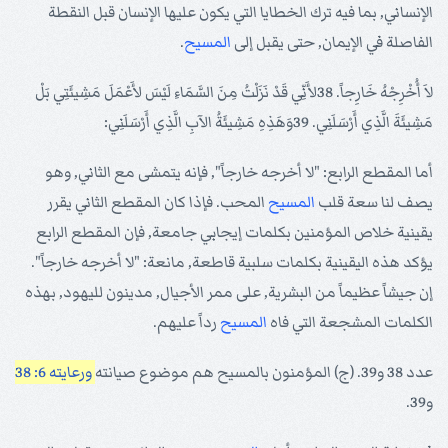
الإنساني, بما فيه ترك الخطايا التي يكون عليها الإنسان قبل النقطة
الفاصلة في الإيمان, حتى يقبل إلى
المسيح
.
لاَ أُخْرِجْهُ خَارِجاً. 38لأَنِّي قَدْ نَزَلْتُ مِنَ السَّمَاءِ لَيْسَ لأَعْمَلَ مَشِيئَتِي بَلْ
مَشِيئَةَ الَّذِي أَرْسَلَنِي. 39وَهَذِهِ مَشِيئَةُ الآبِ الَّذِي أَرْسَلَنِي:
أما المقطع الرابع: "لا أخرجه خارجاً", فإنه يتمشى مع الثاني, وهو
يصف لنا سعة قلب
المسيح
المحب. فإذا كان المقطع الثاني يقرر
يقينية خلاص المؤمنين بكلمات إيجابي جامعة, فإن المقطع الرابع
يؤكد هذه اليقينية بكلمات سلبية قاطعة, مانعة: "لا أخرجه خارجاً".
إن جيشاً عظيماً من البشرية, على ممر الأجيال, مدينون لليهود, بهذه
الكلمات المشجعة التي فاه
المسيح
رداً عليهم.
عدد 38 و39. (ج) المؤمنون بالمسيح هم موضوع صيانته
ورعايته 6: 38
و39.