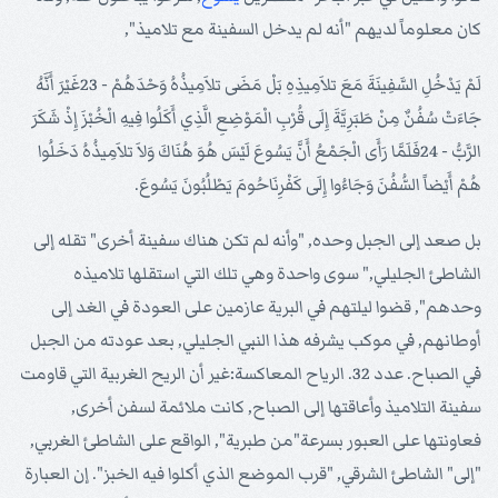
كان معلوماً لديهم "أنه لم يدخل السفينة مع تلاميذ",
لَمْ يَدْخُلِ السَّفِينَةَ مَعَ تلاَمِيذِهِ بَلْ مَضَى تلاَمِيذُهُ وَحْدَهُمْ - 23غَيْرَ أَنَّهُ
جَاءَتْ سُفُنٌ مِنْ طَبَرِيَّةَ إِلَى قُرْبِ الْمَوْضِعِ الَّذِي أَكَلُوا فِيهِ الْخُبْزَ إِذْ شَكَرَ
الرَّبُّ - 24فَلَمَّا رَأَى الْجَمْعُ أَنَّ يَسُوعَ لَيْسَ هُوَ هُنَاكَ وَلاَ تلاَمِيذُهُ دَخَلُوا
هُمْ أَيْضاً السُّفُنَ وَجَاءُوا إِلَى كَفْرِنَاحُومَ يَطْلُبُونَ يَسُوعَ.
بل صعد إلى الجبل وحده, "وأنه لم تكن هناك سفينة أخرى" تقله إلى
الشاطئ الجليلي," سوى واحدة وهي تلك التي استقلها تلاميذه
وحدهم", قضوا ليلتهم في البرية عازمين على العودة في الغد إلى
أوطانهم, في موكب يشرفه هذا النبي الجليلي, بعد عودته من الجبل
في الصباح. عدد 32. الرياح المعاكسة:غير أن الريح الغربية التي قاومت
سفينة التلاميذ وأعاقتها إلى الصباح, كانت ملائمة لسفن أخرى,
فعاونتها على العبور بسرعة"من طبرية", الواقع على الشاطئ الغربي,
"إلى" الشاطئ الشرقي, "قرب الموضع الذي أكلوا فيه الخبز". إن العبارة