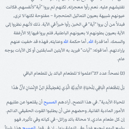
تفتيشهم عليه. نعم رأوا معجزته, لكنهم لم يروا "أية"لأنفسهم, فكانت
عيونهم شبيهة بعيون التماثيل المتحجرة – مفتوحة لكنها لا ترى,
فبدلاُ من أن يروا "آية" في الخبز, رأوا خبزاً في الآية. ذلك لأنهم نظروا إلى
الآية بعيون بطونهم لا بعيونهم الباطنية, فلم يروا فيها إلا الأرغفة
والسمك. أما قدرة
الله
, أما حكمة
الله
وعنايته, فهذه قد خفيت عنهم
بإرادتهم. أما قوله: "آيات" فيريد به الآيتين السابقتين أو كل الآيات بوجه
عام.
(2) نصحاً: عدد 27"اعلموا لا للطعام البائد بل للطعام الباقي
بَلْ لِلطَّعَامِ الْبَاقِي لِلْحَيَاةِ الأَبَدِيَّةِ الَّذِي يُعْطِيكُمُ ابْنُ الإِنْسَانِ لأَنَّ هَذَا
للحياة الأبدية". في هذا النصح, أرادهم
المسيح
أن يقلعوا عن طلبهم
الأمور المادية الفانية, وحضهم على أن يطلبوا القوت الحقيقي الدائم.
إن كل طعام مادي, لا محالة بائد وزائل- في كيانه وفي تأثيره, فهو
يشبع اليوم ليجيع غداً. وفي النهاية يزول. إن في قول
المسيح
هذا, شيئاً