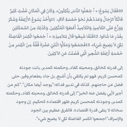
10فَقَالَ يَسُوعُ: «ﭐجْعَلُوا النَّاسَ يَتَّكِئُونَ». وَكَانَ فِي الْمَكَانِ عُشْبٌ كَثِيرٌ
فَاتَّكَأَ الرِّجَالُ وَعَدَدُهُمْ نَحْوُ خَمْسَةِ آلاَفٍ. 11وَأَخَذَ يَسُوعُ الأَرْغِفَةَ وَشَكَرَ
وَوَزَّعَ عَلَى التّلاَمِيذِ وَالتّلاَمِيذُ أَعْطَوُا الْمُتَّكِئِينَ. وَكَذَلِكَ مِنَ السَّمَكَتَيْنِ
بِقَدْرِ مَا شَاءُوا. 12فَلَمَّا شَبِعُوا قَالَ لِتلاَمِيذِهِ: «ﭐجْمَعُوا الْكِسَرَ الْفَاضِلَةَ
لِكَيْ لاَ يَضِيعَ شَيْءٌ». 13فَجَمَعُوا وَمَلَأُوا اثْنَتَيْ عَشْرَةَ قُفَّةً مِنَ الْكِسَرِ مِنْ
خَمْسَةِ أَرْغِفَةِ الشَّعِيرِ الَّتِي فَضَلَتْ عَنِ الآكِلِينَ.
إلى قدرته كخالق, ومحبته كفاد, وحكمته كمدبر, بانت جودته
كمحسن كريم. فهو لم يكتفي بأن أشبع, بل جاد بطعام وفير, حتى
فضل عن حاجتهم. كذلك في تدبير فدائه:"يوجد أيضا مكان"."كم من
أجير لأبي يفضل عنه الخبز"! إلى قدرته كخالق, ومحبته كفاد, وحكمته
كمدبر, وجودته كمحسن كريم ظهر اقتصاده كحكيم. إن وجود
سخائه لا ينفى قدرة اقتصاده. فالفرق عظيم بين الجود
والإسراف"اجمعوا الكسر الفاضلة لكي لا يضيع شيء".