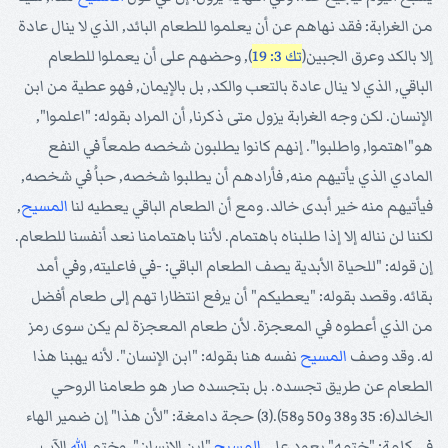
من الغرابة: فقد نهاهم عن أن يعلموا للطعام البائد, الذي لا ينال عادة
إلا بالكد وعرق الجبين(
تك 3: 19
), وحضهم على أن يعملوا للطعام
الباقي, الذي لا ينال عادة بالتعب والكد, بل بالإيمان, فهو عطية من ابن
الإنسان. لكن وجه الغرابة يزول متى ذكرنا, أن المراد بقوله: "اعلموا",
هو"اهتموا, واطلبوا". إنهم كانوا يطلبون شخصه طمعاً في النفع
المادي الذي يأتيهم منه, فأرادهم أن يطلبوا شخصه, حباُ في شخصه,
فيأتيهم منه خير أبدى خالد. ومع أن الطعام الباقي يعطيه لنا
المسيح
,
لكننا لن نناله إلا إذا طلبناه باهتمام. لأننا باهتمامنا نعد أنفسنا للطعام.
إن قوله: "للحياة الأبدية يصف الطعام الباقي: -في فاعليته, وفي أمد
بقائه. وقصد بقوله: "يعطيكم" أن يرفع انتظارا تهم إلى طعام أفضل
من الذي أعطوه في المعجزة. لأن طعام المعجزة لم يكن سوى رمز
له. وقد وصف
المسيح
نفسه هنا بقوله: "ابن الإنسان". لأنه يهبنا هذا
الطعام عن طريق تجسده. بل بتجسده صار هو طعامنا الروحي
الخالد(6: 35 و38 و50 و58).(3) حجة دامغة: "لأن هذا" إن ضمير الهاء
في كلمة: "ختمه" يعود على
المسيح
"ابن الإنسان". وختم
الله
الآب