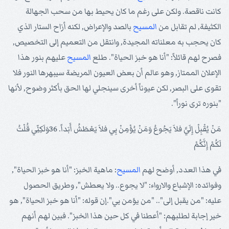
كانت ناقصة. ولكن على رغم ما كان يحيط بها من سحب الجهالة
الكثيفة, لم تقابل من
المسيح
بالصد والإعراض, لكنه أزاح الستار الذي
كان يحجب به معلناته المجيدة, وانتقل من التعميم إلى التخصيص,
فصرح لهم قائلاً: "أنا هو خبز الحياة". طلع
المسيح
عليهم بنور هذا
الإعلان الممتاز, وهو عالم أن بعض العيون المريضة سيبهرها النور فلا
تقوى على البصر, لكن عيوناً أخرى سينجلي لها الحق بأكثر وضوح, لأنها
"بنوره ترى نوراً".
مَنْ يُقْبِلْ إِلَيَّ فلاَ يَجُوعُ وَمَنْ يُؤْمِنْ بِي فلاَ يَعْطَشُ أَبَداً. 36وَلَكِنِّي قُلْتُ
لَكُمْ إِنَّكُمْ
في هذا العدد, أوضح لهم
المسيح
: ماهية الخبز: "أنا هو خبز الحياة",
وفوائده: الإشباع والارواء: "لا يجوع.. ولا يعطش", وطريق الحصول
عليه: "من يقبل إلى".. "من يؤمن بي".إن قوله: "أنا هو خبز الحياة", هو
خير إجابة لطلبهم: "أعطنا في كل حين هذا الخبز". فبين لهم أنهم