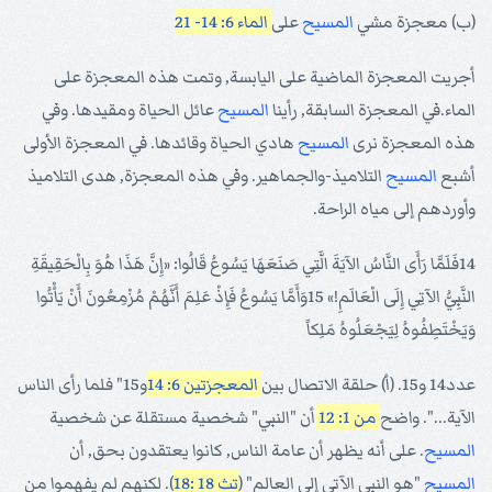
(ب‌) معجزة مشي
المسيح
على
الماء 6: 14- 21
أجريت المعجزة الماضية على اليابسة, وتمت هذه المعجزة على
الماء.في المعجزة السابقة, رأينا
المسيح
عائل الحياة ومقيدها. وفي
هذه المعجزة نرى
المسيح
هادي الحياة وقائدها. في المعجزة الأولى
أشبع
المسيح
التلاميذ-والجماهير. وفي هذه المعجزة, هدى التلاميذ
وأوردهم إلى مياه الراحة.
14فَلَمَّا رَأَى النَّاسُ الآيَةَ الَّتِي صَنَعَهَا يَسُوعُ قَالُوا: «إِنَّ هَذَا هُوَ بِالْحَقِيقَةِ
النَّبِيُّ الآتِي إِلَى الْعَالَمِ!» 15وَأَمَّا يَسُوعُ فَإِذْ عَلِمَ أَنَّهُمْ مُزْمِعُونَ أَنْ يَأْتُوا
وَيَخْتَطِفُوهُ لِيَجْعَلُوهُ مَلِكاً
عدد14 و15. (أ) حلقة الاتصال بين
المعجزتين 6: 14
و15" فلما رأى الناس
الآية...". واضح
من 1: 12
أن "النبي" شخصية مستقلة عن شخصية
المسيح
. على أنه يظهر أن عامة الناس, كانوا يعتقدون بحق, أن
المسيح
"هو النبي الآتي إلى العالم" (
تث 18 :18
). لكنهم لم يفهموا من