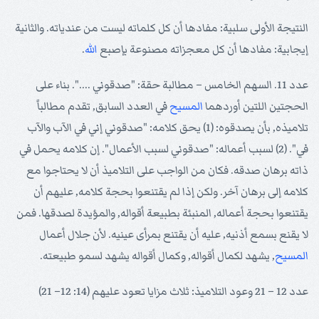
النتيجة الأولى سلبية: مفادها أن كل كلماته ليست من عندياته. والثانية
إيجابية: مفادها أن كل معجزاته مصنوعة بإصبع
الله
.
عدد 11. السهم الخامس – مطالبة حقة: "صدقوني ....". بناء على
الحجتين اللتين أوردهما
المسيح
في العدد السابق, تقدم مطالباً
تلاميذه, بأن يصدقوه: (1) يحق كلامه: "صدقوني إني في الآب والآب
في". (2) لسبب أعماله: "صدقوني لسبب الأعمال". إن كلامه يحمل في
ذاته برهان صدقه. فكان من الواجب على التلاميذ أن لا يحتاجوا مع
كلامه إلى برهان آخر. ولكن إذا لم يقتنعوا بحجة كلامه, عليهم أن
يقتنعوا بحجة أعماله, المنبئة بطبيعة أقواله, والمؤيدة لصدقها. فمن
لا يقنع بسمع أذنيه, عليه أن يقتنع بمرأى عينيه. لأن جلال أعمال
المسيح
, يشهد لكمال أقواله, وكمال أقواله يشهد لسمو طبيعته.
عدد 12 – 21 وعود التلاميذ: ثلاث مزايا تعود عليهم (14: 12– 21)