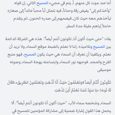
أما عند موت كل منهم, أ, يتم في مجيء
المسيح
الثاني. إن قوله
"وآخذكم إلى" يفيض رقة وحناناً, فيه نتمثل أباً محباً عائداً إلى صغاره
ليأخذهم معه حيث كان, فيضمهم إلى صدره الحنون, ثم يتقدم
حاملاً إياهم طيلة مدة السفر.
بقاء: "حتى حيث أكون أنا, تكونون أنتم أيضاً". هذه هي الشركة الدائمة
بين
المسيح
وتلاميذه. إننا لا نعلم بالضبط موقع السماء, ولا نريد أن
نعلم. ويكفينا أن نعرف أن السماء هي حيث يكون
المسيح
, فهو منبع
الفرح والمجد. فوجهه نور السماء, وابتسامته بهجة السماء, وصوته
موسيقى
تَكُونُونَ أَنْتُمْ أَيْضاً 4وَتَعْلَمُونَ حَيْثُ أَنَا أَذْهَبُ وَتَعْلَمُونَ الطَّرِيقَ».5قَالَ
لَهُ تُومَا: «يَا سَيِّدُ لَسْنَا نَعْلَمُ أَيْنَ تَذْهَبُ
السماء, وشخصه سماء الآب. "حيث أكون أنا تكونون أنتم أيضاً". ألا
يحمل هذا القول إشارة ضمنية إلى مشاركة المؤمنين للمسيح في