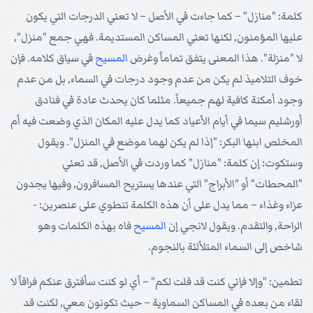
كلمة: "منازل" – كما جاءت في الأصل – لا تعني الدرجات التي يكون
عليها المؤمنون, لكنها تعني المساكن المستديمة. فهي جمع "منزل",
لا "منزلة". هذا المعنى يتفق تماماً وغرض
المسيح
في سياق كلامه. فإن
خوف التلاميذ لم يكن من عدم وجود درجات في السماء, بل من عدم
وجود أمكنة كافية لهم جميعاً. مثلما كان يحدث عادة في فنادق
أورشليم سيما في أيام الأعياد كما يدل عليه المكان الذي وضعت فيه أم
المخلص ابنها البكر: "إذا لم يكن لهما موضع في المنزل". ويقول
وستكوت: إن كلمة: "منازل" كما وردت في الأصل, قد تعني
"المحطات" أو "الأبراج" التي عندها يستريح المسافرون, وفيها يجدون
عزاء وغذاء – مما يدل على أن هذه الكلمة تنطوي على عنصرين: -
الراحة, والتقدم. ويقول لانجي إن
المسيح
فاه بهذه الكلمات وهو
شاخص إلى السماء المتلألئة بالنجوم.
تطمين: "وإلا فإني كنت قد قلت لكم" – أي لو كنت سأفترق عنكم فراقاً لا
لقاء من بعده في المساكن السماوية – حيث تكونون معي, لكنت قد