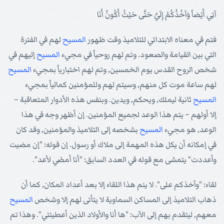
آتِي أَيْضاً وَآخُذُكُمْ إِلَيَّ حَتَّى حَيْثُ أَكُونُ أَنَا
فتم في معناه الابتدائي للتلاميذ وقت ظهور
المسيح
لهم في الفترة
التي بين القيامة والصعود. وتم لهم روحياً في مجيء
المسيح
إليهم في
شخص الروح القدس يوم الخمسين, وتم لهم اختبارياً بمجيء
المسيح
لهم ساعة موت كل منهم, وسيتم لهم وللمؤمنين كمالياً بمجيء
المسيح
ثانية ليملك, ويحكم, ويدين. وبنفس هذه الأدوار المتعاقبة –
إلا أولهم – يتم هذا الوعد لجميع المؤمنين. إن أظهر وجه في هذا
الوعد, هو مجيء
المسيح
بشخصه إلى التلاميذ والمؤمنين, وقد كان
في إمكانه أن يكل هذه المهمة إلى ملاك أو رسول. إن قوله: "إن مضيت
وأعددت" يتمشى مع قوله في العدد السابق: "أنا أمضي لأعد".
لقاء: "وآخذكم على". لا ينم هذا اللقاء إلا بعد أعداد المكان, كما أن
ذهاب التلاميذ إلى المساكن السماوية لا يتأتى لهم إلا وشخص
المسيح
معهم, ليتقدم بهم إلى الآب: "ها أنا والأولاد الذين أعطيتني". وهذا تم