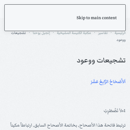
Skip to main content
الرئيسية
تفاسير
مكتبة الكنيسة المشيخية
إنجيل يوحنا
تشجيعات
ووعود
تشجيعات ووعود
اَلأَصْحَاحُ الرَّابِعُ عَشَرَ
1«لاَ تَضْطَرِبْ
ترتبط فاتحة هذا الأصحاح, بخاتمة الأصحاح السابق, ارتباطاً مكيناً