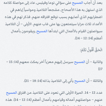
بعد أن أجاب
المسيح
على سؤالي توما وفيلبس, عاد إلى مواصلة كلامه
الذي استهل به هذا الأصحاح, مشجعاً التلاميذ ومواسياً إياهم في
اضطرابهم الذي أصابهم بسبب توقع افتراقه عنهم. فذكر لهم في هذه
الأعداد ثلاث مزايا سيتمتعون بها متى غاب عنهم. الأولى – أن التلاميذ
سيواصلون القيام بالأعمال التي ابتدأها
المسيح
, ويقومون بأعمال
أعظم (14: 12 – 14).
الْحَقَّ أَقُولُ لَكُمْ:
والثانية – أن
المسيح
سيرسل إليهم معزياً آخر يمكث معهم (14: 15 –
17)
والثالثة – أن
المسيح
يأتي إلى التلاميذ بذاته (14: 18 – 21).
عدد 12 – 14. الميزة الأولى التي تعود على التلاميذ من افتراق
المسيح
عنهم – مواصلتهم أعماله وقيامهم بأعمال أعظم (14: 12 – 14). هذه