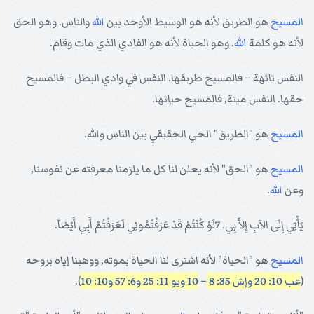
المسيح
هو الطريق لأنه هو الوسيط الأوحد بين
الله
والناس. وهو الحق
لأنه هو كلمة
الله
. وهو الحياة لأنه هو الفادي الذي مات وقام.
النفس تائهة – فالمسيح طريقها. النفس في وادي البطل – فالمسيح
حقها. النفس ميتة, فالمسيح حياتها.
المسيح
هو "الطريق" الحي الحقيقي بين الناس والله.
المسيح
هو "الحق" لأنه يعلن لنا كل ما يلزمنا معرفته عن نفوسنا,
وعن
الله
.
يَأْتِي إِلَى الآبِ إِلاَّ بِي. 7لَوْ كُنْتُمْ قَدْ عَرَفْتُمُونِي لَعَرَفْتُمْ أَبِي أَيْضاً.
المسيح
هو "الحياة" لأنه اشترى لنا الحياة بموته, ووهبنا إياه بروحه
(
عب 10: 20
وإش 35: 8
–
10 ويو 11: 25
و6: 57
و10: 10
).