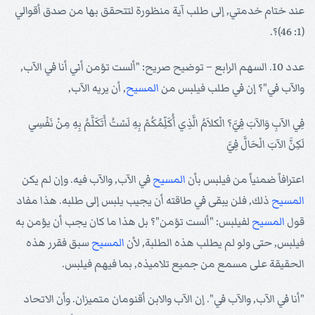
عند ختام خدمتي, إلى طلب آية منظورة لتتحقق بها من صدق أقوالي
(1: 46)؟.
عدد 10. السهم الرابع – توضيح صريح: "ألست تؤمن أني أنا في الآب,
والآب في"؟ إن في طلب فيلبس من
المسيح
, أن يريه الآب,
فِي الآبِ وَالآبَ فِيَّ؟ الْكلاَمُ الَّذِي أُكَلِّمُكُمْ بِهِ لَسْتُ أَتَكَلَّمُ بِهِ مِنْ نَفْسِي
لَكِنَّ الآبَ الْحَالَّ فِيَّ
اعترافاً ضمنياً من فيلبس بأن
المسيح
في الآب, والآب فيه. وإن لم يكن
المسيح
ذلك, فلن يبقى في طاقته أن يجيب يلبس إلى طلبه. هذا مفاد
قول
المسيح
لفيلبس: "ألست تؤمن"؟ بل هذا ما كان يجب أن يؤمن به
فيلبس, حتى ولو لم يطلب هذه الطلبة, لأن
المسيح
سبق فقرر هذه
الحقيقة على مسمع من جميع تلاميذه, بما فيهم فيلبس.
"أنا في الآب, والآب في". إن الآب والابن أقنومان متميزان. وأن الاتحاد