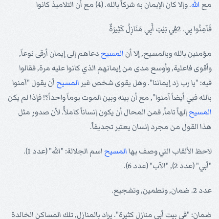
مع
الله
. وإلا كان الإيمان به شركاً بالله. (4) مع أن التلاميذ كانوا
فَآمِنُوا بِي. 2فِي بَيْتِ أَبِي مَنَازِلُ كَثِيرَةٌ
مؤمنين بالله وبالمسيح, إلا أن
المسيح
دعاهم إلى إيمان أرقى نوعاً,
وأقوى فاعلية, وأوسع مدى من إيمانهم الذي كانوا عليه مرة, فقالوا
فيه: "يا رب زد إيماننا". وهل يقوى شخص غير
المسيح
أن يقول "آمنوا
بالله فبي أيضاً آمنوا", مع أن بينه وبين الموت يوماً واحداً؟! فإذا لم يكن
المسيح
إلهاً تاماً, فمن المحال أن يكون إنساناً كاملاًً. لأن صدور مثل
هذا القول من مجرد إنسان يعتبر تجديفاً.
لاحظ الألقاب التي وصف بها
المسيح
اسم الجلالة: "الله" (عدد 1).
"أبي" (عدد 2), "الآب" (عدد 6).
عدد 2. ضمان, وتطمين, وتشجيع.
ضمان: "في بيت أبي منازل كثيرة". يراد بالمنازل, تلك المساكن الخالدة