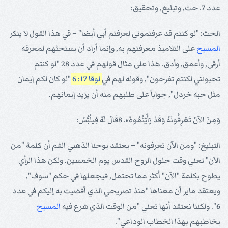
عدد 7. حث, وتبليغ, وتحقيق:
الحث: "لو كنتم قد عرفتموني لعرفتم أبي أيضا" – في هذا القول لا ينكر
المسيح
على التلاميذ معرفتهم به, وإنما أراد أن يستحثهم لمعرفة
أرقى, وأعمق, وأدق. هذا على مثال قولهم في عدد 28 "لو كنتم
تحبونني لكنتم تفرحون", وقوله لهم في
لوقا 17: 6
"لو كان لكم إيمان
مثل حبة خردل", جواباً على طلبهم منه أن يزيد إيمانهم.
وَمِنَ الآنَ تَعْرِفُونَهُ وَقَدْ رَأَيْتُمُوهُ». 8قَالَ لَهُ فِيلُبُّسُ:
التبليغ: "ومن الآن تعرفونه" – يعتقد يوحنا الذهبي الفم أن كلمة "من
الآن" تعني وقت حلول الروح القدس يوم الخمسين. ولكن هذا الرأي
يطوح بكلمة "الآن" أكثر مما تحتمل, فيجعلها في حكم "سوف",
ويعتقد ماير أن معناها "منذ تصريحي الذي أفضيت به إليكم في عدد
6". ولكننا نعتقد أنها تعني "من الوقت الذي شرع فيه
المسيح
يخاطبهم بهذا الخطاب الوداعي".