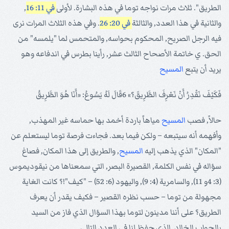
الطريق". ثلاث مرات نواجه توما في هذه البشارة. لأولى
في 11: 16
,
والثانية في هذا العدد, والثالثة
في 20: 26
. وفي هذه الثلاث المرات نرى
فيه الرجل الصريح, المحكوم بحواسه, والمتحمس لما "يلمسه" من
الحق. ي خاتمة الأصحاح الثالث عشر, رأينا بطرس في اندفاعه وهو
يريد أن يتبع
المسيح
فَكَيْفَ نَقْدِرُ أَنْ نَعْرِفَ الطَّرِيقَ؟» 6قَالَ لَهُ يَسُوعُ: «أَنَا هُوَ الطَّرِيقُ
حالاً, فصب
المسيح
مياهاً باردة أخمد بها حماسه غير المهذب,
وأفهمه أنه سيتبعه – ولكن فيما بعد. فجاءت فرصة توما ليستعلم عن
"المكان" الذي يذهب إليه
المسيح
, والطريق إلى هذا المكان, فصاغ
سؤاله في نفس الكلمة, القصيرة البصر, التي سمعناها من نيقوديموس
(3: 4و 11), والسامرية (4: 9), واليهود (6: 52) – "كيف"!؟ كانت الغاية
مجهولة من توما – حسب نظره القصير – فكيف يقدر أن يعرف
الطريق؟ على أننا مدينون لتوما بهذا السؤال الذي فاز من السيد
بالجواب الخالد, الذي حفظ لنا في العدد التالي.