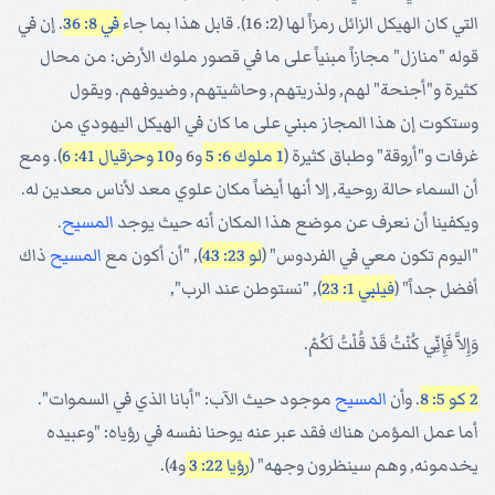
التي كان الهيكل الزائل رمزاً لها (2: 16). قابل هذا بما جاء
في 8: 36
. إن في
قوله "منازل" مجازاً مبنياً على ما في قصور ملوك الأرض: من محال
كثيرة و"أجنحة" لهم, ولذريتهم, وحاشيتهم, وضيوفهم. ويقول
وستكوت إن هذا المجاز مبني على ما كان في الهيكل اليهودي من
غرفات و"أروقة" وطباق كثيرة (
1 ملوك 6: 5
و6 و
10 وحزقيال 41: 6
). ومع
أن السماء حالة روحية, إلا أنها أيضاً مكان علوي معد لأناس معدين له.
ويكفينا أن نعرف عن موضع هذا المكان أنه حيث يوجد
المسيح
.
"اليوم تكون معي في الفردوس" (
لو 23: 43
), "أن أكون مع
المسيح
ذاك
أفضل جداً" (
فيلبي 1: 23
), "نستوطن عند الرب",
وَإِلاَّ فَإِنِّي كُنْتُ قَدْ قُلْتُ لَكُمْ.
2 كو 5: 8
. وأن
المسيح
موجود حيث الآب: "أبانا الذي في السموات".
أما عمل المؤمن هناك فقد عبر عنه يوحنا نفسه في رؤياه: "وعبيده
يخدمونه, وهم سينظرون وجهه" (
رؤيا 22: 3
و4).