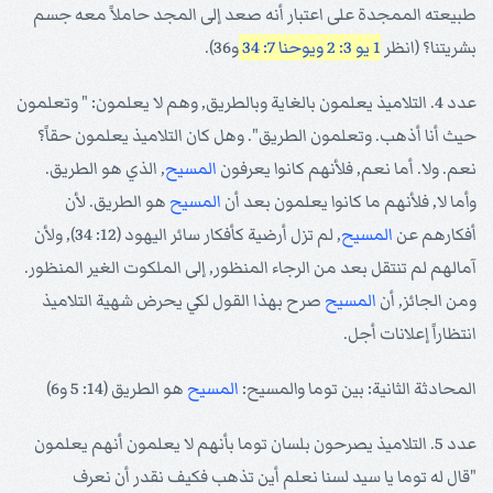
طبيعته الممجدة على اعتبار أنه صعد إلى المجد حاملاً معه جسم
بشريتنا؟ (انظر
1 يو 3: 2
ويوحنا 7: 34
و36).
عدد 4. التلاميذ يعلمون بالغاية وبالطريق, وهم لا يعلمون: " وتعلمون
حيث أنا أذهب. وتعلمون الطريق". وهل كان التلاميذ يعلمون حقاً؟
نعم. ولا. أما نعم, فلأنهم كانوا يعرفون
المسيح
, الذي هو الطريق.
وأما لا, فلأنهم ما كانوا يعلمون بعد أن
المسيح
هو الطريق. لأن
أفكارهم عن
المسيح
, لم تزل أرضية كأفكار سائر اليهود (12: 34), ولأن
آمالهم لم تنتقل بعد من الرجاء المنظور, إلى الملكوت الغير المنظور.
ومن الجائز, أن
المسيح
صرح بهذا القول لكي يحرض شهية التلاميذ
انتظاراً إعلانات أجل.
المحادثة الثانية: بين توما والمسيح:
المسيح
هو الطريق (14: 5 و6)
عدد 5. التلاميذ يصرحون بلسان توما بأنهم لا يعلمون أنهم يعلمون
"قال له توما يا سيد لسنا نعلم أين تذهب فكيف نقدر أن نعرف