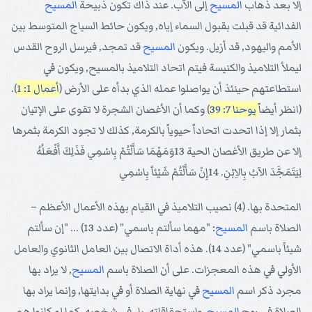
إلا بعد ذهاب
المسيح
إلى الآب. عند ذاك تكون ذبيحة
المسيح
الفدائية قد قبلت بقبول السماء إياه, ويكون حائط السياج المتوسط بين
الأمم واليهود, قد أزيل. ويكون
المسيح
قد تمجد, فيرسل الروح القدس
ليملأ التلاميذ والكنيسة فيتم اتحاد التلاميذ بالمسيح, ويكون في
استطاعتهم حينئذ أن يواصلوا عمله الذي بدأه على الأرض (
أعمال 1: 1
).
(انظر أيضاً
يوحنا 7: 39
) وكما أن الأغصان الشجرة لا تقوى على الإتيان
بثمار إلا إذا اتحدت اتحاداً حيوياً بالكرمة, كذلك لا تجود الكرمة بثمرها
إلا عن طريق الأغصان الحية 13وَمَهْمَا سَأَلْتُمْ بِاسْمِي فَذَلِكَ أَفْعَلُهُ
لِيَتَمَجَّدَ الآبُ بِالاِبْنِ. 14إِنْ سَأَلْتُمْ شَيْئاً بِاسْمِي
المتحدة بها. (4) نصيب التلاميذ في القيام بهذه الأعمال الأعظم –
الصلاة باسم
المسيح
: "مهما سألتم باسمي" (عدد 13) ... "إن سألتم
شيئاً باسمي" (عدد 14). هذه أداة الاتصال بين العامل الثانوي والعامل
الأولي في هذه المعجزات. على أن الصلاة باسم
المسيح
, لا يراد بها
مجرد ذكر اسم
المسيح
في نهاية الصلاة أو في بدايتها, وإنما يراد بها
الصلاة في روح
المسيح
, واستحقاقاته, بل في شخصه, كما لو كانوا هم