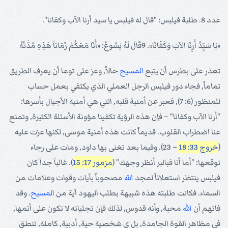
عدد 8. طلبة فيلبس: "قال له فيلبس يا سيد أرنا الآب وكفانا".
«يَا سَيِّدُ أَرِنَا الآبَ وَكَفَانَا». 9قَالَ لَهُ يَسُوعُ: «أَنَا مَعَكُمْ زَمَاناً هَذِهِ مُدَّتُهُ
تعذر على بطرس أن يتبع
المسيح
حالاً, وعز على توما أن يعرف الطريق
تماماً, فجاء دور فيلبس الرجل العملي الذي يكتفي بعمل حساب
للمنظور (6: 7), فعبر عن أمنية قلبه, التي هي أمنية الأجيال بأسرها:
"أرنا الآب وكفانا" – فإن هذه الرؤية تكفينا مؤونة الأسئلة الكثيرة, وتمنع
عنا اضطراب القلوب. قديماً كانت هذه أمنية موسى, لكنها عزت عليه
(
خروج 33: 18
– 23). وفيما بعد تغنى بها داود, ومات على رجاء
توقعها: "أما أنا فبالبر أنظر وجهك" (
مزمور 17: 15
). غالباً جداً كان
فيلبس ينتظر استعلاناً لمجد
الله
مصحوباً بآيات وقوات وعلامات من
السماء. فكانت طلبته هذه شبيهة بطلب اليهود آية من
المسيح
. وقد
فاتهم أن
الله
محبة, وأنه قدوس, لذلك فإن تجلياته لا تكون على أتمها,
في مظاهر القوة الجامدة, بل ي شخصية حية, أدبية, كاملة, تنطق