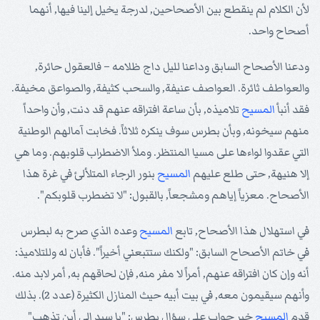
لأن الكلام لم ينقطع بين الأصحاحين, لدرجة يخيل إلينا فيها, أنهما
أصحاح واحد.
ودعنا الأصحاح السابق وداعنا لليل داج ظلامه – فالعقول حائرة,
والعواطف ثائرة. العواصف عنيفة, والسحب كثيفة, والصواعق مخيفة.
فقد أنبأ
المسيح
تلاميذه, بأن ساعة افتراقه عنهم قد دنت, وأن واحداً
منهم سيخونه, وبأن بطرس سوف ينكره ثلاثاً. فخابت آمالهم الوطنية
التي عقدوا لواءها على مسيا المنتظر. وملأ الاضطراب قلوبهم. وما هي
إلا هنيهة, حتى طلع عليهم
المسيح
بنور الرجاء المتلألئ في غرة هذا
الأصحاح. معزياً إياهم ومشجعاً, بالقبول: "لا تضطرب قلوبكم".
في استهلال هذا الأصحاح, تابع
المسيح
وعده الذي صرح به لبطرس
في خاتم الأصحاح السابق: "ولكنك ستتبعني أخيراً". فأبان له وللتلاميذ:
أنه وإن كان افتراقه عنهم, أمراً لا مفر منه, فإن لحاقهم به, أمر لابد منه.
وأنهم سيقيمون معه, في بيت أبيه حيث المنازل الكثيرة (عدد 2). بذلك
قدم
المسيح
خير جواب على سؤال بطرس: "يا سيد إلى أين تذهب"