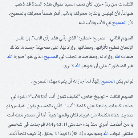
الكلمات من رنة حزن, كأن تعب السيد طوال هذه المدة قد ذهب
ضياعاً, لأن فيلبس بإنكاره معرفته بالآب, أنكر ضمناً معرفته بالمسيح.
لأن
المسيح
في الآب والآب فيه.
السهم الثاني – تصريح خطير: "الذي رآني فقد رأى الآب". إن نفس
الإنسان تطبع تأثراتها, وصفاتها, وإرادتها, على صحيفة جسده, كذلك
صفات
الله
, وإرادته, ومقاصده, تجلت في
المسيح
الذي هو "صورة
الله
غير المنظور". على أن جوهر
الله
لا يرى.
لو لم يكن
المسيح
إلهاً, لما جاز له أن يفوه بهذا التصريح.
السهم الثالث – توبيخ خاص: "فكيف تقول أنت ألانا الآب"؟ النبرة في
هذه الكلمات, واقعة على كلمة "أنت". كأني بالمسيح يقول لفيلبس: لو
صدرت هذه الكلمة من غيرك, لكان وقعها هيناً, أما أن تصدر منك أنت
يا من أطعت أمري منذ بدء خدمتي (1: 43 و44), فوجدت في شخصي
ملتقى نبوات
الله
ومواعيده (1: 45)؟! فهذا لا يطاق. إذ كيف تلجأ أنت,