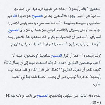
التحقيق: "وقد رأيتموه" – هذه هي الرؤية الروحية التي امتاز بها
التلاميذ عن أحبار اليهود الأقدمين. بما أن
المسيح
هو صورة
الله
غير
المنظور, وطبيعته وطبيعة الآب كلتاهما شيء واحد, وليس الإثنان إلا
إلهاً واحداً ولكن يتميزان بالأقنوم, فينتج من هذا أن من رأى
المسيح
فقد رأى الآب. على أن التلاميذ لم يكونوا قد تحققوا هذا الامتياز بعد,
لأنهم لم يكونوا يعرفون ذلك معرفة جليلة, لغلبة الحواس عليهم.
"وقد رأيتموه" – كما أن قول
المسيح
للتلاميذ "وتعلمون حيث أنا
أذهب وتعلمون الطريق" (عدد 4), وقد استحث توما إلى أن يسأل قائلاً:
"كيف نقدر أن نعرف الطريق"؟ كذلك كان قول الفادي للتلاميذ: "وقد
رأيتموه", محرضاً فيلبس على أن يطلب الطلبة المدونة في العدد
التالي.
المحادثة الثالثة: بين فيلبس والمسيح:
المسيح
في الآب, والآب فيه (14:
8 – 10).