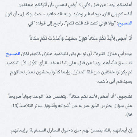
أعلمتكم بهذا من قبل, لأني لا أرضى لنفسي بأن أترككم معلقين
أنفسكم إلى الآن, برجاء غير وطيد. ويعتقد دافيد سمث, وكايل, بأن قول
المسيح
: "وإلا فإني كنت قد قلت لكم", راجع إلى قوله: "في
أَنَا أَمْضِي لِأُعِدَّ لَكُمْ مَكَاناً 3وَإِنْ مَضَيْتُ وَأَعْدَدْتُ لَكُمْ مَكَاناً
بيت أبي منازل كثيرة". أي لو لم يكن للتلاميذ منازل كافية, لكان
المسيح
قد سبق فأنبأهم بهذا من قبل. على إننا نعتقد بالرأي الأول. لأن التلاميذ
لم يكونوا خائفين من قلة المنازل, وإنما كانوا يخشون تعذر لحاقهم
بسيدهم أنى ذهب.
تشجيع: "أنا أمضي لأعد لكم مكاناً". يتضمن هذا الوعد جواباً صريحاً
على سؤال بطرس الذي عبر به عن أشواقه وأشواق سائر التلاميذ (13:
36).
إن أيمانهم بالله يضمن لهم حق دخول المنازل السماوية, وإيمانهم