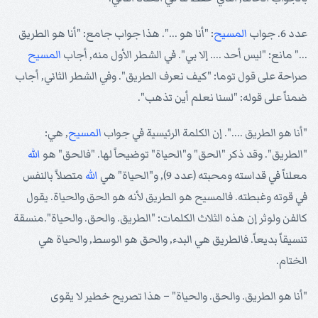
عدد 6. جواب
المسيح
: "أنا هو ...". هذا جواب جامع: "أنا هو الطريق
..." مانع: "ليس أحد .... إلا بي". في الشطر الأول منه, أجاب
المسيح
صراحة على قول توما: "كيف نعرف الطريق". وفي الشطر الثاني, أجاب
ضمناً على قوله: "لسنا نعلم أين تذهب".
"أنا هو الطريق ....". إن الكلمة الرئيسية في جواب
المسيح
, هي:
"الطريق". وقد ذكر "الحق" و"الحياة" توضيحاً لها. "فالحق" هو
الله
معلناً في قداسته ومحبته (عدد 9), و"الحياة" هي
الله
متصلاً بالنفس
في قوته وغبطته. فالمسيح هو الطريق لأنه هو الحق والحياة. يقول
كالفن ولوثر إن هذه الثلاث الكلمات: "الطريق. والحق. والحياة".منسقة
تنسيقاً بديعاً. فالطريق هي البدء, والحق هو الوسط, والحياة هي
الختام.
"أنا هو الطريق. والحق. والحياة" – هذا تصريح خطير لا يقوى