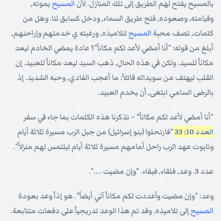
بالمسيح يفتح لهم الطريق إلى تلك المنازل. لأن
المسيح
بموته,
وقيامته, وصعوده, فتح طريق السماء, ودخل كسابق لنا. وهل من
كلمات, تصف محبة
المسيح
لتلاميذه, ورغبته ي خدمتهم وإراحتهم,
أبلغ من قوله: "أنا أمضي لأعد لكم مكاناً"؟ عادة يمضي الخادم ليعد
مكاناً للسيد. ولكن في هذه الحال, ذهب السيد ليعد مكاناً للعبيد. إن
القلب ليهتف من سويدائه قائلاً: ما أعجب الفادي, وحبه الشديد. إذ
بالرضى السامي ابتغى, أن يخدم العبيد.
"أنا أمضي لأعد لكم مكاناً" – تذكرنا هذه الكلمات بما جاء في سفر
العدد 10: 33
"فارتحلوا (بنو إسرائيل) من جبل الرب مسيرة ثلاثة أيام
وتابوت عهد الرب راحل أمامهم مسيرة ثلاثة أيام ليلتمس لهم منزلاً".
عدد 3. وعد, فلقاء, فبقاء. "وإن مضيت ....".
وعد: "وإن مضيت وأعددت لكم مكاناً آتي أيضاً". هو إذاً وعد بعودة
المسيح
إلى تلاميذه. وقد تم هذا الوعد تدريجياً على دفعات متتابعة.