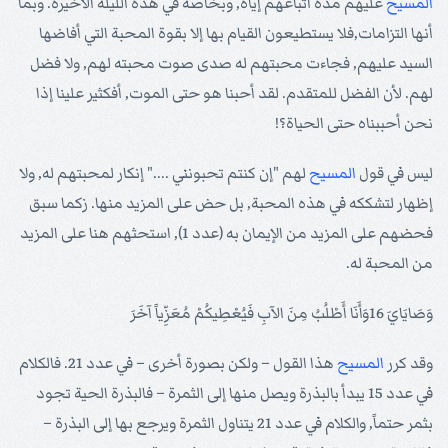
المسيح
عليهم مدة اتباعهم إياه, وبخاصة في هذه الليلة الأخيرة. وبما
أنها التزامات,فلا يستطيعون القيام بها إلا بقوة المحبة التي أفاضها
السيد عليهم, فجاءت محبتهم له صدى صوت محبته لهم, ولا فضل
لهم. لأن الفضل للمتقدم. لقد أحبنا هو حتى الموت, أفكثير علينا إذا
نحن أحببناه حتى الحياة؟!
ليس في قول
المسيح
لهم "إن كنتم تحبونني ...." إنكار لمحبتهم له, ولا
إظهار لتشككه في هذه المحبة, بل حض على المزيد منها. زكما سبق
فحضهم على المزيد من الإيمان به (عدد 1), استحثهم هنا على المزيد
من المحبة له.
وَصَايَايَ 16وَأَنَا أَطْلُبُ مِنَ الآبِ فَيُعْطِيكُمْ مُعَزِّياً آخَرَ
وقد كرر
المسيح
هذا القول – ولكن بصورة أخرى – في عدد 21. فالكلام
في عدد 15 يبدأ بالبذرة ويصل منها إلى الثمرة – فالبذرة الحية تجود
بثمر حتماً, والكلام في عدد 21 يتناول الثمرة ويرجع بها إلى البذرة –