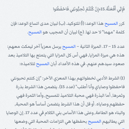
فَإِنِّي أَفْعَلُهُ.15«إِنْ كُنْتُمْ تُحِبُّونَنِي فَاحْفَظُوا
كرر
المسيح
هذا الوعد: (أ) للتوكيد. (ب) لبيان مدى اتساع الوعد: فإن
كلمة "مهما" لا حد لها. (ج) لبيان أن المجيب هو
المسيح
.
عدد 15 – 17. الميزة الثانية –
المسيح
يرسل معزياً آخر ليمكث معهم:
هذه هي ميزة المزايا, فهي أس كل المزايا التي يتمتع بها التلاميذ بعد
صعود سيدهم عنهم. في هذه الأعداد أبان
المسيح
لتلاميذه:
(1) الشرط الأدبي لخطواتهم بهذا المعزي الآخر: "إن كنتم تحبونني
فاحفظوا وصاياي وأنا أطلب" (عدد 15). يتضمن هذا الشرط بذرة
وثمرها, أما البذرة فهي محبة التلاميذ للمسيح, وأما الثمرة فهي
حفظهم وصاياه. أو قل أن هذا الشرط يتضمن أساساً هو المحبة,
والبناء هو الطاعة, وعلى هذا الأساس بني الكلام في عدد 17. إن الوصايا
التي يطالبهم
المسيح
بحفظها هي التزامات المحبة التي وضعها