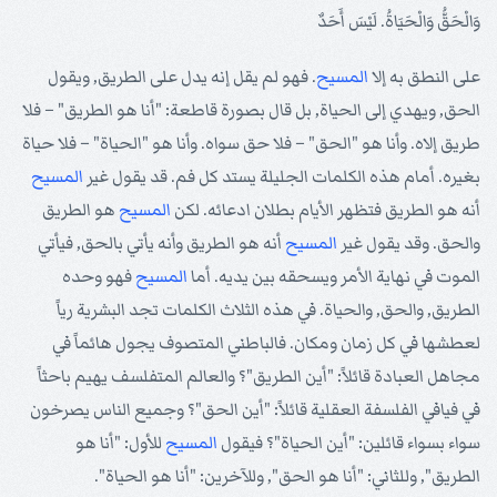
وَالْحَقُّ وَالْحَيَاةُ. لَيْسَ أَحَدٌ
على النطق به إلا
المسيح
. فهو لم يقل إنه يدل على الطريق, ويقول
الحق, ويهدي إلى الحياة, بل قال بصورة قاطعة: "أنا هو الطريق" – فلا
طريق إلاه. وأنا هو "الحق" – فلا حق سواه. وأنا هو "الحياة" – فلا حياة
بغيره. أمام هذه الكلمات الجليلة يستد كل فم. قد يقول غير
المسيح
أنه هو الطريق فتظهر الأيام بطلان ادعائه. لكن
المسيح
هو الطريق
والحق. وقد يقول غير
المسيح
أنه هو الطريق وأنه يأتي بالحق, فيأتي
الموت في نهاية الأمر ويسحقه بين يديه. أما
المسيح
فهو وحده
الطريق, والحق, والحياة. في هذه الثلاث الكلمات تجد البشرية رياً
لعطشها في كل زمان ومكان. فالباطني المتصوف يجول هائماً في
مجاهل العبادة قائلاً: "أين الطريق"؟ والعالم المتفلسف يهيم باحثاً
في فيافي الفلسفة العقلية قائلاً: "أين الحق"؟ وجميع الناس يصرخون
سواء بسواء قائلين: "أين الحياة"؟ فيقول
المسيح
للأول: "أنا هو
الطريق", وللثاني: "أنا هو الحق", وللآخرين: "أنا هو الحياة".