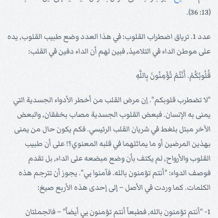
(13: 36).
عدد 1. ترياق اضطراب القلوب: في هذا العدد وضع طبيب القلوب, يده
على موطن الداء في التلاميذ, فبين لهم أن الداء دفين في القلب:
قُلُوبُكُمْ. أَنْتُمْ تُؤْمِنُونَ بِاللَّهِ
"لا تضطرب قلوبكم". إن مرض القلب من أخطر الأدواء الجسدية التي
يمنى به الإنسان. فبعض القلوب الجسدية مصاب بخفقان, والبعض
الآخر مبتل بلغط في شريان القلب الرئيسي. فكم يكون حال من يمنى
بهذين المرضين أو ما يماثلهما في قلبه المعنوي؟! على أن طبيب
القلوب والأرواح, لم يكتف بأن وضع مبضعه على الداء, بل تقدم
فوصف الدواء: "أنتم تؤمنون بالله. فآمنوا بي". يجوز أن تترجم هذه
الكلمات. كما وردت في الأصل – إلى إحدى هذه الأربع صيغ:
1- "أنتم تؤمنون بالله, فطبعاً أنتم تؤمنون بي أيضاً" – فالجملتان