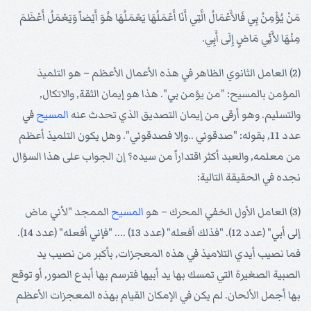
مَنْ يُؤْمِنُ بِي فَالأَعْمَالُ الَّتِي أَنَا أَعْمَلُهَا يَعْمَلُهَا هُوَ أَيْضاً وَيَعْمَلُ أَعْظَمَ
مِنْهَا لأَنِّي مَاضٍ إِلَى أَبِي.
(2) العامل الثانوي الظاهر في هذه الأعمال الأعظم – هو التلميذ
المؤمن بالمسيح: "من يؤمن بي". هذا هو إيمان الثقة, والاتكال,
والتسليم. وهو أرقى من إيمان التصديق الذي تحدث عنه
المسيح
في
عدد 11, بقوله: "صدقوني ..وإلا فصدقوني". وهل يكون التلميذ أعظم
من معلمه, والعبد أكثر اقتداراً من سيده؟ إن الجواب على هذا السؤال
نجده في الحقيقة التالية:
(3) العامل الأول الخفي المحرك – هو
المسيح
الممجد "لأني ماض
إلى أبي" (عدد 12). "فذلك أفعله" (عدد 13) .... "فإني أفعله" (عدد 14).
فما نصيب أيدي التلاميذ في هذه المعجزات, بأكبر من نصيب يد
الصبية الصغيرة التي تمسك بها يد أبيها فترسم بها أبدع الصور, أو توقع
بها أجمل الألحان. لم يكن في الإمكان القيام بهذه المعجزات الأعظم