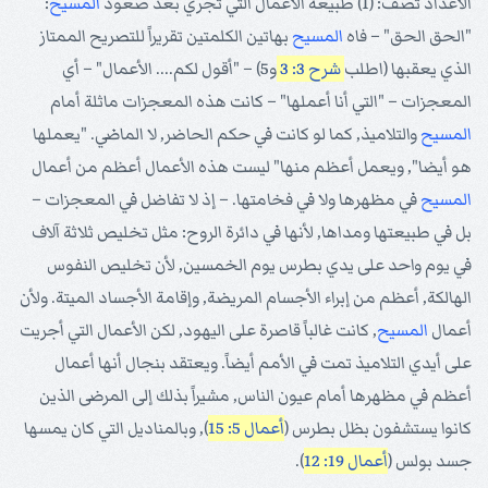
الأعداد تصف: (1) طبيعة الأعمال التي تجري بعد صعود
المسيح
:
"الحق الحق" – فاه
المسيح
بهاتين الكلمتين تقريراً للتصريح الممتاز
الذي يعقبها (اطلب
شرح 3: 3
و5) – "أقول لكم.... الأعمال" – أي
المعجزات – "التي أنا أعملها" – كانت هذه المعجزات ماثلة أمام
المسيح
والتلاميذ, كما لو كانت في حكم الحاضر, لا الماضي. "يعملها
هو أيضا", ويعمل أعظم منها" ليست هذه الأعمال أعظم من أعمال
المسيح
في مظهرها ولا في فخامتها. – إذ لا تفاضل في المعجزات –
بل في طبيعتها ومداها, لأنها في دائرة الروح: مثل تخليص ثلاثة آلاف
في يوم واحد على يدي بطرس يوم الخمسين, لأن تخليص النفوس
الهالكة, أعظم من إبراء الأجسام المريضة, وإقامة الأجساد الميتة. ولأن
أعمال
المسيح
, كانت غالباً قاصرة على اليهود, لكن الأعمال التي أجريت
على أيدي التلاميذ تمت في الأمم أيضاً. ويعتقد بنجال أنها أعمال
أعظم في مظهرها أمام عيون الناس, مشيراً بذلك إلى المرضى الذين
كانوا يستشفون بظل بطرس (
أعمال 5: 15
), وبالمناديل التي كان يمسها
جسد بولس (
أعمال 19: 12
).