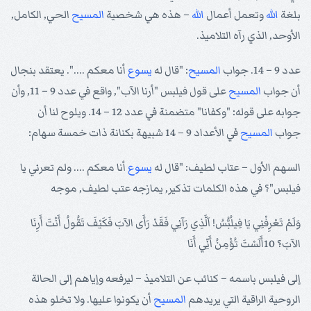
بلغة
الله
وتعمل أعمال
الله
– هذه هي شخصية
المسيح
الحي, الكامل,
الأوحد, الذي رآه التلاميذ.
عدد 9 – 14. جواب
المسيح
: "قال له
يسوع
أنا معكم ....". يعتقد بنجال
أن جواب
المسيح
على قول فيلبس "أرنا الآب", واقع في عدد 9 – 11, وأن
جوابه على قوله: "وكفانا" متضمنة في عدد 12 – 14. ويلوح لنا أن
جواب
المسيح
في الأعداد 9 – 14 شبيهة بكنانة ذات خمسة سهام:
السهم الأول – عتاب لطيف: "قال له
يسوع
أنا معكم .... ولم تعرني يا
فيلبس"؟ في هذه الكلمات تذكير, يمازجه عتب لطيف, موجه
وَلَمْ تَعْرِفْنِي يَا فِيلُبُّسُ! اَلَّذِي رَآنِي فَقَدْ رَأَى الآبَ فَكَيْفَ تَقُولُ أَنْتَ أَرِنَا
الآبَ؟ 10أَلَسْتَ تُؤْمِنُ أَنِّي أَنَا
إلى فيلبس باسمه – كنائب عن التلاميذ – ليرفعه وإياهم إلى الحالة
الروحية الراقية التي يريدهم
المسيح
أن يكونوا عليها. ولا تخلو هذه