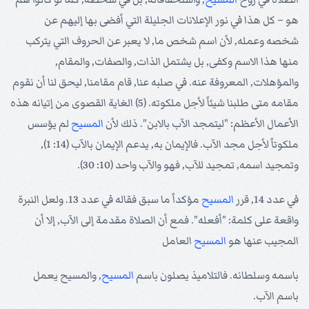
هو – كل هذا في نور الإعلانات الجليلة التي أفضى بها إليهم عن
شخصه وعمله, لأن اسم شخص ما, لا يعبر عن الحروف التي يتركب
منها هذا الاسم وكفى, بل يشتمل الذات, والصفات, والمقام,
والمؤهلات, المعروفة عنه. في صلبه عنا, قام مقامنا, ليحق لنا أن نقوم
مقامه متى طلبنا شيئاً لأجل ملكوته. (5) الغاية القصوى من إتيانه هذه
الأعمال الأعظم: "ليتمجد الآب بالابن". ذلك لأن
المسيح
لم يؤسس
ملكوتاً لأجل مجد الآب. فالإيمان به, يدعم الإيمان بالآب (14: 1),
وتمجيد اسمه, تمجيد للآب, فهو والآب واحد (10: 30).
في عدد 14, قرر
المسيح
مؤكداً ما سبق فقاله في عدد 13. ولعل النبرة
واقعة على كلمة: "أفعله". فمع أن الصلاة مقدمة إلى الآب, إلا أن
المجيب عنها هو
المسيح
العامل
باسمه وسلطانه. فالتلاميذ يصلون باسم
المسيح
, والمسيح يعمل
باسم الآب.