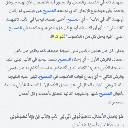
بينهما, تام في القصد, والعمل, ولا يجوز فيه الانفصال, لأن لهما جوهرً
واحداً. وأن موضوع الإيمان الذي توقعه
المسيح
من فيلبس, له ركنان:
أولهما: "أنا في الآب" – أي
المسيح
أخلى نفسه, ليحيا في الآب. ثانيهما:
"الآب في" – أي أن الآب قد أودع كل ملء قدرته, وحكمته في
المسيح
الذي: "فيه يحل كل ملء اللاهوت" (
كو 2: 9
).
وعلى كل من هذين لركنين تبنى نتيجة مهمة, كما يظهر من باقي
العدد, فالركن الأول – أي إخلاء
المسيح
نفسه ليحيا في الآب, تبنى عليه
النتيجة الأولى وهي: "الكلام الذي أكلمكم به لست أتكلم به من نفسي".
والركن الثاني – أي إبداع قوات اللاهوت في
المسيح
, تبنى عليه النتيجة
الثانية وهي: "الآب الحال في هو يعمل الأعمال". فالنتيجة الأولى خاصة
بأقوال
المسيح
كلها. والنتيجة الثانية تتعلق بأعماله وكل أعمال
معجزاته.
هُوَ يَعْمَلُ الأَعْمَالَ. 11صَدِّقُونِي أَنِّي فِي الآبِ وَالآبَ فِيَّ وَإِلاَّ فَصَدِّقُونِي
لِسَبَبِ الأَعْمَالِ نَفْسِهَا. 12اَلْحَقَّ