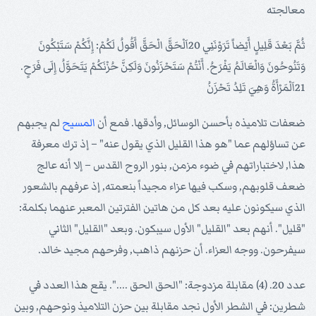
معالجته
ثُمَّ بَعْدَ قَلِيلٍ أَيْضاً تَرَوْنَنِي 20اَلْحَقَّ الْحَقَّ أَقُولُ لَكُمْ: إِنَّكُمْ سَتَبْكُونَ
وَتَنُوحُونَ وَالْعَالَمُ يَفْرَحُ. أَنْتُمْ سَتَحْزَنُونَ وَلَكِنَّ حُزْنَكُمْ يَتَحَوَّلُ إِلَى فَرَحٍ.
21اَلْمَرْأَةُ وَهِيَ تَلِدُ تَحْزَنُ
ضعفات تلاميذه بأحسن الوسائل, وأدقها. فمع أن
المسيح
لم يجبهم
عن تساؤلهم عما "هو هذا القليل الذي يقول عنه" – إذ ترك معرفة
هذا, لاختباراتهم في ضوء مزمن, بنور الروح القدس – إلا أنه عالج
ضعف قلوبهم, وسكب فيها عزاء مجيداً بنعمته, إذ عرفهم بالشعور
الذي سيكونون عليه بعد كل من هاتين الفترتين المعبر عنهما بكلمة:
"قليل". أنهم بعد "القليل" الأول سيبكون. وبعد "القليل" الثاني
سيفرحون. ووجه العزاء. أن حزنهم ذاهب, وفرحهم مجيد خالد.
عدد 20. (4) مقابلة مزدوجة: "الحق الحق ....". يقع هذا العدد في
شطرين: في الشطر الأول نجد مقابلة بين حزن التلاميذ ونوحهم, وبين