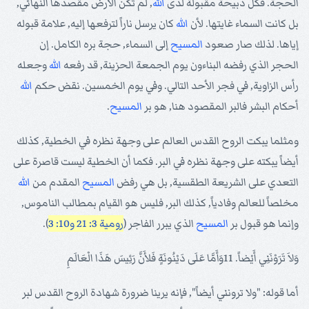
الحجة. فكل ذبيحة مقبولة لدى
الله
, لم تكن الأرض مقصدها النهائي,
بل كانت السماء غايتها. لأن
الله
كان يرسل ناراً لترفعها إليه, علامة قبوله
إياها. لذلك صار صعود
المسيح
إلى السماء, حجة بره الكامل. إن
الحجر الذي رفضه البناءون يوم الجمعة الحزينة, قد رفعه
الله
وجعله
رأس الزاوية, في فجر الأحد التالي. وفي يوم الخمسين. نقض حكم
الله
أحكام البشر فالبر المقصود هنا, هو بر
المسيح
.
ومثلما يبكت الروح القدس العالم على وجهة نظره في الخطية, كذلك
أيضاً يبكته على وجهة نظره في البر. فكما أن الخطية ليست قاصرة على
التعدي على الشريعة الطقسية, بل هي رفض
المسيح
المقدم من
الله
مخلصاً للعالم وفادياً, كذلك البر, فليس هو القيام بمطالب الناموس,
وإنما هو قبول بر
المسيح
الذي يبرر الفاجر (
رومية 3: 21
و10: 3
).
وَلاَ تَرَوْنَنِي أَيْضاً. 11وَأَمَّا عَلَى دَيْنُونَةٍ فَلأَنَّ رَئِيسَ هَذَا الْعَالَمِ
أما قوله: "ولا ترونني أيضاً", فإنه يرينا ضرورة شهادة الروح القدس لبر