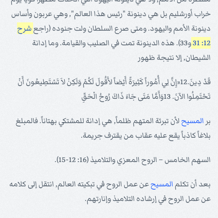
خراب أورشليم بل هي دينونة "رئيس هذا العالم", وهي عربون وأساس
دينونة الأمم واليهود. ومتى صرع السلطان ولت جنوده (راجع
شرح
12: 31
و33). هذه الدينونة تمت في الصليب والقيامة. وما إدانة
الشيطان, إلا نتيجة ظهور
قَدْ دِينَ.12«إِنَّ لِي أُمُوراً كَثِيرَةً أَيْضاً لأَقُولَ لَكُمْ وَلَكِنْ لاَ تَسْتَطِيعُونَ أَنْ
تَحْتَمِلُوا الآنَ. 13وَأَمَّا مَتَى جَاءَ ذَاكَ رُوحُ الْحَقِّ
بر
المسيح
لأن تبرئة المتهم ظلماً, هي إدانة للمشتكي بهتاناً. فالمبلغ
بلاغاً كاذباً يقع عليه عقاب من يقترف جريمة.
السهم الخامس – الروح المعزي والتلاميذ (16: 12-15).
بعد أن تكلم
المسيح
عن عمل الروح في تبكيته العالم, انتقل إلى كلامه
عن عمل الروح في إرشاده التلاميذ وإنارتهم.