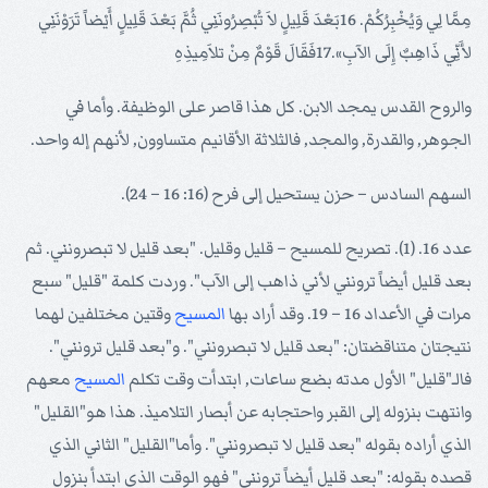
مِمَّا لِي وَيُخْبِرُكُمْ. 16بَعْدَ قَلِيلٍ لاَ تُبْصِرُونَنِي ثُمَّ بَعْدَ قَلِيلٍ أَيْضاً تَرَوْنَنِي
لأَنِّي ذَاهِبٌ إِلَى الآبِ».17فَقَالَ قَوْمٌ مِنْ تلاَمِيذِهِ
والروح القدس يمجد الابن. كل هذا قاصر على الوظيفة. وأما في
الجوهر, والقدرة, والمجد, فالثلاثة الأقانيم متساوون, لأنهم إله واحد.
السهم السادس – حزن يستحيل إلى فرح (16: 16 – 24).
عدد 16. (1). تصريح للمسيح – قليل وقليل. "بعد قليل لا تبصرونني. ثم
بعد قليل أيضاً ترونني لأني ذاهب إلى الآب". وردت كلمة "قليل" سبع
مرات في الأعداد 16 – 19. وقد أراد بها
المسيح
وقتين مختلفين لهما
نتيجتان متناقضتان: "بعد قليل لا تبصرونني". و"بعد قليل ترونني".
فالـ"قليل" الأول مدته بضع ساعات, ابتدأت وقت تكلم
المسيح
معهم
وانتهت بنزوله إلى القبر واحتجابه عن أبصار التلاميذ. هذا هو"القليل"
الذي أراده بقوله "بعد قليل لا تبصرونني". وأما"القليل" الثاني الذي
قصده بقوله: "بعد قليل أيضاً ترونني" فهو الوقت الذي ابتدأ بنزول