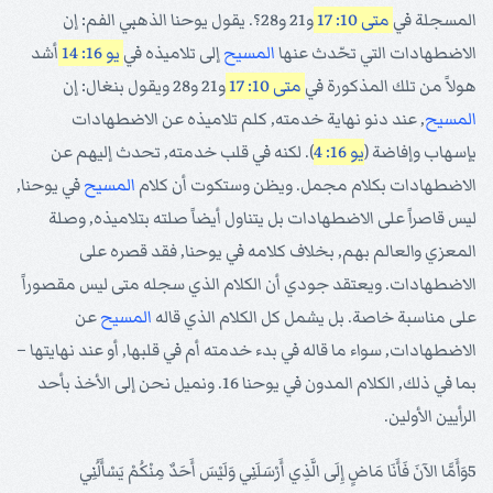
المسجلة في
متى 10: 17
و21 و28؟. يقول يوحنا الذهبي الفم: إن
الاضطهادات التي تحّدث عنها
المسيح
إلى تلاميذه في
يو 16: 14
أشد
هولاً من تلك المذكورة في
متى 10: 17
و21 و28 ويقول بنغال: إن
المسيح
, عند دنو نهاية خدمته, كلم تلاميذه عن الاضطهادات
بإسهاب وإفاضة (
يو 16: 4
). لكنه في قلب خدمته, تحدث إليهم عن
الاضطهادات بكلام مجمل. ويظن وستكوت أن كلام
المسيح
في يوحنا,
ليس قاصراً على الاضطهادات بل يتناول أيضاً صلته بتلاميذه, وصلة
المعزي والعالم بهم, بخلاف كلامه في يوحنا, فقد قصره على
الاضطهادات. ويعتقد جودي أن الكلام الذي سجله متى ليس مقصوراً
على مناسبة خاصة. بل يشمل كل الكلام الذي قاله
المسيح
عن
الاضطهادات, سواء ما قاله في بدء خدمته أم في قلبها, أو عند نهايتها –
بما في ذلك, الكلام المدون في يوحنا 16. ونميل نحن إلى الأخذ بأحد
الرأيين الأولين.
5وَأَمَّا الآنَ فَأَنَا مَاضٍ إِلَى الَّذِي أَرْسَلَنِي وَلَيْسَ أَحَدٌ مِنْكُمْ يَسْأَلُنِي