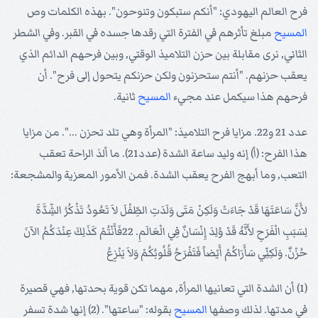
فرح العالم اليهودي: "أنكم ستبكون وتنوحون". بهذه الكلمات وص
المسيح
مبلغ تأثرهم في الفترة التي رقدها جسده في القبر. وفي الشطر
الثاني, نرى مقابلة بين حزن التلاميذ الوقتي, وبين فرحهم الدائم الذي
يعقب حزنهم. "أنتم ستحزنون ولكن حزنكم يتحول إلى فرح". أن
فرحهم هذا سيكمل عند مجيء
المسيح
ثانية.
عدد 21 و22. مزايا فرح التلاميذ: "المرأة وهي تلد تحزن ...". من مزايا
هذا الفرح: (أ) إنه وليد ساعة الشدة (عدد21). ما ألذ الراحة تعقب
التعب, وما أبهج الفرح يعقب الشدة. فمن الأمور المعزية والمشجعة:
لأَنَّ سَاعَتَهَا قَدْ جَاءَتْ وَلَكِنْ مَتَى وَلَدَتِ الطِّفْلَ لاَ تَعُودُ تَذْكُرُ الشِّدَّةَ
لِسَبَبِ الْفَرَحِ لأَنَّهُ قَدْ وُلِدَ إِنْسَانٌ فِي الْعَالَمِ. 22فَأَنْتُمْ كَذَلِكَ عِنْدَكُمُ الآنَ
حُزْنٌ. وَلَكِنِّي سَأَرَاكُمْ أَيْضاً فَتَفْرَحُ قُلُوبُكُمْ وَلاَ يَنْزِعُ
(1) أن الشدة التي تعانيها المرأة, مهما تكن قوية بحدتها, فهي قصيرة
في مدتها. لذلك وصفها
المسيح
بقوله: "ساعتها". (2) إنها شدة تسفر