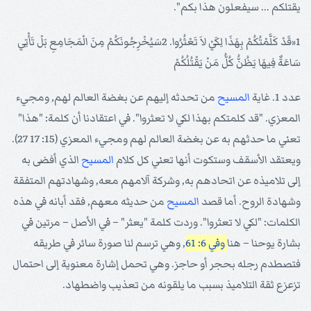
يقتلكم ... سيفعلون هذا بكم".
1«قَدْ كَلَّمْتُكُمْ بِهَذَا لِكَيْ لاَ تَعْثُرُوا. 2سَيُخْرِجُونَكُمْ مِنَ الْمَجَامِعِ بَلْ تَأْتِي
سَاعَةٌ فِيهَا يَظُنُّ كُلُّ مَنْ يَقْتُلُكُمْ
عدد 1. غاية
المسيح
من تحدثه إليهم عن بغضة العالم لهم, ومجيء
المعزي. "قد كلمتكم بهذا لكي لا تعثروا". في اعتقادنا أن كلمة: "هذا"
تعني ما حدثهم به عن بغضة العالم لهم ومجيء المعزي (15: 17 27).
ويعتقد الأسقف وستكوت أنها تعني كل كلام
المسيح
الذي أفضى به
إلى تلاميذه عن اتحادهم به, وشركة آلامهم معه, وشهادتهم المتفقة
وشهادة الروح. أما قصد
المسيح
من حديثه معهم, فقد أبانه في هذه
الكلمات: "لكي لا تعثروا". وردت كلمة "يعثر" – في الأصل – مرتين في
بشارة يوحنا – هنا
وفي 6: 61
, وهي ترسم لنا صورة سائر في طريقه
فتصطدم رجله بحجر أو حاجز. وهي تحمل إشارة معنوية إلى احتمال
تزعزع ثقة التلاميذ بسبب ما يلقونه من تعذيب واضطهاد.