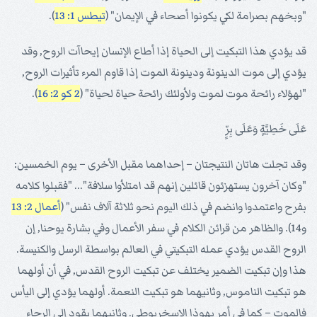
"وبخهم بصرامة لكي يكونوا أصحاء في الإيمان" (
تيطس 1: 13
).
قد يؤدي هذا التبكيت إلى الحياة إذا أطاع الإنسان إيحاآت الروح, وقد
يؤدي إلى موت الدينونة ودينونة الموت إذا قاوم المرء تأثيرات الروح,
"لهؤلاء رائحة موت لموت ولأولئك رائحة حياة لحياة" (
2 كو 2: 16
).
عَلَى خَطِيَّةٍ وَعَلَى بِرٍّ
وقد تجلت هاتان النتيجتان – إحداهما مقبل الأخرى – يوم الخمسين:
"وكان آخرون يستهزئون قائلين إنهم قد امتلأوا سلافة"... "فقبلوا كلامه
بفرح واعتمدوا وانضم في ذلك اليوم نحو ثلاثة آلاف نفس" (
أعمال 2: 13
و14). والظاهر من قرائن الكلام في سفر الأعمال وفي بشارة يوحنا, إن
الروح القدس يؤدي عمله التبكيتي في العالم بواسطة الرسل والكنيسة.
هذا وإن تبكيت الضمير يختلف عن تبكيت الروح القدس, في أن أولهما
هو تبكيت الناموس, وثانيهما هو تبكيت النعمة. أولهما يؤدي إلى اليأس
فالموت – كما في أمر يهوذا الإسخريوطي. وثانيهما يقود إلى الرجاء