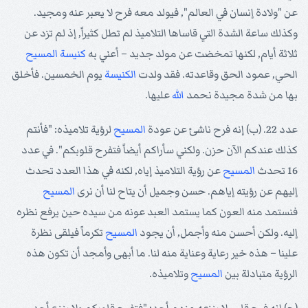
عن "ولادة إنسان في العالم", فيولد معه فرح لا يعبر عنه ومجيد.
وكذلك ساعة الشدة التي قاساها التلاميذ لم تطل كثيراً, إذ لم تزد عن
ثلاثة أيام, لكنها تمخضت عن مولد جديد – أعني به
كنيسة
المسيح
الحي, عمود الحق وقاعدته. فقد ولدت
الكنيسة
يوم الخمسين. فأخلق
بها من شدة مجيدة نحمد
الله
عليها.
عدد 22. (ب) إنه فرح ناشئ عن عودة
المسيح
لرؤية تلاميذه: "فأنتم
كذلك عندكم الآن حزن. ولكني سأراكم أيضاً فتفرح قلوبكم". في عدد
16 تحدث
المسيح
عن رؤية التلاميذ إياه, لكنه في هذا العدد تحدث
إليهم عن رؤيته إياهم. حسن وجميل أن يتاح لنا أن نرى
المسيح
فنستمد منه العون كما يستمد العبد عونه من سيده حين يرفع نظره
إليه. ولكن أحسن منه وأجمل, أن يجود
المسيح
تكرماً فيلقى نظرة
علينا – هذه خير رعاية وعناية منه لنا. ما أبهى وأمجد أن تكون هذه
الرؤية متبادلة بين
المسيح
وتلاميذه.