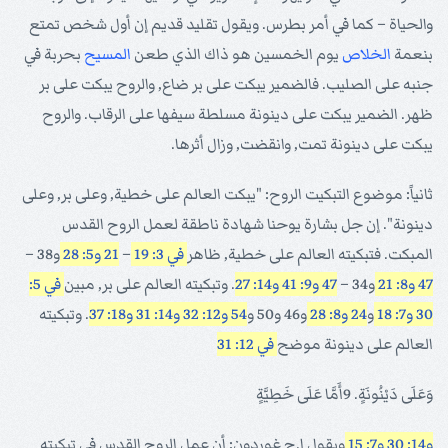
والحياة – كما في أمر بطرس. ويقول تقليد قديم إن أول شخص تمتع
بنعمة
الخلاص
يوم الخمسين هو ذاك الذي طعن
المسيح
بحربة في
جنبه على الصليب. فالضمير يبكت على بر ضاع, والروح يبكت على بر
ظهر. الضمير يبكت على دينونة مسلطة سيفها على الرقاب. والروح
يبكت على دينونة تمت, وانقضت, وزال أثرها.
ثانياً: موضوع التبكيت الروح: "يبكت العالم على خطية, وعلى بر, وعلى
دينونة". إن جل بشارة يوحنا شهادة ناطقة لعمل الروح القدس
المبكت. فتبكيته العالم على خطية, ظاهر
في 3: 19
–
21 و5: 28
و38 –
47 و8: 21
و34 –
47 و9: 41
و14: 27
. وتبكيته العالم على بر, مبين
في 5:
30
و7: 18
و
24 و8: 28
و46 و50 و
54 و12: 32
و14: 31
و18: 37
. وتبكيته
العالم على دينونة موضح
في 12: 31
وَعَلَى دَيْنُونَةٍ. 9أَمَّا عَلَى خَطِيَّةٍ
و14: 30
و7: 15
ويقول ا.ج غوردون: أن عمل الروح القدس في تبكيته