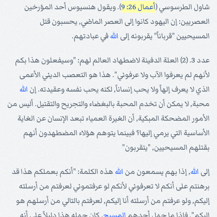
شاول الطرسوسي (
أعمال 26: 9
). ويقول هنسيوس أحد المؤرخين
العصريين: إن اليهود كانوا إلى العصر الماضي, يحسبون قتل
المسيحيين "قرباناً" يقربونه إلى
الله
في عبادتهم.
عدد 3. (2) العلة الدفينة لاضطهاد العالم لهم: "وسيفعلون هذا بكم
لأنهم لم يعرفوا الآب ولا عرفوني". هذا هو التعصب الديني الأعمى
الذي لا يعرف إلهاً ولا يحب إنساناً, لكنه يحب نفسه وعقيدته. إن
الله
محبة, لا يمكن أن تخدم المحبة بالبغضاء والتجريح والتقتيل. أليس من
الأمور المضحكة المبكية, أن الغيرة العمياء تبعد الإنسان عن الغاية
الأساسية التي يرمي إليها؟ فبينما يتوهم هؤلاء المضطهدون أنهم
بقتلهم المسيحيين, "يتقربون"
إلى
الله
, إذا بهم يسمعون من
الله
هذه الكلمة: "أنكم بعملكم هذا قد
برهنتم على أنكم لا تعرفوني لأنكم لو عرفتموني لعرفتم من أرسلته
إليكم, ولو عرفتم من أرسلته أنا إليكم, لعرفتم بالتالي من أرسلهم هو
إليكم". فإذا ما جهل أحدهم
المسيح
, كان جهله هذا دليلاً على أنه