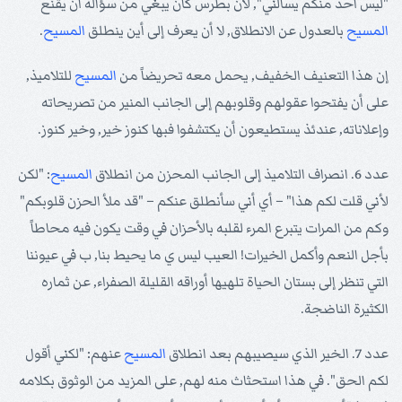
"ليس أحد منكم يسألني", لأن بطرس كان يبغي من سؤاله أن يقنع
المسيح
بالعدول عن الانطلاق, لا أن يعرف إلى أين ينطلق
المسيح
.
إن هذا التعنيف الخفيف, يحمل معه تحريضاً من
المسيح
للتلاميذ,
على أن يفتحوا عقولهم وقلوبهم إلى الجانب المنير من تصريحاته
وإعلاناته, عندئذ يستطيعون أن يكتشفوا فبها كنوز خير, وخير كنوز.
عدد 6. انصراف التلاميذ إلى الجانب المحزن من انطلاق
المسيح
: "لكن
لأني قلت لكم هذا" – أي أني سأنطلق عنكم – "قد ملأ الحزن قلوبكم"
وكم من المرات يتبرع المرء لقلبه بالأحزان في وقت يكون فيه محاطاً
بأجل النعم وأكمل الخيرات! العيب ليس ي ما يحيط بنا, ب في عيوننا
التي تنظر إلى بستان الحياة تلهيها أوراقه القليلة الصفراء, عن ثماره
الكثيرة الناضجة.
عدد 7. الخير الذي سيصيبهم بعد انطلاق
المسيح
عنهم: "لكني أقول
لكم الحق". في هذا استحثاث منه لهم, على المزيد من الوثوق بكلامه