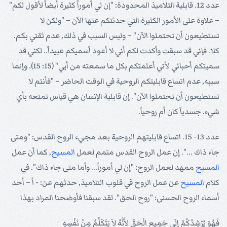
عدد 12. قابلية التلاميذ المحدودة: "إن لي أموراً كثيرة أيضاً لأقول لكم"
– علاوة على الأمور الكثيرة التي حدثتكم عنها الآن – "ولكن لا
تستطيعون أن تحتملوا الآن" – وليس السبب في ذلك, عدم ثقتي بكم.
كلا. فإني قد سبقت وأكدت لكم أني لا أعود أسميكم عبيداً.. لكني قد
سميتكم أحبائي لأني أعلمتكم بكل ما سمعته من أبي" (15: 15). وإنما
سببه, عدم اتساع قابليتكم الروحية في الوقت الحاضر – "فأنتم لا
تستطيعون أن تحتملوا الآن". إن قابلية الإنسان هي قياس تمتعه بأي
شيء. جسدياً كان أم روحياً.
عدد 13- 15. اتساع قابليتهم الروحية بعد مجيء الروح القدس: "ومتى
جاء ذاك ...". إن عمل الروح القدس متمم لعمل
المسيح
, كما أن عمل
المسيح
ممهد لعمل الروح: "إن لي أموراً... وأما متى جاء ذاك". في
كلام
المسيح
عن عمل الروح في قلوب التلاميذ, حدثهم عن: - أ – أحد
أسماء الروح الحسنى: "روح الحق". لقد سبقنا فأوضحنا المراد بهذا
فَهُوَ يُرْشِدُكُمْ إِلَى جَمِيعِ الْحَقِّ لأَنَّهُ لاَ يَتَكَلَّمُ مِنْ نَفْسِهِ