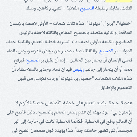
الثلاث, تقابله وظيفة
المسيح
الثلاثية – كنبي, وكاهن, وملك.
"خطية", "بربر", "دينونة". هذه ثلاث كلمات – الأولى لاصقة بالإنسان
الساقط, والثانية متصلة بالمسيح المقام, والثالثة لاحقة بالرئيس
المخلوع. الكلمة الأولى تصف داء البشرية خطية العالم. والثانية تصف
الدواء – بر
المسيح
. والثالثة تصف مصير من يرفض الدواء ويرضى بالداء.
فعلى الإنسان أن يختار بين الحالين – إما أن يقبل بر
المسيح
فيرفع
معه أو أن ينحاز إلى جانب
إبليس
فيدان نعه. وجدير بالملاحظة, أن
هذه الثلاث الكلمات: "خطية, بر, دينونة" وردت نكرات, من قبيل
التعميم والإطلاق.
عدد 9. حجة تبكيته العالم على خطية. "أما على خطية فلأنهم لا
يؤمنون بي". يراد بهذا,إن عدم إيمان العالم بالمسيح, دليل قاطع على
أن العالم واقع في الخطية. فكأنما الخطية كانت في حاجة إلى البر
مجسماً, لكي تظهر خاطئة جداً. هذا يؤيده قول سمعان الشيخ في