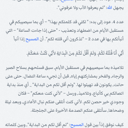
يجهل
الله
: "لم يعرفوا الآب ولا عرفوني".
عدد 4. عود إلى بدء: " لكني قد كلمتكم بهذا" – أي بما سيصيبكم في
مستقبل الأيام من اضطهاد وتعذيب - "حتى إذا جاءت الساعة" – التي
أنبأتكم بها في عدد 2 – "تذكرون أني قلته لكم". أن
المسيح
إذا أنبأ
أَنِّي أَنَا قُلْتُهُ لَكُمْ. وَلَمْ أَقُلْ لَكُمْ مِنَ الْبِدَايَةِ لأَنِّي كُنْتُ مَعَكُمْ.
تلاميذه بما سيصيبهم في مستقبل الأيام, سبق فسلحهم بسلاح الصبر
والرجاء, والفخر بمشاركتهم إياه, قبل أن تجيء ساعة النضال. حتى متى
حانت, يكونون قد تهيئوا لها. "ولم أقل لكم من البداية" _ أي منذ بداية
اتصالكم بي كأتباع, وتلاميذ, ورسل – "لأني كنت معكم" – فكان
وجودي خير حصن لكم. لأني كنت أتلقى عنكم نبال الأعادي, وبعد ليلة
وضحاها, سأتلقى عنكم الصدمة الأخيرة على الجلجثة.
كيف نوفق إذاً بين قول
المسيح
: "لم أقل لكم من البداية", وبين كلماته