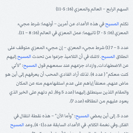
السهم الرابع – العالم والمعزي (16: 5-11)
تكلم
المسيح
في هذه الأعداد عن أمرين – أولهما: شرط مجيء
المعزي (16: 5 - 7) ثانيهما: عمل المعزي في العالم (16: 8 – 11).
عدد 5 – 7 (1) شرط مجيء المعزي – إن مجيء المعزي متوقف على
انطلاق
المسيح
. لاشك في أن التلاميذ جزعوا من تحدث
المسيح
إليهم
عن الاضطهادات, وازداد جزعهم عند سمعهم قول
المسيح
: "لأني
كنت معكم" ( عدد 4). لذلك أراد الفادي المحب أن يعرفهم إلى أين هو
ماض عنهم, معنفاً إياهم على عدم استفهامهم منه عن المكان
والمقام اللذين سينطلق إليهما (عدد 5 و6), ثم دلهم على الخير الذي
يعود عليهم من انطلاقه (عدد 7).
عدد 5. إلى أين يمضي
المسيح
: "وأما الآن" – هذه نقطة انتقال في
الفكر, وفي نغمة الكلام. في الأعداد السابقة عدد(1- 4), وعد
المسيح