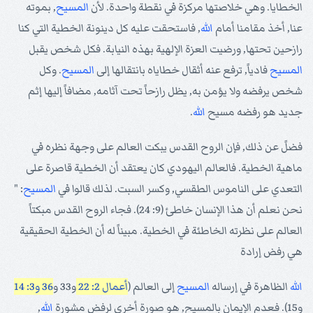
الخطايا. وهي خلاصتها مركزة في نقطة واحدة. لأن
المسيح
, بموته
عنا, أخذ مقامنا أمام
الله
, فاستحقت عليه كل دينونة الخطية التي كنا
رازحين تحتها, ورضيت العزة الإلهية بهذه النيابة. فكل شخص يقبل
المسيح
فادياً, ترفع عنه أثقال خطاياه بانتقالها إلى
المسيح
. وكل
شخص يرفضه ولا يؤمن به, يظل رازحاً تحت آثامه, مضافاً إليها إثم
جديد هو رفضه مسيح
الله
.
فضلً عن ذلك, فإن الروح القدس يبكت العالم على وجهة نظره في
ماهية الخطية. فالعالم اليهودي كان يعتقد أن الخطية قاصرة على
التعدي على الناموس الطقسي, وكسر السبت. لذلك قالوا في
المسيح
: "
نحن نعلم أن هذا الإنسان خاطئ (9: 24). فجاء الروح القدس مبكتاً
العالم على نظرته الخاطئة في الخطية. مبيناً له أن الخطية الحقيقية
هي رفض إرادة
الله
الظاهرة في إرساله
المسيح
إلى العالم (
أعمال 2: 22
و33 و
36 و3: 14
و15). فعدم الإيمان بالمسيح, هو صورة أخرى لرفض مشورة
الله
,