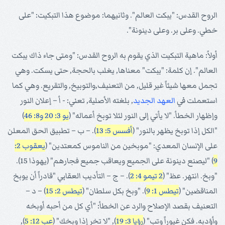
الروح القدس: "يبكت العالم". وثانيهما: موضوع هذا التبكيت: "على
خطي. وعلى بر. وعلى دينونة".
أولاً: ماهية التبكيت الذي يقوم به الروح القدس: "ومتى جاء ذاك يبكت
العالم". إن كلمة: "يبكت" معناها, يغلب بالحجة, حتى يسكت. وهي
تجمل معها شيئاً غير قليل, من التعنيف,والتوبيخ, والتقريع. وهي كما
استعملت في
العهد الجديد
, بلغته الأصلية, تعني: - أ – إعلان النور
وإظهار الخطأ. "لا يأتي إلى النور لئلا توبخ أعماله" (
يو 3: 20
و8: 46
)
"الكل إذا توبخ يظهر بالنور" (
أفسس 5: 13
). – ب – تطبيق الحق المعلن
على الإنسان المعدي: "موبخين من الناموس كمعتدين" (
يعقوب 2:
9
) "ليصنع دينونة على الجميع ويعاقب جميع فجارهم" (يهوذا 15).
"وبخ. انتهر. عظ" (
2 تيمو 4: 2
). – ج – التأديب العقابي "قادراً أن يوبخ
المناقضين" (
تيطس 1: 9
). "وبخ بكل سلطان" (
تيطس 2: 15
) – د –
التعنيف بقصد الإصلاح والرد عن الخطأ: "أي كل من أحبه أوبخه
وأؤدبه. فكن غيوراً وتب" (
رؤيا 3: 19
), "لا تخر إذا وبخك" (
عب 12: 5
),