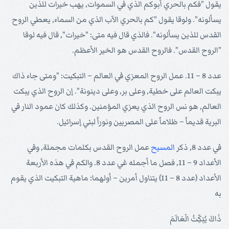
يقول "فكم بالحري أبوكم الذي في السموات, يهب خيرات للذين
يسألونه". ولوقا يقول "كم بالحري الآب الذي من السماء, يعطي الروح
القدس للذين يسألونه". فالذي قال فيه متى: "خيرات", قال فيه لوقا
"الروح القدس". فالروح القدس هو الخير الأعظم.
عدد 8 – 11. عمل الروح المعزي في العالم – التبكيت: "ومتى جاء ذاك
يبكت العالم على خطية, وعلى بر, وعلى دينونة". إن الروح الذي يبكت
العالم, هو نس الروح الذي يعزي المؤمنين. وكذلك كان عمود النار في
البرية قديماً – ظلاماً على المصريين ونوراً لبني إسرائيل.
في عدد 8, ذكر
المسيح
عمل الروح القدس بكلمات مجملة, وفي
الأعداد 9 – 11, فصل ما أجمله غي عدد 8. والكم في هذه الأربعة
الأعداد (عدد 8 – 11) يتناول أمرين – أولهما: ماهية التبكيت الذي يقوم
به
ذَاكَ يُبَكِّتُ الْعَالَمَ