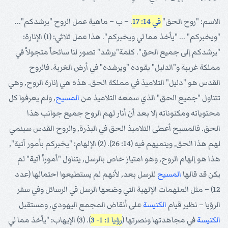
الاسم: "روح الحق"
في 14: 17
. – ب – ماهية عمل الروح "يرشدكم"...
"ويخبركم" ... "يأخذ مما لي ويخبركم". هذا عمل ثلاثي: (1) الإنارة:
"يرشدكم إلى جميع الحق". كلمة"يرشد" تصور لنا سائحاً متجولاً في
مملكة غريبة و"الدليل" يقوده "ويرشده" في أرض الغربة. فالروح
القدس هو "دليل" التلاميذ في مملكة الحق. هذه هي إنارة الروح, وهي
تتناول "جميع الحق" الذي سمعه التلاميذ من
المسيح
, ولم يعرفوا كل
محتوياته ومكنوناته إلا بعد أن أنار لهم الروح جميع جوانب هذا
الحق. فالمسيح أعطى التلاميذ الحق في البذرة, والروح القدس سينمي
لهم هذا الحق, وينميهم فيه (14: 26). (2) الإلهام: "يخبركم بأمور آتية",
هذا هو إلهام الروح, وهو امتياز خاص بالرسل, يتناول "أموراً آتية" لم
يكن قد قالها
المسيح
للرسل بعد, لأنهم لم يستطيعوا احتمالها (عدد
12) – مثل الملهمات الإلهية التي وضعها الرسل في الرسائل وفي سفر
الرؤيا – نظير قيام
الكنيسة
على أنقاض المجمع اليهودي, ومستقبل
الكنيسة
في مجاهدتها ونصرتها (
رؤيا 1: 1- 3
). (3) الإيهاب: "يأخذ مما لي