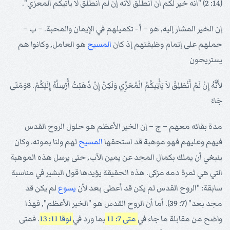
(14: 2) "أنه خير لكم أن أنطلق لأنه إن لم أنطلق لا يأتيكم المعزي".
إن الخير المشار إليه, هو – أ - تكميلهم في الإيمان والمحبة. – ب –
حملهم على إتمام وظيفتهم إذ كان
المسيح
هو العامل, وكانوا هم
يستريحون
لأَنَّهُ إِنْ لَمْ أَنْطَلِقْ لاَ يَأْتِيكُمُ الْمُعَزِّي وَلَكِنْ إِنْ ذَهَبْتُ أُرْسِلُهُ إِلَيْكُمْ. 8وَمَتَى
جَاءَ
مدة بقائه معهم – ج – إن الخير الأعظم هو حلول الروح القدس
فيهم وعليهم فهو موهبة قد استحقها
المسيح
لهم ولنا بموته. وكان
ينبغي أن يملك بكمال المجد عن يمين الآب, حتى يرسل هذه الموهبة
التي هي ثمرة دمه مزكى. هذه الحقيقة يؤيدها قول البشير في مناسبة
سابقة: "الروح القدس لم يكن قد أعطى بعد لأن
يسوع
لم يكن قد
مجد بعد" (7: 39). أما أن الروح القدس هو "الخير الأعظم", فهذا
واضح من مقابلة ما جاء في
متى 7: 11
بما ورد في
لوقا 11: 13
. فمتى