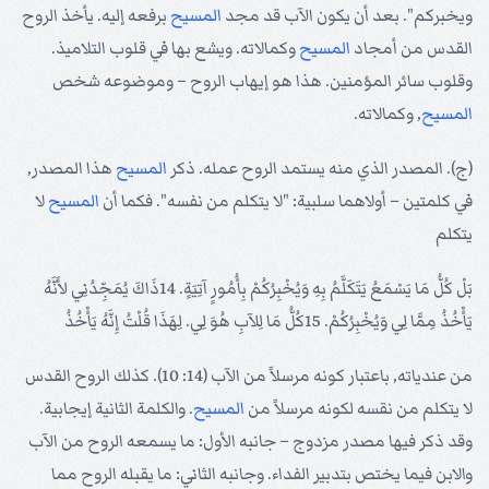
ويخبركم". بعد أن يكون الآب قد مجد
المسيح
برفعه إليه. يأخذ الروح
القدس من أمجاد
المسيح
وكمالاته. ويشع بها في قلوب التلاميذ.
وقلوب سائر المؤمنين. هذا هو إيهاب الروح – وموضوعه شخص
المسيح
, وكمالاته.
(ج). المصدر الذي منه يستمد الروح عمله. ذكر
المسيح
هذا المصدر,
في كلمتين – أولاهما سلبية: "لا يتكلم من نفسه". فكما أن
المسيح
لا
يتكلم
بَلْ كُلُّ مَا يَسْمَعُ يَتَكَلَّمُ بِهِ وَيُخْبِرُكُمْ بِأُمُورٍ آتِيَةٍ. 14ذَاكَ يُمَجِّدُنِي لأَنَّهُ
يَأْخُذُ مِمَّا لِي وَيُخْبِرُكُمْ. 15كُلُّ مَا لِلآبِ هُوَ لِي. لِهَذَا قُلْتُ إِنَّهُ يَأْخُذُ
من عندياته, باعتبار كونه مرسلاً من الآب (14: 10). كذلك الروح القدس
لا يتكلم من نقسه لكونه مرسلاً من
المسيح
. والكلمة الثانية إيجابية.
وقد ذكر فيها مصدر مزدوج – جانبه الأول: ما يسمعه الروح من الآب
والابن فيما يختص بتدبير الفداء. وجانبه الثاني: ما يقبله الروح مما