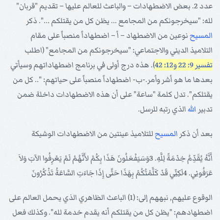
عدد 2. بعض الاضطهادات – والباعث للعالم عليها – تقديم "قربان"
لله: "سيخرجونكم من المجامع ... يظن كل من يقتلكم ...". ذكر
المسيح
نوعين من الاضطهاد – أ – اضطهاداً منصباً على مقام
التلاميذ الديني والاجتماعي: "سيخرجونكم من المجامع" (اطلب
تفسير 9: 22
و12: 42
). هذه درج أولى في برنامج اضطهاداتهم وسيأتي
بعدها ما هو أشر وأمر.-ب- اضطهاداً منصباً على حياتهم: ".. كل من
يقتلكم". تدل كلمة "ساعة" على أن هذه الاضطهادات داخلة ضمن
تدبير
الله
الذي رتبه للرسل.
بعد أن ذكر
المسيح
للتلاميذ عينتين من الاضطهادات الوشيكة
أَنَّهُ يُقَدِّمُ خِدْمَةً لِلَّهِ. 3وَسَيَفْعَلُونَ هَذَا بِكُمْ لأَنَّهُمْ لَمْ يَعْرِفُوا الآبَ وَلاَ
عَرَفُونِي. 4لَكِنِّي قَدْ كَلَّمْتُكُمْ بِهَذَا حَتَّى إِذَا جَاءَتِ السَّاعَةُ تَذْكُرُونَ
الوقوع عليهم, نبههم إلى: (1) الباعث الظاهري الذي يحمل العالم على
اضطهادهم: "يظن كل من يقتلكم أنه يقدم خدمة لله". وكذلك فعل