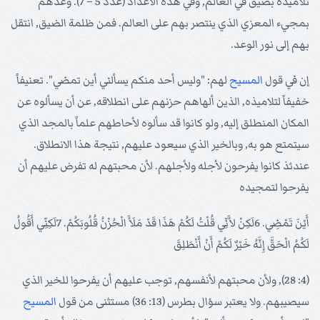
تلاميذه بضيق في العالم, وفي هذه الأعداد (عدد 5 – 7). وعدهم
بمجيء المعزي الذي ينتصر بهم على العالم. فمن ظلمة الضيق, انتقل
بهم إلى نور الوعد.
إن في قول
المسيح
لهم: "وليس أحد منكم يسألني أين تمضي". تعنيفاً
خفيفاً لتلاميذه, الذين ألهاهم حزنهم على انطلاقه, عن أن يسألوه عن
المكان المنطلق إليه, ولو كانوا قد سألوه لأحاطهم علماً بالمجد الذي
سيتمتع هو به, وبالخير الذي سيعود عليهم, نتيجة هذا الانطلاق.
عندئذ كانوا يفرحون لأجله ولأجلهم. لأن محبتهم له تفرض عليهم أن
يفرحوا لتمجيده
أَيْنَ تَمْضِي. 6لَكِنْ لأَنِّي قُلْتُ لَكُمْ هَذَا قَدْ مَلَأَ الْحُزْنُ قُلُوبَكُمْ. 7لَكِنِّي أَقُولُ
لَكُمُ الْحَقَّ إِنَّهُ خَيْرٌ لَكُمْ أَنْ أَنْطَلِقَ
(4: 28), ولأن محبتهم لأنفسهم, توجب عليهم أن يفرحوا للخير الذي
سيصيبهم. ولا يعتبر سؤال بطرس (13: 36) مستثنى من قول
المسيح