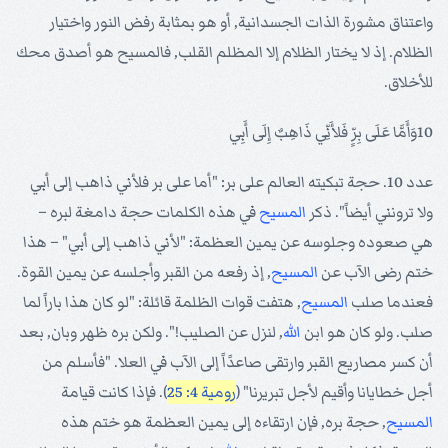
واعتناق مشورة الذات الجسدانية, أو هو بمثابة رفض النور واختيار
الظلام. إذ لا يختار الظلام إلا المظلم القلب, فالمسيح هو أصدق محك
للأخلاق.
10وَأَمَّا عَلَى بِرٍّ فَلأَنِّي ذَاهِبٌ إِلَى أَبِي
عدد 10. حجة تبكيته العالم على بر: "أما على بر فلأني ذاهب إلى أبي
ولا ترونني أيضاً". ذكر
المسيح
في هذه الكلمات حجة دامغة لبره –
هي صعوده وجلوسه عن يمين العظمة: "لأني ذاهب إلى أبي" – هذا
ختم رضى الآب عن
المسيح
, إذ رفعه من القبر وأجلسه عن يمين القوة.
فعندما صلب
المسيح
, هتفت قوات الظلمة قائلة: "لو كان هذا باراً لما
صلب. ولو كان هو ابن
الله
, لنزل عن الصليب!". ولكن بره ظهر وبان, بعد
أن كسر مصاريع القبر وارتقى صاعدًاً إلى الآب في العلا. "فأسلم من
أجل خطايانا وأقيم لأجل تبريرنا" (
رومية 4: 25
). فإذا كانت قيامة
المسيح
, حجة بره, فإن ارتقاءه إلى يمين العظمة هو ختم هذه