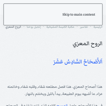
Skip to main content
الرئيسية
تفاسير
مكتبة الكنيسة المشيخية
إنجيل يوحنا
الروح المعزي
الروح المعزي
اَلأَصْحَاحُ السَّادِسُ عَشَرَ
هذا أصحاح المعزي. هذا فصل مطلعه شقاء, وقلبه شفاء, وخاتمته
عزاء, ما أشبهه بيوم الطبيعة, يبدأ بالليل ويختتم بالنهار.
في هذا الأصحاح, واصل
المسيح
كلامه الذي انتهينا غليه في الصحاح