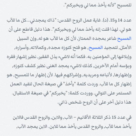
للمسيح "لأنه يأخذ مما لي ويخبركم".
عدد 14 و15. (د). غاية عمل الروح القدس: "ذاك يمجدني...كل ما للآب
هو لي. لهذا قلت إنه يأخذ مما لي ويخبركم". هذا دليل قاطع على أن
المسيح
شاعر بمجده الممتاز, لأن كل ما للآب هو له, وإن السبيل
الأمثل, لتمجيد
المسيح
, هو فتح كنوزه مجده, وكمالاته, وأسراره,
وإبلاغها إلى المؤمنين به. فكما أنه لاشيء يذل الفقير, نظير إشهار فقره
وبؤسه أمام الآخرين, كذلك لاشيء يمجد الغنى نظير كشف كنوزه,
وإظهارها, لأتباعه ومريديه, وإشراكهم فيها. لأن إظهار ما للمسيح, هو
إظهار كل ما للآب. وردت كلمة "يأخذ" في صيغة الحال لتفيد العمل
المستمر على التوالي. ووردت كلمة: "يخبركم" في صيغة الاستقبال.
هذا دليل آخر على أن الروح شخص ذاتي.
في عدد 15 ذكر الثلاثة الأقانيم – الآب, والابن, والروح القدس فالابن
يأخذ مما للآب, والروح القدس يأخذ مما للابن. الابن يمجد الآب,