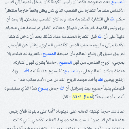
المسيح
بعد صعوده. فكما أن رئيس الكهنة كان يدخل قديماً إلى قدس
الأقداس مقدماً الكفارة عن الشعب الذي كان يظل واقفاً خارجاً منتظراً
حكم
الله
في الكفارة المقدمة منه, وما كان الشعب يطمئن, إلا بعد أن
يرى رئيس الكهنة خارجاً من الهيكل وعلائم الظفر مرتسمة على محياه,
دليلاً على أن
الله
قبل الكفارة المقدمة منه. كذلك بعد أن دخل كاهننا
الأعظم إلى ما وراء حجاب قدس الأقداس العلوي, وغاب عن الأبصار,
لم يبق سبيل إلى إقناع العالم بأن ذبيحة
المسيح
الكفارية قد قبلت, إلا
بمجيء الروح القدس, من قبل
المسيح
, حاملاً بشرى قبول كفارته.
عندئذ يتبكت العالم على بر
المسيح
: "فيسوع هذا أقامه
الله
.... وإذ
ارتفع بيمين
الله
وأخذ موعد الروح القدس من الآب, سكب هذا ...
فليعلم يقيناً جميع بيت إسرائيل أن
الله
جعل
يسوع
هذا الذي صلبتموه
أنتم رباً ومسيحاً" (
أعمال 2: 33
– 35)
عدد 11. حجة تبكيته العالم على دينونة: "أما على دينونة فلأن رئيس
هذا العالم قد دين". ليست هذه دينونة العالم الأممي, التي كانت
منتظرة من الأمم, ولا هي دينونة اليهود التي اتخذت مظهراً قوياً يوم