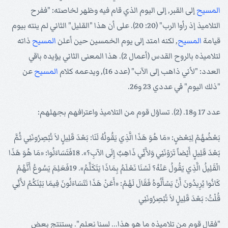
المسيح
إلى القبر, إلى اليوم الذي قام فيه وظهر لخاصته: "ففرح
التلاميذ إذ رأوا الرب" (20: 20). على أن هذا "القليل" الثاني لم ينته بيوم
قيامة
المسيح
, لكنه امتد إلى يوم الخمسين حين أعلن
المسيح
ذاته
لتلاميذه بالروح القدس (أعمال 2). هذا المعنى الثاني يؤيده باقي
العدد: "لأني ذاهب إلى الآب" (عدد 16), ويدعمه كلام
المسيح
عن
"ذلك اليوم" في عددي 23 و26.
عدد 17 و18. (2). تساؤل قوم من التلاميذ واعترافهم بجهلهم:
بَعْضُهُمْ لِبَعْضٍ: «مَا هُوَ هَذَا الَّذِي يَقُولُهُ لَنَا: بَعْدَ قَلِيلٍ لاَ تُبْصِرُونَنِي ثُمَّ
بَعْدَ قَلِيلٍ أَيْضاً تَرَوْنَنِي وَلأَنِّي ذَاهِبٌ إِلَى الآبِ؟». 18فَتَسَاءَلُوا: «مَا هُوَ هَذَا
الْقَلِيلُ الَّذِي يَقُولُ عَنْهُ؟ لَسْنَا نَعْلَمُ بِمَاذَا يَتَكَلَّمُ». 19فَعَلِمَ يَسُوعُ أَنَّهُمْ
كَانُوا يُرِيدُونَ أَنْ يَسْأَلُوهُ فَقَالَ لَهُمْ: «أَعَنْ هَذَا تَتَسَاءَلُونَ فِيمَا بَيْنَكُمْ لأَنِّي
قُلْتُ: بَعْدَ قَلِيلٍ لاَ تُبْصِرُونَنِي
"فقال قوم من تلاميذه ما هو هذا... لسنا نعلم". يستنتج بعض