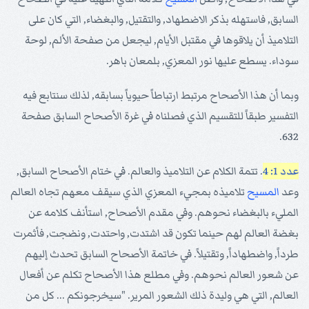
السابق, فاستهله بذكر الاضطهاد, والتقتيل, والبغضاء, التي كان على
التلاميذ أن يلاقوها في مقتبل الأيام, ليجعل من صفحة الألم, لوحة
سوداء. يسطع عليها نور المعزي, بلمعان باهر.
وبما أن هذا الأصحاح مرتبط ارتباطاً حيوياً بسابقه, لذلك سنتابع فيه
التفسير طبقاً للتقسيم الذي فصلناه في غرة الأصحاح السابق صفحة
632.
عدد 1: 4
. تتمة الكلام عن التلاميذ والعالم. في ختام الأصحاح السابق,
وعد
المسيح
تلاميذه بمجيء المعزي الذي سيقف معهم تجاه العالم
المليء بالبغضاء نحوهم. وفي مقدم الأصحاح, استأنف كلامه عن
بغضة العالم لهم حينما تكون قد اشتدت, واحتدت, ونضجت, فأثمرت
طرداً, واضطهاداً, وتقتيلاً. في خاتمة الأصحاح السابق تحدث إليهم
عن شعور العالم نحوهم. وفي مطلع هذا الأصحاح تكلم عن أفعال
العالم, التي هي وليدة ذلك الشعور المرير. "سيخرجونكم ... كل من