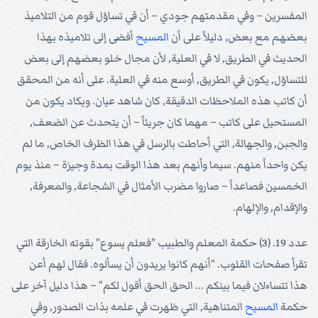
المفسرين – وفي مقدمتهم جودي – أن في تساؤل قوم من التلاميذ
بعضهم مع بعض, دليلاً على أن
المسيح
أفضى إلى تلاميذه بهذا
الحديث في الطريق, لا في العلية, لأن مجال خلو بعضهم إلى بعض
للتساؤل, يكون في الطريق, أوسع منه في العلية. على أنه من المحقق
أن كاتب هذه الملاحظات الدقيقة, كان شاهد عيان. ويكاد يكون من
المستحيل على كاتب – مهما كان جريئاً – أن يتحدث عن الضعف,
والجبن, والجهالة, التي أحاطت بالرسل في هذا الظرف الخاص, ما لم
يكن واحداً منهم. سيما وأنهم بعد هذا الوقت بمدة وجيزة – منذ يوم
الخمسين فصاعداً – صاروا مضرب الأمثال في الشجاعة, والمعرفة,
والإقدام, والإلهام.
عدد 19. (3) حكمة المعلم والطبيب "فعلم يسوع" بقوته الخارقة التي
تقرأ صفحات القلوب. "أنهم كانوا يريدون أن يسألوه. فقال لهم أعن
هذا تتساءلان فيما بينكم ... الحق الحق أقول لكم" – هذا دليل آخر على
حكمة
المسيح
المتناهية, التي ظهرت في علمه بذات الصدور, وفي