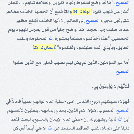
المسيح
: "ها قد وضع لسقوط وقيام كثيرين, ولعلامة تقاوم .... لتعلن
أفكار من قلوب كثيرة"
لوقا 2: 34
و35) فمع أن الخطية اتخذت مظاهر
شتى قبل مجيء
المسيح
إلى العالم, إلا أنها اتخذت أشنع مظهر
عندما صلبت رب المجد. هذا واضح جلياً من قول بطرس لليهود يوم
الخمسين. "هذا أخذتموه مسلماً بمشورة
الله
المحتومة وعلمه
السابق. وبأيدي آثمة صلبتموه وقتلتموه" (
أعمال 2: 23
).
أما غير المؤمنين, الذين لم يكن لهم نصيب فعلى مع الذين صلبوا
المسيح
فَلأَنَّهُمْ لاَ يُؤْمِنُونَ بِي.
فهؤلاء سبيكتهم الروح القدس, على خطية عدم نوالهم نصيباً فعالاً في
المسيح
المصوب. هؤلاء هم الذين, بعدم إيمانهم, يصلبون لأنفسهم
ابن
الله
ثانية ويشهرونه. إن خطي عدم الإيمان بالمسيح, ليست فقط
دليلاً على اتجاه القلب الساقط المبتعد عن
الله
, لا هي أيضاً أس كل