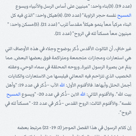
(عدد 19). (3)بناء واحد: "مبنيين على أساس الرسل والأنبياء ويسوع
المسيح
نفسه حجر الزاوية" (عدد 20). (4)هيكل واحد: "الذي فيه كل
البناء مركباً معاً ينمو هيكلاً مقدساً للرب" (عدد 21). (5)مسكن واحد: "
مبنيون معاً مسكناً لله في الروح" (عدد 21).
غير خافٍ, أن الثالوث الأقدس ذُكر بوضوح وجلاء في هذه الأوصاف التي
هي استعارات ومجازات متجمعة ومتراكمة فوق بعضها البعض, مما
ينمّ عن بصيرة الرسول النيرة, وروحه المحلقة في سماء الوحي, وعقله
الخصيب الذي تتزاحم فيه المعاني فيلبسها من الاستعارات والكنايات
أجمل الحلل وأبهاها. فالأقنوم الأول:
الله
الآب –ذُكر في عدد 19: "وأهل
بيت الله". والأقنوم الثاني:
الله
الابن –ذُكر في عدد 20- "ويسوع
المسيح
نفسه". والأقنوم الثالث: الروح القدس –ذُكر في عدد 22- "مسكناً لله في
الروح".
إن كلام الرسول في هذا الفصل الموجز (2: 19- 22) مرتبط بعضه