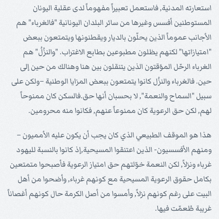
استعارته المدنية, فاستعمل تعبيراً مفهوماً لدى عقلية اليونان
المستوطنين أفسس وغيرها من سائر البلدان اليونانية "فالغرباء" هم
الأجانب عموماً الذين يحلّون بالديار ويقطنونها ويتمتعون ببعض
"امتيازاتها" لكنهم يظلون مطبوعين بطابع الاغتراب. "والنزُلُ" هم
الغرباء الرحّل المؤقتون الذين يتنقلون بين هنا وهنالك من حين إلى
حين. فالغرباء والنزُل كانوا يتمتعون ببعض المزايا الوطنية –ولكن على
سبيل "السماح والنعمة", لا بحسبان أنها حق.فالسكن كان ممنوحاً
لهم, لكن حق الرعوية كان ممنوعاً عنهم, فكانوا منه محرومين.
هذا هو الموقف الطبيعي الذي كان يجب أن يكون عليه الأمميون –
ومنهم الأفسسيون- الذين اعتنقوا المسيحية,إذ كانوا بالنسبة لليهود
غرباء ونزلاً, لكن النعمة خوّلتهم حق امتياز الرعوية فأصبحوا متمتعين
بكامل حقوق الرعوية المسيحية مع كونهم غرباء, وأضحوا من أهل
البيت على رغم كونهم نزلاً, وأمسوا من أصل الكرمة حال كونهم أغصاناً
غريبة طُعمّت فيها.