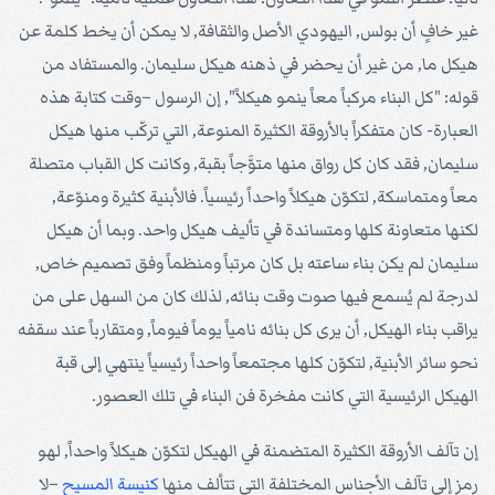
غير خافٍ أن بولس, اليهودي الأصل والثقافة, لا يمكن أن يخط كلمة عن
هيكل ما, من غير أن يحضر في ذهنه هيكل سليمان. والمستفاد من
قوله: "كل البناء مركباً معاً ينمو هيكلاً", إن الرسول –وقت كتابة هذه
العبارة- كان متفكراً بالأروقة الكثيرة المنوعة, التي تركّب منها هيكل
سليمان, فقد كان كل رواق منها متوَّجاً بقبة, وكانت كل القباب متصلة
معاً ومتماسكة, لتكوّن هيكلاً واحداً رئيسياً. فالأبنية كثيرة ومنوّعة,
لكنها متعاونة كلها ومتساندة في تأليف هيكل واحد. وبما أن هيكل
سليمان لم يكن بناء ساعته بل كان مرتباً ومنظماً وفق تصميم خاص,
لدرجة لم يُسمع فيها صوت وقت بنائه, لذلك كان من السهل على من
يراقب بناء الهيكل, أن يرى كل بنائه نامياً يوماً فيوماً, ومتقارباً عند سقفه
نحو سائر الأبنية, لتكوّن كلها مجتمعاً واحداً رئيسياً ينتهي إلى قبة
الهيكل الرئيسية التي كانت مفخرة فن البناء في تلك العصور.
إن تآلف الأروقة الكثيرة المتضمنة في الهيكل لتكوّن هيكلاً واحداً, لهو
رمز إلى تآلف الأجناس المختلفة التي تتألف منها
كنيسة
المسيح
–لا