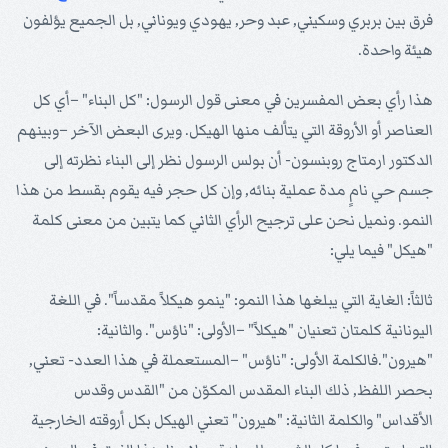
فرق بين بربري وسكيني, عبد وحر, يهودي ويوناني, بل الجميع يؤلفون
هيئة واحدة.
هذا رأي بعض المفسرين في معنى قول الرسول: "كل البناء" –أي كل
العناصر أو الأروقة التي يتألف منها الهيكل. ويرى البعض الآخر –وبينهم
الدكتور ارمتاج روبنسون- أن بولس الرسول نظر إلى البناء نظرته إلى
جسم حي نامٍ مدة عملية بنائه, وإن كل حجر فيه يقوم بقسط من هذا
النمو. ونميل نحن على ترجيح الرأي الثاني كما يتبين من معنى كلمة
"هيكل" فيما يلي:
ثالثاً: الغاية التي يبلغها هذا النمو: "ينمو هيكلاً مقدساً". في اللغة
اليونانية كلمتان تعنيان "هيكلاً" –الأولى: "ناؤس". والثانية:
"هيرون".فالكلمة الأولى: "ناؤس" –المستعملة في هذا العدد- تعني,
بحصر اللفظ, ذلك البناء المقدس المكوّن من "القدس وقدس
الأقداس" والكلمة الثانية: "هيرون" تعني الهيكل بكل أروقته الخارجية