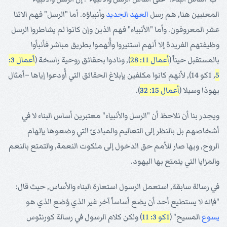
المعنيين هنا, هم رسل
العهد الجديد
وأنبياؤه. أما "الرسل" فهم الاثنا
عشر المعروفون. وأما "الأنبياء" فهم الذين وإن كانوا لم يشاطروا الرسل
وظيفتهم الفريدة إلا أنهم استنيروا وأُلهموا بطريق مباشر فأنبأوا
بالمستقبل حيناً (
أعمال 11: 28
), ونادوا بحقائق روحية راسخة (
أعمال 3:
5
, 1كو 14), لأنهم كانوا مكلفين بإبلاغ الحقائق التي أُودعوا إياها –أمثال
يهوذا وسيلا (
أعمال 15: 32
).
ويجدر بنا أن نلاحظ أن "الرسل والأنبياء" معتبرين أساس البناء لا في
أشخاصهم بل بالنظر إلى التعاليم والمبادئ التي وضعوها بإلهام
الروح, وبها صار للأمم حق الدخول إلى ملكوت النعمة, والتمتع بالنعم
والمزايا التي يتمتع بها اليهود.
في رسالة سابقة, استعمل الرسول استعارة البناء والأساس, حيث قال:
"فإنه لا يستطيع أحد أن يضع أساساً آخر غير الذي وُضع الذي هو
يسوع
المسيح" (
1كو 3: 11
) ولكن كلام الرسول في رسالة كورنثوس