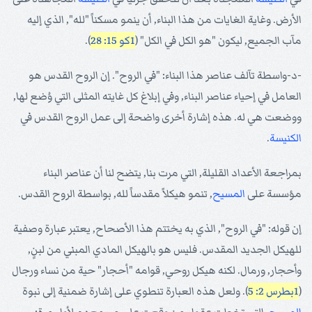
الأرض. وغاية الغايات من هذا البناء, أن ينمو مسكناً "لله", الذي إليه
مآب الجميع, ليكون "هو الكل في الكل" (
1كو 15: 28
).
-د-واسطة تآلف عناصر هذا البناء: "في الروح". إن الروح القدس هو
العامل في إحياء عناصر البناء, وفي إبلاغ كل غايته المثلى التي وُضع لها,
ووضعت هي له. هذه إشارة أخرى واضحة إلى عمل الروح القدس في
الكنيسة
.
بمراجعة الأعداد القليلة, التي مرت بنا, يتضح لنا أن عناصر البناء
مؤسسة على
المسيح
, تنمو هيكلاً مقدساً لله, بواسطة الروح القدس.
إن قوله: "في الروح", الذي به يختتم هذا الأصحاح, يعتبر عبارة وصفية
للهيكل الجديد المقدس. فليس هو بالهيكل المادي المبني من لبنٍ,
وأحجار, ورمال. لكنه هيكل روحي, قوامه "أحجار" حية من نساء ورجال
(
1بطرس 2: 5
). ولعل هذه العبارة تنطوي على إشارة ضمنية إلى نبوة