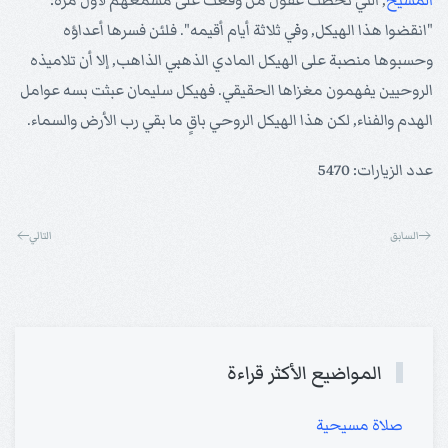
المسيح
, التي تخطت عقول من وقعت على مسمعهم لأول مرة:
"انقضوا هذا الهيكل, وفي ثلاثة أيام أقيمه". فلئن فسرها أعداؤه
وحسبوها منصبة على الهيكل المادي الذهبي الذاهب, إلا أن تلاميذه
الروحيين يفهمون مغزاها الحقيقي. فهيكل سليمان عبثت بسه عوامل
الهدم والفناء, لكن هذا الهيكل الروحي باقٍ ما بقي رب الأرض والسماء.
عدد الزيارات: 5470
السابق
التالي
المواضيع الأكثر قراءة
صلاة مسيحية