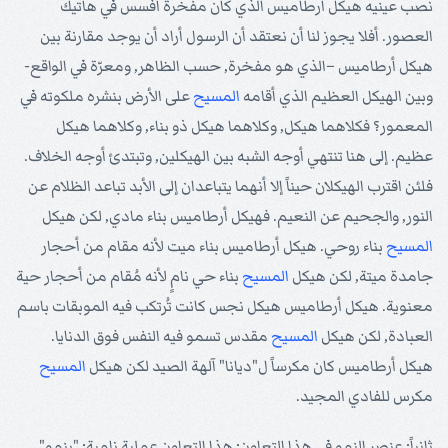
نصب عينيه هيكل أرطاميس الذي كان مفخرة أفسس في هاتيك
العصور. أفلا يجوز لنا أن نعتقد أن الرسول أراد أن يوجد مقارنة بين
هيكل أرطاميس –الذي هو مفخرة, حسب الظاهر, ومعرّة في الواقع-
وبين الهيكل العظيم الذي أقامه
المسيح
على الأرض بنشره ملكوته في
المعمور؟ فكلاهما هيكل, وكلاهما هيكل ذو بناء, وكلاهما هيكل
عظيم. إلى هنا تنتهي أوجه الشبه بين الهيكلين, وتبتدئ أوجه الخلاف.
فلئن اقترب الهيكلان حيناً إلا أنهما يتباعدان إلى الأبد تباعد الظلام عن
النور, والجحيم عن النعيم. فهيكل أرطاميس بناء مادي, لكن هيكل
المسيح
بناء روحي. هيكل أرطاميس بناء ميت لأنه مقام من أحجار
جامدة ميتة, لكن هيكل
المسيح
بناء حي نامٍ لأنه مُقام من أحجار حية
معنوية. هيكل أرطاميس هيكل نجس كانت تُرتكب فيه الموبقات باسم
العبادة, لكن هيكل
المسيح
مقدس تسمو فيه النفس فوق الدنايا.
هيكل أرطاميس كان مكرساً ل"ديانا" آلهة الصيد لكن هيكل
المسيح
مكرس للفادي المجيد.
ثانياً: عنصر النمو في هذا التعاون: هذا التعاون عملية نامية: "ينمو".