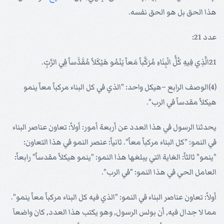
هذا الحق بل هو الحق نفسه.
عدد 21:
21الَّذِي فِيهِ كُلُّ الْبِنَاءِ مُرَكَّباً مَعاً يَنْمُو هَيْكَلاً مُقَدَّساً فِي الرَّبِّ.
(4)الوصف الرابع –هيكل واحد: "الذي في كل البناء مركباً معاً ينمو
هيكلاً مقدساً في الرب".
يحدثنا الرسول في هذا العدد عن أربعة أمور: أولاً: تعاون عناصر البناء
في النمو: "كل البناء مركباً معاً". ثانياً: عنصر النمو في هذا التعاون:
"ينمو" ثالثاً: الغاية التي يبلغها هذا النمو: "ينمو هيكلاً مقدساً" رابعاً:
العامل الحي في هذا النمو: "في الرب".
أولاً: تعاون عناصر البناء في النمو: "الذي فيه كل البناء مركباً معاً ينمو".
مما لا جدال فيه, أن بولس الرسول, وهو يكتب هذا العدد, كان واضعاَ