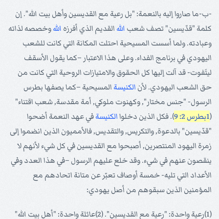
-ب-ما صاروا إليه بالنعمة: "بل رعية مع القديسين وأهل بيت الله". إن
كلمة "قدّيسين" تصف شعب
الله
القديم الذي أفرزه
الله
وخصصه لذاته
وعبادته. ولما أسست المسيحية احتلت المكانة التي كانت للشعب
اليهودي في برنامج الفداء. وعلى هذا الاعتبار –كما يقول الأسقف
ليتَفوت- قد آلت إليها كل الحقوق والامتيازات الروحية التي كانت من
حق الشعب اليهودي. لأن
الكنيسة
المسيحية –كما يصفها بطرس
الرسول- "جنس مختار", وكهنوت ملوكي, أمة مقدسة, شعب اقتناء"
(
1بطرس 2: 9
). فكل الذين دخلوا
الكنيسة
في عهد النعمة أضحوا
"قدّيسين" بالدعوة, والتكريس, والتقديس, فالأمميون الذين انضموا إلى
زمرة اليهود المنتصرين, أصبحوا مع القديسين في كل شيء لأنهم لا
ينقصون عنهم في شيء. وقد خلع عليهم الرسول –في هذا العدد وفي
الأعداد التي تليه- خمسة أوصاف تعبّر عن متانة اتحادهم مع
المؤمنين الذين سبقوهم من أصل يهودي:
(1)رعية واحدة: "رعية مع القديسين". (2)عائلة واحدة: "أهل بيت الله"