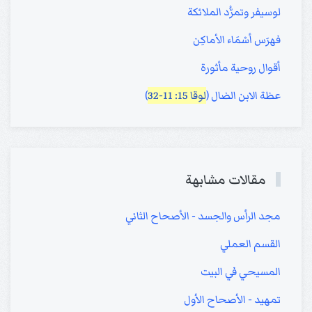
لوسيفر وتمرُّد الملائكة
فهرَس أسْمَاء الأماكِن
أقوال روحية مأثورة
عظة الابن الضال (
لوقا 15: 11-32
)
مقالات مشابهة
مجد الرأس والجسد - الأصحاح الثاني
القسم العملي
المسيحي في البيت
تمهيد - الأصحاح الأول