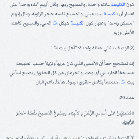
كون
الكنيسة
عائلة واحدة, والمسيح ربها. وقال أنهم "بناء واحد" على
اعتبار أن
الكنيسة
بيت مبني, والمسيح نفسه حجر الزاوية. وقال إنهم
"مسكن واحد" باعتبار كون
الكنيسة
هيكل
الله
الحي, والمسيح كاهنه
الأعلى وربه.
(2)الوصف الثاني-عائلة واحدة: "أهل بيت الله".
إنه لمشجع حقاً أن الأممي الذي كان غريباً ونزيلاً حسب الطبيعة
مستحقاً الطرد في أي وقت, والحرمان من كل الحقوق, يصبح ابناً في
بيت
الله
. متمتعاً بكامل حقوق البنوة, هانئاً, ناعم البال.
عدد 20:
20مَبْنِيِّينَ عَلَى أَسَاسِ الرُّسُلِ وَالأَنْبِيَاءِ، وَيَسُوعُ الْمَسِيحُ نَفْسُهُ حَجَرُ
الزَّاوِيَةِ،
(3)الوصف الثالث-بناء واحد: "مبنيين على أساس الرسل والأنبياء ويسوع