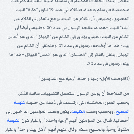
ببعض ارتباط الحلقات المكينة, في سلسلة متينة. فعباراته كدرجات
متصاعدة في سلم واحدة. فالكلام في عدد 19 تناول "فكرة" البيت
المعنوي. وطبيعي أن الكلام عن البيت, يرجع بالفكر إلى الكلام عن
"بناء" البيت –هذا ما عالجه الرسول في عدد 20. وطبيعي أيضاً أن
الكلام عن البيت المبني, يؤدي إلى الكلام عن "الهيكل" الذي هو أقدس
بيت- هذا ما أوضحه الرسول في عدد 21. ومنطقي أن الكلام عن
الهيكل, ينتقل بالفكر إلى "المسكن" الذي هو "قدس" الهيكل –هذا ما
بينه الرسول في عدد 22.
(1)الوصف الأول- رعية واحدة: "رعية مع القديسين".
من الملاحظ أن بولس الرسول استعمل التشبيهات سالفة الذكر,
بحسب الصور المختلفة التي ارتسمت في ذهنه عن حقيقة
كنيسة
المسيح
. وبحسب وصف
الكنيسة
, يكون وصف المؤمنين الداخلين إلى
أحضانها. فقال عن المؤمنين أنهم "رعية واحدة", باعتبار كون
الكنيسة
ملكوتاً روحياً, والمسيح ملكه. وقال عنهم أنهم "أهل بيت واحد" باعتبار