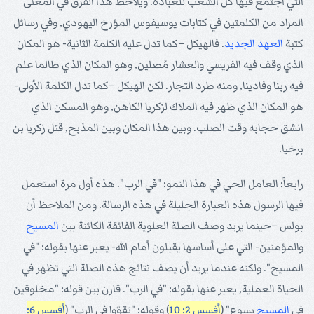
التي اجتمع فيها كل الشعب للعبادة. ويلاحظ هذا الفرق في المعنى
المراد من الكلمتين في كتابات يوسيفوس المؤرخ اليهودي, وفي رسائل
كتبة
العهد الجديد
. فالهيكل –كما تدل عليه الكلمة الثانية- هو المكان
الذي وقف فيه الفريسي والعشار مُصلين, وهو المكان الذي طالما علم
فيه ربنا وفادينا, ومنه طرد التجار. لكن الهيكل –كما تدل الكلمة الأولى-
هو المكان الذي ظهر فيه الملاك لزكريا الكاهن, وهو المسكن الذي
انشق حجابه وقت الصلب. وبين هذا المكان وبين المذبح, قتل زكريا بن
برخيا.
رابعاً: العامل الحي في هذا النمو: "في الرب". هذه أول مرة استعمل
فيها الرسول هذه العبارة الجليلة في هذه الرسالة. ومن الملاحظ أن
بولس –حينما يريد وصف الصلة العلوية الفائقة الكائنة بين
المسيح
والمؤمنين- التي على أساسها يقبلون أمام الله- يعبر عنها بقوله: "في
المسيح". ولكنه عندما يريد أن يصف نتائج هذه الصلة التي تظهر في
الحياة العملية, يعبر عنها بقوله: "في الرب". قارن بين قوله: "مخلوقين
في
المسيح
يسوع" (
أفسس 2: 10
) وقوله: "تقوّوا في الرب" (
أفسس 6: