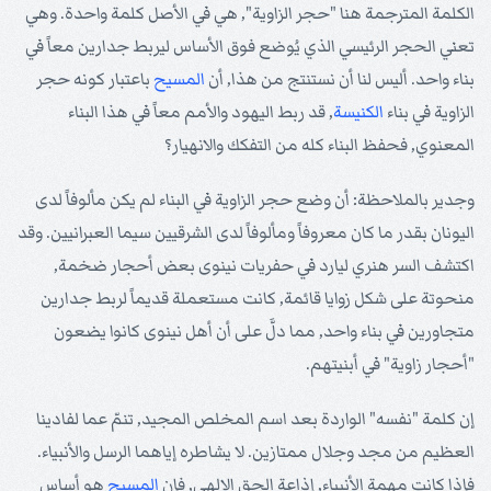
الكلمة المترجمة هنا "حجر الزاوية", هي في الأصل كلمة واحدة. وهي
تعني الحجر الرئيسي الذي يُوضع فوق الأساس ليربط جدارين معاً في
بناء واحد. أليس لنا أن نستنتج من هذا, أن
المسيح
باعتبار كونه حجر
الزاوية في بناء
الكنيسة
, قد ربط اليهود والأمم معاً في هذا البناء
المعنوي, فحفظ البناء كله من التفكك والانهيار؟
وجدير بالملاحظة: أن وضع حجر الزاوية في البناء لم يكن مألوفاً لدى
اليونان بقدر ما كان معروفاً ومألوفاً لدى الشرقيين سيما العبرانيين. وقد
اكتشف السر هنري ليارد في حفريات نينوى بعض أحجار ضخمة,
منحوتة على شكل زوايا قائمة, كانت مستعملة قديماً لربط جدارين
متجاورين في بناء واحد, مما دلَّ على أن أهل نينوى كانوا يضعون
"أحجار زاوية" في أبنيتهم.
إن كلمة "نفسه" الواردة بعد اسم المخلص المجيد, تنمّ عما لفادينا
العظيم من مجد وجلال ممتازين. لا يشاطره إياهما الرسل والأنبياء.
فإذا كانت مهمة الأنبياء, إذاعة الحق الإلهي, فإن
المسيح
هو أساس