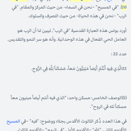
10
). "في المسيح" –نحن في السماء- من حيث المركز والمقام. "في
الرب" –نحن في هذه الحياة- من حيث التصرف والسلوك.
أورد بولس هذه العبارة القدسية "في الرب", ليبين لنا أن الرب هو
العامل الحي الفعال في هذه الوحدانية. وأنه هو سر النمو والتقديس.
عدد 22 :
22الَّذِي فِيهِ أَنْتُمْ أَيْضاً مَبْنِيُّونَ مَعاً، مَسْكَناً لِلَّهِ فِي الرُّوحِ.
(5)الوصف الخامس-مسكن واحد: "الذي فيه أنتم أيضاً مبنيون معاً
مسكناً لله في الروح".
في هذا العدد ذُكر الثالوث الأقدس بجلاء ووضوح: "فيه" –في
المسيح
الأقنوم الثاني. "الله" –الأقنوم الأول. "في الروح" –الأقنوم الثالث.