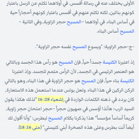
الأولى يختلف عنه في رسالة أفسس. في أولاهما تكلم عن الرسل باعتبار
كونهم بنائين, لكنه تكلم عنهم في أفسس باعتبار كونهم أحجاراً حية
في أساس البناء. في أولاهما –
المسيح
حجر الزاوية, وفي الثانية –
المسيح
أساس البناء.
-ج-حجر الزاوية: "ويسوع
المسيح
نفسه حجر الزاوية".
إذ اعتبرنا
الكنيسة
جسداً حياً, فإن
المسيح
هو رأس هذا الجسد وبالتالي
هو العنصر الرئيسي في الجسد, لأن الرأس متمم للجسد. وإذ اعتبرنا
الكنيسة
بناء حياً, فإن
المسيح
هو حجر الزاوية في هذا البناء, وهو بالتالي
الركن الركين في هذا البناء. ولعل بولس عندما استعمل هذه الاستعارة,
كان يردد في ذهنه الكلمات الواردة في
إشعياء 28: 16
"لذلك هكذا يقول
السيد الرب: هأنذا أؤسس في صهيون حجراً –حجر امتحان حجر زاوية,
كريماً أساساً مؤسساً" هذا يذكرنا بكلام
المسيح
لبطرس: "وأنا أقول لك
أيضاً أنت بطرس وعلى هذه الصخرة أبني كنيستي" (
متى 16: 18
).