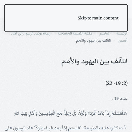
Skip to main content
الرئيسية
تفاسير
مكتبة الكنيسة المشيخية
رسالة بولس الرسول إلى أهل
أفسس
التآلف بين اليهود والأمم
التآلف بين اليهود والأمم
(2: 19- 22)
عدد 19 :
19فَلَسْتُمْ إِذاً بَعْدُ غُرَبَاءَ وَنُزُلاً، بَلْ رَعِيَّةٌ مَعَ الْقِدِّيسِينَ وَأَهْلِ بَيْتِ اللهِ
-أ-ما كانوا عليه بالطبيعة: "فلستم إذاً بعد غرباء ونزلاً" عاد الرسول على