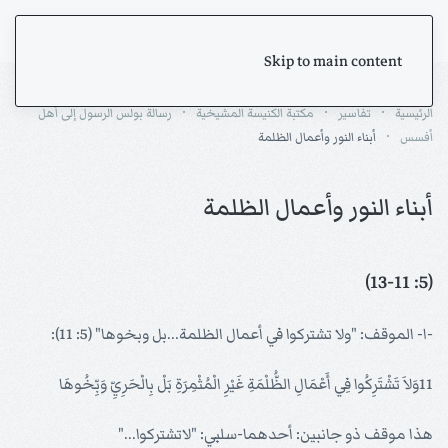
Skip to main content
الرئيسية
تفاسير
مكتبة الكنيسة المشيخية
رسالة بولس الرسول إلى أهل
أفسس
أبناء النور وأعمال الظلمة
أبناء النور وأعمال الظلمة
(5: 13-11)
-ا- الموقف: "ولا تشتركوا في أعمال الظلمة...بل وبخوها" (5: 11):
11وَلاَ تَشْتَرِكُوا فِي أَعْمَالِ الظُّلْمَةِ غَيْرِ الْمُثْمِرَةِ بَلْ بِالْحَرِيِّ وَبِّخُوهَا
هذا موقف ذو جانبين: أحدهما-سلبي: "لاتشتركوا..."