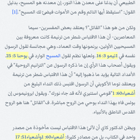
الطبيعي أن يدلنا على معدن هذا النور، إن معدنه هو المسيح، بدليل
القول: "استيقظ أيها النائم وقم من الأموات فيضئ لك المسيح".
[1]
ولكن من هو هذا "القائل"؟ يعتقد بعض المفسرين- سيما
المعاصرين- أن هذا الاقتباس شطر من ترنيمة كانت معروفة بين
المسيحيين الأولين، يرنمونها وقت العماد، وهي مجانسة لقول الرسول
نفسه في
1تيمو 3: 16
. ولعلها نظم لقول
المسيح
الوارد في
يوحنا 5: 25
.
ويقول أصحاب هذا الرأي إن ما ذكره الرسول عن "الترانيم الروحية" في
الأعداد التالية يؤيد ما ذهبوا إليه" أن هذا الاقتباس شطر من ترنيمة
ويعتقد توما الأكويني أن الرسول اقتبس ذلك النداء البليغ من
أشعياء60: 1
"قومي استنيري لأنه قد جاء نورك". ويقول ايرونيموس إن
بولس فاه بهذا النداء بوحي من الروح مباشرة. ف"القائل" هنا هو الروح
القدس الناطق بالأنبياء.
ويظن الدكتور كاي أن لآلئ هذا الاقتباس ليست مأخوذة من مصدر
واحد في الكتاب، بل من مصادر كثيرة:
أشعياء60: 1
وأشعياء51: 17