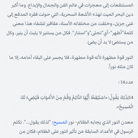
المستنقعات إلى معجزات في عالم الفن والجمال والإبداع. وما أكبر
دين البحر الميت لهذه الأشعة السحرية، التي حولت فقره المدقع إلى
غنى جزيل، وخلقت من مخلفاته الآسنة، عقاقير للشفاء هذا معنى
كلمة"أظهر"-أي"تجلى"و"استنار". فكل من يستنير لا يلبث أن ينير. وكل
من يستضئ لا بد أن يضئ.
النور قوة مظهرة لأنه قوة مطهرة، فلا يجسر على البقاء أمامه، إلا ما
كان مثله نوراً.
عدد14 :
14لِذَلِكَ يَقُولُ: «اسْتَيْقِظْ أَيُّهَا النَّائِمُ وَقُمْ مِنَ الأَمْوَاتِ فَيُضِيءَ لَكَ
الْمَسِيحُ».
معدن النور الذي يجابه الظلام- نور
المسيح
: "لذلك يقول...". تكلم
الرسول في الأعداد السابقة عن تأثير النور على الظلام، فكان من