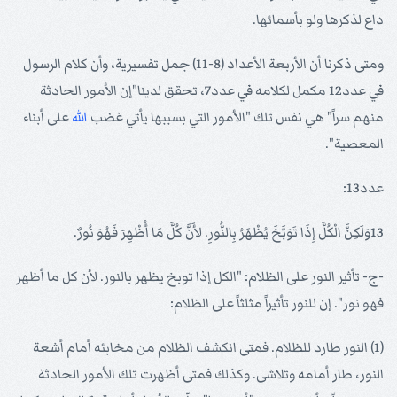
داع لذكرها ولو بأسمائها.
ومتى ذكرنا أن الأربعة الأعداد (8-11) جمل تفسيرية، وأن كلام الرسول
في عدد12 مكمل لكلامه في عدد7، تحقق لدينا"إن الأمور الحادثة
منهم سراً" هي نفس تلك "الأمور التي بسببها يأتي غضب
الله
على أبناء
المعصية".
عدد13:
13وَلَكِنَّ الْكُلَّ إِذَا تَوَبَّخَ يُظْهَرُ بِالنُّورِ. لأَنَّ كُلَّ مَا أُظْهِرَ فَهُوَ نُورٌ.
-ج- تأثير النور على الظلام: "الكل إذا توبخ يظهر بالنور. لأن كل ما أظهر
فهو نور". إن للنور تأثيراً مثلثاً على الظلام:
(1) النور طارد للظلام. فمتى انكشف الظلام من مخابئه أمام أشعة
النور، طار أمامه وتلاشى. وكذلك فمتى أظهرت تلك الأمور الحادثة