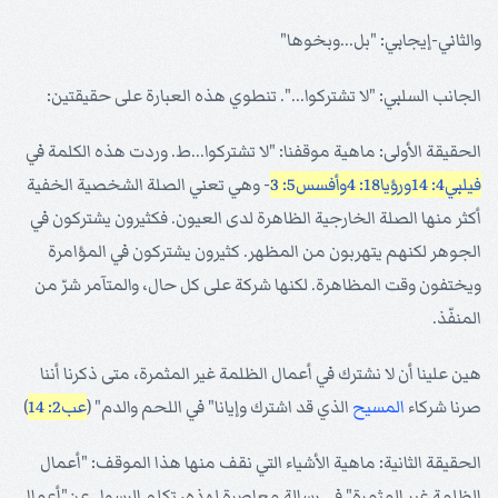
والثاني-إيجابي: "بل...وبخوها"
الجانب السلبي: "لا تشتركوا...". تنطوي هذه العبارة على حقيقتين:
الحقيقة الأولى: ماهية موقفنا: "لا تشتركوا...ط. وردت هذه الكلمة في
فيلبي4: 14
ورؤيا18: 4
وأفسس5: 3
- وهي تعني الصلة الشخصية الخفية
أكثر منها الصلة الخارجية الظاهرة لدى العيون. فكثيرون يشتركون في
الجوهر لكنهم يتهربون من المظهر. كثيرون يشتركون في المؤامرة
ويختفون وقت المظاهرة. لكنها شركة على كل حال، والمتآمر شرّ من
المنفّذ.
هين علينا أن لا نشترك في أعمال الظلمة غير المثمرة، متى ذكرنا أننا
صرنا شركاء
المسيح
الذي قد اشترك وإيانا" في اللحم والدم" (
عب2: 14
)
الحقيقة الثانية: ماهية الأشياء التي نقف منها هذا الموقف: "أعمال
الظلمة غير المثمرة" في رسالة معاصرة لهذه، تكلم الرسول عن"أعمال