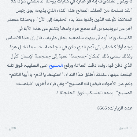
2-ويقول تشندروف إنه قرأ عبارة في كنايات يوحنا الدمشقي مؤداها:
"لقد تسلمنا من السلف الصالح هذا النداء الذي يذيعه بوق رئيس
الملائكة لأولئك الذين رقدوا منذ بدء الخليقة إلى الآن". ويحدثنا مصدر
آخر عن ليرونيموس أنه سمع مرة واعظاً يتكلم عن هذه الآية في
الكنيسة، وإذا أراد أن يبهت سامعيه بحال طريف، قال إن هذا الاقتباس
وجه أولاً كخطب إلى آدم الذي دفن في الجلحنة- حسبما تخيل هو!-
ولذلك سمى ذلك المكان"جمجمة" نسبة إلى جمجمة الإنسان الأول
الذي دفن فيه. ولما دقت الساعة ورفع
المسيح
على الصليب، فوق تلك
البقعة عينها، عندئذ أطلق هذا النداء: "استيقظ يا آدم- يا أيها النائم-
وقم من الأموات فيضئ لك المسيح"- وفي قراءة أخرى: "فيلمسك
المسيح"- بدمه المنسكب فوق الجلجثة!!.
عدد الزيارات: 8565
السابق
التالي