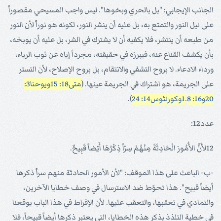
الجانب الإيجابي: "بل بالحري وبخوها". ليس واجب المسيحي مقصوراً
على نيل النور والتمتع به، بل عليه أن ينشر النور، لكونه هو نوراً لأن النور
من طبعه أن ينتشر، فلا يكفيه أن لا يشترك في الشر، بل عليه أن يوبخه،
بأن يكشف القناع عنه، فيبرزه في حقيقته، مجرداً إياه عن ثوب الرياء،
ورداء الادعاء. لا بروح التشفي والانتقام، بل بروح الإصلاح، لأن التستر
على الجريمة، هو اشتراك في الجريمة عينها. (
متى18: 15
ويوحنا3:
20
و16: 1
8وكورنثوس14: 24
.
).
عدد12:
12لأَنَّ الأُمُورَ الْحَادِثَةَ مِنْهُمْ سِرّاً ذِكْرُهَا أَيْضاً قَبِيحٌ.
-ب- الباعث على هذا الموقف: "لأن الأمور الحادثة منهم سراً ذكرها
أيضاً قبيح". هذا تحوًط ضد الاسترسال في وصف خطايا الآخرين،
والتمادي في تعقبها، والتعقب عليها. لأن الإفراط في هذا الباب يوقعنا
في خطية التلذذ بذكر هذه الخطايا، التي يعتبر ذكرها أيضاً قبيحاً، فلا