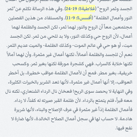
الجسد وثمر الروح" (
غلاطية5: 19-24
). وفي هذه الرسالة تكلم عن"ثمر
النور وأعمال الظلمة" (
أفسس5: 9-11
). والمستفاد من هذين الفصلين
مجتمعين معاً أن الروح والنور لهما ثمر، لكن الجسد والظلمة لهما
أعمال، لأن الروح حي وكذلك النور، ولا بد للحي من ثمر. لكن الجسد
ميت، أو هو حي في عالم الموت- وكذلك الظلمة- والميت عديم الثمر.
نعم أن للجسد والظلمة أعمالاً، لكنها أعمال غير مثمرة. وأن لهما آمالاً
لكنها خلابة كالسراب. فهي كشجرة مورقة لكنها بغير ثمر. وكسحب
خريفية، بغير مطر. فمع أن لأعمال الظلمة عواقب خطيرة، بل أخطر
العواقب، إلا أنها أعمال غير مثمرة، لأنها تعد الشرير بالخيرات الكثيرة،
وفي النهاية لا يحصد سوى الريح! فعخان نال الرداء الشنعاري، لكنه نال
معه قبراً، فلم يتمتع بالرداء. لأن ظلمة القبر صيرته له كفناً، لا رداء.
فأعمال الظلمة إذاً غير مثمرة في عرف الإصلاح والبناء، لأنها شريرة
هادمة. لا حساب لها في سجل أعمال الصلاح الخالدة، لأنها ضارة لا
نفع فيها.