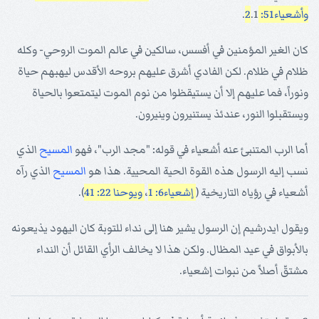
وأشعياء51: 2
.1.
كان الغير المؤمنين في أفسس، سالكين في عالم الموت الروحي- وكله
ظلام في ظلام. لكن الفادي أشرق عليهم بروحه الأقدس ليهبهم حياة
ونوراً، فما عليهم إلا أن يستيقظوا من نوم الموت ليتمتعوا بالحياة
ويستقبلوا النور، عندئذ يستنيرون وينيرون.
أما الرب المتنبئ عنه أشعياء في قوله: "مجد الرب"، فهو
المسيح
الذي
نسب إليه الرسول هذه القوة الحية المحيية. هذا هو
المسيح
الذي رآه
أشعياء في رؤياه التاريخية (
إشعياء6: 1
،
ويوحنا 22: 41
).
ويقول ايدرشيم إن الرسول يشير هنا إلى نداء للتوبة كان اليهود يذيعونه
بالأبواق في عيد المظال. ولكن هذا لا يخالف الرأي القائل أن النداء
مشتقّ أصلاً من نبوات إشعياء.