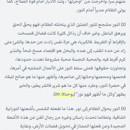
منهم سراً، وأخرجت من "أوجرتها"، ولّت الأدبار أمام قوة الصلاح، كما
يولي الظلام مدبراً أمام النور.
(2) النور مشجع للنور الضئيل الذي يتخلله الظلام: فهو يحقّ الحق
ويرهق الباطل. وغير خاف أن رذائل كثيرة كانت فضائل فمسخت
بالإفراط أو التفريط. فالكبرياء هي عزة نفس زادت عن حدها. والشئ متى
زاد عن حده انقلب إلى ضده. والبخل هو اقتصاد مسخ شحاً. والنذير
كرم أفرط فيه. والمحبة النجسة محبة مشروعة تعدت حدودها،
وتجاوزت حقوقها. فمتى سلط النور على الأعمال المشتبه في أمرها،
فحصها ومحصها وحللها إلى عناصرها، وأظهر منها ما هو صالح للبقاء
في حضرة النور، وطرد منها كل ما هو شرير فالشر يطير، والخير
يظهر"وكل ما أظهر فهو نور" (
يوحنا3: 20
).
(3) النور يحوّل الظلام إلى نور. هذا ما تفعله الشمس بأشعتها النورانية
الشافية. ولطالما تحدث راسكن وغيره من رجال الفن عن هذه الأشعة
المجيدة وعن فعلها الممتاز في تحويل فضلات الأرض، ونفاية