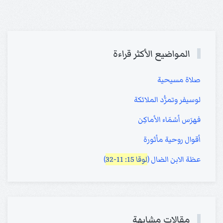
المواضيع الأكثر قراءة
صلاة مسيحية
لوسيفر وتمرُّد الملائكة
فهرَس أسْمَاء الأماكِن
أقوال روحية مأثورة
عظة الابن الضال (
لوقا 15: 11-32
)
مقالات مشابهة