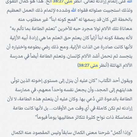
الله
على إتمام إرادته تعالى. انظر
متى 38:27
الخ. هذا هو كمال التقوى
ولذلك استجيبت صلواته فقواه
الله
وشدده لإتمام ذلك العمل العظيم
بالخطة التي كان قد رسمها له "فمع كونه ابناً" غير مطلوب منه
معاناة تلك الآلام لولا مجرد حبه للآخرين "تعلم الطاعة بما تألم به"
لأنه بصفة كونه ابناً أزلياً كان يعلم حق العلم ما هي إرادة أبيه الأزلية
لأنها كانت صادرة عن الذات الأزلية. ومع ذلك رضي بطوعه واختياره أن
يتجسد ثم تحمل أشد الآلام كإنسان. وتعلم الطاعة أيضاً في مدرسة
الآلام الهائلة (أنظر
متى 38:27
)
ويقول أحد الكّتاب: "كان عليه أن ينزل إلى مستوى إخوته الذين تولّى
هدايتهم إلى المجد، وأن يجعل نفسه واحداً معهم، في ممارسة
الطاعة بالدعوة التي دُعي بها. وكان عليه أن يتعلم هذه الطاعة، لا لأن
إرادته لم تكن كاملة في أي وقت من الأوقات... بل لأنها كانت طاعة
متماسكة ذات نواح كثيرة تتكاثر مطاليبها يوماً فيوماً"
"وإذا أكمل" شرحنا معنى الكمال سابقاً وليس المقصود منه الكمال