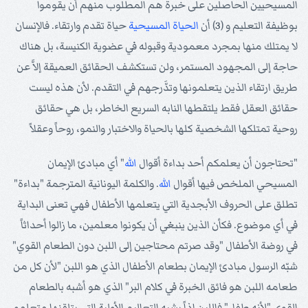
المسيحيين الحاصلين على خبرة هم المطلوب منهم أن يقوموا
بوظيفة التعليم و (3) أن
الحياة المسيحية
حياة تقدم وارتقاء. فالإنسان
لا يمتلك منها بمجرد معمودية وقبوله في عضوية الكنيسة، بل هناك
حاجة إلى المجهود المستمر، ولن تستكشف الحقائق العميقة إلاَّ عن
طريق ارتقاء الذين يتعلمونها وتدَّرجهم في التقدم. لأن هذه ليست
حقائق العقل فقط يلتقطها النابه السريع الخاطر، بل هي حقائق
روحية تمتلكها الشخصية كلها بالحياة والاختبار والنمو، روحاً وعقلاً
"تحتاجون أن يعلمكم أحد بداءة أقوال
الله
" أي مبادئ الإيمان
المسيحي الملخص فيها أقوال
الله
. والكلمة اليونانية المترجمة "بداءة"
تطلق على الحروف الأبجدية التي يتعلمها الأطفال فهي تعنى البداية
في أي موضوع. فكأن الذين ينبغي أن يكونوا معلمين، ما زالوا أحداثاً
في روضة الأطفال "وقد صرتم محتاجين إلى اللبن دون الطعام القوي"
شبّه الرسول مبادئ الإيمان بطعام الأطفال الذي هو اللبن "لأن كل من
طعامه اللبن هو فائق الخبرة في كلام البر" الذي هو أشبه بالطعام
القوي "لأنه طفل" فاللبن إذاً يشبه التعاليم الأولية التي يتلقنها متعلمو