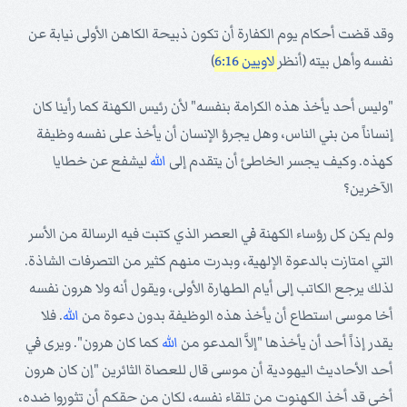
وقد قضت أحكام يوم الكفارة أن تكون ذبيحة الكاهن الأولى نيابة عن
نفسه وأهل بيته (أنظر
لاويين 6:16
)
"وليس أحد يأخذ هذه الكرامة بنفسه" لأن رئيس الكهنة كما رأينا كان
إنساناً من بني الناس، وهل يجرؤ الإنسان أن يأخذ على نفسه وظيفة
كهذه. وكيف يجسر الخاطئ أن يتقدم إلى
الله
ليشفع عن خطايا
الآخرين؟
ولم يكن كل رؤساء الكهنة في العصر الذي كتبت فيه الرسالة من الأسر
التي امتازت بالدعوة الإلهية، وبدرت منهم كثير من التصرفات الشاذة.
لذلك يرجع الكاتب إلى أيام الطهارة الأولى، ويقول أنه ولا هرون نفسه
أخا موسى استطاع أن يأخذ هذه الوظيفة بدون دعوة من
الله
. فلا
يقدر إذاً أحد أن يأخذها "إلاَّ المدعو من
الله
كما كان هرون". ويرى في
أحد الأحاديث اليهودية أن موسى قال للعصاة الثائرين "إن كان هرون
أخي قد أخذ الكهنوت من تلقاء نفسه، لكان من حقكم أن تثوروا ضده،