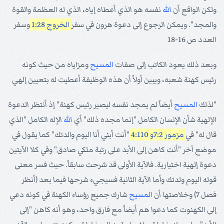
ولكن الواقع أن
الله
نفسه هو الذي أعطاه إياه، الذي له العظمة والقوة
والمجد". ويمكن الرجوع إلى دعوة هرون في سفر
الخروج 1:28
وسفر
العدد ص 16-18
وبعد ذلك يعود الكاتب إلى صفات
المسيح
ومزاياه من حيث كونه
رئيس كهنة شعبه، ويبين أولاً أن هذه الوظيفة أعطيت له بتعيين إلهي
"لذلك
المسيح
أيضاً لم يمجد نفسه ليصير رئيس كهنة" إذ أنتظر الدعوة
الإلهية شأن الإنسان الكامل "إنما مجده ذلك" أي
الله
الإله الكامل "الذي
قال له" في
مزمور 7:2
و 4:110
"أنت أبني أنا اليوم والدتك" كما يقول في
موضع آخر "أنت كاهن إلى الأبد على رتبة ملكي صادق" وفي كلا الآيتين
دعوة إلهية اختيارية. فالآية الأولى قد شرحت سابقاً. حيث فسر معنى
قوله اليوم ولدتك وأما الآية الثانية فسيجيء شرحها فيما بعد (أنظر
فصل 7) وخلاصتها أن
المسيح
شارك جميع رؤساء الكهنة في كونه دعي
إلى الكهنوت كما دعوا هم أيضاً مع فارق واحد، وهو أنه كاهن "إلى