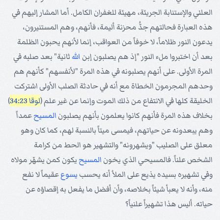
العلني والإستنابة الجريئة، مهيئة للغفران الكامل. أما المشار إليهم في
هذه العبارة فحالتهم جدُّ محزنة أليمة، فأنهم، وهم المستنيرون،
يدعون النور ظلاماً، لا خوفاً من العواقب، إنما لأنهم يحبون الظلمة
بعد أن اختبروا ملء النور "إذ هم يصلبون إبن
الله
ثانية" بعد صلبه في
المرة الأولى. على أنهم يصلبونه في هذه المرة "لأنفسهم" كأنهم هم
وحدهم المجرمون الخطاة مع أنه في حادثة الصلب الأولى اشتركت
الخليقة كلها في الانتفاع من ذلك الموت وإنما عن غير علم (
لوقا 34:23
)
بخلاف هذه المرة فأنهم كانوا يعلمون بأنهم يصلبون
المسيح
عمداً
وهم يبعدونه عن حياتهم، فيمسى ميتاً بالنسبة لهم، كما كان وهو
معلق على الصليب "ويشهرونه" والتشهير هو الحط من كرامة
الشخص علناً. فالمسيحي الذي يخون
المسيح
يكون كمن يشهّر مولاه
وفي تشهيره بسيده يذيع على الملأ أنه يحسب
يسوع
عقيماً لا نفع
منه، وأنه لا يعبأ شيئاً بخلاصه، وأن أفضل ما يفعل به إقصاؤه عن
حياته. أليس هذا تشهيراً علنياً؟