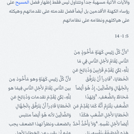
والآيات الآتية مسهبة جداً وتتناول ليس فقط إظهار فضل
المسيح
على
رؤساء الكهنة الأقدمين بل أيضاً فضل تقدمته على تقدماتهم وهيكله
على هياكلهم ونظامه على نظاماتهم
5: 1- 14
1
لأَنَّ كُلَّ رَئِيسِ كَهَنَةٍ مَأْخُوذٍ مِنَ
النَّاسِ يُقَامُ لأَجْلِ النَّاسِ فِي مَا
لِلَّهِ، لِكَيْ يُقَدِّمَ قَرَابِينَ وَذَبَائِحَ عَنِ
2
الْخَطَايَا،
قَادِراً أَنْ يَتَرَفَّقَ
لأَنَّ كُلَّ رَئِيسِ كَهَنَةٍ وهو مَأْخُوذ مِن
بِالْجُهَّالِ وَالضَّالِّينَ، إِذْ هُوَ أَيْضاً
بين النَّاسِ يُقَامُ لأَجْلِ النَّاسِ فِيمَا هو
3
مُحَاطٌ بِالضُّعْفِ.
وَلِهَذَا
لِلَّهِ، لِكَيْ يُقَدِّمَ تقدمات وَذَبَائِحَ عَنِ
الضُّعْفِ يَلْتَزِمُ أَنَّهُ كَمَا يُقَدِّمُ عَنِ
الْخَطَايَا قَادِراً أَنْ يَتَرَفَّقَ بِالْجُهَّالِ
الْخَطَايَا لأَجْلِ الشَّعْبِ هَكَذَا
وَالضَّالِّينَ لأنه هُوَ أَيْضاً متلبس
4
أَيْضاً لأَجْلِ نَفْسِهِ.
وَلاَ يَأْخُذُ أَحَدٌ
بالضعف ونظراً لهذا الضعف يجب
هَذِهِ الْوَظِيفَةَ بِنَفْسِهِ، بَلِ
عليه أن يقرب عن الخطايا لأجل