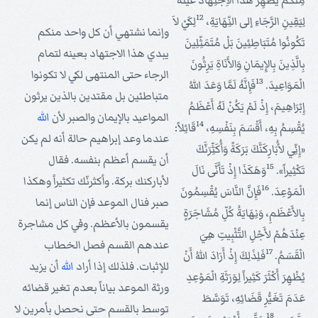
مِنْكُمْ يُظْهِرُ هَذَا الاِجْتِهَادَ عَيْنَهُ
12
لِيَقِينِ الرَّجَاءِ إلى النِّهَايَةِ،
لِكَيْ لاَ
وإنما نشتهي أن كل واحد منكم
تَكُونُوا مُتَبَاطِئِينَ بَلْ مُتَمَثِّلِينَ
يبدي هذا الاجتهاد بعينه لتمام
بِالَّذِينَ بِالإِيمَانِ وَالأَنَاةِ يَرِثُونَ
الرجاء حتى المنتهى لكي لا تكونوا
13
الْمَوَاعِيدَ.
فَإِنَّهُ لَمَّا وَعَدَ اللهُ
متباطئين بل مقتدين بالذين يرثون
إِبْرَاهِيمَ، إِذْ لَمْ يَكُنْ لَهُ أَعْظَمُ
المواعيد بالإيمان والصبر لأن
الله
14
يُقْسِمُ بِهِ، أَقْسَمَ بِنَفْسِهِ،
قَائِلاً:
عندما وعد إبراهيم حالة أنه لم يكن
«إِنِّي لأُبَارِكَنَّكَ بَرَكَةً وَأُكَثِّرَنَّكَ
أن يقسم أعظم بنفسه. فقال
15
تَكْثِيراً».
وَهَكَذَا إِذْ تَأَنَّى نَالَ
لأباركنك بركة. وأكثرنّك تكثيراً وهكذا
16
الْمَوْعِدَ.
فَإِنَّ النَّاسَ يُقْسِمُونَ
صبر فنال الموعد فإن الناس إنما
بِالأَعْظَمِ، وَنِهَايَةُ كُلِّ مُشَاجَرَةٍ
يقسمون بالأعظم. وفي كل مشاجرة
عِنْدَهُمْ لأَجْلِ التَّثْبِيتِ هِيَ
عندهم القسم فصل الخطاب
17
الْقَسَمُ.
فَلِذَلِكَ إِذْ أَرَادَ اللهُ أَنْ
للإثبات. فلذلك إذا أراد
الله
أن يزيد
يُظْهِرَ أَكْثَرَ كَثِيراً لِوَرَثَةِ الْمَوْعِدِ
ورثة الموعد بياناً بعدم تغير قضائه
عَدَمَ تَغَيُّرِ قَضَائِهِ، تَوَسَّطَ
توسط بالقسم حتى نحصل بأمرين لا
18