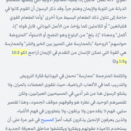
الديانة عن التوبة والإيمان وهلم جراً. وقد ذكر الرسول أن القوم كانوا في
حاجة إلى تناول ذلك الطعام البسيط مرة أخرى "وأما الطعام القوي
فللبالغين" أو الكاملين كما يؤخذ من الأصل اليوناني. قابل قوله "إذ
أكمل" ومعناه "إذ بلغ" من البلوغ وهو النضج أو الاستوآء "المتروضة
حواسهم" الروحية "بالممارسة على التمييز بين الخير والشر" والممارسة
هي القوة التي تمكن الإنسان من التقدم في الإيمان (راجع
1كو 15:2
و1:3
و2)
والكلمة المترجمة "ممارسة" تحمل في اليونانية فكرة الترويض
والتدريب كما في الألعاب الرياضية، حيث تتقوى العضلات بالمران. ولا
يشكو الرسول هنا من شر أدبي في المسيحيين العبرانيين، ولكن
تقصيرهم الوحيد في نظره هو وقوفهم موقف الجمود، وهذا تقصير
سلبي. فهم لا يتقدمون ولا يرتقون، ولا يتطورون في فهم الأشياء.
والذين يعرفون الإنجيل يذكرون كيف أصرَّ
المسيح
في غير مرة على أن
يستخدم تلاميذه عقولهم ويفكروا ويكتشفوا مناطق المعرفة الجديدة