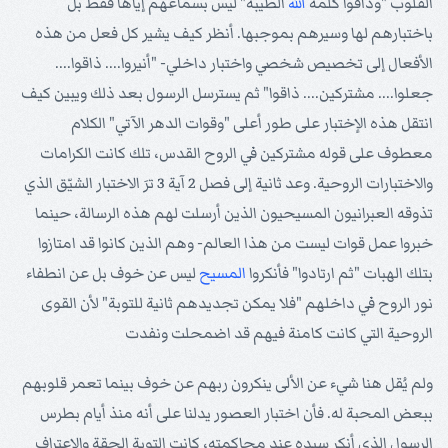
القلوب "وذاقوا كلمة
الله
الطيبة" ليس بسماعهم إياها فقط بل
باختبارهم لها وسيرهم بموجبها. أنظر كيف يشير كل فعل من هذه
الأفعال إلى تخصيص شخصي واختبار داخلي- "أنيروا.... ذاقوا....
جعلوا.... مشتركين.... ذاقوا" ثم يسترسل الرسول بعد ذلك ويبين كيف
انتقل هذه الإختبار على طور أعلى "وقوات الدهر الآتي" الكلام
معطوف على قوله مشتركين في الروح القدس، تلك كانت الكرامات
والاختبارات الروحية. وعد ثانية إلى فصل 2 آية 3 ترَ الاختبار الشيّق الذي
تذوقه العبرانيون المسيحيون الذين أرسلت لهم هذه الرسالة، حينما
خبروا عمل قوات ليست من هذا العالم- وهم الذين كانوا قد امتازوا
بتلك الهبات "ثم ارتادوا" فأنكروا
المسيح
ليس عن خوف بل عن انطفاء
نور الروح في داخلهم "فلا يمكن تجديدهم ثانية للتوبة" لأن القوى
الروحية التي كانت كامنة فيهم قد اضمحلت ونفدت
ولم يُقل هنا شيء عن الألى ينكرون ربهم عن خوف بينما تعمر قلوبهم
ببعض المحبة له. فأن اختبار العصور يدلنا على أنه منذ أيام بطرس
الرسول الذي أنكر سيده عند محاكمته، كانت التوبة الحقة والإعتراف