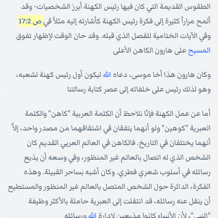
الطقوس القديمة التي كان فيها رئيس الكهنة أبرز الشخصيات- وقد
ألمح مراراً كثيرة إلى فكرة رئيس الكهنة كأشارته إليه مثلاً في
ص 17:2
وفي الآيات الختامية للفصل الذي قبله. وقد حان الوقت لإظهار تفوق
المسيح
على هارون الكاهن الأعلى
وكان هارون هذا أخا موسى، دعاه
الله
ليكون أول رئيس كهنة لشعبه،
وهو لذلك رئيس على خلفائه إلى عصر كتابة رسالتنا
أما عن عمل الكهنة فإنّا نلاحظ أن الكلمة العربية "كاهن" والكلمة
العبرية "كوهين" ولو أنهما يتفقان في اشتقاقهما من مصدر واحد، إلاَّ
أنهما يختلفان في التاريخ. فالكاهن في العالم العربي القديم كان
الشخص الذي له اتصال بالعالم غير المنظور، وفي وسعه أن يذيع
رسائله في أسلوب شعري فطري. وكان أشبه بساحر القبيلة. وهذه
الفكرة، الدائرة حول الشخص المتصل بالعالم غير المنظور والمستطيع
أن ينقل عنه رسائله، قد انتقلت إلى العبرية حاملة بالأكثر وظيفة
"النبي"، لأن الأنبياء كانوا مذيعين لإدارة
الله
ورسائله