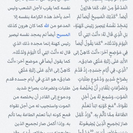
الْمَدْعُوُّ مِنَ اللهِ، كَمَا هَارُونُ
نفسه كما يقرب لأجل الشعب وليس
5
أَيْضاً.
كَذَلِكَ الْمَسِيحُ أَيْضاً لَمْ
أحد يأخذ هذه الكرامة بنفسه إلا
يُمَجِّدْ نَفْسَهُ لِيَصِيرَ رَئِيسَ كَهَنَةٍ،
المدعو من
الله
كما كان هرون كذلك
بَلِ الَّذِي قَالَ لَهُ: «أَنْتَ ابْنِي أَنَا
المسيح
أيضاً لم يمجد نفسه ليصير
6
الْيَوْمَ وَلَدْتُكَ».
كَمَا يَقُولُ أَيْضاً
رئيس كهنة إنما مجده ذلك الذي
فِي مَوْضِعٍ آخَرَ: «أَنْتَ كَاهِنٌ إلى
قال له «أَنْتَ ابْنِي أَنَا الْيَوْمَ وَلَدْتُكَ».
الأَبَدِ عَلَى رُتْبَةِ مَلْكِي صَادِقَ».
كما يقول أيضاً في موضع آخر: «أَنْتَ
7
الَّذِي، فِي أَيَّامِ جَسَدِهِ، إِذْ قَدَّمَ
كَاهِنٌ إلى الأَبَدِ عَلَى رُتْبَةِ مَلْكِي
بِصُرَاخٍ شَدِيدٍ وَدُمُوعٍ طِلْبَاتٍ
صَادِقَ» هو الذي في أيام جسده قدم
وَتَضَرُّعَاتٍ لِلْقَادِرِ أَنْ يُخَلِّصَهُ مِنَ
طلبات وتضرعات بصراخ شديد
الْمَوْتِ، وَسُمِعَ لَهُ مِنْ أَجْلِ
ودموع إلى القادر أن يخلصه من
8
تَقْوَاهُ،
مَعَ كَوْنِهِ ابْناً تَعَلَّمَ
الموت واستجيب له من أجل تقواه
9
الطَّاعَةَ مِمَّا تَأَلَّمَ بِهِ.
وَإِذْ كُمِّلَ
فمع كونه ابناً تعلم الطاعة بما تألم
صَارَ لِجَمِيعِ الَّذِينَ يُطِيعُونَهُ
به. وإذا أكمل صار لجميع الذين
10
سَبَبَ خَلاَصٍ أَبَدِيٍّ،
مَدْعُّواً
يطيعونه سبب خلاص أبدي. وقد