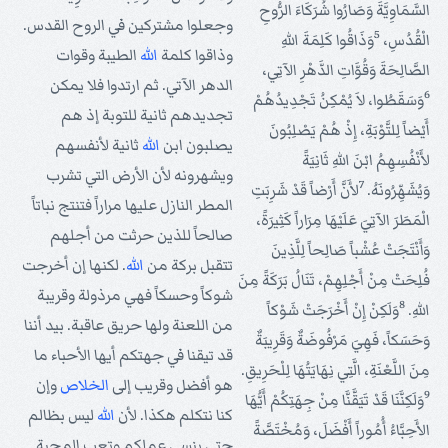
السَّمَاوِيَّةَ وَصَارُوا شُرَكَاءَ الرُّوحِ
وجعلوا مشتركين في الروح القدس.
5
الْقُدُسِ،
وَذَاقُوا كَلِمَةَ اللهِ
وذاقوا كلمة
الله
الطيبة وقوات
الصَّالِحَةَ وَقُوَّاتِ الدَّهْرِ الآتِي،
الدهر الآتي. ثم ارتدوا فلا يمكن
6
وَسَقَطُوا، لاَ يُمْكِنُ تَجْدِيدُهُمْ
تجديدهم ثانية للتوبة إذ هم
أَيْضاً لِلتَّوْبَةِ، إِذْ هُمْ يَصْلِبُونَ
يصلبون ابن
الله
ثانية لأنفسهم
لأَنْفُسِهِمُ ابْنَ اللهِ ثَانِيَةً
ويشهرونه لأن الأرض التي تشرب
7
وَيُشَهِّرُونَهُ.
لأَنَّ أَرْضاً قَدْ شَرِبَتِ
المطر النازل عليها مراراً فتنتج نباتاً
الْمَطَرَ الآتِيَ عَلَيْهَا مِرَاراً كَثِيرَةً،
صالحاً للذين حرثت من أجلهم
وَأَنْتَجَتْ عُشْباً صَالِحاً لِلَّذِينَ
تتقبل بركة من
الله
. لكنها إن أخرجت
فُلِحَتْ مِنْ أَجْلِهِمْ، تَنَالُ بَرَكَةً مِنَ
شوكاً وحسكاً فهي مرذولة وقريبة
8
اللهِ.
وَلَكِنْ إِنْ أَخْرَجَتْ شَوْكاً
من اللعنة ولها حريق عاقبة. بيد أننا
وَحَسَكاً، فَهِيَ مَرْفُوضَةٌ وَقَرِيبَةٌ
قد تيقنا في جهتكم أيها الأحباء ما
مِنَ اللَّعْنَةِ، الَّتِي نِهَايَتُهَا لِلْحَرِيقِ.
هو أفضل وقريب إلى
الخلاص
وإن
9
وَلَكِنَّنَا قَدْ تَيَقَّنَّا مِنْ جِهَتِكُمْ أَيُّهَا
كنا نتكلم هكذا. لأن
الله
ليس بظالم
الأَحِبَّاءُ أُمُوراً أَفْضَلَ، وَمُخْتَصَّةً
حتى ينسى عملكم وتعب المحبة