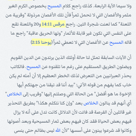
ولا سيما الآية الرابعة. كذلك راجع كلام
المسيح
بخصوص الكرم الغير
مثمر والأغصان التي لا تحمل ثمراً فأن تلك الأغصان مرذولة "وقريبة من
اللعنة" كما لعنت شجرة التين. راجع
مرقس 14:11
و20 واللعنة تقع
على النفس التي تكون غير قابلة للأثمار "ولها الحريق عاقبة" راجع ما
قاله
المسيح
عن الأغصان التي لا تعطي ثمراً (
يوحنا 2:15
)
أن الآيات السابقة تمثل لنا حالة أولئك الذين يرتدون عن الدين القويم
ويضلون الطريق المستقيم على رغم ما تلقنوه عن
المسيح
. فالكاتب
يحذر العبرانيين من التعرض لذلك الخطر العظيم إلا أن أمله لم يكن
خاب كما يفهم من قوله الآتي: "بيد أننا قد تيقنا من جهتكم أيها
الإخوة ما هو أفضل" من الحالة التي وصلتم إليها "وقريب إلى
الخلاص
"
أي أنهم قد ينالون
الخلاص
بعد "وإن كنا نتكلم هكذا" بطريق التحذير
غير قائلين أن الفرصة قد فاتت لأن الدلائل كانت تدل على أنه لا يزال
فيهم بعض الحياة فقد كان فيهم بعض ثمار المسيحية وبعد أصولها
وكانوا قد شرعوا يبنون على أسسها "لأن
الله
ليس بظالم حتى ينسى