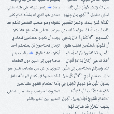
مِنَ اللهِ رَئِيسَ كَهَنَةٍ عَلَى رُتْبَةِ
دعاه
الله
رئيس كهنة على رتبة ملكي
11
مَلْكِي صَادِقَ.
اَلَّذِي مِنْ جِهَتِهِ
صادق هو الذي لنا بشأنه كلام كثير
الْكَلاَمُ كَثِيرٌ عِنْدَنَا، وَعَسِرُ التَّفْسِيرِ
لنقوله وهو صعب التفسير لأنكم قد
لِنَنْطِقَ بِهِ، إِذْ قَدْ صِرْتُمْ مُتَبَاطِئِي
صرتم متثاقلي الأسماع. فإذ كان
12
الْمَسَامِعِ.
لأَنَّكُمْ إِذْ كَانَ يَنْبَغِي
يجب أن تكونوا معلمين لتمادي
أَنْ تَكُونُوا مُعَلِّمِينَ لِسَبَبِ طُولِ
الزمان تحتاجون أن يعلمكم أحد
الزَّمَانِ، تَحْتَاجُونَ أَنْ يُعَلِّمَكُمْ
أركان بداءة أقوال
الله
. وقد صرتم
أَحَدٌ مَا هِيَ أَرْكَانُ بَدَاءَةِ أَقْوَالِ
محتاجين إلى اللبن دون الطعام
اللهِ، وَصِرْتُمْ مُحْتَاجِينَ إلى اللَّبَنِ
القوي. لن كل من طعامه اللبن هو
13
لاَ إلى طَعَامٍ قَوِيٍّ.
لأَنَّ كُلَّ مَنْ
فاقد الخبرة في كلام البر لأنه طفل.
يَتَنَاوَلُ اللَّبَنَ هُوَ عَدِيمُ الْخِبْرَةِ فِي
وأما الطعام القوي فللبالغين
14
كَلاَمِ الْبِرِّ لأَنَّهُ طِفْلٌ،
وَأَمَّا
المتروضة حواسهم بالممارسة على
الطَّعَامُ الْقَوِيُّ فَلِلْبَالِغِينَ، الَّذِينَ
التمييز بين الخير والشر.
بِسَبَبِ التَّمَرُّنِ قَدْ صَارَتْ لَهُمُ