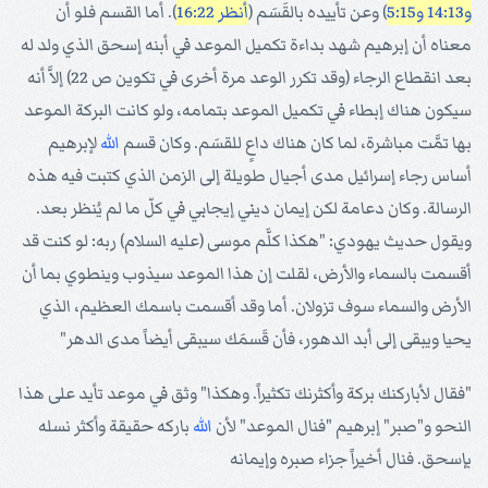
و14:13
و5:15
) وعن تأييده بالقَسَم (
أنظر 16:22
). أما القسم فلو أن
معناه أن إبرهيم شهد بداءة تكميل الموعد في أبنه إسحق الذي ولد له
بعد انقطاع الرجاء (وقد تكرر الوعد مرة أخرى في تكوين ص 22) إلاَّ أنه
سيكون هناك إبطاء في تكميل الموعد بتمامه، ولو كانت البركة الموعد
بها تمَّت مباشرة، لما كان هناك داعٍ للقسَم. وكان قسم
الله
لإبرهيم
أساس رجاء إسرائيل مدى أجيال طويلة إلى الزمن الذي كتبت فيه هذه
الرسالة. وكان دعامة لكن إيمان ديني إيجابي في كلّ ما لم يُنظر بعد.
ويقول حديث يهودي: "هكذا كلَّم موسى (عليه السلام) ربه: لو كنت قد
أقسمت بالسماء والأرض، لقلت إن هذا الموعد سيذوب وينطوي بما أن
الأرض والسماء سوف تزولان. أما وقد أقسمت باسمك العظيم، الذي
يحيا ويبقى إلى أبد الدهور، فأن قَسمَك سيبقى أيضاً مدى الدهر"
"فقال لأباركنك بركة وأكثرنك تكثيراً. وهكذا" وثق في موعد تأيد على هذا
النحو و"صبر" إبرهيم "فنال الموعد" لأن
الله
باركه حقيقة وأكثر نسله
بإسحق. فنال أخيراً جزاء صبره وإيمانه