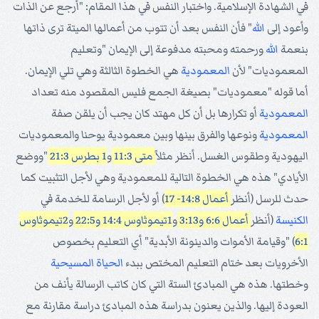
في الشهادة الإسلامية. واختبار النفس في هذا المقام: "أرجع عن الذات
وأعود إلى
الله
" فأن النفس بعد أن تتوب من أعمالها الميتة ترى ذاتها
بنعمة
الله
ورحمته ومحبته مدفوعة إلى الإيمان "وتعليم
المعموديات" لأن
المعمودية
هي الخطوة الثالثة وهي تلي الإيمان.
أما قوله "معموديات" بصيغة الجمع فليس المقصود منه تعداد
المعمودية
أو تكرارها بل أن كل مهتد كان يجب أن يلقن صفة
المعمودية
ونوعها والفرق بينها وبين معمودية يوحنا والمعموديات
اليهودية وطقوس الغسل. أنظر مثلاً
متى 11:3
و
1 بطرس 21:3
"ووضع
الأيادي" هذه هي الخطوة التالية للمعمودية وهي لأجل التثبيت كما
حدث للرسل (أنظر
أعمال 14:8- 17
) أو لأجل الرسامة للخدمة في
الكنيسة
(أنظر
أعمال 6:6
و3:13
و
1تيموثاوس 14:4
و22:5
و
2تيموثاوس
6:1
) "وقيامة الأموات والدينونة الأبدية" أي التعليم بخصوص
الأخرويات بعد ختام التعليم المختص ببدء
الحياة المسيحية
وخطتها. هذه هي المبادئ الستة التي كان كاتب الرسالة يأنف من
العودة إليها. والذين يعنون بدراسة هذه المبادئ دراسة مقارنة مع