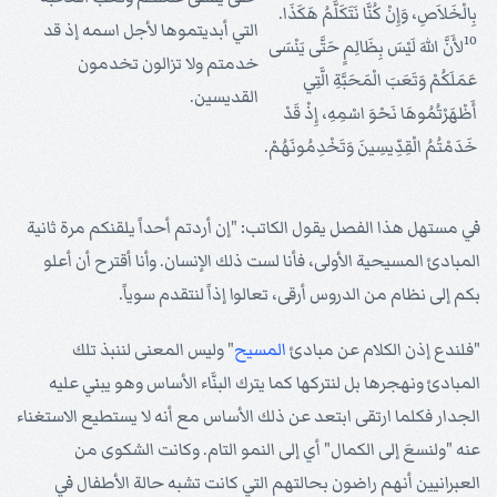
بِالْخَلاَصِ، وَإِنْ كُنَّا نَتَكَلَّمُ هَكَذَا.
التي أبديتموها لأجل اسمه إذ قد
10
لأَنَّ اللهَ لَيْسَ بِظَالِمٍ حَتَّى يَنْسَى
خدمتم ولا تزالون تخدمون
عَمَلَكُمْ وَتَعَبَ الْمَحَبَّةِ الَّتِي
القديسين.
أَظْهَرْتُمُوهَا نَحْوَ اسْمِهِ، إِذْ قَدْ
خَدَمْتُمُ الْقِدِّيسِينَ وَتَخْدِمُونَهُمْ.
في مستهل هذا الفصل يقول الكاتب: "إن أردتم أحداً يلقنكم مرة ثانية
المبادئ المسيحية الأولى، فأنا لست ذلك الإنسان. وأنا أقترح أن أعلو
بكم إلى نظام من الدروس أرقى، تعالوا إذاً لنتقدم سوياً.
"فلندع إذن الكلام عن مبادئ
المسيح
" وليس المعنى لننبذ تلك
المبادئ ونهجرها بل لنتركها كما يترك البنَّاء الأساس وهو يبني عليه
الجدار فكلما ارتقى ابتعد عن ذلك الأساس مع أنه لا يستطيع الاستغناء
عنه "ولنسعَ إلى الكمال" أي إلى النمو التام. وكانت الشكوى من
العبرانيين أنهم راضون بحالتهم التي كانت تشبه حالة الأطفال في