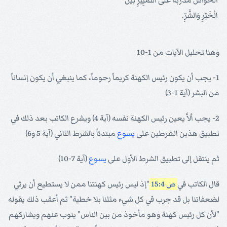
الْحَوَاسُّ مُدَرَّبَةً عَلَى التَّمْيِيزِ بَيْنَ
الْخَيْرِ وَالشَّرِّ.
وهنا تحليل الآيات من 1-10
1- يجب أن يكون رئيس الكهنة كريماً رحوماً، كما ينبغي أن يكون إنساناً
من البشر (آية 1-3)
2- يجب ألاَّ يعين رئيس الكهنة نفسه (آية 4) ويشرع الكاتب بعد ذلك في
تطبيق هذين الشرطين على
يسوع
مبتدئاً بالشرط الثاني (آية 5 و6)
ثم ينتقل إلى تطبيق الشرط الأول على
يسوع
(آية 7-10)
قال الكاتب في
ص 15:4
"إذ ليس رئيس كهنتنا ممن لا يستطيع أن يرثي
لضعفاتنا بل قد جرب في كل شيء مثلنا بلا خطية" ثم أعقب ذلك يقوله
"لأن كل رئيس كهنة وهو مأخوذ من بين الناس" ينوب عنهم ويشاركهم