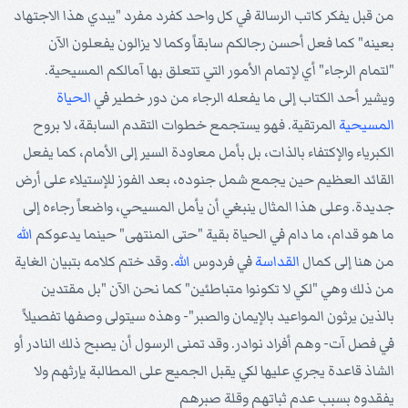
من قبل يفكر كاتب الرسالة في كل واحد كفرد مفرد "يبدي هذا الاجتهاد
بعينه" كما فعل أحسن رجالكم سابقاً وكما لا يزالون يفعلون الآن
"لتمام الرجاء" أي لإتمام الأمور التي تتعلق بها آمالكم المسيحية.
ويشير أحد الكتاب إلى ما يفعله الرجاء من دور خطير في
الحياة
المسيحية
المرتقية. فهو يستجمع خطوات التقدم السابقة، لا بروح
الكبرياء والإكتفاء بالذات، بل بأمل معاودة السير إلى الأمام، كما يفعل
القائد العظيم حين يجمع شمل جنوده، بعد الفوز للإستيلاء على أرض
جديدة. وعلى هذا المثال ينبغي أن يأمل المسيحي، واضعاً رجاءه إلى
ما هو قدام، ما دام في الحياة بقية "حتى المنتهى" حينما يدعوكم
الله
من هنا إلى كمال
القداسة
في فردوس
الله
. وقد ختم كلامه بتبيان الغاية
من ذلك وهي "لكي لا تكونوا متباطئين" كما نحن الآن "بل مقتدين
بالذين يرثون المواعيد بالإيمان والصبر"- وهذه سيتولى وصفها تفصيلاً
في فصل آت- وهم أفراد نوادر. وقد تمنى الرسول أن يصبح ذلك النادر أو
الشاذ قاعدة يجري عليها لكي يقبل الجميع على المطالبة بإرثهم ولا
يفقدوه بسبب عدم ثباتهم وقلة صبرهم