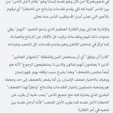
في شعورهم إلا من كان وهو نفسه إنساناً وهو "يقام لأجل الناس" من
بين الناس "فيما لله لكي يقدم تقدمات وذبائح عن الخطايا" أي ليقوم
بالأمور التي تعلن أسرار
الله
وتقرب الناس منه تعالى
والإشارة هنا إلى يوم الكفارة العظيم الذي يدعو التلمود "اليوم". وفي
صلوات ذلك اليوم وتقدماته تركزت كل الأفكار عن الذبائح والعبادة،
كما تركّز في شخص الكاهن وهو يخدم تقدمات كل الشعب وعبادته
"قادراً أن يترفق" أي أن يستعمل اللين والشفقة "بالجهال الضالين"
الذين لا يعلمون أنهم ضالون والذين لا يستطيعون الرجوع "لأنه هو
أيضاً متلبس بالضعف" وهذا يشرح سبب ترفقه بهم. فهو إنسان
ويعرف بالاختبار ضعف الإنسان. بل أنه يشعر بالضعف إلى حد يجعله
هو وشعبه متساوين باعتبار التقدمات والذبائح "ونظراً لهذا الضعف"
البشري الذي يشترك فيه مع جميع الناس "يجب عليه أن يقرب عن
الخطايا لأجل نفسه كما يقرب لأجل الشعب" فأنه أدخل نفسه بين
شعبه في أمر الكفارة