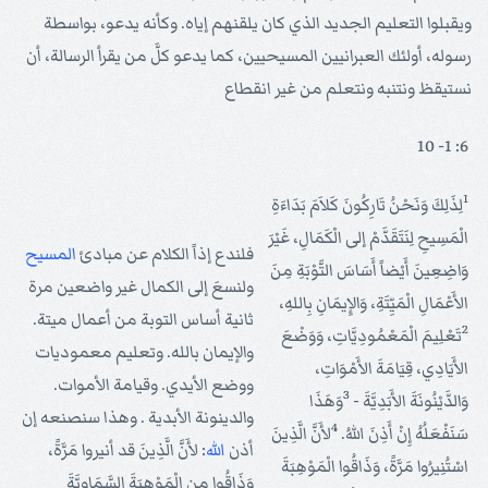
ويقبلوا التعليم الجديد الذي كان يلقنهم إياه. وكأنه يدعو، بواسطة
رسوله، أولئك العبرانيين المسيحيين، كما يدعو كلَّ من يقرأ الرسالة، أن
نستيقظ ونتنبه ونتعلم من غير انقطاع
6: 1- 10
1
لِذَلِكَ وَنَحْنُ تَارِكُونَ كَلاَمَ بَدَاءَةِ
الْمَسِيحِ لِنَتَقَدَّمْ إلى الْكَمَالِ، غَيْرَ
فلندع إذاً الكلام عن مبادئ
المسيح
وَاضِعِينَ أَيْضاً أَسَاسَ التَّوْبَةِ مِنَ
ولنسعَ إلى الكمال غير واضعين مرة
الأَعْمَالِ الْمَيِّتَةِ، وَالإِيمَانِ بِاللهِ،
ثانية أساس التوبة من أعمال ميتة.
2
تَعْلِيمَ الْمَعْمُودِيَّاتِ، وَوَضْعَ
والإيمان بالله. وتعليم معموديات
الأَيَادِي، قِيَامَةَ الأَمْوَاتِ،
ووضع الأيدي. وقيامة الأموات.
3
وَالدَّيْنُونَةَ الأَبَدِيَّةَ -
وَهَذَا
والدينونة الأبدية . وهذا سنصنعه إن
4
سَنَفْعَلُهُ إِنْ أَذِنَ اللهُ.
لأَنَّ الَّذِينَ
أذن
الله
: لأَنَّ الَّذِينَ قد أنيروا مَرَّةً،
اسْتُنِيرُوا مَرَّةً، وَذَاقُوا الْمَوْهِبَةَ
وَذَاقُوا من الْمَوْهِبَةَ السَّمَاوِيَّةَ