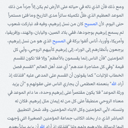
ومع ذلك فأن الذي ناله في حياته على الأرض لم يكن إلاَّ جزءاً من ذلك
الموعد العظيم الذي ظلَّ تكميله سائراً مدى التاريخ وما فتئ مستمراً
حتى اليوم. لأن
المسيح
كان من نسل إبرهيم، وفيه قد تباركت شعوب
لم يسمع إبرهيم بوجودها، ففي بلاد الصين، واليابان، والهند، وإفريقيا،
وأمريكا، وأوربا، أناس ألفوا بركة في
المسيح
الذي هو من نسل إبرهيم،
يرجعون بأنظارهم إلى الوراء، إلى إبرهيم كأبيهم الروحي، وأبي كل
المؤمنين "فأن الناس إنما يقسمون بالأعظم" وإلا فلا تكون للقسم
قيمة "وفي كل مشاجرة عندهم" أي عند أهل العالم "القسم فصل
الخطاب للإثبات" كما يقولون أن القسم على المدعى عليه "فلذلك إذ
أراد
الله
" بنعمته العظمى أن يجاري الناس على عقولهم و "أن يزيد
ورثة الموعد" فلا يكون مقتصراً على إبرهيم وحده، ما دام الموعد في
معناه الروحي منطبقاً على كل من له إيمان مثل إبرهيم. فكان له
ولنسله، لأبي المؤمنين وكل الابناء المؤمنين. وقد شمل التطبيق
المباشر الذي دار بخلد الكاتب جماعة المؤمنين الصغيرة التي وُجهت
إليها الرسالة. ولإبرهيم ولهم ولنا "فلذلك إذ أراد
الله
أن يزيد بياناً بعدم