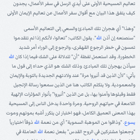
تعاليم المسيحية الأولى على أيدي الرسل في سفر الأعمال، يجدون
كيف يتفق هذا البيان مع أقوال سفر الأعمال عن تعاليم الإيمان الأولى
"وهذا" أي هجران تلك المبادئ والسعي إلى التعاليم الأسمى
"سنصنعه إن أذن
الله
". يقول الكاتب: "تعالوا، لأنكم إذا لم تتقدموا
تمسون في خطر الرجوع القهقرى، والرجوع إلى الوراء أمر شديد
الخطورة. وقد استعمل لفظة "أن" للدلالة على الشك فيما إذا كان
الله
سيأذن بهجران تلك المبادئ. وذلك الشك هو الذي حداه إلى قول ما
يأتي: "لأن الذين قد أنيروا مرة" عند ولادتهم الجديدة بالتوبة والإيمان
والمعمودية. ولا يتكلم الكاتب هنا عن الذين سمعوا رسالة الإنجيل
فقط وقبلوها وآمنوا بها، بل عن الذين "أنيروا" بأنوار المؤثرات الإلهية
اللامعة في حياتهم الروحية. ومرة واحدة يدخل الناس إلى المسيحية
بهذا المعنى العميق الكامل، فهو اختبار لن يتكرر أشبه بموتهم وموت
يسوع
. "وذاقوا من الموهبة السموية" أي من نعمة
الله
ذوقاً اختيارياً
"وجعلوا مشتركين في الروح القدس" بفعل نعمة
الله
العاملة في