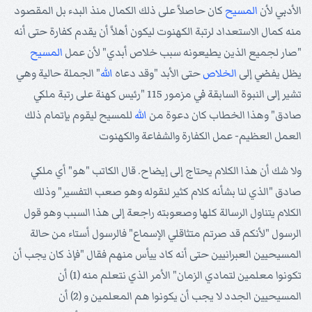
الأدبي لأن
المسيح
كان حاصلاً على ذلك الكمال منذ البدء بل المقصود
منه كمال الاستعداد لرتبة الكهنوت ليكون أهلاً أن يقدم كفارة حتى أنه
"صار لجميع الذين يطيعونه سبب خلاص أبدي" لأن عمل
المسيح
يظل يفضي إلى
الخلاص
حتى الأبد "وقد دعاه
الله
" الجملة حالية وهي
تشير إلى النبوة السابقة في مزمور 115 "رئيس كهنة على رتبة ملكي
صادق" وهذا الخطاب كان دعوة من
الله
للمسيح ليقوم بإتمام ذلك
العمل العظيم- عمل الكفارة والشفاعة والكهنوت
ولا شك أن هذا الكلام يحتاج إلى إيضاح. قال الكاتب "هو" أي ملكي
صادق "الذي لنا بشأنه كلام كثير لنقوله وهو صعب التفسير" وذلك
الكلام يتناول الرسالة كلها وصعوبته راجعة إلى هذا السبب وهو قول
الرسول "لأنكم قد صرتم متثاقلي الإسماع" فالرسول أستاء من حالة
المسيحيين العبرانيين حتى أنه كاد ييأس منهم فقال "فإذ كان يجب أن
تكونوا معلمين لتمادي الزمان" الأمر الذي نتعلم منه (1) أن
المسيحيين الجدد لا يجب أن يكونوا هم المعلمين و (2) أن