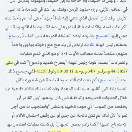
الأبد"، وليس له خليفة، ولا حاجة به إلى خليفة، وكهنوته يمارس الآن
في العالم الأزلي، وراء حدود الزمن، ولكنه بدأ هنا في تقدمة ذاته على
الأرض. وقد كان العمل الذي دعي إليه شاقاً جهداً حتى أنه لم يأخذ تلك
الكرامة بنفسه. والكلمات التالية تدل على مشقة الوظيفة الكهنوتية التي
دعي إليها
المسيح
. وقبوله لهذه المشقة المريعة تبين كيف أن
يسوع
بصفته رئيس كهنة
الله
قد ارتضى أن يندمج مع إخوته ويكون واحداً
منهم، مكملاً بذلك مطالب الآيات 1-3 "وهو الذي قدم طلبات
وتضرعات" بصفة كونه رئيس كهنة "بصراخ شديد ودموع" كما في
متى
38:27-44
ومرقس 34:7
ويوحنا 33:11-38
ولوقا 41:19
ففي جميع ذلك
نجد أن
المسيح
تألم بغصات آلام مبرحة ناتجة عن شعوره بثقل
المسؤولية التي ألقتها عليه تلك الدعوة. وقد كانت تلك الآلام ظاهرة من
خلال الصلوات الصريحة والباطنة التي كان يرفعها "إلى القادر أن
يخلصه من الموت" أي موت الخيبة والفشل "واستجيب له من أجل
تقواه" لأن أناته لم تكن ناتجة عن جبن أو عن رفض احتمال الآلام أو
الإحتجاج عليها "(كما زعم بعض الجهال) بل كانت طلبات استعان بها