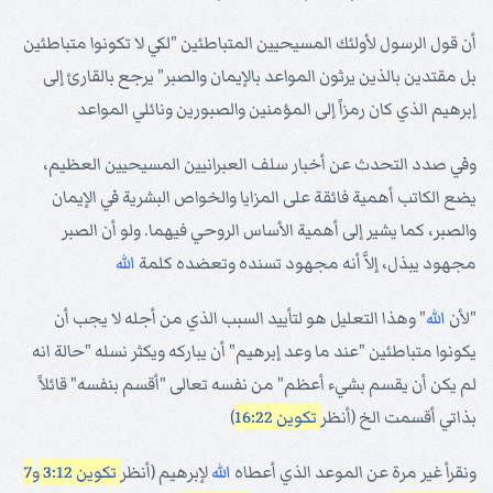
أن قول الرسول لأولئك المسيحيين المتباطئين "لكي لا تكونوا متباطئين
بل مقتدين بالذين يرثون المواعد بالإيمان والصبر" يرجع بالقارئ إلى
إبرهيم الذي كان رمزاً إلى المؤمنين والصبورين ونائلي المواعد
وفي صدد التحدث عن أخبار سلف العبرانيين المسيحيين العظيم،
يضع الكاتب أهمية فائقة على المزايا والخواص البشرية في الإيمان
والصبر، كما يشير إلى أهمية الأساس الروحي فيهما. ولو أن الصبر
مجهود يبذل، إلاَّ أنه مجهود تسنده وتعضده كلمة
الله
"لأن
الله
" وهذا التعليل هو لتأييد السبب الذي من أجله لا يجب أن
يكونوا متباطئين "عند ما وعد إبرهيم" أن يباركه ويكثر نسله "حالة انه
لم يكن أن يقسم بشيء أعظم" من نفسه تعالى "أقسم بنفسه" قائلاً
بذاتي أقسمت الخ (أنظر
تكوين 16:22
)
ونقرأ غير مرة عن الموعد الذي أعطاه
الله
لإبرهيم (أنظر
تكوين 3:12
و
7