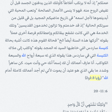
عملكم" إذ أنه لا يرتكب أغلاطاً كأولئك الذين يدفنون الجسد قبل أن
تفيض الروح منه. فهو لا ينسى الأعمال الصالحة "وتعب المحبة التي
أبديتموها لأجل اسمه" في تاريخ ماضيكم المجيد بل في قليل من
سيرتكم الحالية "إذ قد خدمتم ولا تزالون تخدمون القديسين" وتلك
الخدمة هي التي كانت تشفع ببقائكم وإعطائكم فرصة أخرى عملاً
بقوله "أتركها هذه السنة أيضاً الخ" فحالة القوم هذه كانت أشبه بحالة
كنيسة
ساردس التي خاطبها السيد له المجد بقوله "واكتب إلى ملاك
الكنيسة
التي قي ساردس هذا يقوله الذي له سبعة أرواح
الله
والسبعة
الكواكب. أنا عارف أعمالك أن لك إسماً أنك حي وأنت ميت. كن ساهراً
وشدد ما بقي الذي هو عتيد أن يموت لأني لم أجد أعمالك كاملة أمام
الله
" (
رؤيا 1:3
و2)
6: 11- 20
11
وَلَكِنَّنَا نَشْتَهِي أَنَّ كُلَّ وَاحِدٍ