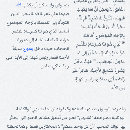
بِقَسَمٍ،
حَتَّى بِأَمْرَيْنِ عَدِيمَيِ
يتحولان ولا يمكن أن يكذب
الله
التَّغَيُّرِ، لاَ يُمْكِنُ أَنَّ اللهَ يَكْذِبُ
فيهما على تعزية قوية نحن الذين
فِيهِمَا، تَكُونُ لَنَا تَعْزِيَةٌ قَوِيَّةٌ،
التجأنا إلى التمسك بالرجاء الموضوع
نَحْنُ الَّذِينَ الْتَجَأْنَا لِنُمْسِكَ
أمامنا الذي هو لنا كمرساة للنفس
بِالرَّجَاءِ الْمَوْضُوعِ أَمَامَنَا،
مؤتمنة ثابتة داخلة إلى ما وراء
19
الَّذِي هُوَ لَنَا كَمِرْسَاةٍ لِلنَّفْسِ
الحجاب حيث دخل
يسوع
سابقاً
مُؤْتَمَنَةٍ وَثَابِتَةٍ، تَدْخُلُ إلى مَا
لأجلنا فصار رئيس كهنة إلى الأبد على
20
دَاخِلَ الْحِجَابِ،
حَيْثُ دَخَلَ
رتبة ملكي صادق.
يَسُوعُ كَسَابِقٍ لأَجْلِنَا، صَائِراً عَلَى
رُتْبَةِ مَلْكِي صَادَقَ، رَئِيسَ كَهَنَةٍ
إلى الأَبَدِ.
وقد ردد الرسول صدى تلك الدعوة بقوله "وإنما نشتهي" والكلمة
اليونانية المترجمة "نشتهي" تعبر عن أعمق مشاعر الحنو التي يحسُّ
بها الوالد المحب "أن كل واحد منكم" لا المختارين فقط. وكما لحظنا