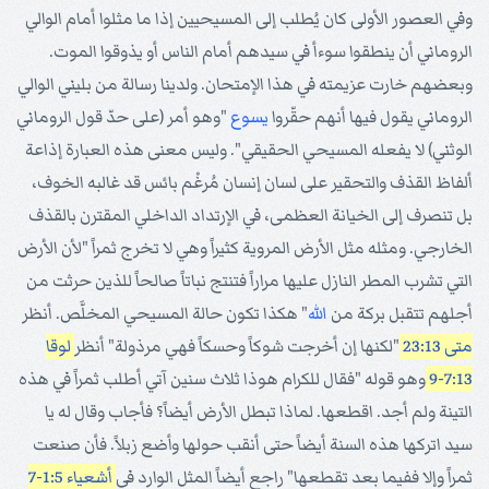
وفي العصور الأولى كان يُطلب إلى المسيحيين إذا ما مثلوا أمام الوالي
الروماني أن ينطقوا سوءأ في سيدهم أمام الناس أو يذوقوا الموت.
وبعضهم خارت عزيمته في هذا الإمتحان. ولدينا رسالة من بليني الوالي
الروماني يقول فيها أنهم حقّروا
يسوع
"وهو أمر (على حدّ قول الروماني
الوثني) لا يفعله المسيحي الحقيقي". وليس معنى هذه العبارة إذاعة
ألفاظ القذف والتحقير على لسان إنسان مُرغْم بائس قد غالبه الخوف،
بل تنصرف إلى الخيانة العظمى، في الإرتداد الداخلي المقترن بالقذف
الخارجي. ومثله مثل الأرض المروية كثيراً وهي لا تخرج ثمراً "لأن الأرض
التي تشرب المطر النازل عليها مراراً فتنتج نباتاً صالحاً للذين حرثت من
أجلهم تتقبل بركة من
الله
" هكذا تكون حالة المسيحي المخلَّص. أنظر
متى 23:13
"لكنها إن أخرجت شوكاً وحسكاً فهي مرذولة" أنظر
لوقا
7:13-9
وهو قوله "فقال للكرام هوذا ثلاث سنين آتي أطلب ثمراً في هذه
التينة ولم أجد. اقطعها. لماذا تبطل الأرض أيضاً؟ فأجاب وقال له يا
سيد اتركها هذه السنة أيضاً حتى أنقب حولها وأضع زبلاً. فأن صنعت
ثمراً وإلا ففيما بعد تقطعها" راجع أيضاً المثل الوارد في
أشعياء 1:5-7