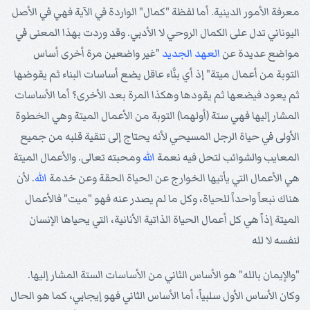
معرفة الأمور الدينية. أما لفظة "كمال" الواردة في الآية فهي في الأصل
اليوناني تدل على الكمال الروحي لا الأدبي. وقد وردت بهذا المعنى في
مواضع عديدة عن
العهد الجديد
"غير واضعين مرة أخرى أساس
التوبة من أعمال ميتة" إذ أي بنَّاء عاقل يضع أساسات البناء ثم يقوضها
ثم يعود فيضعها ثم يقودها وهكذا المرة بعد الأخرى؟ أما الأساسات
المشار إليها فهي ستة (أولهما) التوبة من الأعمال الميتة وهي الخطوة
الأولى في حياة الرجل المسيحي لأنه يحتاج إلى تنقية قلبه من جميع
المعايب والشوائب لتحل فيه نعمة
الله
ومحبته تعالى. والأعمال الميتة
هي الأعمال التي يأتيها الخوارج عن الحياة الحقة وعن خدمة
الله
. لأن
هناك نبعاً واحداً للحياة، وكل ما لم يصدر عنه فهو "ميت" فالأعمال
الميتة إذاً هي كل أعمال الحياة الذاتية الأنانية، التي يحياها الإنسان
لنفسه لا لله
"والإيمان بالله" هو الأساس الثاني من الأساسات الستة المشار إليها.
وكان الأساس الأول سلبياً، أما الأساس الثاني فهو إيجابي، كما هو الحال