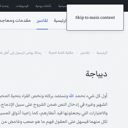
إشترك في المراسلات
ترانيم مسيحية
تأملات يومية
فيديوهات
إبحث ف
Skip to main content
الرئيسية
تفاسير
مقدمات ومعاجم
الرئيسية
تفاسير
مكتبة كلمة الحياة
رسالة بولس الرسول إلى أهل غل
ديباجة
أول كل شيء نحمد
الله
ونستمد بركته ونخص القراء بتحية المحبة و
الشهير وغيره في إدخال النص ضمن الشروح على سبيل الإدماج، وجعل
والاعتبارات التي يجعلونها قيد أنظارهم، كما راعينا أذواق المسي
لكل منهما فيسهل على العقول فهم ما هو صعب وغامض من ب