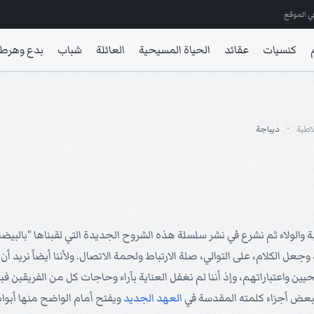
ي الموقع
كنسيات
عقائد
الحياة المسيحية
العائلة
شباب
بدع وهرط
اطية
ديباجة
الولاء ثم نشرع في نشر سلسلة هذه الشروح الجديدة التي لقبناها "بالبيضاوي
 الكلام، على التوالي، صلة الارتباط ولحمة الاتصال. ولأننا أيضاً نريد أن 
حيين واعتباراتهم، وإذ أننا لم نغفل العناية بآراء وحاجات كل من الفريقين 
عض أجزاء كلمته المقدسة في
العهد الجديد
ويفتح أمام الواضح منها أبوا