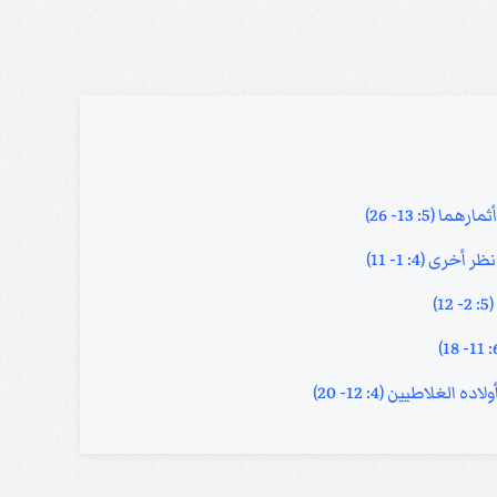
 (5: 13- 26)
ى (4: 1- 11)
)
غلاطيين (4: 12- 20)