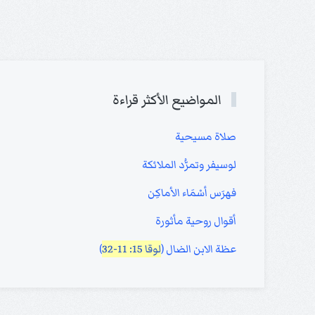
المواضيع الأكثر قراءة
صلاة مسيحية
لوسيفر وتمرُّد الملائكة
فهرَس أسْمَاء الأماكِن
أقوال روحية مأثورة
عظة الابن الضال (
لوقا 15: 11-32
)