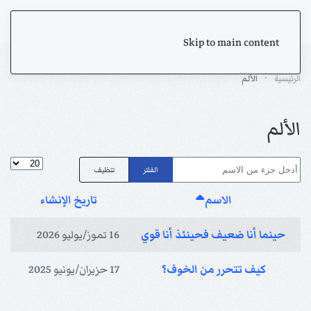
Skip to main content
الرئيسية
الألم
الألم
أدخل جزء من الاسم
عدد الإظها
الفلتر
تنظيف
الاسم
تاريخ الإنشاء
حينما أنا ضعيف فحينئذ أنا قوي
16 تموز/يوليو 2026
كيف تتحرر من الخوف؟
17 حزيران/يونيو 2025