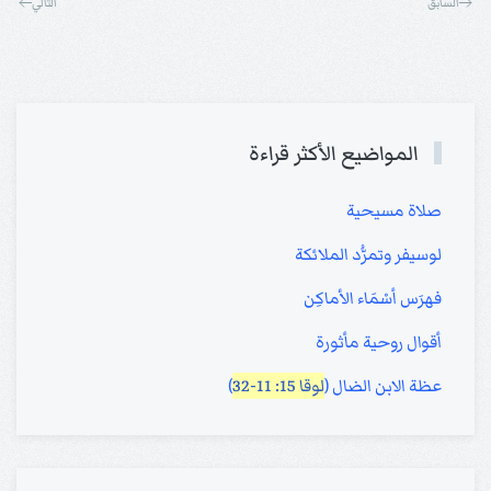
السابق
التالي
المواضيع الأكثر قراءة
صلاة مسيحية
لوسيفر وتمرُّد الملائكة
فهرَس أسْمَاء الأماكِن
أقوال روحية مأثورة
عظة الابن الضال (
لوقا 15: 11-32
)