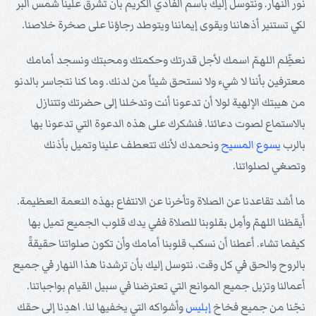
نور النهار. ونتوسل إليك باسم الفادي الكريم بأن تشرق علينا شمس البر
لكي تستنير أذهاننا ويقوى إيماننا ويتوطد رجاؤنا على صخرة خلاصنا.
نعظِّم اللهمّ اسمك لأجل قدرتك وحكمتك ومحبتك ونسجد أمامك
معترفين بأننا لا شيء ولا نستحق شيئاً من لدنك. وما كنا نتجاسر بالدنو
من هيبتك الإلهية لولا أن تدعونا أنت وتدخلنا إلى حضرتك وتتنازل
بالاستماع لصوت دعائنا. فنشكرك على هذه الدعوة التي تدعونا بها
بالرب
يسوع
المسيح
ونحمدك لأنك تتعطف علينا وتميل بأذنك
وتصغي لصلواتنا.
ما أشد تقاعدنا عن الصلاة وتأخرنا عن الانتفاع بهذه النعمة العظيمة.
أَيقظنا اللهمّ وأمِل بقلوبنا للصلاة ففي يدك قلوب الجميع تميل بها
كيفما تشاء. أعطنا أن نسكب قلوبنا أمامك وأن تكون صلواتنا حقيقةً
بالروح والحق في كل وقت. نتوسل إليك بأن ترشدنا هذا النهار في جميع
أعمالنا وتزيل جميع الموانع التي تعترضنا في سبيل القيام بواجباتنا.
نجّنا من جميع فخاخ
إبليس
وأشواكه التي يخفيها لنا. اهدِنا إلى حقك