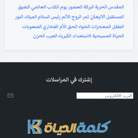
المقدس
الحرية
البركة
العصور
يوم الكذب العالمي
الضيق
الايمان
المستقبل
ثمر الروح
الألم
رئيس السلام
الميلاد
النور
الطفل
المعجزات
الخواء
الحق
الأم
الفخاري
الصعوبات
الحياة المسيحية
الاستعداد
الكبرياء
العرب
الحزن
إشترك في المراسلات