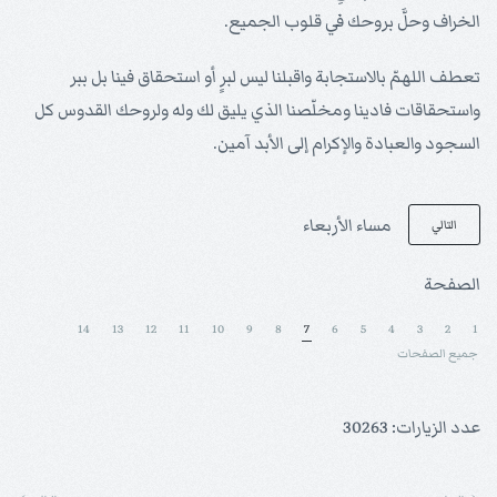
الخراف وحلَّ بروحك في قلوب الجميع.
تعطف اللهمّ بالاستجابة واقبلنا ليس لبرٍ أو استحقاق فينا بل ببر
واستحقاقات فادينا ومخلّصنا الذي يليق لك وله ولروحك القدوس كل
السجود والعبادة والإكرام إلى الأبد آمين.
مساء الأربعاء
التالي
الصفحة
14
13
12
11
10
9
8
7
6
5
4
3
2
1
جميع الصفحات
عدد الزيارات: 30263