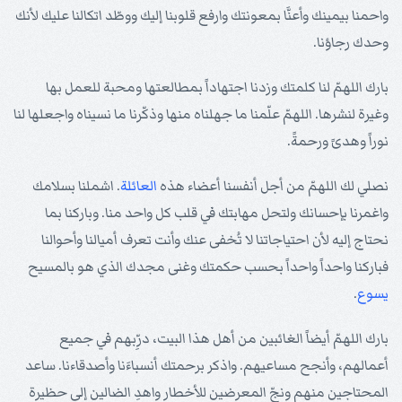
واحمنا بيمينك وأعنَّا بمعونتك وارفع قلوبنا إليك ووطّد اتكالنا عليك لأنك
وحدك رجاؤنا.
بارك اللهمّ لنا كلمتك وزدنا اجتهاداً بمطالعتها ومحبة للعمل بها
وغيرة لنشرها. اللهمّ علّمنا ما جهلناه منها وذكّرنا ما نسيناه واجعلها لنا
نوراً وهدىً ورحمةً.
نصلي لك اللهمّ من أجل أنفسنا أعضاء هذه
العائلة
. اشملنا بسلامك
واغمرنا بإحسانك ولتحل مهابتك في قلب كل واحد منا. وباركنا بما
نحتاج إليه لأن احتياجاتنا لا تُخفى عنك وأنت تعرف أميالنا وأحوالنا
فباركنا واحداً واحداً بحسب حكمتك وغنى مجدك الذي هو بالمسيح
يسوع
.
بارك اللهمّ أيضاً الغائبين من أهل هذا البيت، درِّبهم في جميع
أعمالهم، وأنجح مساعيهم. واذكر برحمتك أنسباءَنا وأصدقاءنا. ساعد
المحتاجين منهم ونجِّ المعرضين للأخطار واهدِ الضالين إلى حظيرة