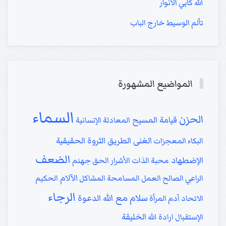
الله كأبي الأنوار
تألم الوسيط خارج الباب
المواضيع المشهورة
السماء
الحزن
قيامة المسيح
المعادلة الإنسانية
الغنى
الطريق
الثروة الحقيقية
البكاء
المعجزات
الضعف
الإضطهاد
محبة الذات
الأشرار
الحق
جهنم
الآلام
الراعي الصالح
العمل
المسامحة
المشاكل
الحكيم
الرجاء
سلام مع الله
الدعوة
الاتحاد
آدم
المرأة
الخليقة
الإستقبال
ارادة الله