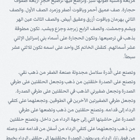
مربعة ومثنيةً طولها شبر. وترصع فيها ترصيع حجرٍ أربعة صفوف
حجارة. صف عميق أحمر وياقوت أصفر وزمرد الصف الأول. والصف
الثاني بهرمان وياقوت أزرق وعقيق أبيض. والصف الثالث عين الهر
ويشم وجمشت. والصف الرابع زبرجد وجزع ويشب. تكون مطوقة
بذهب في ترصيعها. وتكون الحجارة على أسماء بني إسرائيل الإثني
عشر أسمائهم. كنقش الخاتم كل واحد على اسمه تكون للاثني عشر
سبطاً.
وتصنع على الُّدرة سلاسل مجدولة صنعة الضفر من ذهب نقي.
وتصنع على الصدرة حَلقتين من ذهب وتجعل الحلقتين على طرفي
الصدرة وتجعل ضفيرتي الذهب في الحلقتين على طرفي الصدرة.
وتجعل طرفي الضفيرتين الآخرين في الطوقين. وتجعلهما على كتفي
الرداء إلى قدامه. وتصنع حلقتين من ذهب وتضعها على طرفي
الصدرة على حاشيتها التي إلى جهة الرداء من داخل. وتصنع حلقتين
من ذهب وتجعلهما على كتفي الرداء من أسفل من قدامه عند وصله
من فوق زنار الرداء. ويربطون الصدرة بحلقتيها إلى حلقتي الرداء بخيط