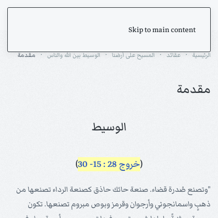
Skip to main content
الرئيسية
عقائد
المسيح على أرضنا
الوسيط بين الله والناس
مقدمة
مقدمة
الوسيط
(
خروج 28 : 15- 30
)
"وتصنع صُدرة قضاء. صنعة حائك حاذق كصنعة الرداء تصنعها من
ذهبٍ واسمانجوني وأرجوان وقرمز وبوص مبروم تصنعها. تكون