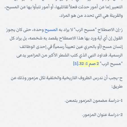
التعبير إما عن أمور حدثت فعلاً لقائليها، أو أمور تنبأوا بها عن المسيح،
والقرينة هي التي تحدد من هو المراد.
ز-إن الاصطلاح "مسيح الرب" لا يراد به
المسيح
وحده، حتى كان يجوز
القول إن أي آية ورد بها هذا الاصطلاح يقصد به شخصه، بل يراد كل
إنسان مسح (أو بالحري عين تعييناً رسمياً) في إحدى الوظائف
الرسمية. فداود النبي الذي كتب الشطر الأكبر من المزامير يدعى
"مسيح الرب"
2 صم 1: 32
.
[5]
ح-يجب أن ندرس الظروف التاريخية والخلفية لكل مزمور وذلك عن
طريق:
1-دراسة مضمون المزمور بتمعن.
2-دراسة عنوان المزمور.