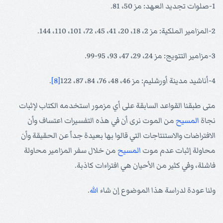
1-صلوات تجديد العهد: مز 50، 81.
2-المزامير الملكية: مز 2، 18، 20، 41، 45، 72، 101، 110، 144.
3-مزامير التتويج: مز 24، 29، 47، 93، 95-99.
4-أناشيد مدينة أورشليم: مز 46، 48، 76، 84، 87، 122
[8]
.
متى طبقنا القواعد السابقة على أي مزمور استخدمه الكتاب لإثبات
نجاة
المسيح
من الموت نرى أن في هذه التفسيرات اعتساف وأن
الافتراضات والاستنتاجات التي قالوا بها بعيدة جداً عن الحقيقة وأن
محاولة إثبات عدم موت
المسيح
من خلال سفر المزامير محاولة
فاشلة، وفي كثير من الأحيان هي افتراءات كاذبة.
ولنا عودة لدراسة هذا الموضوع إن شاء
الله
.