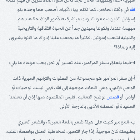
النبوية حقاً، وبطبيعة الحال نجد نحن القراء المعاصرين أن فهم كلمة
الله
في وقتنا الحاضر، كما تكلم بها الأنبياء. أصعب مما وجده بنو
إسرائيل الذين سمعوا النبوات مباشرة، فالأمور الواضحة عندهم
مبهمة عندنا. ولكوننا بعيدين جداً عن الحياة الثقافية والتاريخية
والدينية لشعب إسرائيل. فكثيراً ما يصعب علينا إدراك ما كانوا يشيرون
إليه ولماذا؟
4-فيما يتعلق بسفر المزامير، عند تفسير أي نص يجب مراعاة ما يلي:
أ-إن سفر المزامير هو مجموعة من الصلوات والترانيم العبرية ذات
الوحي الإلهي، وهي كلمات موجهة إلى الله، فهي ليست توصيات أو
أوامر، أو
قصص
توضح التعاليم. فليس المقصود منها إذن أن تعلمنا
العقيدة أو المسلك الأدبي بالدرجة الأولى.
ب-المزامير كتبت على هيئة شعر باللغة العبرية، والشعر العبري
بطبيعته كان موجهاً، إذا جاز التعبير، لمخاطبة العقل بواسطة القلب،