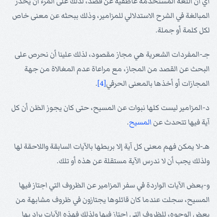
أي أن اللغة المستخدمة عاطفية عن قصد، لذلك على المرء أن يحذر
المبالغة في الشرح الاستدلالي للمزامير، وذلك ببحثه عن معنى خاص
لكل كلمة أو جملة.
جـ-المفردات الشعرية هي مجاز مقصود، لذلك علينا أن نحرص على
البحث عن القصد من المجاز، مع مراعاة عدم المغالاة من جهة
المجازات أو أخذها بالمعنى الحرفي
[4]
.
د-المزامير ليست كلها نبوات عن المسيح، حتى كان يجوز الظن أن كل
آية فيها تتحدث عن
المسيح
.
هـ-لا يمكن فهم معنى كل آية إلا بربطها بالآيات السابقة واللاحقة لها
ولذلك يجب أن لا ندرس الآية مستقلة عن هذه أو تلك.
و-بعض الآيات الواردة في سفر المزامير عن الظروف التي اجتاز فيها
المسيح، سجلت عندما كان قائلوها يجتازون في ظروف مشابهة من
بعض الوجوه، للظروف التي اجتاز فيها ولذلك فهذه الآيات يراد بها