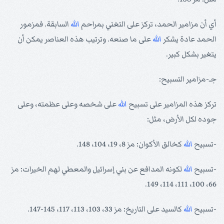
أي أن مزامير الحمد، تركز على التغني بمراحم
الله
السابقة. فمزمور
الحمد عادة يشكر
الله
على ما صنعه. وترتيب هذه العناصر يمكن أن
يتغير بشكل كبير.
جـ-مزامير التسبيح:
تركز هذه المزامير على تسبيح
الله
على شخصه وعلى عظمته، وعلى
جوده لكل الأرض، مثل:
-تسبيح
الله
كخالق الأكوان: مز 8، 19، 104، 148.
-تسبيح
الله
لكونه المدافع عن بني إسرائيل والمعطي لهم الخيرات: مز
66، 100، 111، 114، 149.
-تسبيح
الله
كالسيد على التاريخ: مز 33، 103، 113، 117، 145-147.