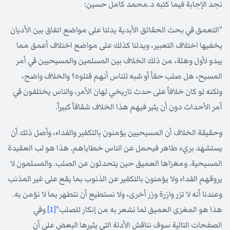
نجد الإجابة فيما كتبه د.محمد كامل حسين:
"التعمق في بحث الحقائق الأبدية يدلنا على مواضع اتفاق بين الأديان
يخفيها اختلاف التعبير، ويدلنا كذلك على مواضع اختلاف أعمق مما
يبدو لأول وهلة، من ذلك الخلاف بين المسلمين والمسيحيين قي أمر
المسيح، هل صلب حقاً أو شبه للناس أنهم قتلوه؟ والخلاف واضح،
ولكنه لو كان خلافاً على حدث تاريخي لهان الأمر، والناس يختلفون في
أمر الأحداث دون أن يثير فيهم هذا الخلاف شقاقاً كبيراً.
وحقيقة الخلاف أن المسيحيين يؤمنون بالتكفير والفداء، وأصل ذلك أن
يستشهد بريء طاهر فيحمل عن الناس خطاياهم. هذا هو لب العقيدة
المسيحية. ومغزاها العميق حين يتحدثون عن الصلب. والمسلمون لا
يروقهم الفداء ولا يؤمنون بالتكفير عن الذنوب بما يقع على غير المذنب
وعندنا أنه لا تزر وازرة وزر أخرى، ولا نستطيع أن نتطهر بما لا نؤمن به.
هذا هو المغزى العميق لما نشعر به من إنكار للصلب"
[1]
وفي
الصفحات التالية سوف نناقش الأدلة التي يثيرها البعض على أن