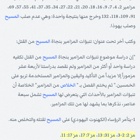
مزامير 2، 4، 7، 9، 16، 18، 20، 21، 22، 27، 34، 35، 37، 41، 55، 57، 69،
91، 109، 118، 132 وخرج منها بنتيجة واحدة: وهي عدم صلب
المسيح
وصلب يهوذا.
وكتب آخر تحت عنوان: تنبؤات المزامير بنجاة
المسيح
من القتل:
"إن دراسة موضوع تنبؤات المزامير بنجاة
المسيح
من القتل تكفيه
دراسة واحد أو أكثر من المزامير ولم نقصد بدراستنا لأربعة عشر
مزموراً إلا مزيداً من التأكيد واليقين والمزامير المستخدمة تربو على
الخمسين." ثم يختم الفصل بـ "
الخلاص
من المزامير" الخلاصة أن
تنبؤات المزامير بالأحداث التي يتعرض لها
المسيح
تشمل سبعة
عناصر، نذكرها بما يشهد لها من تلك المزامير.
1-يتآمر الرؤساء (الكهنوت اليهودي) على
المسيح
لقتله والتخلص منه.
مز 2: 2-3
،
مز 31: 13
،
مز 7: 17
،
مز 17: 11
.