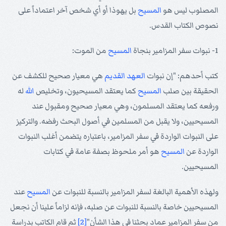
المصلوب ليس هو
المسيح
بل يهوذا أو أي شخص آخر اعتماداً على
نصوص الكتاب القدس.
1- نبوات سفر المزامير بنجاة
المسيح
من الموت:
كتب أحدهم: "إن نبوات
العهد القديم
هي معيار صحيح للكشف عن
الحقيقة بين صلب
المسيح
كما يعتقد المسيحيون، وتخليص
الله
له
ورفعه كما يعتقد المسلمون، وهي معيار صحيح ومقبول عند
المسيحيين، ولا يقبل من المسلمين في أصول البحث رفضه. والتركيز
على النبوات الواردة في سفر المزامير، باعتباره يتضمن أغلب النبوات
الواردة عن
المسيح
هو أمر ملحوظ بصفة عامة في كتابات
المسيحيين.
ولهذه الأهمية البالغة لسفر المزامير بالنسبة للنبوات عن
المسيح
عند
المسيحيين خاصة بالنسبة للنبوات عن صلبه، فإنه لزاماً علينا أن نجعل
من سفر المزامير عماد بحثنا في هذا الشأن"
[2]
ثم قام الكاتب بدراسة