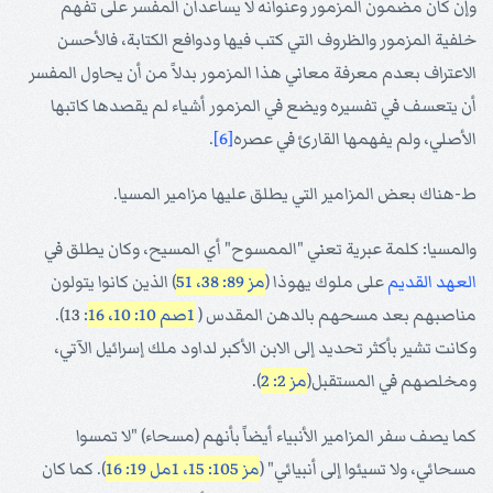
وإن كان مضمون المزمور وعنوانه لا يساعدان المفسر على تفهم
خلفية المزمور والظروف التي كتب فيها ودوافع الكتابة، فالأحسن
الاعتراف بعدم معرفة معاني هذا المزمور بدلاً من أن يحاول المفسر
أن يتعسف في تفسيره ويضع في المزمور أشياء لم يقصدها كاتبها
الأصلي، ولم يفهمها القارئ في عصره
[6]
.
ط-هناك بعض المزامير التي يطلق عليها مزامير المسيا.
والمسيا: كلمة عبرية تعني "الممسوح" أي المسيح، وكان يطلق في
العهد القديم
على ملوك يهوذا (
مز 89: 38، 51
) الذين كانوا يتولون
مناصبهم بعد مسحهم بالدهن المقدس (
1صم 10: 10، 16
: 13).
وكانت تشير بأكثر تحديد إلى الابن الأكبر لداود ملك إسرائيل الآتي،
ومخلصهم في المستقبل(
مز 2: 2
).
كما يصف سفر المزامير الأنبياء أيضاً بأنهم (مسحاء) "لا تمسوا
مسحائي، ولا تسيئوا إلى أنبيائي" (
مز 105: 15، 1
مل 19: 16
). كما كان