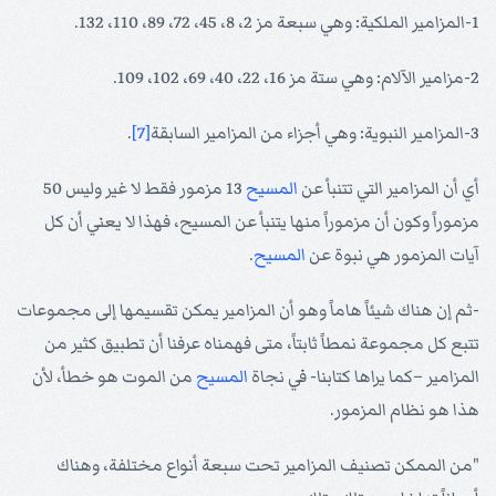
1-المزامير الملكية: وهي سبعة مز 2، 8، 45، 72، 89، 110، 132.
2-مزامير الآلام: وهي ستة مز 16، 22، 40، 69، 102، 109.
3-المزامير النبوية: وهي أجزاء من المزامير السابقة
[7]
.
أي أن المزامير التي تتنبأ عن
المسيح
13 مزمور فقط لا غير وليس 50
مزموراً وكون أن مزموراً منها يتنبأ عن المسيح، فهذا لا يعني أن كل
آيات المزمور هي نبوة عن
المسيح
.
-ثم إن هناك شيئاً هاماً وهو أن المزامير يمكن تقسيمها إلى مجموعات
تتبع كل مجموعة نمطاً ثابتاً، متى فهمناه عرفنا أن تطبيق كثير من
المزامير –كما يراها كتابنا- في نجاة
المسيح
من الموت هو خطأ، لأن
هذا هو نظام المزمور.
"من الممكن تصنيف المزامير تحت سبعة أنواع مختلفة، وهناك