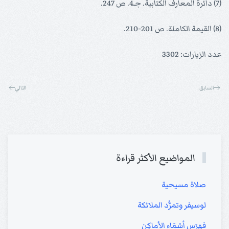
(7) دائرة المعارف الكتابية. جـ4. ص 247.
(8) القيمة الكاملة. ص 201-210.
عدد الزيارات: 3302
السابق
التالي
المواضيع الأكثر قراءة
صلاة مسيحية
لوسيفر وتمرُّد الملائكة
فهرَس أسْمَاء الأماكِن