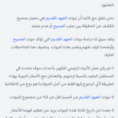
التعليق:
نحن نتفق مع كاتبنا أن نبوات
العهد القديم
هي معيار صحيح
للكشف عن الحقيقة بين صلب
المسيح
أو عدم صلبه.
ولقد سبق لنا دراسة نبوات
العهد القديم
التي تؤكد موت
المسيح
وأوضحنا كيف نفهم ونفسر هذه النبوات. ونضيف هنا الملاحظات
التالية:
1-لم يكن عمل الأنبياء الرئيسي التكهن بأحداث سوف تحدث في
المستقبل البعيد بالنسبة لزمنهم. والتعامل مع الأسفار النبوية بهذه
الطريقة (أي الرجوع إليها فقط من أجل التنبؤات) هو نوع من الانتقائية.
2-نبوات
العهد القديم
عن المسيا تقل عن 2% من مجموع النبوات.
3-بعدنا عن تاريخ كتابة هذه النبوات يزيد من تعقيد فهمنا للأسفار