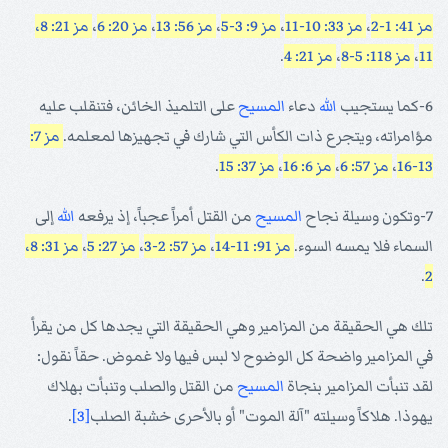
مز 41: 1-2
،
مز 33: 10-11
،
مز 9: 3-5
،
مز 56: 13
،
مز 20: 6
،
مز 21: 8،
11
،
مز 118: 5-8
،
مز 21: 4
.
6-كما يستجيب
الله
دعاء
المسيح
على التلميذ الخائن، فتنقلب عليه
مؤامراته، ويتجرع ذات الكأس التي شارك في تجهيزها لمعلمه.
مز 7:
13-16
،
مز 57: 6
،
مز 6: 16
،
مز 37: 15
.
7-وتكون وسيلة نجاح
المسيح
من القتل أمراً عجباً، إذ يرفعه
الله
إلى
السماء فلا يمسه السوء.
مز 91: 11-14
،
مز 57: 2-3
،
مز 27: 5
،
مز 31: 8،
.
2
تلك هي الحقيقة من المزامير وهي الحقيقة التي يجدها كل من يقرأ
في المزامير واضحة كل الوضوح لا لبس فيها ولا غموض. حقاً نقول:
لقد تنبأت المزامير بنجاة
المسيح
من القتل والصلب وتنبأت بهلاك
يهوذا. هلاكاً وسيلته "آلة الموت" أو بالأحرى خشبة الصلب
[3]
.