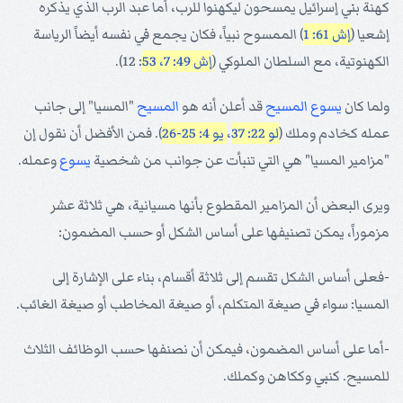
كهنة بني إسرائيل يمسحون ليكهنوا للرب، أما عبد الرب الذي يذكره
إشعيا (
إش 61: 1
) الممسوح نبياً، فكان يجمع في نفسه أيضاً الرياسة
الكهنوتية، مع السلطان الملوكي (
إش 49: 7، 53
: 12).
ولما كان
يسوع
المسيح
قد أعلن أنه هو
المسيح
"المسيا" إلى جانب
عمله كخادم وملك (
لو 22: 37
،
يو 4: 25-26
). فمن الأفضل أن نقول إن
"مزامير المسيا" هي التي تنبأت عن جوانب من شخصية
يسوع
وعمله.
ويرى البعض أن المزامير المقطوع بأنها مسيانية، هي ثلاثة عشر
مزموراً، يمكن تصنيفها على أساس الشكل أو حسب المضمون:
-فعلى أساس الشكل تقسم إلى ثلاثة أقسام، بناء على الإشارة إلى
المسيا: سواء في صيغة المتكلم، أو صيغة المخاطب أو صيغة الغائب.
-أما على أساس المضمون، فيمكن أن نصنفها حسب الوظائف الثلاث
للمسيح. كنبي وككاهن وكملك.