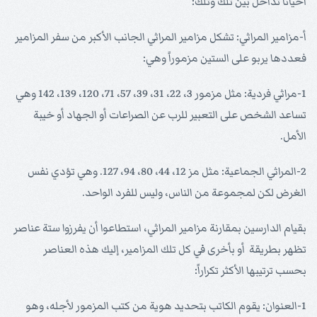
أحياناً تداخل بين تلك وتلك:
أ-مزامير المراثي: تشكل مزامير المراثي الجانب الأكبر من سفر المزامير
فعددها يربو على الستين مزموراً وهي:
1-مراثي فردية: مثل مزمور 3، 22، 31، 39، 57، 71، 120، 139، 142 وهي
تساعد الشخص على التعبير للرب عن الصراعات أو الجهاد أو خيبة
الأمل.
2-المراثي الجماعية: مثل مز 12، 44، 80، 94، 127. وهي تؤدي نفس
الغرض لكن لمجموعة من الناس، وليس للفرد الواحد.
بقيام الدارسين بمقارنة مزامير المراثي، استطاعوا أن يفرزوا ستة عناصر
تظهر بطريقة أو بأخرى في كل تلك المزامير، إليك هذه العناصر
بحسب ترتيبها الأكثر تكراراً:
1-العنوان: يقوم الكاتب بتحديد هوية من كتب المزمور لأجله، وهو