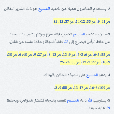
2-يستخدم المتآمرون عميلاً من تلاميذ
المسيح
هو ذلك الشرير الخائن
مز 41: 9
،
مز 55: 12-14
،
مز 37: 12، 32
.
3-حين يستشعر
المسيح
الخطر، فإنه يفزع ويرتاع وتقرب به المحنة
من حافة اليأس فيصرخ إلى
الله
طالباً النجاة وحفظ نفسه من القتل.
مز 55: 5-6
،
مز 6: 2-5
،
مز 9: 13
،
مز 13: 3
،
مز 27: 9
،
مز 40: 6
،
مز 30:
9-10
،
مز 27: 7، 12
،
مز 35: 24-25
.
4-يدعو
المسيح
على تلميذه الخائن بالهلاك.
مز 109: 6-16
،
مز 17: 13
،
مز 55: 9، 3
.
5-يستجيب
الله
دعاء
المسيح
لنفسه بالنجاة فتفشل المؤامرة ويحفظ
الله
عليه حياته.