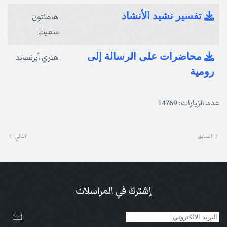
تفسير نشيد الأنشاد
هاملتون
سميث
محاضرات على الرسالة إلى
هنري أيرنسايد
رومية
عدد الزيارات: 14769
السابق
التالي
إشترك في المراسلات