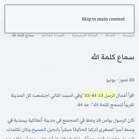
Skip to main content
الرئيسية
العائلة
العائلة المسيحية
العبادة العائلية
سماع كلمة الله
سماع كلمة الله
20 تموز - يوليو
اقرأ أعمال
الرسل 13: 44-52
"وفي السبت التالي اجتمعت كل المدينة
تقريباً لتسمع كلمة
الله
". عد 44.
كان الرسول بولس قد وعظ في المجمع في مدينة أنطاكية بيسدية في
وسط آسيا الصغرى (تركيا الحالية) مبشراً بانجيل
المسيح
.وكان لكلمات
الرسول مفعول قوي جداً في ذلك المكان إذ أنه طلب منه أن يتكلم عن