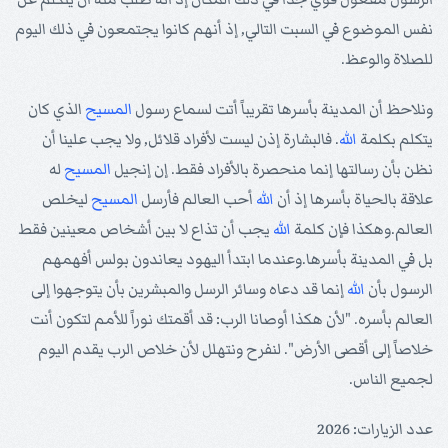
نفس الموضوع في السبت التالي, إذ أنهم كانوا يجتمعون في ذلك اليوم
للصلاة والوعظ.
ونلاحظ أن المدينة بأسرها تقريباً أتت لسماع رسول
المسيح
الذي كان
يتكلم بكلمة
الله
. فالبشارة إذن ليست لأفراد قلائل, ولا يجب علينا أن
نظن بأن رسالتها إنما منحصرة بالأفراد فقط. إن إنجيل
المسيح
له
علاقة بالحياة بأسرها إذ أن
الله
أحب العالم فأرسل
المسيح
ليخلص
العالم.وهكذا فإن كلمة
الله
يجب أن تذاع لا بين أشخاص معينين فقط
بل في المدينة بأسرها.وعندما ابتدأ اليهود يعاندون بولس أفهمهم
الرسول بأن
الله
إنما قد دعاه وسائر الرسل والمبشرين بأن يتوجهوا إلى
العالم بأسره. "لأن هكذا أوصانا الرب: قد أقمتك نوراً للأمم لتكون أنت
خلاصاً إلى أقصى الأرض". لنفرح ونتهلل لأن خلاص الرب يقدم اليوم
لجميع الناس.
عدد الزيارات: 2026