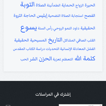
التوبة
الحيرة
الحماية
الصلاة
الزواج
الطمأنينة
إبليس
الفصح
الحاجة
الثروة
استجابة الصلاة
التضحية
يسوع
الحقيقية
داود
النمو الروحي
رأس السنة
التاريخ
المسيحية الحقيقية
القلب الصافي
المشاكل
الفشل
المعادلة الإنسانية
التحديات
دراسة الكتاب المقدس
كلمة الله
الحزن
الشر
التعظم
تعزية
الحب
إشترك في المراسلات