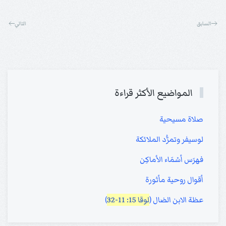
السابق
التالي
المواضيع الأكثر قراءة
صلاة مسيحية
لوسيفر وتمرُّد الملائكة
فهرَس أسْمَاء الأماكِن
أقوال روحية مأثورة
عظة الابن الضال (
لوقا 15: 11-32
)