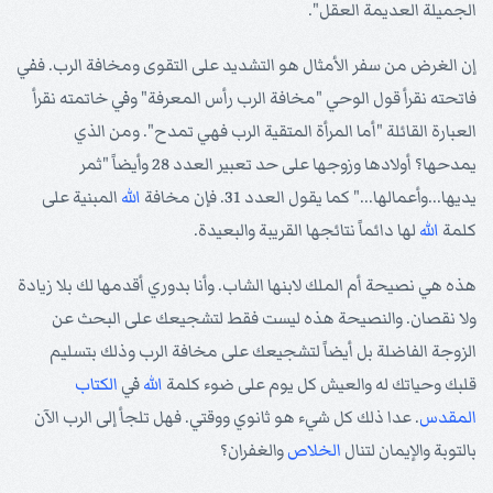
الجميلة العديمة العقل".
إن الغرض من سفر الأمثال هو التشديد على التقوى ومخافة الرب. ففي
فاتحته نقرأ قول الوحي "مخافة الرب رأس المعرفة" وفي خاتمته نقرأ
العبارة القائلة "أما المرأة المتقية الرب فهي تمدح". ومن الذي
يمدحها؟ أولادها وزوجها على حد تعبير العدد 28 وأيضاً "ثمر
يديها...وأعمالها..." كما يقول العدد 31. فإن مخافة
الله
المبنية على
كلمة
الله
لها دائماً نتائجها القريبة والبعيدة.
هذه هي نصيحة أم الملك لابنها الشاب. وأنا بدوري أقدمها لك بلا زيادة
ولا نقصان. والنصيحة هذه ليست فقط لتشجيعك على البحث عن
الزوجة الفاضلة بل أيضاً لتشجيعك على مخافة الرب وذلك بتسليم
قلبك وحياتك له والعيش كل يوم على ضوء كلمة
الله
في
الكتاب
المقدس
. عدا ذلك كل شيء هو ثانوي ووقتي. فهل تلجأ إلى الرب الآن
بالتوبة والإيمان لتنال
الخلاص
والغفران؟