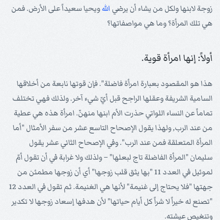
زوجة لابنها ولكل من يشاء أن يرضي
الله
ويحيا سعيداً على الأرض. فمن
هي تلك المرأة؟ وما هي مواصفاتها؟
أولاً: إنها امرأة قوية.
هذا هو المقصود بعبارة امرأة فاضلة". فإن قوتها نابعة من أخلاقها
السامية الشريفة وعقلها الراجح قبل أيّ شيء آخر. ولذلك فهي تختلف
تماماً عن النساء اللواتي حذرت الأم ابنها منهنّ. امرأة هذه هي عطية
من عند الرب, ولهذا يقول الإصحاح التاسع عشر من سفر الأمثال "أما
المرأة المتعلقة فمن عند الرب". وفي الإصحاح الثاني عشر يقول
سليمان "المرأة الفاضلة تاج لبعلها" – ولذلك ولا غرابة في أن تقول أمّ
لموئيل في العدد 11 "بها يثق قلب زوجها" أي أن زوجها مطمئن من
جهتها "فلا يحتاج إلى غنيمة" لأنها هي الغنيمة. ثم تقول في العدد 12
"تصنع له خيراً لا شراً كل أيام حياتها" لأن هدفها إسعاد زوجها لا تكدير
وتنغيص عيشته.