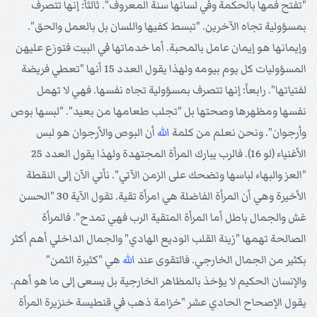
"تفتح فمها بالحكمة وفي لسانها سنة المعروف". ثالثاً: إنها تتصرف
بمسؤولية تجاه الآخرين. "تبسط كفيها واللسان بل بالعمل والحق".
وإيمانها هو إيمان عامل بالمحبة. أما خدماتها في البيت فتوزع عليهن
المسؤوليات كل يوم بيومه ولهذا يقول العدد 15 أنها "تعطي فريضة
لفتياتها". رابعاً: إنها تتصرف بمسؤولية تجاه نفسها. فهي لا تهمل
نفسها ومظهرها وصحتها بل "تجلب طعامها من بعيد". "لبسها بوص
وأرجوان". ونحن نعلم من كلمة
الله
أن البوص والأرجوان هو لبس
الأغنياء (لو 16). فالرب يبارك المرأة المجتهدة ولهذا يقول العدد 25
"العز والبهاء لباسها وتضحك على الزمن الآتي". نأتي الآن إلى النقطة
الأخيرة وهي أن المرأة الفاضلة هي امرأة تقية. تقول الآية 30 "الحسن
غش والجمال باطل أما المرأة المتقية الرب فهي تمدح". فالمرأة
الصالحة تهمها "زينة القلب الوديع الهادي" والجمال الداخلي أهم أكثر
بكثير من الجمال الخارجي. فالتقوى عند
الله
هي "كثيرة الثمن"
والإنسان الحكيم لا يؤخذ بالمظاهر الخارجية بل يسعى إلى ما هو أهم.
يقول الإصحاح الحادي عشر "خزامة ذهب في قنطيسة خنزيرة المرأة