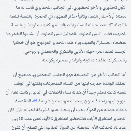
الأول تحذيري والآخر تحضيري. في الجانب التحذيري قالت له ما
معناه أولاً حذار النساء وثانياً حذار الصهباء أي الخمرة. بالنسبة للنساء
قالت له "لا تعط حيلك للنساء ولا طرقك لمهلكات الملوك". وبالنسبة
للصهباء قالت: "ليس للملوك يالموئيل ليس للملوك أن يشربوا الخمر ولا
لعظماء المسكر". والسبب وراء هذا التحذير المزدوج هو أن خطايا
الجسد تفقد المرء حيله الأدبي والفكري والجسدي والروحي,
والمسكرات تفقده ذاكرته واتزانه وضميره وكرامته.
أما الجانب الآخر من النصيحة فهو الجانب التحضيري. صحيح أن
الملكة الوالدة حذرت ابنها من النساء المنحرفات ولكنها في الوقت
نفسه كانت تعلم جيداً أن هناك نساء فاضلات في الدنيا, وكانت تشاء أن
يتزوج ابنها واحدة منهن ويحيا معها ضمن شريعة
الله
المقدسة.
ولذلك حدثته عن المرأة يجب أن يبحث عنها كشريكة لحياته. فإن كان
التحذير استغرق 9آيات فالتحضير استغرق 22آية. فمن عدد 10 إلى
عدد 31 تحدثت الأم الفاضلة عن المرأة المثالية التي تصلح أن تكون