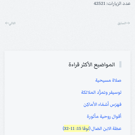
عدد الزيارات: 42521
السابق
التالي
المواضيع الأكثر قراءة
صلاة مسيحية
لوسيفر وتمرُّد الملائكة
فهرَس أسْمَاء الأماكِن
أقوال روحية مأثورة
عظة الابن الضال (
لوقا 15: 11-32
)