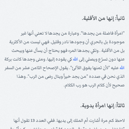
ثانياً: إنها من الأقلية.
"امرأة فاضلة من يجدها". وعبارة من يجدها لا تعني أنها غير
موجودة بل بالحري أن وجودها نادر وقليل. فهي ليست من الأكثرية
بل من الأقلية . ولكي يجدها المرء فهو يحتاج أن يسأل عنها ويبحث
عنها دون تسرّع ويصلي إلى
الله
كي يقوده إليها. ومتى وجدها كانت بركة
الله
عليه "لأن ثمنها يفوق اللآلئ". يقول الإصحاح الثامن عشر من السفر
الذي نحن في صدده "من يجد خيراً وينال رضى من الرب". وهذا
صحيح لأن كلام الرب هو رب الكلام.
ثالثاً: إنها امرأة يدوية.
لاحظ كم مرة أشارت أم الملك إلى يديها. ففي العدد 13 تقول أنها