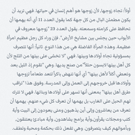
أولاً: تجاه زوجها, لأن زوجها هو أهم إنسان في حياتها. فهي تريد أن
يكون مطمئن البال من كل جهة كما يقول العدد 11 أي أنه يهمها أن
تحافظ على كرامته وسمعته. يقول العدد 23 "زوجها معروف في
الأبواب حين يجلس بين مشايخ الأرض". فإن وراء كل رجل عظيم امرأة
عظيمة. وهذه المرأة الفاضلة هي من هذا النوع. ثانياً: أنها تتصرف
بمسؤولية تجاه أولادها وبيتها. فهي "لا تخشى على بيتها من الثلج لأن
كل أهل بيتها لابسون حللاً"من صنع يديها. وهي "تقوم إذ الليل بعد
وتعطي أكلاً لأهل بيتها" أي أنها تنهض باكراً لتعد طعاماً لزوجها
وأولادها قبل خروجهم إلى العمل وإلى المدرسة. وفوق هذا "تراقب
طرق أهل بيتها" بمعنى أنها تسهر على أولادها وبناتها. فهي لا تترك
لهم الحبل على الغارب بل يهمها أن تعرف كل شيء عنهم. يهمها أن
تعرف من يعاشرون وإلى أين يذهبون ومتى يعودون إلى البيت وأية
كتب ومجلات يقرأون,وأية برامج يشاهدون, وأية مبادئ يعتنقون,
وبأموالهم كيف يتصرفون. وهي تفعل ذلك بحكمة ومحبة ولطف.