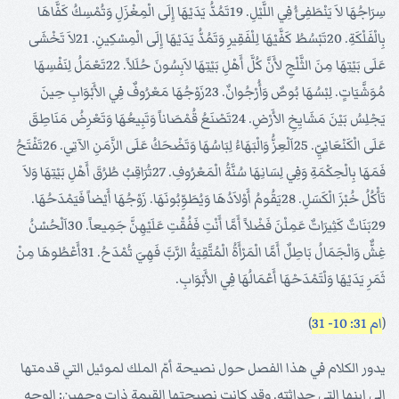
سِرَاجُهَا لاَ يَنْطَفِئُ فِي اللَّيْلِ. 19تَمُدُّ يَدَيْهَا إِلَى الْمِغْزَلِ وَتُمْسِكُ كَفَّاهَا
بِالْفَلْكَةِ. 20تَبْسُطُ كَفَّيْهَا لِلْفَقِيرِ وَتَمُدُّ يَدَيْهَا إِلَى الْمِسْكِينِ. 21لاَ تَخْشَى
عَلَى بَيْتِهَا مِنَ الثَّلْجِ لأَنَّ كُلَّ أَهْلِ بَيْتِهَا لاَبِسُونَ حُلَلاً. 22تَعْمَلُ لِنَفْسِهَا
مُوَشَّيَاتٍ. لِبْسُهَا بُوصٌ وَأُرْجُوانٌ. 23زَوْجُهَا مَعْرُوفٌ فِي الأَبْوَابِ حِينَ
يَجْلِسُ بَيْنَ مَشَايِخِ الأَرْضِ. 24تَصْنَعُ قُمْصَاناً وَتَبِيعُهَا وَتَعْرِضُ مَنَاطِقَ
عَلَى الْكَنْعَانِيِّ. 25اَلْعِزُّ وَالْبَهَاءُ لِبَاسُهَا وَتَضْحَكُ عَلَى الزَّمَنِ الآتِي. 26تَفْتَحُ
فَمَهَا بِالْحِكْمَةِ وَفِي لِسَانِهَا سُنَّةُ الْمَعْرُوفِ. 27تُرَاقِبُ طُرُقَ أَهْلِ بَيْتِهَا وَلاَ
تَأْكُلُ خُبْزَ الْكَسَلِ. 28يَقُومُ أَوْلاَدُهَا وَيُطَوِّبُونَهَا. زَوْجُهَا أَيْضاً فَيَمْدَحُهَا.
29بَنَاتٌ كَثِيرَاتٌ عَمِلْنَ فَضْلاً أَمَّا أَنْتِ فَفُقْتِ عَلَيْهِنَّ جَمِيعاً. 30اَلْحُسْنُ
غِشٌّ وَالْجَمَالُ بَاطِلٌ أَمَّا الْمَرْأَةُ الْمُتَّقِيَةُ الرَّبَّ فَهِيَ تُمْدَحُ. 31أَعْطُوهَا مِنْ
ثَمَرِ يَدَيْهَا وَلْتَمْدَحْهَا أَعْمَالُهَا فِي الأَبْوَابِ.
(
ام 31: 10- 31
)
يدور الكلام في هذا الفصل حول نصيحة أمّ الملك لموئيل التي قدمتها
إلى ابنها التي حداثته. وقد كانت نصيحتها القيمة ذات وجهين: الوجه