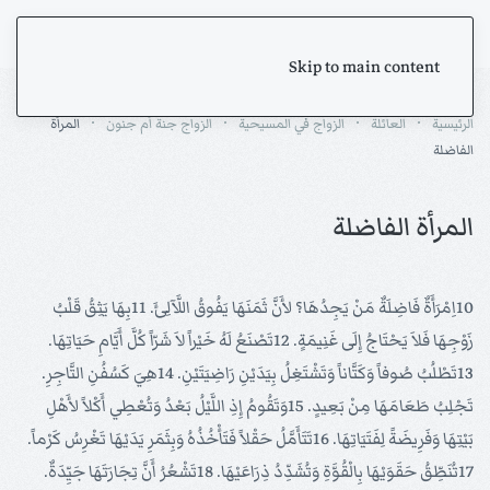
Skip to main content
الرئيسية
العائلة
الزواج في المسيحية
الزواج جنة أم جنون
المرأة
الفاضلة
المرأة الفاضلة
10اِمْرَأَةٌ فَاضِلَةٌ مَنْ يَجِدُهَا؟ لأَنَّ ثَمَنَهَا يَفُوقُ اللَّآلِئَ. 11بِهَا يَثِقُ قَلْبُ
زَوْجِهَا فَلاَ يَحْتَاجُ إِلَى غَنِيمَةٍ. 12تَصْنَعُ لَهُ خَيْراً لاَ شَرّاً كُلَّ أَيَّامِ حَيَاتِهَا.
13تَطْلُبُ صُوفاً وَكَتَّاناً وَتَشْتَغِلُ بِيَدَيْنِ رَاضِيَتَيْنِ. 14هِيَ كَسُفُنِ التَّاجِرِ.
تَجْلِبُ طَعَامَهَا مِنْ بَعِيدٍ. 15وَتَقُومُ إِذِ اللَّيْلُ بَعْدُ وَتُعْطِي أَكْلاً لأَهْلِ
بَيْتِهَا وَفَرِيضَةً لِفَتَيَاتِهَا. 16تَتَأَمَّلُ حَقْلاً فَتَأْخُذُهُ وَبِثَمَرِ يَدَيْهَا تَغْرِسُ كَرْماً.
17تُنَطِّقُ حَقَوَيْهَا بِالْقُوَّةِ وَتُشَدِّدُ ذِرَاعَيْهَا. 18تَشْعُرُ أَنَّ تِجَارَتَهَا جَيِّدَةٌ.