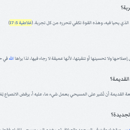
بة؟
الذي يحيا فيه، وهذه القوة تكفي لتحرره من كل تجربة. (
غلاطية 5: 17
)
صلاحها ولا تحسينها أو تنقيتها، لأنها عميقة لا رجاء فيها، لذا يراها
الله
في ح
لقديمة؟
ة القديمة أن تُشير على المسيحي بعمل شيء ما، عليه أ، يرفض الانصياع لِمَا
لجديدة؟
قدس
. وبقضاء وقت في السجود والصلاة، ثم يخدم الرب ويسعى للقيام فقط بالأش