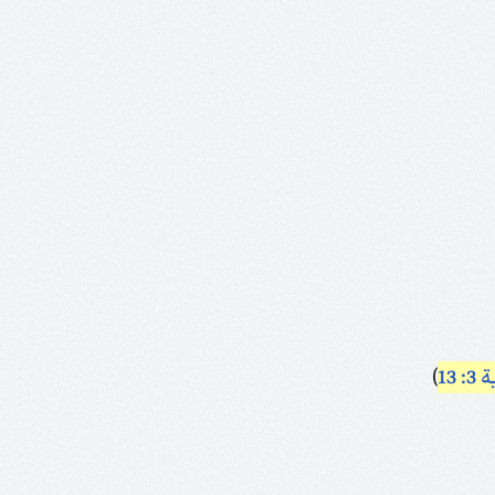
 13
)