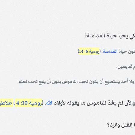
كي يحيا حياة القداسة؟
نون حياة
القداسة
. (
رومية 6: 14
)
آن لم يعُدْ للناموس ما يقوله لأولاد
الله
. (
رومية 10: 4
،
غلاطية 3:
قتل والزنا؟