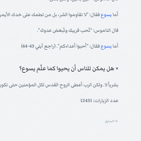
أما
يسوع
فقال: "لا تقاوموا الشر، بل من لطمك على خدك الأيمن فحوِّل
قال الناموس: "تُحب قريبك وتُبغض عدوك".
أما
يسوع
فقال: "أحبوا أعداءكم". (راجع آيتي 43-44)
× هل يمكن للناس أن يحيوا كما علّم يسوع؟
بشرياً لا. ولكن الرب أعطى الروح القدس لكل المؤمنين حتى تكون لدي
عدد الزيارات: 12431
السابق