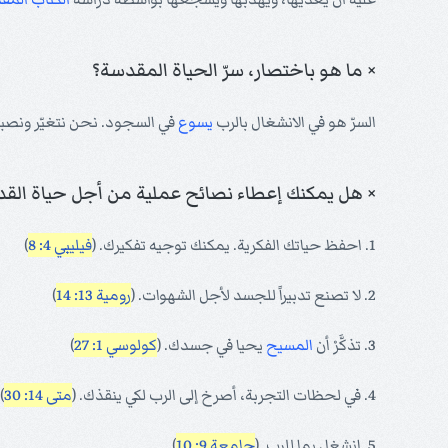
× ما هو باختصار، سرّ الحياة المقدسة؟
السرّ هو في الانشغال بالرب
يسوع
في السجود. نحن نتغيّر ونصب
× هل يمكنك إعطاء نصائح عملية من أجل حياة القد
1. احفظ حياتك الفكرية. يمكنك توجيه تفكيرك. (
فيليبي 4: 8
)
2. لا تصنع تدبيراً للجسد لأجل الشهوات. (
رومية 13: 14
)
3. تذكَّرْ أن
المسيح
يحيا في جسدك. (
كولوسي 1: 27
)
4. في لحظات التجربة، أصرخ إلى الرب لكي ينقذك. (
متى 14: 30
)
5. انشغل بما للرب. (
جامعة 9: 10
)