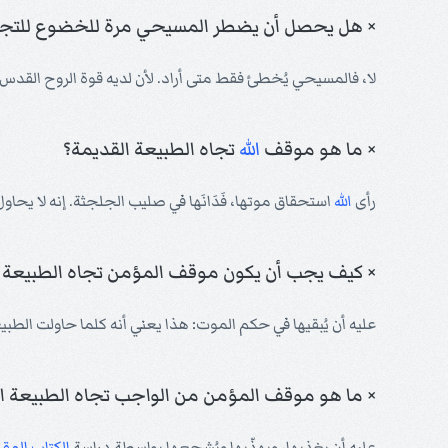
× هل يحصل أن يضطر المسيحي مرة للخضوع للتجر
لا، فالمسيحي يُخطئ فقط متى أراد. لأن لديه قوة الروح القدس 
× ما هو موقف
الله
تجاه الطبيعة القديمة؟
رأى
الله
استحقاق موتها، فَدَانَها في صليب الجلجثة. إنه لا يحاول إ
× كيف يجب أن يكون موقف المؤمن تجاه الطبيعة ا
عليه أن يُبقيها في حكم الموت: هذا يعني أنه كلما حاولت الطبيع
× ما هو موقف المؤمن من الواجب تجاه الطبيعة ا
عليه أن يغذيها، ويهذّبها ويُشجعها بواسطة دراسة
الكتاب الم