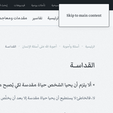
إشترك في المراسلات
ترانيم مسيحية
تأملات يومية
فيديوهات
إبحث ف
Skip to main content
الرئيسية
تفاسير
مقدمات ومعاجم
الرئيسية
أسئلة وأجوبة
أجوبة الله على أسئلة الإنسان
القداســة
القداســة
× ألا يلزم أن يحيا الشخص حياة مقدسة لكي يُصبح م
لا، فالخاطئ لا يستطيع أن يحيا حياة مقدسة إلا بعد أن يخلُص أول