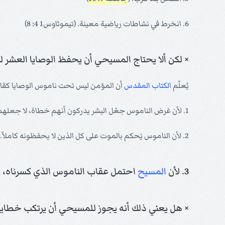
6. انخرط في نشاطات رياضية معينة. (تيموثاوس1 4: 8)
× لكن ألا يحتاج المسيحي أن يحفظ الوصايا العشر ل
يُعلّم
الكتاب المقدس
أن المؤمن ليس تحت ناموس الوصايا كقا
1. لأن غرض الناموس جعْل البشر يدركون أنهم خطاة، لا جعلهم قديسين.
2. لأن الناموس يَحكم بالموت على كل الذين لا يحفظونه كاملاً. ولا أحد يستطيع أن يكون تحت الناموس بدون أن يقع تحت لعنة.
3. لأن
المسيح
احتمل عقاب الناموس الذي كسرناه، وال
× هل يعني ذلك أنه يجوز للمسيحي أن يرتكب خطايا ال