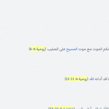
كم الموت مع موت
المسيح
على الصليب. (
رومية 6: 6
)
 قد أدانه
الله
. (
رومية 6: 11-12
)
ياء التي تُرضي الرب. (
غلاطية 5: 22-23
)