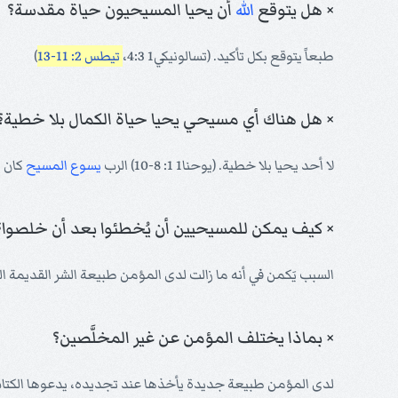
× هل يتوقع
الله
أن يحيا المسيحيون حياة مقدسة؟
طبعاً يتوقع بكل تأكيد. (تسالونيكي1 4:3،
تيطس 2: 11-13
)
× هل هناك أي مسيحي يحيا حياة الكمال بلا خطية؟
لا أحد يحيا بلا خطية. (يوحنا1 1: 8-10) الرب
يسوع
المسيح
كان ا
× كيف يمكن للمسيحيين أن يُخطئوا بعد أن خلصوا؟
السبب يَكمن في أنه ما زالت لدى المؤمن طبيعة الشر القديمة الفاسد
× بماذا يختلف المؤمن عن غير المخلَّصين؟
لدى المؤمن طبيعة جديدة يأخذها عند تجديده، يدعوها الكتاب "الط