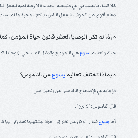
كلا البتة، فالمسيحي في طبيعته الجديدة لا رغبة لديه ليفعل
دافع أقوى من الخوف، فيفعل الناس بدافع المحبة ما لم يستطيع
× إذا لم تكن الوصايا العشر قانون حياة المؤمن، فما
حياة وتعاليم
يسوع
هي النموذج والدليل للمسيحي. (يوحنا1 2: 6)
× بماذا تختلف تعاليم
يسوع
عن الناموس؟
الإجابة في الإصحاح الخامس من إنجيل متى.
قال الناموس: "لا تزن".
أما
يسوع
فقال: "وكل مَن نظر إلى امرأة ليشتهيها فقد زنى بها في قلبه"
قال الناموس: "عين بعين، وسن بسن.