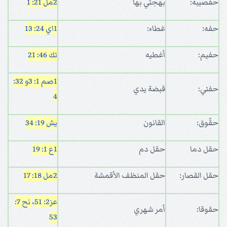
حفصيبه:
بهجتي بها
2مل 21: 1
حفه:
غطاء:
1اي 24: 13
حفيم:
أغطيه
تك 46: 21
1صم 1: 3
و 32:
حفني:
قبضة يدي
4
حقّوق:
القانون
يش 19: 34
حقل دما
حقل دم
1ع 1: 19
حقل القصار:
حقل المنظف الأقمشة
2مل 18: 17
عز2: 51
،
نح 7:
حقوقا:
أمر شهري
53