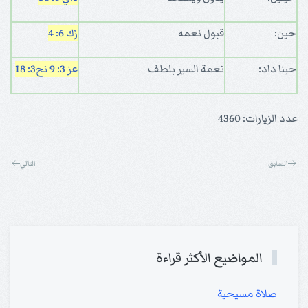
حين:
قبول نعمه
زك 6: 4
حينا داد:
نعمة السير بلطف
عز 3: 9
نح3: 18
عدد الزيارات: 4360
السابق
التالي
المواضيع الأكثر قراءة
صلاة مسيحية