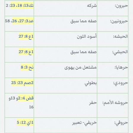
حبرون:
شركه
تك13: 18، 23
: 2
حبرونيين:
صفه مما سبق
عد3: 27، 26
، 58
الحبشه:
أسود اللون
1ع 8: 27
الحبشي:
صفه مما سبق
1ع 8: 27
حرهايا:
مشتعل من يهوى
نح 3: 8
حرودي:
بطولي
2صم 23: 25
قض 4: 2
و 13و
حروشه الأمم:
حفر
16
حروفي:
خريفي- تعبير
1اي 12: 5