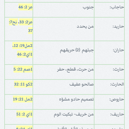
حاجاب:
جنوب
عز 2: 46
عز2: 33
،
نح7:
حاريد:
من يحدد
37
2مل19: 12،
حاران:
جبلهم (2) حريقهم
1
اي2: 46
حارث:
من حرث، قطع، حفر
1صم 22: 5
الحارث:
صالحو عفيف
2كو 11: 32
حاروص:
تصميم حادو مشوّه
2مل 21: 19
حاريف:
من خريف- تبكيت الوم
1اي 2: 51