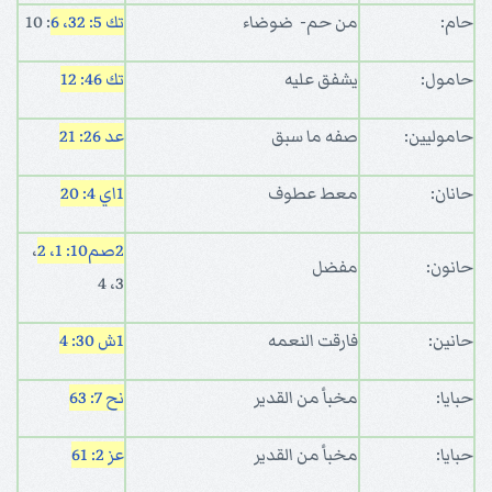
حام:
من حم- ضوضاء
تك 5: 32، 6
: 10
حامول:
يشفق عليه
تك 46: 12
حاموليين:
صفه ما سبق
عد 26: 21
حانان:
معط عطوف
1اي 4: 20
2صم10: 1، 2
،
حانون:
مفضل
3، 4
حانين:
فارقت النعمه
1ش 30: 4
حبايا:
مخبأ من القدير
نح 7: 63
حبايا:
مخبأ من القدير
عز 2: 61