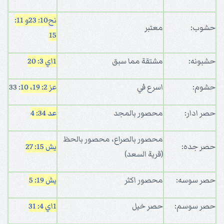
نح10: 23
و 11:
حشوب:
معتبر
15
حشبونه:
مشتقة مما سبق
1اي 3: 20
حشوم:
اسرع في
عز 2: 19، 10
: 33
حصر ادار:
محصور بالمجد
عد 34: 4
محصور بالصراع، محصور بالحظ
حصر جده:
يش 15: 27
(قرية السعد)
حصر سوسه:
محصور اكثر
يش 19: 5
حصر سوسم:
حصر خيل
1اي 4: 31