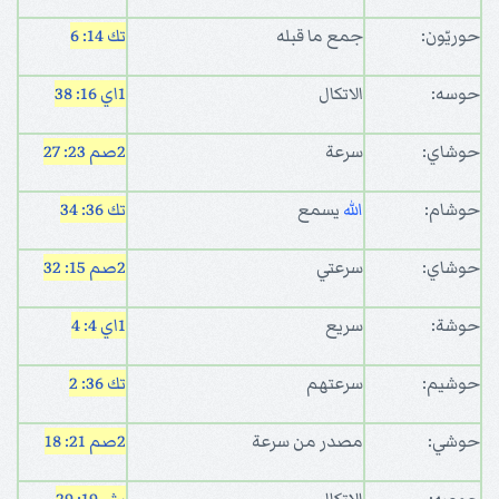
حوريّون:
جمع ما قبله
تك 14: 6
حوسه:
الاتكال
1اي 16: 38
حوشاي:
سرعة
2صم 23: 27
حوشام:
الله
يسمع
تك 36: 34
حوشاي:
سرعتي
2صم 15: 32
حوشة:
سريع
1اي 4: 4
حوشيم:
سرعتهم
تك 36: 2
حوشي:
مصدر من سرعة
2صم 21: 18