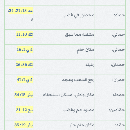
عد 13: 21، 34
:
حماه:
محصور في غضب
8
حماتي:
مشتقة مما سبق
تك 10: 11
حماثي:
مكان حامٍ
1اي 1: 16
حمدان:
رغبته
تك 36: 26
حمران:
رفع الشعب ومجد
1اي 1: 41
حمطه:
مكان واطي، مسكن السلحفاه
يش 15: 54
حمّادين:
مملوء هم وغضب
نح 12: 31
حمّه:
مكان حام حار
يش 19: 35