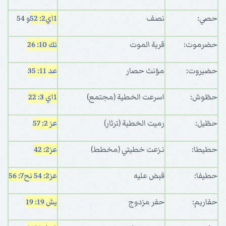
حصي:
نصف
1اي2: 52
و 54
حضرموت:
قرية الموت
تك 10: 26
حضيروت:
مؤنث حصار
عد 11: 35
حطّوش:
اسرعت الخطية (مجتمع)
1اي 3: 22
حطّيل:
رميت الخطية (ترثار)
عز 2: 57
حطيطا:
نـزعت خطيتي (مخطط)
عز2: 42
حطيفا:
قبض عليه
عز2: 54
نح7: 56
حفاريم:
حفر مزدوج
يش 19: 19