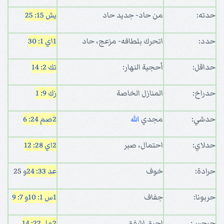
حدته:
من حاد- جديد حاد
يش 15: 25
حدد:
اتحرك بلطافه- مزعج، حاد
1اي 1: 30
حداقل:
أحجية النهار:
تك 2: 14
حدراخ:
المنازل الخاصة
زك 9: 1
حدشي:
مجدي
الله
2صم 24: 6
حدلاي:
احتمال، صبر
2اي 28: 12
حرادة:
خوف
عد 33: 24
و 25
حربونا:
جفاف
1س 1: 10
و 7: 9
حرحس:
احرق اشفق
2مل 22: 14