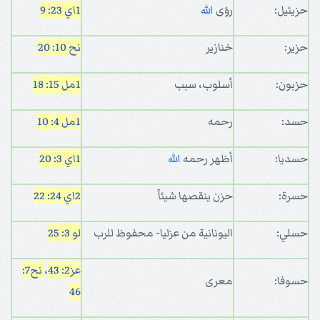
حزيئيل:
رؤى
الله
1اي 23: 9
حزير:
خنازير
نح 10: 20
حزبون:
أسلوب، سبب
1مل 15: 18
حسد:
رحمه
1مل 4: 10
حسديا:
أظهر رحمه
الله
1اي 3: 20
حسرة:
حزن ينقصها شيئاً
2اي 24: 22
حسلي:
اليونانية من عزليا- محفوظ للرب
لو 3: 25
عز2: 43
،
نح7:
حسوفا:
معرى
46