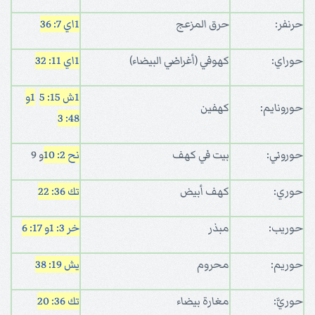
حرنفر:
حرق المزعج
1اي 7: 36
حوراي:
كهوفي (أغراضي البيضاء)
1اي 11: 32
1ش 15: 5
1و
حورونايم:
كهفين
48: 3
حوروني:
بيت في كهف
نح 2: 10
و 9
حوري:
كهف أبيض
تك 36: 22
حوريب:
مبذر
خر 3: 1
و 17: 6
حوريم:
محروم
يش 19: 38
حوريَّ:
مغارة بيضاء
تك 36: 20