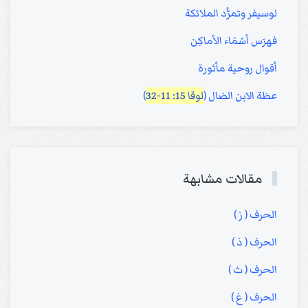
لوسيفر وتمرُّد الملائكة
فهرَس أسْمَاء الأماكِن
أقوال روحية مأثورة
عظة الابن الضال (
لوقا 15: 11-32
)
مقالات مشابهة
الحرف ( ز )
الحرف ( ذ )
الحرف ( ث )
الحرف ( غ )