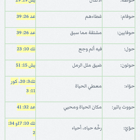
حوصه:
الاتكال
يش 19: 29
حوفام:
غطاءهم
عد 26: 39
حوفايين:
مشتقة مما سبق
عد 26: 39
حول:
فيه ألم وجع
تك 10: 23
حولون:
ضيق مثل الرمل
يش 15: 51
تك3: 20
،
كور
حوّاء:
معطي الحياة
11: 3
حووث ياثير:
مكان الحياة ومحيي
عد 32: 41
تك 10: 17
و 34:
حوّيّ:
رخَّه حياه، أحياء
2