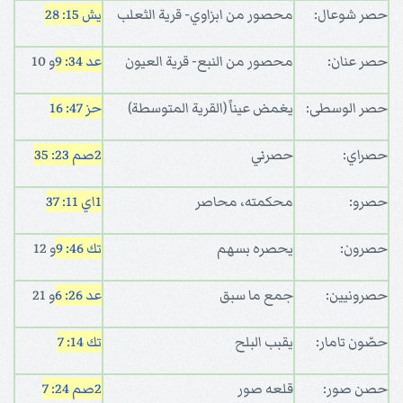
حصر شوعال:
محصور من ابزاوي- قرية الثعلب
يش 15: 28
حصر عنان:
محصور من النبع- قرية العيون
عد 34: 9
و 10
حصر الوسطى:
يغمض عيناً (القرية المتوسطة)
حز 47: 16
حصراي:
حصرني
2صم 23: 35
حصرو:
محكمته، محاصر
1اي 11: 37
حصرون:
يحصره بسهم
تك 46: 9
و 12
حصرونيين:
جمع ما سبق
عد 26: 6
و 21
حصّون تامار:
يقبب البلح
تك 14: 7
حصن صور:
قلعه صور
2صم 24: 7