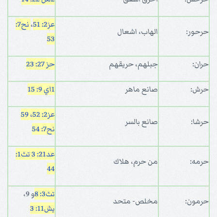
عز2: 51
،
نح7:
حرحور:
الهاب، اشعال
53
حران:
جبلهم، حريقهم
حز 27: 23
حرش:
صانع ماهر
1اي 9: 15
عز2: 52، 59
حرشا:
صانع بالسر
نح7: 54
عد21: 3
تث1:
حرمه:
من حرم، هلاك
44
تث3: 8
و 9،
حرمون:
مخلص- متحد
يش11: 3