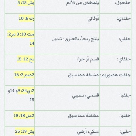
حلحول:
يتمخض من الألم
يش 15: 5
حلداي:
أوقاتي
زك 6: 10
مت 10: 3
مر2:
حلفى:
ينتج ربحاً، بالعبري- تبديل
14
حلقاي:
قسم أو جزاء
نح 12: 15
حِلقت هصوريم:
مشتقة مما سبق
2صم 2: 16
2اي34: 9
و 14و
حِلقيا:
قسمي، نصيبي
15
حَلقيا:
مشتقة مما سبق
2مل 18: 18
حلبي:
ملكي، أرضي
يش 19: 25