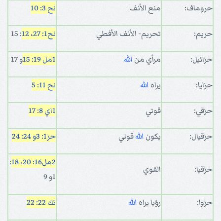
حروماف:
منع الأنف
نح 3: 10
حريم:
تحريم- الأنف الأفطي
نح1: 27، 12
: 15
حزائيل:
مرأي من
الله
1مل 19: 15
و 17
حزايا:
يراه
الله
نح 11: 5
حزقي:
قوتي
1اي 8: 17
حزقيال:
يكون
الله
قوتي
حز1: 3
و 24: 24
2مل16: 20، 18
:
حزقيا:
القوي
1و 9
حزوا:
رؤيا يراه
الله
تك 22: 22