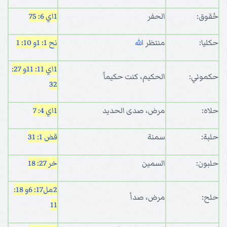
حُقوق:
الحفر
1اي 6: 75
حكليا:
منتظر
الله
نح 1: 1
و 10: 1
1اي 11: 11
و 27:
حكموني:
الحكيم، كنت حكيماً
32
حلاه:
مرض، صدى الحديد
1اي 4: 7
حلبة:
سمنة
قض 1: 31
حلبون:
السمين
خر 27: 18
2مل17: 6
و 18:
حلح:
مرض، صدأ
11