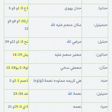
حنانيا:
حنان يهوى
1ع 5: 1
و 3و 5
ار32: 7
و 8و 9و
حنميئيل:
مكان منعم عليه
الله
12
حنئيل:
مرضي
الله
نح 3: 1
و 12و 39
حناثون:
معتبر منعم عليه
يش 19: 14
حنّان:
معطي سخي
لو3: 2
يو18: 13
حنه:
هي كريمه مملوءه نعمة (لؤلؤه)
1صم 1: 2
و 5
حنيئيل:
نعمة
الله
عد 34: 23
حنيا:
نعمه
1اي 3: 19
و 21