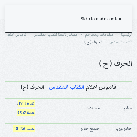
Skip to main content
الرئيسية
مقدمات ومعاجم
مصادر نافعة للكتاب المقدس
قاموس أعلام
الكتاب المقدس
الحرف ( ح )
الحرف ( ح )
قاموس أعلام
الكتاب المقدس
- الحرف (ح)
تك16: 17
،
حابر:
جماعه
عد26: 45
حابريين:
جمع حابر
عدد 26: 45