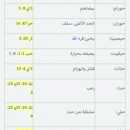
حورام:
بيضاهم
1اي 8: 5
حوران:
الجد الأعلى، سلف
حز 47: 16
حيصينيا:
يخبئ قره
الله
1ر 35: 3
حبقوت:
يعبطه بحرارة
حب 1: 1
، #: 1
حثاث:
فشل وانهزام
1اي 4: 13
تك 10: 15
و 23:
حث:
رعب
3
تك 10: 15
و 25:
حثي:
مشتقة من حث
9