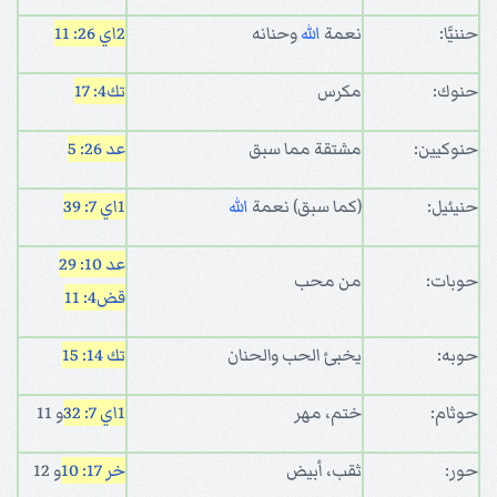
حننيَّا:
نعمة
الله
وحنانه
2اي 26: 11
حنوك:
مكرس
تك4: 17
حنوكيين:
مشتقة مما سبق
عد 26: 5
حنيئيل:
(كما سبق) نعمة
الله
1اي 7: 39
عد 10: 29
حوبات:
من محب
قض4: 11
حوبه:
يخبئ الحب والحنان
تك 14: 15
حوثام:
ختم، مهر
1اي 7: 32
و 11
حور:
ثقب، أبيض
خر 17: 10
و 12