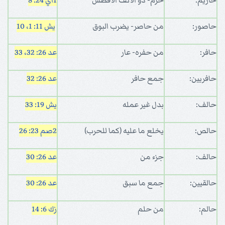
حاريم:
حرم- ذو الأنف الأفطس
1اي 24: 8
حاصور:
من حاصر- يضرب البوق
يش 11: 1، 10
حافر:
من حفره- عار
عد 26: 32، 33
حافريين:
جمع حافر
عد 26: 32
حالف:
بدل غير عمله
يش 19: 33
حالص:
يخلع ما عليه (كما للحرب)
2صم 23: 26
حالف:
جزء من
عد 26: 30
حالقيين:
جمع ما سبق
عد 26: 30
حالم:
من حلم
زك 6: 14