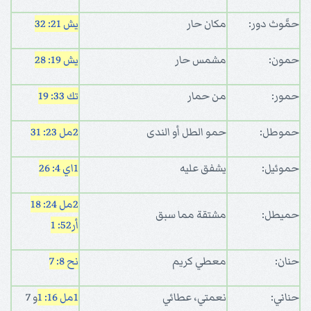
حمَّوث دور:
مكان حار
يش 21: 32
حمون:
مشمس حار
يش 19: 28
حمور:
من حمار
تك 33: 19
حموطل:
حمو الطل أو الندى
2مل 23: 31
حموئيل:
يشفق عليه
1اي 4: 26
2مل 24: 18
حميطل:
مشتقة مما سبق
أر52: 1
حنان:
معطي كريم
نح 8: 7
حناني:
نعمتي، عطائي
1مل 16: 1
و 7