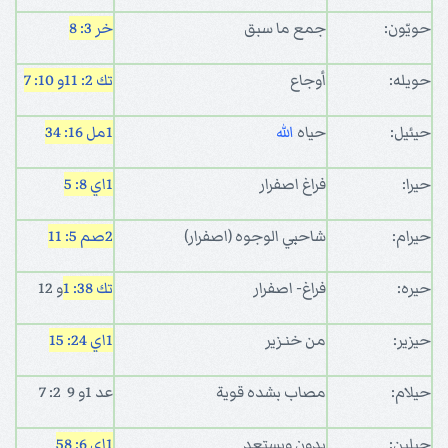
حويّون:
جمع ما سبق
خر 3: 8
حويله:
أوجاع
تك 2: 11
و 10: 7
حيئيل:
حياه
الله
1مل 16: 34
حيرا:
فراغ اصفرار
1اي 8: 5
حيرام:
شاحبي الوجوه (اصفرار)
2صم 5: 11
حيره:
فراغ- اصفرار
تك 38: 1
و 12
حيزير:
من خنـزير
1اي 24: 15
حيلام:
مصاب بشده قوية
عد 1و 9 2: 7
حيلين:
يدون ويستعد
1اي 6: 58