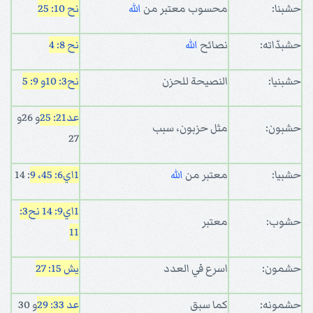
حشبنا:
محسوب معتبر من
الله
نح 10: 25
حشبدّاته:
نصائح
الله
نح 8: 4
حشبنيا:
النصيحة للحزن
نح3: 10
و 9: 5
عد21: 25
و 26و
حشبون:
مثل حزبون، سبب
27
حشبيا:
معتبر من
الله
1اي6: 45، 9
: 14
1اي9: 14
نح3:
حشوب:
معتبر
11
حشمون:
اسرع في العدد
يش 15: 27
حشمونه:
كما سبق
عد 33: 29
و 30