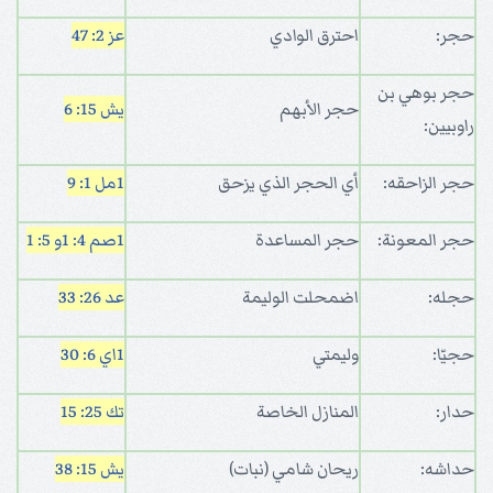
حجر:
احترق الوادي
عز 2: 47
حجر بوهي بن
حجر الأبهم
يش 15: 6
راوبيين:
حجر الزاحقه:
أي الحجر الذي يزحق
1مل 1: 9
حجر المعونة:
حجر المساعدة
1صم 4: 1
و 5: 1
حجله:
اضمحلت الوليمة
عد 26: 33
حجيّا:
وليمتي
1اي 6: 30
حدار:
المنازل الخاصة
تك 25: 15
حداشه:
ريحان شامي (نبات)
يش 15: 38