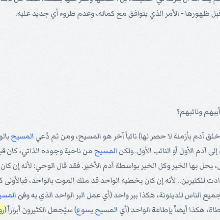
ياء قبل ظهورها - الأمر الذي يتوافق مع كماله، وعدم طروء أي جديد عليه.
ل خلق آدم بأزمنة لا حصر لها) نائباً آخر هو المسيح، ومن ثم دُعي
المسيح
بالو
ى آدم الأول أو النائب الأول. ولكن
المسيح
من ناحية وجوده الذاتي، كان قبل آ
ل، يحل بها الخير وكل الخير بواسطة آدم الأخير. فقد قال الوحي: لأنه إن كان 
ت للكثيرين.. لأنه إن كان بخطية الواحد قد ملك الموت بالواحد، فبالأولى كث
ميع الناس للدينونة، هكذا ببر واحد (أي عمل البر الواحد الذي به وفىّ
المسي
طاة، هكذا أيضاً بإطاعة الواحد (أي
المسيح
يسوع
) سيُجعل الكثيرون أبراراً (
رومي