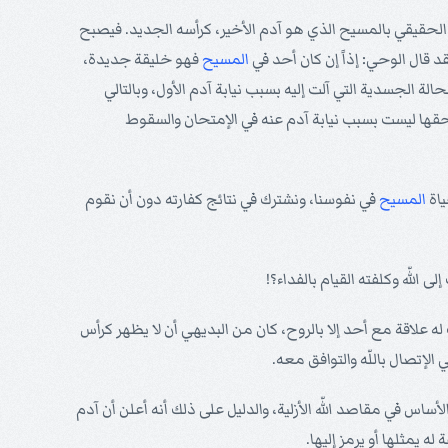
ن الحقيقي بالمسيح الذي هو آدم الأخير، كرأسه الجديد. فيصبح
 قال الوحي: إذاً إن كان أحد في
المسيح
فهو خليقة جديدة،
الة الجسدية التي آلت إليه بسبب نيابة آدم الأول، وبالتالي
ستحقها ليست بسبب نيابة آدم عنه في الإمتحان والسقوط
ياة
المسيح
في نفوسنا، ونشترك في نتائج كفارته دون أن نقوم
اللّه وكلفته القيام بالفداء؟!
ه علاقة مع أحد إلا بالروح، كان من البديهي أن لا يظهر كرأس
لإتصال باللّه والتوافق معه.
أساس في مقاصد اللّه الأزلية، والدليل على ذلك أنه أعلن أن آدم
له يمثلها أو يرمز إليها.