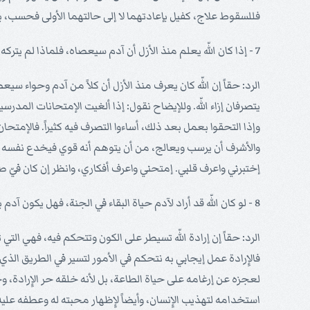
فللسقوط علاج، كفيل بإعادتهما لا إلى حالتهما الأولى فحسب، بل 
7 - إذا كان اللّه يعلم منذ الأزل أن آدم سيعصاه، فلماذا لم يتركه وشأنه دون إمتحان، لأنه إذ ذاك لم يكن يحرم من الجنة؟.
الرد: حقاً إن اللّه كان يعرف منذ الأزل أن كلاً من آدم وحواء 
يتصرفان إزاء اللّه. وللإيضاح نقول: إذا ألغيت الإمتحانات ال
وإذا التحقوا بعمل بعد ذلك، أساءوا التصرف فيه كثيراً. فالإمتح
والأشرف أن يرسب ويعالج، من أن يتوهم أنه قوي فيخدع نفسه ويخدع
إختبرني واعرف قلبي. إمتحني واعرف أفكاري، وانظر إن كان فيّ طر
8 - لو كان اللّه قد أراد لآدم حياة البقاء في الجنة، فهل يكون آدم بعصيانه ونشره للشر قد خالف إرادة اللّه، وإرادة اللّه كما نعلم تسيطر على الكون وتتحكم فيه؟.
الرد: حقاً إن إرادة اللّه تسيطر على الكون وتتحكم فيه، فهي التي
فالإِرادة عمل إيجابي به نتحكم في الأمور لتسير في الطريق الذ
لعجزه عن إرغامه على حياة الطاعة، بل لأنه خلقه حر الإِرادة، وحر
استخدامه لتهذيب الإِنسان، وأيضاً لإِظهار محبته له وعطفه عليه. ل