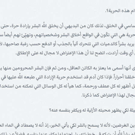
اسي في الخلق، لذلك كان من البديهي أن يخلق اللّه البشر بإرادة حرة، حتى ت
لحرية هي التي تكّون في الواقع أخلاق البشر وشخصياتهم، وتهيِّئ لهم أيضاً سبيل
ّه لا يريد بشراً كالدميات التي تتحرك آلياً بالجذب أو الدفع حسب رغبة صاحبه
 أي وقت أرادت، اتضح لنا أن هذا الإعتراض لا مجال له على الإِطلاق.
ة، نرى أنها أسمى ما يعتز به الكائن العاقل، ومن ثم فإن البشر المحرومين من
قنا أحراراً. فإذا كان آدم قد استخدم حرية الإِرادة التي طبعه اللّه عليها في
ل أظهر له كل عطف ورحمة، كما هيأ له كل الوسائل التي تمكنه من استخدام ح
مجال لهذا الإعتراض كما ذكرنا.
 الغرضين، لأنه لا يسمح بالشر لكي يأتي الخير، إذ أنه لا يصطاد في الماء 
 لم يشأ اللّه أن يتركه في خطيئته، بل احتملها وكفر عنها بنفسه. فضلاً عن ذل