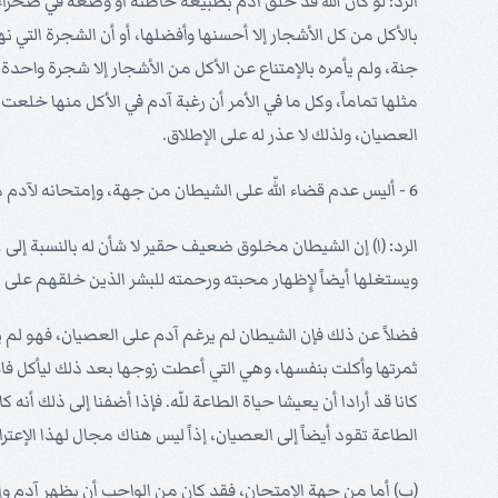
الرد: لو كان اللّه قد خلق آدم بطبيعة خاطئة أو وضعه في صحرا
بالأكل من كل الأشجار إلا أحسنها وأفضلها، أو أن الشجرة التي 
جنة، ولم يأمره بالإمتناع عن الأكل من الأشجار إلا شجرة واحد
مثلها تماماً، وكل ما في الأمر أن رغبة آدم في الأكل منها خلع
العصيان، ولذلك لا عذر له على الإطلاق.
6 - أليس عدم قضاء اللّه على الشيطان من جهة، وإمتحانه لآدم من جهة أخرى، دليلين على أنه لم يشأ لآدم حياة الهناء؟.
الرد: (ا) إن الشيطان مخلوق ضعيف حقير لا شأن له بالنسبة إلى ا
ويستغلها أيضاً لإِظهار محبته ورحمته للبشر الذين خلقهم على 
فضلاً عن ذلك فإن الشيطان لم يرغم آدم على العصيان، فهو لم 
ثمرتها وأكلت بنفسها، وهي التي أعطت زوجها بعد ذلك ليأكل فاس
كانا قد أرادا أن يعيشا حياة الطاعة للّه. فإذا أضفنا إلى ذلك أنه 
الطاعة تقود أيضاً إلى العصيان، إذاً ليس هناك مجال لهذا الإعتر
(ب) أما من جهة الإمتحان، فقد كان من الواجب أن يظهر آدم وإمرأت