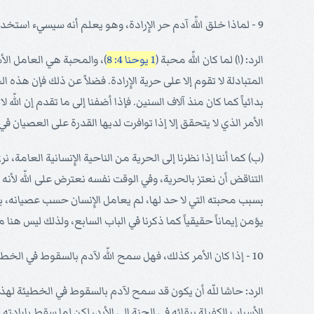
9 - لماذا خلق اللّه آدم حر الإِرادة، وهو يعلم أنه سيسيء استخدام هذه الحرية؟.
الرد: (ا) لما كان اللّه محبة (
1 يوحنا 4: 8
)، والمحبة هي العامل الأس
المتبادلة لا تقوم إلا على حرية الإِرادة. فضلاً عن ذلك فإن هذه ا
بدائياً كما كان منذ آلاف السنين. فإذا أضفنا إلى ما تقدم إن الل
الأمر الذي لا يتحقق إلا إذا توافرت لديها القدرة على العصيان في
(ب) كما أننا إذا نظرنا إلى الحرية من الناحية الإِنسانية العام
التناقض أن نعتز بالحرية، وفي الوقت نفسه نعترض على اللّه لأنه خل
بسبب محبته التي لا حد لها، لم يعامل الإِنسان حسب عصيانه، ب
يؤمن إيماناً حقيقياً كما ذكرنا في الباب السابع، ولذلك ليس هنا 
10 - إذا كان الأمر كذلك، فهل سمح اللّه لآدم بالسقوط في الخطيئة لكي يظهر محبته الأزلية له ويكفر بنفسه عنه؟
الرد: حاشا للّه أن يكون قد سمح لآدم بالسقوط في الخطيئة لهذين
الأسباب الكفيلة ببقائه في الجنة إلى الأبد، لكن لما سقط بإرادته