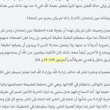
وإلى حالة أفضل منها كثيراً بفضل نعمة اللّه التي لا حد لها، لذلك ليس هن
سيعصيان وصيته، لكن لم يكن لهما أن يعرفا هذه الحقيقة دون إمتحان، ومن ثم 
مدرسية (مثلاً)، لما عرف معظم الطلبة حقيقة أمرهم، بل ربما ظن الضعفاء م
ان ضرورة أدبية لا بد منها، ولا يتنصل منه إلا الذين لا يريدون أن يعرفوا 
 الآخرين أيضاً معه. لذلك كان الأتقياء يطلبون من اللّه أن يمنحهم ويوجهه
يق باطل واهدني طريقاًأبدياً (
مزمور 139: 23
و 24).
 تسيّر الكواكب بانتظام في أفلاكها، وهي التي تحفظ للطبيعة خصائصها وكيانها.
ي نعينه لها. أما السماح فهو عمل سلبي به نترك الحرية للأمور لتسير في طر
ية الإِرادة من شأنها أن تتجه إلى الخير كما تتجه إلى الشر. ومع كل فإن وجو
أنه لولا الشر لما عرفنا أهمية الخير، ولولا سقوطنا في الخطيئة، لما عرفنا عط