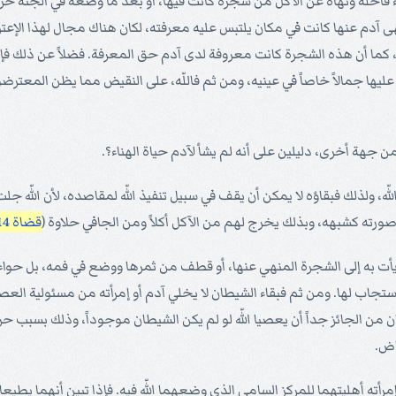
ء قاحلة ونهاه عن الأكل من شجرة كانت فيها، أو بعد ما وضعه في الجنة حرّ
نهى آدم عنها كانت في مكان يلتبس عليه معرفته، لكان هناك مجال لهذا الإعت
ة، كما أن هذه الشجرة كانت معروفة لدى آدم حق المعرفة. فضلاً عن ذلك ف
ت عليها جمالاً خاصاً في عينيه، ومن ثم فاللّه، على النقيض مما يظن المعت
للّه، ولذلك فبقاؤه لا يمكن أن يقف في سبيل تنفيذ اللّه لمقاصده، لأن اللّ
صورته كشبهه، وبذلك يخرج لهم من الآكل أكلاً ومن الجافي حلاوة (
قضاة 14: 14
يأت به إلى الشجرة المنهي عنها، أو قطف من ثمرها ووضع في فمه، بل حوا
تجاب لها. ومن ثم فبقاء الشيطان لا يخلي آدم أو إمرأته من مسئولية العص
كان من الجائز جداً أن يعصيا اللّه لو لم يكن الشيطان موجوداً، وذلك بسبب حرية
اض.
ه أهليتهما للمركز السامي الذي وضعهما اللّه فيه. فإذا تبين أنهما يطيعان ال