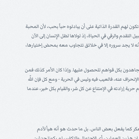
كون لهم القدرة الذاتية على أن يبادلوه حباً بحب، لأن المحبة
 التقدم والرقي في الحياة، إذ لولاها لظل الإِنسان إلى الآن
ا، لأنه لا يجد سروره إلا في خلائق تتجاوب معه بمحض إختيارها،
ها يجاهدون بكل قواهم للحصول عليها. وإذا كان الأمر كذلك فمن
 الإنحراف عنه، فالعيب فيه وليس في الحرية - ومع كل فإن اللّه
رية إرادته في الإمتناع عن كل شر، والقيام بكل خير، عندما
العكر كما يفعل بعض الناس. بل ما حدث هو أنه هيأ لآدم
ك إن هذين العملين، أي الإحتمال والتكفير، لم يكونا حدثين