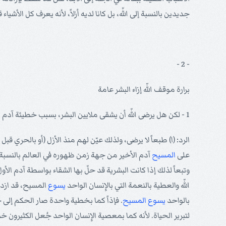
جديدين بالنسبة إلى اللّه، بل كانا لديه أزلاً، لأنه يعرف كل الأش
- 2 -
برارة موقف اللّه إزاء البشر عامة
1 - لكن هل يرضى اللّه أن يشقى ملايين البشر، بسبب خطيئة آدم أبيهم ونائبهم؟
الرد: (ا) طبعاً لا يرضى، ولذلك عيّن لهم منذ الأزل (أو بالحري قب
على
المسيح
آدم الأخير من جهة زمن ظهوره في العالم بالنسبة إل
وتبعاً لذلك إذا كانت البشرية قد حلّ بها الشقاء بواسطة آدم الأو
اللّه والعطية بالنعمة التي بالإِنسان الواحد
يسوع
المسيح، قد ازداد
بالواحد
يسوع
المسيح
. فإذاً كما بخطية واحدة صار الحكم إلى ج
لتبرير الحياة. لأنه كما بمعصية الإِنسان الواحد جُعل الكثيرون خ