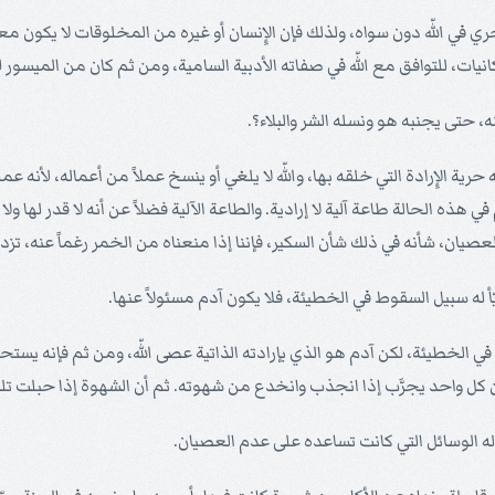
و بالحري في اللّه دون سواه، ولذلك فإن الإِنسان أو غيره من المخلوقات لا يك
يات، للتوافق مع اللّه في صفاته الأدبية السامية، ومن ثم كان من الميسور ل
 حرية الإِرادة التي خلقه بها، واللّه لا يلغي أو ينسخ عملاً من أعماله، لأنه 
ذه الحالة طاعة آلية لا إرادية. والطاعة الآلية فضلاً عن أنه لا قدر لها ولا
صيان، شأنه في ذلك شأن السكير، فإننا إذا منعناه من الخمر رغماً عنه، تزداد ر
وط في الخطيئة، لكن آدم هو الذي بإرادته الذاتية عصى اللّه، ومن ثم فإنه 
، لكن كل واحد يجرَّب إذا انجذب وانخدع من شهوته. ثم أن الشهوة إذا حبلت تل