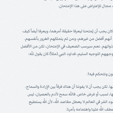
اك مجال للإعتراض على هذا الإمتحان.
كان يجب أن يُمتحنا ليعرفا حقيقة أمرهما، ويعرفا أيضاً كيف
نهم أنهم أفضل من غيرهم، ومن ثم يتملكهم الغرور بأنفسهم.
حقيقة ذواتهم. نعم سيرسب الضعيف في الإمتحان، لكن من الأفضل
م التوجيه السليم، فداود النبي (مثلاً) كان يقول للّه:
 لكن يجب أن لا يفوتنا أن هناك فرقاً بين الإِرادة والسماح.
يقها، لسبب أو غرض خاص. فاللّه سمح لآدم بالعصيان، ليس
د الشر في العالم لا يعطل مقاصد اللّه، لأن اللّه يستطيع
ف اللّه علينا واهتمامه بأمرنا.