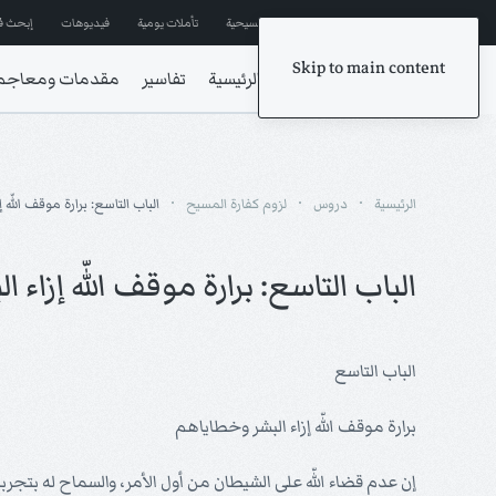
إشترك في المراسلات
ترانيم مسيحية
تأملات يومية
فيديوهات
إبحث ف
Skip to main content
الرئيسية
تفاسير
مقدمات ومعاجم
الرئيسية
دروس
لزوم كفارة المسيح
الباب التاسع: برارة موقف اللّه
الباب التاسع: برارة موقف اللّه إزاء
الباب التاسع
برارة موقف اللّه إزاء البشر وخطاياهم
إن عدم قضاء اللّه على الشيطان من أول الأمر، والسماح له بت