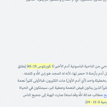
حي من الناحية الناسوتية آدم الأخير (
1 كورنثوس 15: 45
) يُطلق
دم بأزمنة لا حصر لها، لأنه له المجد هو إبن اللّه و كلمته .
بخطيئة واحد (أي آدم الأول) مات الكثيرون، فبالأولى كثيراً نعمة
يراً الذين ينالون فيض النعمة وعطية البر، سيملكون في الحياة
ح
مطالب عدالة اللّه وقداسته) صارت الهبة إلى جميع الناس
ة 5: 15 - 19
).