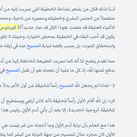
(ب) لذلك فكل من يشعر بشناعة الخطيئة التي تسربت إليه من آدم 
منفصلاً عن الجنس البشري وخطيئته ومصيره من ناحية، ومتحد
الأشياء العتيقة قد مضت. هوذا الكل قد صار جديداً (
2 كورنثوس 5: 17
يكون قد أحب البقاء في الخطيئة بمحض اختياره. وحينئذ لا تكون ن
واستحقاق الموت، بل بسبب رفضه لنيابة
المسيح
عنه في إيفاء مط
مما تقدم يتضح لنا أنه كما تسربت الطبيعة الخاطئة إلينا من آدم
بدفع ثمنها للّه، إذ كل ما علينا أن نعمله هو أن نقبل
المسيح
في ق
2 - لماذا لم يجعل اللّه
المسيح
رأساً للخليقة من أول الأمر بدلاً
الرد: إن اللّه أقام الأول رأساً للخليقة لأنه كائن أرضي ويستطيع أ
للخليقة الروحية الجديدة، إلا بعد أن يأتي آدم الأول. وليس هذا
هذا مع العلم بأن نيابة آدم الأول وما أنتجته من شر ليست هي ال
الأول كان مجرد مثال للمسيح من جهة النيابة عن البشر كما يت