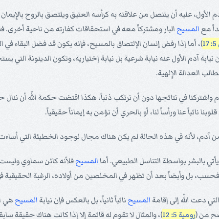
الأول، عليه أن يتنصل من علاقته به كرأسه العتيق ويلتصق بالروح بالإِيما
اً مع
المسيح
البار ومشتركاً معه في استحقاقات كفارته من ناحية أخرى. فقد
)، أما إذا رفض إنسان الإلتصاق بالمسيح، فإنه يكون قد فضل البقاء في الح
يابة آدم الأول عنه نيابة شرعية بل نيابة إختيارية، وتكون الدينونة التي ي
الب العدالة الإِلهية.
 واشتركنا في نتائجها دون أن نرتكب ذنباً، هكذا اقتضت حكمة اللّه أن ننال ح
لوبنا نائباً عنا ورأساً لنا، أو بالحري أن نؤمن به إيماناً حقيقياً.
 من آدم، لأنه في هذه الحالة لم يكن هناك مجال لوجود الخطيئة التي أساءت إلى 
ن يأتي بالبشر بواسطة التناسل الطبيعي. أما
المسيح
فلأنه كائن سماوي وليست ل
 فحسب، بل وأيضاً بعد أن تظهر في المخلصين من أولاده، الرغبة الحقيقية في ا
تي دعت اللّه إلى إقامة
المسيح
نائباً ثانياً، بل بالعكس فإن نيابة
المسيح
هي ال
ضح من (
رومية 5: 12
)، والمثال لا تقوم له قائمة إلا إذا كانت هناك حقيقة سابقة 