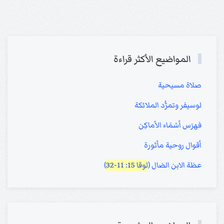
المواضيع الأكثر قراءة
صلاة مسيحية
لوسيفر وتمرُّد الملائكة
فهرَس أسْمَاء الأماكِن
أقوال روحية مأثورة
عظة الابن الضال (
لوقا 15: 11-32
)